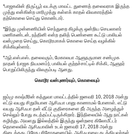
*பாஜகவின் திருப்பூர் வடக்கு மாவட்ட துணைத் தலைவராக இருந்த
முத்து என்கின்ற மாரிமுத்து கள்ளக் காதல் விவகாரத்தில்
தற்கொலை செய்து கொண்டார்.
*இந்து முன்னணியின் செந்துறை கிழக்கு ஒன்றிய செயலாளர்
மணிகண்டன், நந்தினி என்ற தலித் பெண்ணை கூட்டு பாலியல்
வன்முறை செய்து, கொடூரமாகக் கொலை செய்த வழக்கில்
சிக்கியுள்ளார்.
*ஆர்.எஸ்.எஸ். தலைவரும், மேகாலயா ஆளுநருமான சண்முக
நாதன் (பாஜக நியமனம்), பாலியல் குற்றச்சாட்டில் சிக்கி, ஆளுநர்
பொறுப்பிலிருந்து விலகும்படி ஆனது.
கொடூர வன்புணர்வும், கொலையும்
ஜம்மு காஷ்மீரின் கத்துவா மாவட்டத்தில் ஜனவரி 10, 2018 அன்று
எட்டு வயது சிறுமியான ஆசிஃபா பானு காணாமல் போனாள். எட்டு
வயது ஆசிஃபா தன் வீட்டு குதிரைகளை நீர் அருந்த அழைத்துச்
செல்லும் போது கடத்தப்பட்டிருக்கிறார். இந்நிலையில் ஆறு நாட்கள்
கழித்து, அவளது இல்லத்தில் இருந்து ஒன்றரை கிலோமீட்டர்
தொலைவில் ஆசிஃபாவின் உடல் ஜனவரி 17, 2018 அன்று
கிடைத்தது. பிரேத பரிசோதனையில், ஆசிஃபாவை கடத்தியவர்கள்