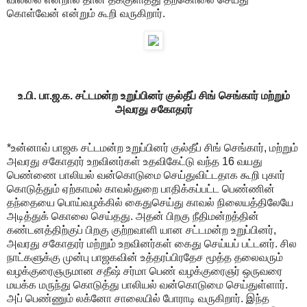
கொள்வேன் என்றும் கூறி வருகிறார்.
உ.பி. பா.ஜ.க. சட்டமன்ற உறுப்பினர் குல்தீப் சிங் செங்கார் மற்றும்
அவரது சகோதரர்
*உன்னாவ் பாஜக சட்டமன்ற உறுப்பினர் குல்தீப் சிங் செங்கார், மற்றும்
அவரது சகோதரர் உறவினர்கள் உதவிகேட்டு வந்த 16 வயது
பெண்ணை பாலியல் வன்கொடுமை செய்துவிட்டதாக கூறி புகார்
கொடுத்தும் ஏற்காமல் காவல்துறை பாதிக்கப்பட்ட பெண்ணின்
தந்தையை பொய்வழக்கில் கைதுசெய்து காவல் நிலையத்திலேயே
அடித்துக் கொலை செய்தது. அதன் பிறகு நீதிமன்றத்தின்
கண்டனத்திற்குப் பிறகு குற்றவாளி யான சட்டமன்ற உறுப்பினர்,
அவரது சகோதரர் மற்றும் உறவினர்கள் கைது செய்யப் பட்டனர். சில
நாட்களுக்கு முன்பு பாஜகவின் உத்தரப்பிரதேச மூத்த தலைவரும்
வழக்குரைஞருமான சதீஷ் சர்மா பெண் வழக்குரைஞர் ஒருவரை
மயக்க மருந்து கொடுத்து பாலியல் வன்கொடுமை செய்துள்ளார்.
அப் பெண்ணும் லக்னோ சாலையில் போராடி வருகிறார். இந்த