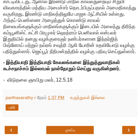
காட்டிவிட்டது, ஆனால் இரண்டு மாநில காவல்துறையும் சிறுமி
விவகாரத்தில் மத்திய அமைச்சர் தொடர்பிருப்பதால் அமைதிகாத்து
வருகிறது, இரண்டு மாநிலத்திலுமே பாஜக ஆட்சியில் உள்ளது.
அந்தப் பெண்ணை அழைத்துக் கொண்டு காவல்
நிலையங்களுக்கும் மாநிலங்களுக்கும் இடையில் அலைந்து திரிந்த
கம்யூனிஸ்ட் கட்சி பிரமுகர் ஹெத்ராம் பெனிவால் என்பவர்
இறுதியில் தனது வழக்குரைஞர் நண்பர்களான இந்தர்ஜித்
பிஷ்னோய் மற்றும் நவ்ரங் சவுத்ரி ஆகி யோரின் உதவியோடு வழக்கு
பதிந்துள்ளார். ஜெய்பூர் நீதிமன்றத்தில் வழக்கு பதிவு செய்துள்ளார்.
- இத்தியாதி இத்தியாதி கேவலங்களை இந்துத்துவாதிகள்
கூச்சநாச்சம் இல்லாமல் நாள்தோறும் செய்து வருகின்றனர்.
- விடுதலை ஞாயிறு மலர், 12.5.18
parthasarathy r
நேரம்
1:37 PM
கருத்துகள் இல்லை:
பகிர்
‹
›
முகப்பு