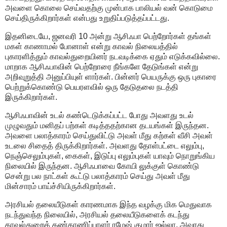
அவளை கொலை செய்வதற்கு முன்பாக பாலியல் வன் கொடுமை
செய்திருக்கிறார்கள் என்பது உறுதிப்படுத்தப்பட்டது.
இதனிடையே, ஜனவரி 10 அன்று ஆசிஃபா பெற்றோர்கள் தங்கள்
மகள் காணாமல் போனாள் என்று காவல் நிலையத்தில்
புகாரளித்தும் காவல்துறையினர் நடவடிக்கை ஏதும் எடுக்கவில்லை.
மாறாக ஆசிஃபாவின் பெற்றோரை நீங்களே தேடுங்கள் என்று
அறிவுறுத்தி அனுப்பியுள் ளார்கள். பின்னர் பெயருக்கு ஒரு புகாரை
பெற்றுக்கொண்டு பெயரளவில் ஒரு தேடுதலை நடத்தி
இருக்கிறார்கள்.
ஆசிஃபாவின் உடல் கண்டெடுக்கப்பட்ட போது அவளது உடல்
முழுவதும் மனிதப் பற்கள் கடித்ததற்கான தடயங்கள் இருந்தன.
அவளை பலாத்காரம் செய்துவிட்டு அவள் மீது கற்கள் வீசி அவள்
உடலை சிதைத் திருக்கிறார்கள். அவளது தோள்பட்டை எலும்பு,
நெஞ்செலும்புகள், கைகள், இடுப்பு எலும்புகள் யாவும் நொறுங்கிய
நிலையில் இருந்தன. ஆசிஃபாவை கோயி லுக்குள் கொண்டு
சென்று பல நாட்கள் கூட்டு பலாத்காரம் செய்து அவள் மீது
மின்சாரம் பாய்ச்சியிருக்கிறார்கள்.
அரசியல் தலையீடுகள் காரணமாக இந்த வழக்கு மிக மெதுவாக
நடந்துவந்த நிலையில், அரசியல் தலையீடுகளைக் கடந்து
காவல்துறைக் கண்காணிப்பாளர் ரமேஷ் குமார் ஜல்லா, அவரது