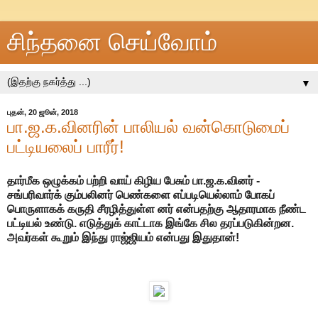
சிந்தனை செய்வோம்
▼
புதன், 20 ஜூன், 2018
பா.ஜ.க.வினரின் பாலியல் வன்கொடுமைப்
பட்டியலைப் பாரீர்!
தார்மீக ஒழுக்கம் பற்றி வாய் கிழிய பேசும் பா.ஜ.க.வினர் -
சங்பரிவார்க் கும்பலினர் பெண்களை எப்படியெல்லாம் போகப்
பொருளாகக் கருதி சீரழித்துள்ள னர் என்பதற்கு ஆதாரமாக நீண்ட
பட்டியல் உண்டு. எடுத்துக் காட்டாக இங்கே சில தரப்படுகின்றன.
அவர்கள் கூறும் இந்து ராஜ்ஜியம் என்பது இதுதான்!