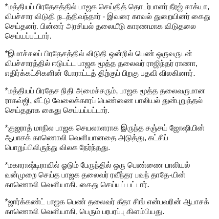
*மத்தியப் பிரதேசத்தில் பாஜக செய்தித் தொடர்பாளர் நீரஜ் சாக்யா,
விபச்சார விடுதி நடத்திவந்தார் - இவரை காவல் துறையினர் கைது
செய்தனர். பின்னர் அரசியல் தலையீடு காரணமாக விடுதலை
செய்யப்பட்டார்.
*இமாச்சலப் பிரதேசத்தில் விடுதி ஒன்றில் பெண் ஒருவருடன்
விபச்சாரத்தில் ஈடுபட்ட பாஜக மூத்த தலைவர் ராஜிந்தர் ராணா,
எதிர்க்கட்சிகளின் போராட்டத் திற்குப் பிறகு பதவி விலகினார்.
*மத்தியப் பிரதேச நிதி அமைச்சரும், பாஜக மூத்த தலைவருமான
ராகவ்ஜி, வீட்டு வேலைக்காரப் பெண்ணை பாலியல் துன்புறுத்தல்
செய்ததாக கைது செய்யப்பட்டார்.
*குஜராத் மாநில பாஜக செயலாளராக இருந்த சஞ்சய் ஜோஷியின்
ஆபாசக் காணொலி வெளியானதை அடுத்து, கட்சிப்
பொறுப்பிலிருந்து விலக நேர்ந்தது.
*மகாராஷ்டிராவில் ஓடும் பேருந்தில் ஒரு பெண்ணை பாலியல்
வன்முறை செய்த பாஜக தலைவர் ரவீந்தர பவந் தாதே-யின்
காணொலி வெளியாகி, கைது செய்யப் பட்டார்.
*ஜார்க்கண்ட் பாஜக பெண் தலைவர் கீதா சிங் என்பவரின் ஆபாசக்
காணொலி வெளியாகி, பெரும் பரபரப்பு கிளம்பியது.