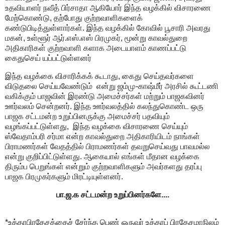
உதவியாளர் நவீத் பிர்சாதா ஆகியோர் இந்த வழக்கில் விசாரணை
மேற்கொண்டு, தற்போது குற்றவாளிகளைக்
கண்டுபிடித்துள்ளார்கள். இந்த வழக்கில் கோவில் பூசாரி அவரது
மகன், உள்ளூர் ஆர்.எஸ்.எஸ் பிரமுகர், மூன்று காவல்துறை
அதிகாரிகள் குற்றவாளி களாக அடையாளம் காணப்பட்டு
கைதுசெய் யப்பட்டுள்ளனர்
இந்த வழக்கை விசாரிக்கக் கூடாது, கைது செய்தவர்களை
விடுதலை செய்யவேண்டும் என்று ஜம்மு-காஷ்மீர் அரசில் கூட்டணி
வகிக்கும் பாஜவின் இரண்டு அமைச்சர்கள் மற்றும் பாஜகவினர்
ஊர்வலம் சென்றனர். இந்த ஊர்வலத்தில் கலந்துகொண்ட ஒரு
பாஜக சட்டமன்ற உறுப்பினருக்கு அமைச்சர் பதவியும்
வழங்கப்பட்டுள்ளது, இந்த வழக்கை விசாரணை செய்யும்
ஸ்வேதாம்பரி சர்மா என்ற காவல்துறை அதிகாரியிடம் நாங்கள்
பிராமணர்கள் வேதத்தில் பிராமணர்கள் தவறுசெய்வது பாவமல்ல
என்று குறிப்பிட்டுள்ளது. ஆகையால் எங்கள் மீதான வழக்கை
திரும்ப பெறுங்கள் என்றும் குற்றவாளிகளும் அவர்களது தரப்பு
பாஜக பிரமுகர்களும் மிரட்டியுள்ளனர்.
பா.ஜ.க சட்டமன்ற உறுப்பினர்களே....
*உத்தரபிரதேசத்தைச் சேர்ந்த பெண் ஒருவர் உத்தரப் பிரதேசமாநிலம்