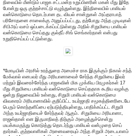
நிலையில் மீண்டும் பாஜக சட்டமன்ற உறுப்பினரின் மகன் மீது இதே
போன்று ஒரு குற்றச்சாட்டு எழுந்துள்ளது. இந்நிலையில் பாலியல்
வன்கொடுமை தொடர்பான தட வியல் சான்றுகள் அய்தராபாத்
பரிசோதனை சாலைக்கு அனுப்பப்பட்டது, தற்போது அந்த முடிவுகள்
சிபிஅய் வசம் ஒப்படைக்கப்பட்டுள்ளது அதில் சிறுமியை பாலியல்
வன்கொடுமை செய்தது குல்தீப் சிங் செங்கார்தான் என்பது
உறுதிசெய்யப் பட்டுள்ளது.
*மோடியின் அரசில் உரத்துறை அமைச்ச ராக இருக்கும் நிகால் சந்த்
மேக்வால் எனபவர் மீது அரியானாவைச் சேர்ந்த சிறுமியை இவர்
மற்றும் இவரைச்சேர்ந்த பாஜகவின் மிக முக்கிய பிரமுகர்கள் 17
மீது சிறுமியை பாலியல் வன்கொடுமை செய்ததாக கூறிய வழக்கு
ஒன்று நிலுவையில் உள்ளது, சிறுமி பாலியல் வன்கொடுமை
விவகாரம் அரியானாவில் குறிப்பிட்ட உயர்ஜாதி சமூகத்தினரிடையே
பெரும் கொந்தளிப்பை ஏற்படுத்தியுள்ளது, பாதிக்கப்பட்ட சிறுமி
அந்த உயர்ஜாதியைச் சேர்ந்தவர் ஆகும். சிறுமியை அரியானா,
ராஜஸ்தான் என இருமாநிலத் திற்கும் அழைத்துச்சென்று
மயக்கமருந்து கொடுத்து தொடர்ந்து பாலியல் வன்முறை செய்
தார்கள். குற்றவாளிகள் அனைவரையும் அந்த சிறுமி அடையாளம்