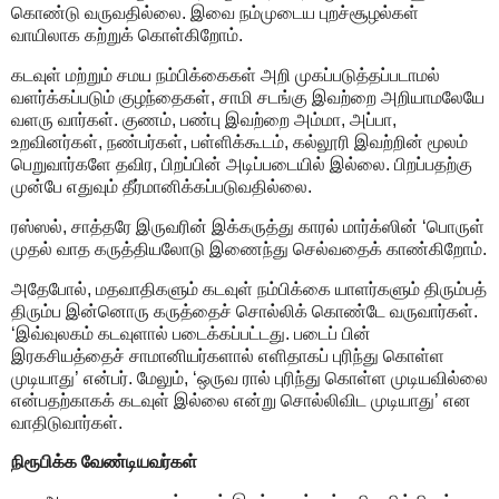
கொண்டு வருவதில்லை. இவை நம்முடைய புறச்சூழல்கள்
வாயிலாக கற்றுக் கொள்கிறோம்.
கடவுள் மற்றும் சமய நம்பிக்கைகள் அறி முகப்படுத்தப்படாமல்
வளர்க்கப்படும் குழந்தைகள், சாமி சடங்கு இவற்றை அறியாமலேயே
வளரு வார்கள். குணம், பண்பு இவற்றை அம்மா, அப்பா,
உறவினர்கள், நண்பர்கள், பள்ளிக்கூடம், கல்லூரி இவற்றின் மூலம்
பெறுவார்களே தவிர, பிறப்பின் அடிப்படையில் இல்லை. பிறப்பதற்கு
முன்பே எதுவும் தீர்மானிக்கப்படுவதில்லை.
ரஸ்ஸல், சாத்தரே இருவரின் இக்கருத்து காரல் மார்க்ஸின் ‘பொருள்
முதல் வாத கருத்தியலோடு இணைந்து செல்வதைக் காண்கிறோம்.
அதேபோல், மதவாதிகளும் கடவுள் நம்பிக்கை யாளர்களும் திரும்பத்
திரும்ப இன்னொரு கருத்தைச் சொல்லிக் கொண்டே வருவார்கள்.
‘இவ்வுலகம் கடவுளால் படைக்கப்பட்டது. படைப் பின்
இரகசியத்தைச் சாமானியர்களால் எளிதாகப் புரிந்து கொள்ள
முடியாது’ என்பர். மேலும், ‘ஒருவ ரால் புரிந்து கொள்ள முடியவில்லை
என்பதற்காகக் கடவுள் இல்லை என்று சொல்லிவிட முடியாது’ என
வாதிடுவார்கள்.
நிரூபிக்க வேண்டியவர்கள்