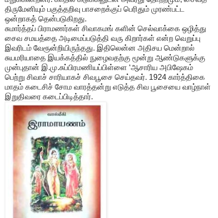
திருமேனியும் பகுத்தறிவு பாசறைக்குப் பெரிதும் முரண்பட்ட
ஒன்றாகத் தென்படுகிறது.
சுமார்த்தப் பிராமணர்கள் சிவாகமங் களின் செல்வாக்கை ஒழித்து
சைவ சமயத்தை அடிமைப்படுத்தி வரு கிறார்கள் என்ற வெறுப்பு
இவரிடம் வேரூன்றியிருந்தது. இதிலென்ன அதிசய மென்றால்
சுயமரியாதை இயக்கத்தில் நுழைவதற்கு மூன்று ஆண்டுகளுக்கு
முன்புதான் இ.மு.சுப்பிரமணியப்பிள்ளை ‘ஆசாரிய அபிஷேகம்
பெற்று சிவாச் சாரியாகச் சிவபூசை செய்தவர். 1924 கார்த்திகை
மாதம் கடைசிச் சோம வாரத்தன்று எடுத்த சிவ பூசையை வாழ்நாள்
இறுதிவரை கடைப்பிடித்தார்.