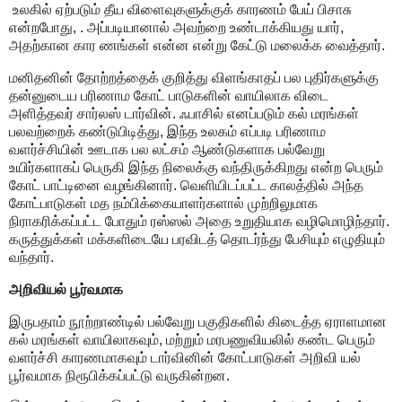
உலகில் ஏற்படும் தீய விளைவுகளுக்குக் காரணம் பேய் பிசாசு
என்றபோது, . அப்படியானால் அவற்றை உண்டாக்கியது யார்,
அதற்கான கார ணங்கள் என்ன என்று கேட்டு மலைக்க வைத்தார்.
மனிதனின் தோற்றத்தைக் குறித்து விளங்காதப் பல புதிர்களுக்கு
தன்னுடைய பரிணாம கோட் பாடுகளின் வாயிலாக விடை
அளித்தவர் சார்லஸ் டார்வின். ஃபாசில் எனப்படும் கல் மரங்கள்
பலவற்றைக் கண்டுபிடித்து, இந்த உலகம் எப்படி பரிணாம
வளர்ச்சியின் ஊடாக பல லட்சம் ஆண்டுகளாக பல்வேறு
உயிர்களாகப் பெருகி இந்த நிலைக்கு வந்திருக்கிறது என்ற பெரும்
கோட் பாட்டினை வழங்கினார். வெளியிடப்பட்ட காலத்தில் அந்த
கோட்பாடுகள் மத நம்பிக்கையாளர்களால் முற்றிலுமாக
நிராகரிக்கப்பட்ட போதும் ரஸ்ஸல் அதை உறுதியாக வழிமொழிந்தார்.
கருத்துக்கள் மக்களிடையே பரவிடத் தொடர்ந்து பேசியும் எழுதியும்
வந்தார்.
அறிவியல் பூர்வமாக
இருபதாம் நூற்றாண்டில் பல்வேறு பகுதிகளில் கிடைத்த ஏராளமான
கல் மரங்கள் வாயிலாகவும், மற்றும் மரபணுவியலில் கண்ட பெரும்
வளர்ச்சி காரணமாகவும் டார்வினின் கோட்பாடுகள் அறிவி யல்
பூர்வமாக நிரூபிக்கப்பட்டு வருகின்றன.