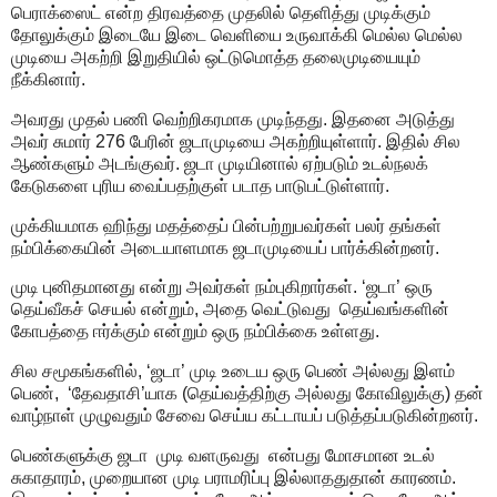
பெராக்ஸைட் என்ற திரவத்தை முதலில் தெளித்து முடிக்கும்
தோலுக்கும் இடையே இடை வெளியை உருவாக்கி மெல்ல மெல்ல
முடியை அகற்றி இறுதியில் ஒட்டுமொத்த தலைமுடியையும்
நீக்கினார்.
அவரது முதல் பணி வெற்றிகரமாக முடிந்தது. இதனை அடுத்து
அவர் சுமார் 276 பேரின் ஜடாமுடியை அகற்றியுள்ளார். இதில் சில
ஆண்களும் அடங்குவர். ஜடா முடியினால் ஏற்படும் உடல்நலக்
கேடுகளை புரிய வைப்பதற்குள் படாத பாடுபட்டுள்ளார்.
முக்கியமாக ஹிந்து மதத்தைப் பின்பற்றுபவர்கள் பலர் தங்கள்
நம்பிக்கையின் அடையாளமாக ஜடாமுடியைப் பார்க்கின்றனர்.
முடி புனிதமானது என்று அவர்கள் நம்புகிறார்கள். ‘ஜடா’ ஒரு
தெய்வீகச் செயல் என்றும், அதை வெட்டுவது தெய்வங்களின்
கோபத்தை ஈர்க்கும் என்றும் ஒரு நம்பிக்கை உள்ளது.
சில சமூகங்களில், ‘ஜடா’ முடி உடைய ஒரு பெண் அல்லது இளம்
பெண், ‘தேவதாசி’யாக (தெய்வத்திற்கு அல்லது கோவிலுக்கு) தன்
வாழ்நாள் முழுவதும் சேவை செய்ய கட்டாயப் படுத்தப்படுகின்றனர்.
பெண்களுக்கு ஜடா முடி வளருவது என்பது மோசமான உடல்
சுகாதாரம், முறையான முடி பராமரிப்பு இல்லாததுதான் காரணம்.