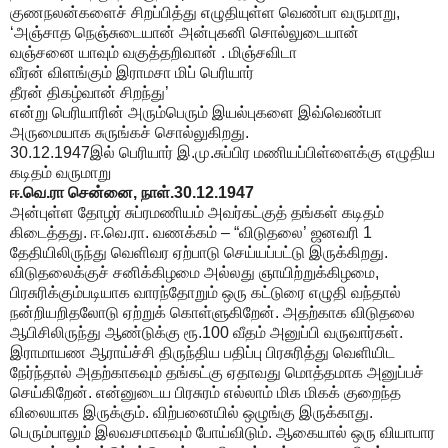
குணநலன்களைச் சிறப்பித்து எழுதியுள்ள வெண்பா வருமாறு,
‘அஞ்சாத நெஞ்சுடையான் அன்புகனி சொல்லுடையான்
வஞ்சனை யாவும் வகுத்தறிவான் . மிஞ்சவிடா
வீரன் விளங்கும் இராமசா மிப் பெரியார்
தீரன் திகழ்வான் சிறந்து’
என்று பெரியாரின் அரும்பெரும் இயல்புகளை இவ்வெண்பா
அருமையாக சுருங்கச் சொல்லுகிறது.
30.12.1947இல் பெரியார் இ.மு.சுப்பிர மணியப்பிள்ளைக்கு எழுதிய
கடிதம் வருமாறு
ஈ.வெ.ரா சென்னை, நாள்.30.12.1947
அன்புள்ள தோழர் சுப்ரமணியம் அவர்கட்குத் தங்கள் கடிதம்
கிடைத்தது. ஈ.வெ.ரா. வணக்கம் – “விடுதலை’ ஜனவரி 1
தேதியிலிருந்து வெளிவர ஏற்பாடு செய்யப்பட்டு இருக்கிறது.
விடுதலைக்குச் சனிக்கிழமை அல்லது ஞாயிற்றுக்கிழமை,
பிரசுரிக்கும்படியாக வாரந்தோறும் ஒரு கட்டுரை எழுதி வந்தால்
நன்றியறிதலோடு ஏற்றுக் கொள்ளுகிறேன். அதற்காக விடுதலை
ஆபிசிலிருந்து ஆண்டுக்கு ரூ.100 வீதம் அனுப்பி வருவார்கள்.
இராமாயண ஆராய்ச்சி திருந்திய பதிப்பு பிரசுரித்து வெளியிட
நேர்ந்தால் அதற்காகவும் தங்கட்கு ஏதாவது மொத்தமாக அனுப்பச்
செய்கிறேன். என்னுடைய பிரசுரம் எல்லாம் மிக மிகக் குறைந்த
விலையாக இருக்கும். விற்பனையில் ஒழுங்கு இருக்காது.
பெரும்பாலும் இலவசமாகவும் போய்விடும். ஆகையால் ஒரு வியாபார