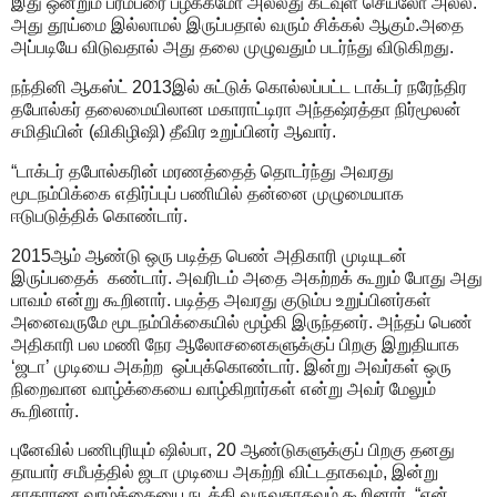
இது ஒன்றும் பரம்பரை பழக்கமோ அல்லது கடவுள் செயலோ அல்ல.
அது தூய்மை இல்லாமல் இருப்பதால் வரும் சிக்கல் ஆகும்.அதை
அப்படியே விடுவதால் அது தலை முழுவதும் படர்ந்து விடுகிறது.
நந்தினி ஆகஸ்ட் 2013இல் சுட்டுக் கொல்லப்பட்ட டாக்டர் நரேந்திர
தபோல்கர் தலைமையிலான மகாராட்டிரா அந்தஷ்ரத்தா நிர்மூலன்
சமிதியின் (விகிழிஷி) தீவிர உறுப்பினர் ஆவார்.
“டாக்டர் தபோல்கரின் மரணத்தைத் தொடர்ந்து அவரது
மூடநம்பிக்கை எதிர்ப்புப் பணியில் தன்னை முழுமையாக
ஈடுபடுத்திக் கொண்டார்.
2015ஆம் ஆண்டு ஒரு படித்த பெண் அதிகாரி முடியுடன்
இருப்பதைக் கண்டார். அவரிடம் அதை அகற்றக் கூறும் போது அது
பாவம் என்று கூறினார். படித்த அவரது குடும்ப உறுப்பினர்கள்
அனைவருமே மூடநம்பிக்கையில் மூழ்கி இருந்தனர். அந்தப் பெண்
அதிகாரி பல மணி நேர ஆலோசனைகளுக்குப் பிறகு இறுதியாக
‘ஜடா’ முடியை அகற்ற ஒப்புக்கொண்டார். இன்று அவர்கள் ஒரு
நிறைவான வாழ்க்கையை வாழ்கிறார்கள் என்று அவர் மேலும்
கூறினார்.
புனேவில் பணிபுரியும் ஷில்பா, 20 ஆண்டுகளுக்குப் பிறகு தனது
தாயார் சமீபத்தில் ஜடா முடியை அகற்றி விட்டதாகவும், இன்று
சாதாரண வாழ்க்கையை நடத்தி வருவதாகவும் கூறினார். “என்