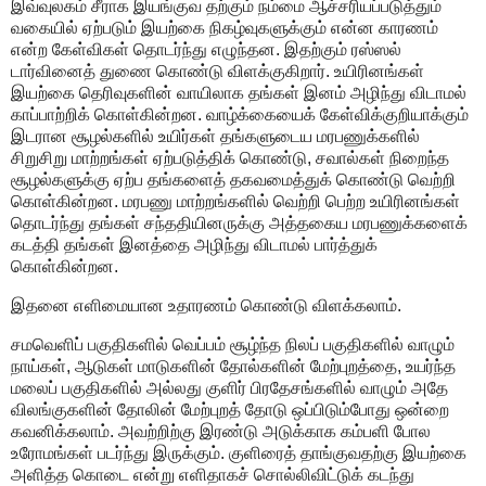
இவ்வுலகம் சீராக இயங்குவ தற்கும் நம்மை ஆச்சரியப்படுத்தும்
வகையில் ஏற்படும் இயற்கை நிகழ்வுகளுக்கும் என்ன காரணம்
என்ற கேள்விகள் தொடர்ந்து எழுந்தன. இதற்கும் ரஸ்ஸல்
டார்வினைத் துணை கொண்டு விளக்குகிறார். உயிரினங்கள்
இயற்கை தெரிவுகளின் வாயிலாக தங்கள் இனம் அழிந்து விடாமல்
காப்பாற்றிக் கொள்கின்றன. வாழ்க்கையைக் கேள்விக்குறியாக்கும்
இடரான சூழல்களில் உயிர்கள் தங்களுடைய மரபணுக்களில்
சிறுசிறு மாற்றங்கள் ஏற்படுத்திக் கொண்டு, சவால்கள் நிறைந்த
சூழல்களுக்கு ஏற்ப தங்களைத் தகவமைத்துக் கொண்டு வெற்றி
கொள்கின்றன. மரபணு மாற்றங்களில் வெற்றி பெற்ற உயிரினங்கள்
தொடர்ந்து தங்கள் சந்ததியினருக்கு அத்தகைய மரபணுக்களைக்
கடத்தி தங்கள் இனத்தை அழிந்து விடாமல் பார்த்துக்
கொள்கின்றன.
இதனை எளிமையான உதாரணம் கொண்டு விளக்கலாம்.
சமவெளிப் பகுதிகளில் வெப்பம் சூழ்ந்த நிலப் பகுதிகளில் வாழும்
நாய்கள், ஆடுகள் மாடுகளின் தோல்களின் மேற்புறத்தை, உயர்ந்த
மலைப் பகுதிகளில் அல்லது குளிர் பிரதேசங்களில் வாழும் அதே
விலங்குகளின் தோலின் மேற்புறத் தோடு ஒப்பிடும்போது ஒன்றை
கவனிக்கலாம். அவற்றிற்கு இரண்டு அடுக்காக கம்பளி போல
உரோமங்கள் படர்ந்து இருக்கும். குளிரைத் தாங்குவதற்கு இயற்கை
அளித்த கொடை என்று எளிதாகச் சொல்லிவிட்டுக் கடந்து