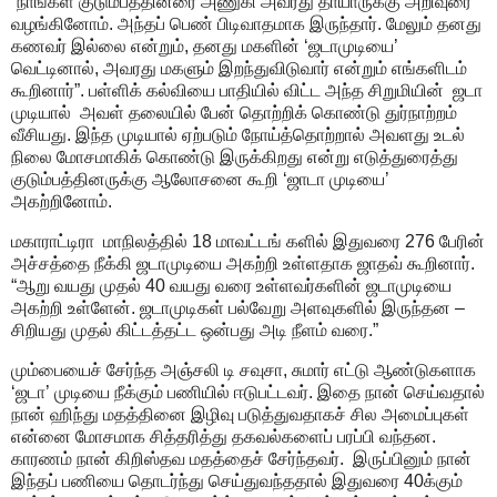
“நாங்கள் குடும்பத்தினரை அணுகி அவரது தாயாருக்கு அறிவுரை
வழங்கினோம். அந்தப் பெண் பிடிவாதமாக இருந்தார். மேலும் தனது
கணவர் இல்லை என்றும், தனது மகளின் ‘ஜடாமுடியை’
வெட்டினால், அவரது மகளும் இறந்துவிடுவார் என்றும் எங்களிடம்
கூறினார்”. பள்ளிக் கல்வியை பாதியில் விட்ட அந்த சிறுமியின் ஜடா
முடியால் அவள் தலையில் பேன் தொற்றிக் கொண்டு துர்நாற்றம்
வீசியது. இந்த முடியால் ஏற்படும் நோய்த்தொற்றால் அவளது உடல்
நிலை மோசமாகிக் கொண்டு இருக்கிறது என்று எடுத்துரைத்து
குடும்பத்தினருக்கு ஆலோசனை கூறி ‘ஜாடா முடியை’
அகற்றினோம்.
மகாராட்டிரா மாநிலத்தில் 18 மாவட்டங் களில் இதுவரை 276 பேரின்
அச்சத்தை நீக்கி ஜடாமுடியை அகற்றி உள்ளதாக ஜாதவ் கூறினார்.
“ஆறு வயது முதல் 40 வயது வரை உள்ளவர்களின் ஜடாமுடியை
அகற்றி உள்ளேன். ஜடாமுடிகள் பல்வேறு அளவுகளில் இருந்தன –
சிறியது முதல் கிட்டத்தட்ட ஒன்பது அடி நீளம் வரை.”
மும்பையைச் சேர்ந்த அஞ்சலி டி சவுசா, சுமார் எட்டு ஆண்டுகளாக
‘ஜடா’ முடியை நீக்கும் பணியில் ஈடுபட்டவர். இதை நான் செய்வதால்
நான் ஹிந்து மதத்தினை இழிவு படுத்துவதாகச் சில அமைப்புகள்
என்னை மோசமாக சித்தரித்து தகவல்களைப் பரப்பி வந்தன.
காரணம் நான் கிறிஸ்தவ மதத்தைச் சேர்ந்தவர். இருப்பினும் நான்
இந்தப் பணியை தொடர்ந்து செய்துவந்ததால் இதுவரை 40க்கும்