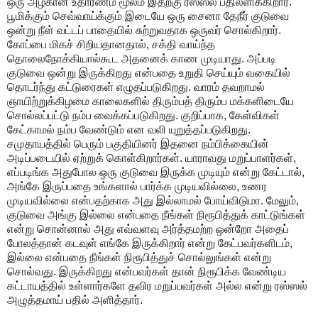
ஒரு அழகான உதாரணம் மூலம் இதற்கு ரஸ்ஸல் பதிலளிக்கிறார்.
பூமிக்கும் செவ்வாய்க்கும் இடையே ஒரு சைனா தேநீர் குடுவை
ஒன்று நீள் வட்டப் பாதையில் சுற்றுவதாக ஒருவர் சொல்கிறார்.
கோப்பை மிகச் சிறியதானதால், சக்தி வாய்ந்த
தொலைநோக்கியால்கூட அதனைக் காண முடியாது. அப்படி
குடுவை ஒன்று இருக்கிறது என்பதை உறுதி செய்யும் வகையில்
தொடர்ந்து கட்டுரைகள் எழுதப்படுகிறது. வாரம் தவறாமல்
ஞாயிற்றுக்கிழமை காலைகளில் திரும்பத் திரும்ப மக்களிடையே
சொல்லப்பட்டு நம்ப வைக்கப்படுகிறது. குறிப்பாக, கேள்விகள்
கேட்காமல் நம்ப வேண்டும் என வலி யுறுத்தப்படுகிறது.
சமுதாயத்தில் பெரும் பகுதியினர் இதனை நம்பிக்கையின்
அடிப்படையில் ஏற்றுக் கொள்கிறார்கள். யாராவது மறுப்பாளர்கள்,
எப்படிங்க அதுபோல ஒரு குடுவை இருக்க முடியும் என்று கேட்டால்,
அங்கே இருப்பதை உங்களால் பார்க்க முடியவில்லை, உணர
முடியவில்லை என்பதற்காக அது இல்லாமல் போய்விடுமா. மேலும்,
குடுவை அங்கு இல்லை என்பதை நீங்கள் நிரூபித்துக் காட்டுங்கள்
என்று சொன்னால் அது எவ்வளவு அர்த்தமற்ற ஒன்றோ அதைப்
போலத்தான் கடவுள் எங்கே இருக்கிறார் என்று கேட்பவர்களிடம்,
இல்லை என்பதை நீங்கள் நிரூபித்துச் சொல்லுங்கள் என்று
சொல்வது. இருக்கிறது என்பவர்கள் தான் நிரூபிக்க வேண்டிய
கட்டாயத்தில் உள்ளார்களே தவிர மறுப்பவர்கள் அல்ல என்று ரஸ்ஸல்
அழுத்தமாய் பதில் அளித்தார்.