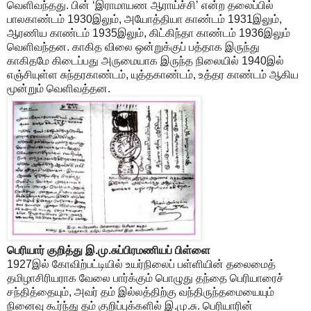
வெளிவந்தது. பின் ‘இராமாயண ஆராய்ச்சி’ என்ற தலைப்பில்
பாலகாண்டம் 1930இலும், அயோத்தியா காண்டம் 1931இலும்,
ஆரணிய காண்டம் 1935இலும், கிட்கிந்தா காண்டம் 1936இலும்
வெளிவந்தன. காகித விலை ஒன்றுக்குப் பத்தாக இருந்து
காகிதமே கிடைப்பது அருமையாக இருந்த நிலையில் 1940இல்
எஞ்சியுள்ள சுந்தரகாண்டம், யுத்தகாண்டம், உத்தர காண்டம் ஆகிய
மூன்றும் வெளிவத்தன.
பெரியார் குறித்து
இ.மு.சுப்பிரமணியப் பிள்ளை
1927இல் கோவிற்பட்டியில் உயர்நிலைப் பள்ளியின் தலைமைத்
தமிழாசிரியராக வேலை பார்க்கும் பொழுது தந்தை பெரியாரைச்
சந்தித்தையும், அவர் தம் இல்லத்திற்கு வந்திருந்தமையையும்
நினைவு கூர்ந்து தம் குறிப்புக்களில் இ.மு.சு. பெரியாரின்