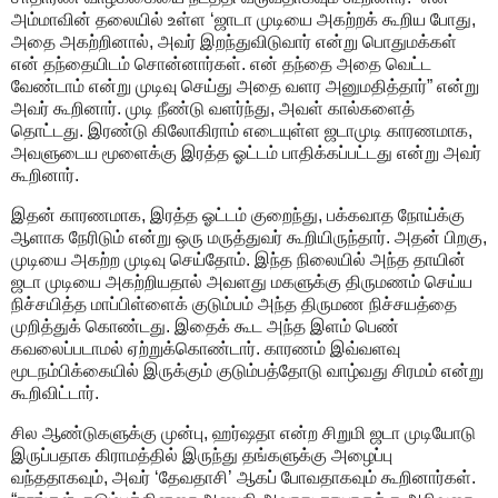
அம்மாவின் தலையில் உள்ள ‘ஜாடா முடியை அகற்றக் கூறிய போது,
அதை அகற்றினால், அவர் இறந்துவிடுவார் என்று பொதுமக்கள்
என் தந்தையிடம் சொன்னார்கள். என் தந்தை அதை வெட்ட
வேண்டாம் என்று முடிவு செய்து அதை வளர அனுமதித்தார்” என்று
அவர் கூறினார். முடி நீண்டு வளர்ந்து, அவள் கால்களைத்
தொட்டது. இரண்டு கிலோகிராம் எடையுள்ள ஜடாமுடி காரணமாக,
அவளுடைய மூளைக்கு இரத்த ஓட்டம் பாதிக்கப்பட்டது என்று அவர்
கூறினார்.
இதன் காரணமாக, இரத்த ஓட்டம் குறைந்து, பக்கவாத நோய்க்கு
ஆளாக நேரிடும் என்று ஒரு மருத்துவர் கூறியிருந்தார். அதன் பிறகு,
முடியை அகற்ற முடிவு செய்தோம். இந்த நிலையில் அந்த தாயின்
ஜடா முடியை அகற்றியதால் அவளது மகளுக்கு திருமணம் செய்ய
நிச்சயித்த மாப்பிள்ளைக் குடும்பம் அந்த திருமண நிச்சயத்தை
முறித்துக் கொண்டது. இதைக் கூட அந்த இளம் பெண்
கவலைப்படாமல் ஏற்றுக்கொண்டார். காரணம் இவ்வளவு
மூடநம்பிக்கையில் இருக்கும் குடும்பத்தோடு வாழ்வது சிரமம் என்று
கூறிவிட்டார்.
சில ஆண்டுகளுக்கு முன்பு, ஹர்ஷதா என்ற சிறுமி ஜடா முடியோடு
இருப்பதாக கிராமத்தில் இருந்து தங்களுக்கு அழைப்பு
வந்ததாகவும், அவர் ‘தேவதாசி’ ஆகப் போவதாகவும் கூறினார்கள்.