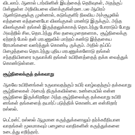
விடலாம். ஆனால் டார்வினின் இயற்கைத் தெரிவுகள், அதற்குப்
பின்னுள்ள அறிவியலை விளக்குகின்றன. பல ஆயிரம்
ஆண்டுகளுக்கு முன்னால், கடுங்குளிர் நிலவிய அச்சூழலில்
எத்தனை எத்தனையோ விலங்குகள் மாண்டு இருக்கும். அந்த
விலங்குகள் தங்கள் இருத்தலுக்காகத் தொடர்ந்து போராடும் போது
அவற்றில் சில, தொடர்ந்து சில தலைமுறைகளாக, ‌ சூழ்நிலைக்கு
ஏற்றாற் போல் தன் மரபணுவில் மாற்றம் கண்டு இத்தகைய
ரோமங்களை வளர்த்துக் கொண்டி ருக்கும். அதில் தப்பிப்
பிழைத்தவை தொடர்ந்து புதிய மரபணுக்களோடு தங்கள்
சந்ததியினரை உருவாக்கி தங்கள் உயிரினத்தைத் தக்க வைத்துக்
கொண்டுள்ளன.
சூழ்நிலைக்குத் தக்கவாறு
ஆகவே உயிரினங்கள் உருவாவதற்கும் உயிர் வாழ்வதற்கும் தக்கவாறு
சூழ்நிலைகள் அமைந் திருக்கவில்லை. உண்மையில் என்ன
சூழ்நிலை இருக்கிறதோ அந்த சூழ்நிலைக்கு தக்கவாறு உயிரி
னங்கள் தங்களைத் தயார்ப் படுத்திக் கொண்டன என்கிறார்
ரஸ்ஸல்.
பெட்ரன்ட் ரஸ்ஸல் ஆழமான கருத்துக்களாலும் தர்க்கரீதியான
வாதங்கள் மூலமாகவும் பழைமை வாதிகளின் கருத்துக்களை
உடைத்து எறிந்தார்.