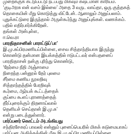
முறைக்குக் கட்டுப்பட்டு நடப்பது மிகவும் கஷ்டமான காரியம்.
‘குடிஅரசு என் வசம் இல்லை’ அதை 3 வருட வாய்தா, ஒரு குத்தகத்
தொகையின் மீது கொடுத்து விட்டேன். ஆனாலும் அனுப்பலாம்.
புதுக்கட்டுரை இருந்தால் அருள்கூர்ந்து அனுப்புங்கள். வணக்கம்.
பதில் எதிர்பார்க்கிறேன்.
தங்கள் அன்புள்ள,
ஈ.வெ.ரா
பாரதிதாசனின் பாராட்டுப்’பா’
இ.மு.சுப்பிரமணியப்பிள்ளை, சைவ சித்தாந்தியாக இருந்து
கொண்டு தன்மான இயக்கத்தில் ஈடுபட்டவர் என்பதனைப்
பாரதிதாசன் நன்கு புரிந்து கொண்டு,
‘நேர்மை நீதி அஞ்சாமை
நிறைந்த பன்னூல் தேர் புலமை
சீர்மை கணிய நூலறிவு
சித்தாந்தத்தில் பேரறிவுக்
கூர்மை, ஆர்யக் கூட்டத்தைக்
குப்பை கூளப் புராணத்தைத்
தீர்ப்புரைக்கும் திறனாய்வால்
தெளியச் செய்தான் இ.மு.சு’
என்று படைத்துள்ளார்.
பார்ப்பனர் கொட்டம் அடங்கியது
சந்திரசேகரப் பாவலர் என்னும் புனைப்பெயரில் மிகக் கடுமையாகப்
பார்ப்பன ஆதிக்கத்தின் மீது இ.மு.சுப்பிர மணியப்பிள்ளை