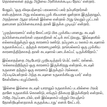
தொல்லைகள் தந்து அழிவை அளிக்கக்கூடிய நோய்’ என்றார்.
மேலும், ‘ஒரு விஷயத்தைப் பரவலாகப் பலர் நம்புகிறார்கள்
என்பதற்காக அது எவ்வளவு முக் கியமான ஒன்றாக இருந்தாலும்,
அதற்கான ஆதா ரங்கள் இல்லை என்றால் அது வெறும் முட்டாள்
தனமான நம்பிக்கையாகத் தான் இருக்க முடியும்’ என்றார்.
‘முதற்காரணம்’ என்ற கோட்பாடு மிக முக்கிய மானது. கடவுள்
நம்பிக்கையாளர்கள் மதவாதிகள் சுட்டிக் காட்டுவது, ‘இவ்வுலகில்
எல்லாவற்றுக்கும் ஒரு காரணம் உண்டு. நம்முடைய உலகம் கடவுளால்
உருவாக்கப்பட்ட தற்குக் காரணமுண்டு. நாமெல்லாம் ஒரு முக்கிய
காரணத்திற்காகத் தான் கடவுளால் படைக்கப்பட் டிருக்கிறோம்.’
இவ்வாதத்தை அடியோடு முறியடித்தார் பெர்ட் ரண்ட் ரஸ்ஸல்.
‘எல்லாவற்றிற்கும் ஒரு காரணம் இருக்கிறது என்றால், கடவுள்
உருவான தற்கும் ஒரு காரணம் இருக்கும் அல்லவா.
அப்படியென்றால் அந்த கடவுளை உருவாக்கியது யார்’ என்ற
கேள்வியை எழுப்பினார்.
‘இல்லை இல்லை கடவுள் யாராலும் உருவாக்கப் படவில்லை அவர்
தானே உருவாகிக் கொண்டு, எங்கும் நீக்கமற இருக்கிறார் என்றால்,
அதே அடிப்படையில், ஏன் இவ்வுலகம் மற்றும் பிரபஞ்சம்
தோன்றியுள்ளதாகக் கருதக்கூடாது’ எனக் கேட்டார்.