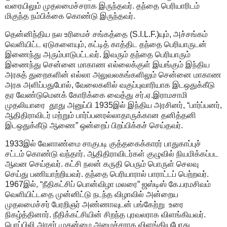
வரையிலும் முதலமைச்சராக இருந்தவர். தந்தை பெரியாரிடம்
மிகுந்த நம்பிக்கை கொண்டு இருந்தவர்.
தென்னிந்திய நல உரிமைச் சங்கத்தை (S.I.L.F.)யும், அச்சங்கம்
வெளியிட்ட ஏடுகளையும், கட்டித் காத்திட தந்தை பெரியாருடன்
இணைந்து அரும்பாடுபட்டவர். இவரும் தந்தை பெரியாரும்
இணைந்து சென்னை மாகாண எல்லைக்குள் இயங்கும் இந்திய
அரசுத் துறைகளின் எல்லா அலுவலகங்களிலும் சென்னை மாகாண
அரசு அளிப்பதுபோல், வேலைகளில் வகுப்புவாரியாக இடஒதுக்கீடு
தர வேண்டுமெனக் கோரிக்கை வைத்து சர்.ஏ.இராமசாமி
முதலியாரை தூது அனுப்பி 1935இல் இந்திய அரசினர், “பார்ப்பனர்,
ஆதிதிராவிடர் மற்றும் பார்ப்பனரல்லாதாருக்கான தனித்தனி
இடஒதுக்கீடு ஆணை” ஒன்றைப் பிறப்பிக்கச் செய்தவர்.
1933இல் வேளாண்மை சாகுபடி குத்தகைக்காரர் பாதுகாப்புச்
சட்டம் கொண்டு வந்தார். ஆதிதிராவிடர்கள் குழுவில் நியமிக்கப்பட
ஆவன செய்தவர். கட்சி நலன் கருதி பெரும் பொருள் செலவு
செய்து பணியாற்றியவர். தந்தை பெரியாரால் பாராட்டப் பெற்றவர்.
1967இல், “நீதிகட்சிப் பொன்விழா மலரை” ஜஸ்டிஸ் கே.பரமசிவம்
வெளியிட்டதை முன்னிட்டு நடந்த விழாவில் அன்றைய
முதலமைச்சர் பேரறிஞர் அண்ணாவுடன் பங்கேற்று உரை
நிகழ்த்தினார். நீதிக்கட்சியின் சிறந்த புரவலராக விளங்கியவர்.
பொப்பிலி அரசர் முதன்மை அமைச்சராக விளங்கியபோது