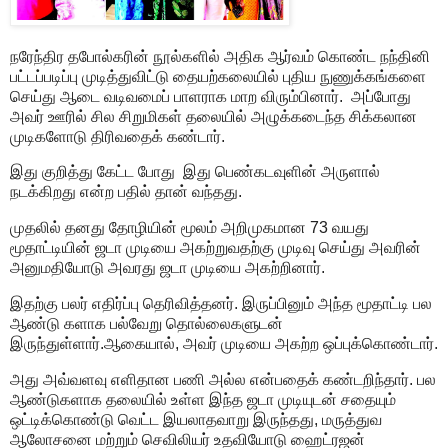
நரேந்திர தபோல்கரின் நூல்களில் அதிக ஆர்வம் கொண்ட நந்தினி
பட்டப்படிப்பு முடித்துவிட்டு தையற்கலையில் புதிய நுணுக்கங்களை
செய்து ஆடை வடிவமைப் பாளராக மாற விரும்பினார். அப்போது
அவர் ஊரில் சில சிறுமிகள் தலையில் அழுக்கடைந்த சிக்கலான
முடிகளோடு திரிவதைக் கண்டார்.
இது குறித்து கேட்ட போது இது பெண்கடவுளின் அருளால்
நடக்கிறது என்ற பதில் தான் வந்தது.
முதலில் தனது தோழியின் மூலம் அறிமுகமான 73 வயது
மூதாட்டியின் ஜடா முடியை அகற்றுவதற்கு முடிவு செய்து அவரின்
அனுமதியோடு அவரது ஜடா முடியை அகற்றினார்.
இதற்கு பலர் எதிர்ப்பு தெரிவித்தனர். இருப்பினும் அந்த மூதாட்டி பல
ஆண்டு களாக பல்வேறு தொல்லைகளுடன்
இருந்துள்ளார்.ஆகையால், அவர் முடியை அகற்ற ஒப்புக்கொண்டார்.
அது அவ்வளவு எளிதான பணி அல்ல என்பதைக் கண்டறிந்தார். பல
ஆண்டுகளாக தலையில் உள்ள இந்த ஜடா முடியுடன் சதையும்
ஒட்டிக்கொண்டு வெட்ட இயலாதவாறு இருந்தது, மருத்துவ
ஆலோசனை மற்றும் செவிலியர் உதவியோடு ஹைட்ரஜன்