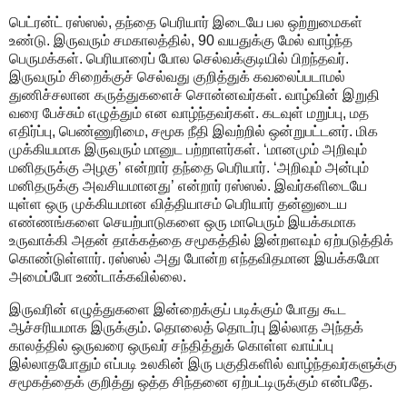
பெட்ரன்ட் ரஸ்ஸல், தந்தை பெரியார் இடையே பல ஒற்றுமைகள்
உண்டு. இருவரும் சமகாலத்தில், 90 வயதுக்கு மேல் வாழ்ந்த
பெருமக்கள். பெரியாரைப் போல செல்வக்குடியில் பிறந்தவர்.
இருவரும் சிறைக்குச் செல்வது குறித்துக் கவலைப்படாமல்
துணிச்சலான கருத்துகளைச் சொன்னவர்கள். வாழ்வின் இறுதி
வரை பேச்சும் எழுத்தும் என வாழ்ந்தவர்கள். கடவுள் மறுப்பு, மத
எதிர்ப்பு, பெண்ணுரிமை, சமூக நீதி இவற்றில் ஒன்றுபட்டனர். மிக
முக்கியமாக இருவரும் மானுட பற்றாளர்கள். ‘மானமும் அறிவும்
மனிதருக்கு அழகு’ என்றார் தந்தை பெரியார். ‘அறிவும் அன்பும்
மனிதருக்கு அவசியமானது’ என்றார் ரஸ்ஸல். இவர்களிடையே
யுள்ள ஒரு முக்கியமான வித்தியாசம் பெரியார் தன்னுடைய
எண்ணங்களை செயற்பாடுகளை ஒரு மாபெரும் இயக்கமாக
உருவாக்கி அதன் தாக்கத்தை சமூகத்தில் இன்றளவும் ஏற்படுத்திக்
கொண்டுள்ளார். ரஸ்ஸல் அது போன்ற எந்தவிதமான இயக்கமோ
அமைப்போ உண்டாக்கவில்லை.
இருவரின் எழுத்துகளை இன்றைக்குப் படிக்கும் போது கூட
ஆச்சரியமாக இருக்கும்‌. தொலைத் தொடர்பு இல்லாத அந்தக்
காலத்தில் ஒருவரை ஒருவர் சந்தித்துக் கொள்ள வாய்ப்பு
இல்லாதபோதும் எப்படி உலகின் இரு பகுதிகளில் வாழ்ந்தவர்களுக்கு
சமூகத்தைக் குறித்து ஒத்த சிந்தனை ஏற்பட்டிருக்கும் என்பதே.