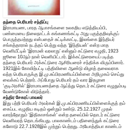
தந்தை பெரியார் சந்திப்பு
இராமாயண, பாரத ஆபாசங்களை உலகறிய எடுத்தியம்பி,
பண்மையை நிலைநாட்டக் கங்கணங்கட்டி அது பகுத்தறிவுக்குப்
பொருத்தமற்றது என்பதைச் சுட்டிக்காட்டி, இலங்கை இந்தியர்
சங்கத்தாரால் நடத்தப் பெற்று வந்த ‘இந்தியன்’ என்ற மாத
வெளியீட்டில் ‘இராமன் வரலாறு’ என்னும் கட்டுரை எழுதி, 1923
ஜூலை 10ஆம் நாள் வெளியிட்டார். இக்கட்டுரையைப் படித்த
தந்தை பெரியார் அக்கட்டுரை ஆசிரியரைச் சந்திக்க விரும்பினார்.
1921இல் கோவிற்பட்டி பத்திவிளை ஆண்டு விழாத் தலைவராக
வந்த பெரியாருக்கு இ.மு.சுப்பிரமணியப்பிள்ளை அறிமுகம் செய்து
வைக்கப் பெற்றார். அப்போது பெரியார் தம் வார இதழான
‘குடிஅரசில்’ இராமாயணத்தை ஆய்ந்து தொடர் கட்டுரை எழுதும்படி
வேண்டுகோள் விடுத்தார்.
சந்திர சேகரப் பாவலர்
இது பற்றி பெரியார் அவர்கள் இ.மு.சுப்பிரமணியப்பிள்ளைக்குத் தம்
கைப்பட எழுதிய கடிதம் ஒன்றும் உண்டு. 25.12.1927 முதல்
வாரந்தோறும் ‘இதிகாசங்கள்’ என்ற தலைப்பில் தொடர் கட்டுரை
வெளிவரத் தொடங்கியது. பாலகாண்டம் பதினைந்துக் கட்டுரை
களோடு 22.7.1928இல் முற்றுப் பெற்றது. அயோத்தியா காண்டம்