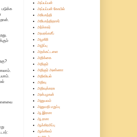
அய்யப்பன்
 படுக்க
அய்யப்பன் கோயில்
்
அயோத்தி
றான்.
அயோத்திதாசர்
அர்ச்சகர்
அவரங்கசீப்
றது.
அழகிரி
்கும்
அழிப்பு
அறக்கட்டளை
அறிக்கை
்கு?
அறிஞர்
அறிஞர் அண்ணா
னலாம்.
யமாம்.
அறிவியல்
ல்
அறிவு
அறிவுக்கரசு
அன்பழகன்
அனுபவம்
ர்வானவை
அனுமதி மறுப்பு
ஆ.இராசா
ஆ.ராசா
ஆக்கிரமிப்பு
்று
ஆங்கிலம்
டார்: