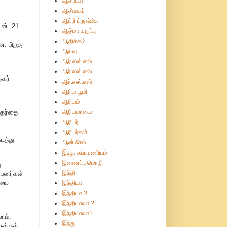
ஆசிரியர்
ஆசீவகம்
ஆட்ரி ட்ருஷ்கே
அவன் 21
ஆத்மா மறுப்பு
ஆதிக்கம்
ன. பிறகு
ஆய்வு
ஆர் எஸ் எஸ்
ஆர்.எஸ்.எஸ்
்கர்
ஆர்.எஸ்.எஸ்.
ஆரிய பூமி
ஆரியம்
ஆரியமாயை
 தந்தை
ஆரியர்
ஆரியர்கள்
டந்து
ஆன்மீகம்
இ.மு. சுப்ரமணியம்
இணைப்பு மொழி
ு
இந்தி
்பனர்கள்
ையை
இந்தியா
இந்தியா ?
இந்தியாவா ?
இந்தியாவா?
ாம்.
இந்து
க்குத்