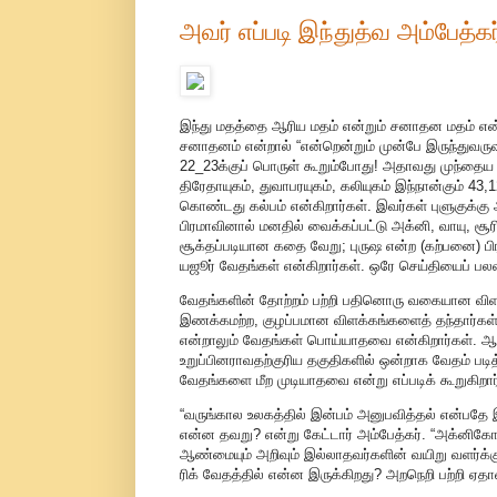
அவர் எப்படி இந்துத்வ அம்பேத்கர
இந்து மதத்தை ஆரிய மதம் என்றும் சனாதன மதம் என்றும்
சனாதனம் என்றால் “என்றென்றும் முன்பே இருந்துவருவத
22_23க்குப் பொருள் கூறும்போது! அதாவது முந்தைய க
திரேதாயுகம், துவாபரயுகம், கலியுகம் இந்நான்கும் 4
கொண்டது கல்பம் என்கிறார்கள். இவர்கள் புளுகுக்க
பிரமாவினால் மனதில் வைக்கப்பட்டு அக்னி, வாயு, ச
சூக்தப்படியான கதை வேறு; புருஷ என்ற (கற்பனை) ப
யஜூர் வேதங்கள் என்கிறார்கள். ஒரே செய்தியைப் பலவ
வேதங்களின் தோற்றம் பற்றி பதினொரு வகையான விளக்க
இணக்கமற்ற, குழப்பமான விளக்கங்களைத் தந்தார்கள்
என்றாலும் வேதங்கள் பொய்யாதவை என்கிறார்கள். ஆபஸ
உறுப்பினராவதற்குரிய தகுதிகளில் ஒன்றாக வேதம் படி
வேதங்களை மீற முடியாதவை என்று எப்படிக் கூறுகிறார
“வருங்கால உலகத்தில் இன்பம் அனுபவித்தல் என்பதே இ
என்ன தவறு? என்று கேட்டார் அம்பேத்கர். “அக்னிகோத
ஆண்மையும் அறிவும் இல்லாதவர்களின் வயிறு வளர்க்கு
ரிக் வேதத்தில் என்ன இருக்கிறது? அறநெறி பற்றி ஏ