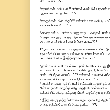
கெட்டவனா...???
#தேடுங்கள்! தரப்படும்!!! என்றால் கண் இல்லாதவன் 
பதுக்கல்காரன் தானே...???
#கேளுங்கள்! கிடைக்கும்!!! என்றால் ஊமை எப்படி கே
வணங்கவேண்டும்...???
#வாதை உன் கூடாரத்தை அணுகாது!!! என்றால் நான் என்
அணுகாமல் இருப்பதற்கு பதிலாக மொத்த உலகத்தையும்
தொலைநோக்குப் பார்வை இல்லையோ...???
#ஆண்டவர் உன்னைப் பிடித்துள்ள பிசாசுகளை விரட்டுவா
உருவாக்கிவிட்டு அதை என்னை போன்றவர்களைப் பிடிக்க
படைக்காமலேயே இருந்திருக்கலாமே...???
#நான் சுயமாய்ப் பேசவில்லை, நான் பேசவேண்டியது
கட்டளையிட்டார். (யோவான் 12:49). இது இயேசு அவர
நான் பின்பற்றவேண்டும்...??? தன்னால் சுயமாகச் 
எவ்வளவு பெரிய முட்டாளாக இருப்பான்...???
# சாமிக்கு அலகு குத்தி நிவர்த்திக்கடன் செலுத்தும் 
பின்னே தள்ளி காதுக்கு கீழே குத்திக்கொள்ளலாமே...?
கன்னத்தில் அலகு குத்துவதுபோல் கழுத்திலும் குத்
# இந்த அலகு குத்திக்கொள்வதைப் பரப்பியதே ஆரியப் 
அலகு குத்திக்கொண்டு ஆடியதுண்டா...???