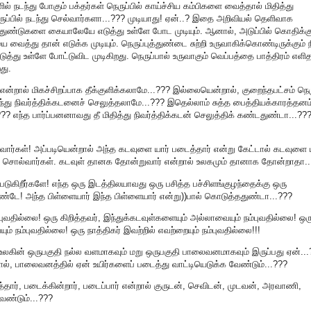
களில் நடந்து போகும் பக்தர்கள் நெருப்பில் காய்ச்சிய கம்பிகளை வைத்தால் மிதித்து
நெருப்பில் நடந்து செல்வார்களா...??? முடியாது! ஏன்..? இதை அறிவியல் தெளிவாக
்புத்துண்டுகளை கையாலேயே எடுத்து உள்ளே போட முடியும். ஆனால், அடுப்பில் கொதிக்கு
வைத்து தான் எடுக்க முடியும். நெருப்புத்துண்டை சுற்றி உருவாகிக்கொண்டிருக்கும் ந
து உள்ளே போட்டுவிட முடிகிறது. நெருப்பால் உருவாகும் வெப்பத்தை பாத்திரம் எளி
து.
என்றால் மிகச்சிறப்பாக தீக்குளிக்கலாமே...??? இல்லையென்றால், குறைந்தபட்சம் நெரு
்து நிவர்த்திக்கடனைச் செலுத்தலாமே...??? இதெல்லாம் சுத்த பைத்தியக்காரத்தனம
? எந்த பார்ப்பனனாவது தீ மிதித்து நிவர்த்திக்கடன் செலுத்திக் கண்டதுண்டா...??
வார்கள்! அப்படியென்றால் அந்த கடவுளை யார் படைத்தார் என்று கேட்டால் கடவுளை ய
ு சொல்வார்கள். கடவுள் தானக தோன்றுவார் என்றால் உலகமும் தானாக தோன்றாதா..
ிபடுகிறீர்களே! எந்த ஒரு இடத்திலயாவது ஒரு பசித்த பச்சிளங்குழந்தைக்கு ஒரு
்டே! அந்த பிள்ளையார் இந்த பிள்ளையார் என்று))பால் கொடுத்ததுண்டா...???
்புவதில்லை! ஒரு கிறித்தவர், இந்துக்கடவுள்களையும் அல்லாவையும் நம்புவதில்லை! ஒர
ம் நம்புவதில்லை! ஒரு நாத்திகர் இவற்றில் எவற்றையும் நம்புவதில்லை!!!
 உலகின் ஒருபகுதி நல்ல வளமாகவும் மறு ஒருபகுதி பாலைவனமாகவும் இருப்பது ஏன்...
ல், பாலைவனத்தில் ஏன் உயிர்களைப் படைத்து வாட்டியெடுக்க வேண்டும்...???
்தார், படைக்கின்றார், படைப்பார் என்றால் குருடன், செவிடன், முடவன், அரவாணி,
ேண்டும்...???