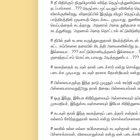
# தீ மிதிக்கும் திருவிழாவில் எரிந்த நெருப்புத்துண்டு
நடப்பார்களா...??? நெருப்பை மூட்டியதும் எரிகின்ற 
விளக்குகின்றது. விறகடுப்பில் இருந்து விழும் நெருப
பாத்திரத்தின் மூடியைத் தொடக்கூட முடியாது. துணியை 
வெப்பத்தைக் கடத்தாது. அதனால் அதை துரிதமாக எடுத்
கடத்துகிறது. அதனால் அதை தொட்டால் சுட்டுவிடுகிற
# தீயில் தன் உடலை வருத்துவதுதான் நிவர்த்திக்கடன் 
சுட்ட கம்பிகளை தரையில் கிடத்தி அவைகளின்மீது நடந
இல்லையா...??? காட்டுமிராண்டித்தனம் இல்லையா...??
குறைந்தபட்சம் மொட்டையாவது அடித்ததுண்டா...???
# உலகத்தைக் கடவுள் தான் படைச்சார் என்று சொல்லு
படைக்க முடியாது. கடவுள் தானக தோன்றியவர் என்ற
# பிள்ளையாருக்கு இந்த நாடு முழுதும் பால் ஊற்றி வழ
பிள்ளையாராவது((அது தான் நிறைய பிள்ளையார்கள் உண
# ஒரு இந்து, இயேசு கிறித்துவையும் அல்லாவையும் நம
முகமதியர், இந்துக்கடவுள்களையும் இயேசு கிறித்துவையு
# கடவுள் தான் இந்த உலகத்தைப் படைத்தார் என்றால்
எல்லாம் சேர்ந்ததுதான் உலகம் என்று சொல்வார்களானா
# உலகில் உள்ள எல்லா உயிர்களையும் கடவுள்தான் படைத
பிச்சைக்காரன், விலைமாதுக்கள் என்று ஏன் படைக்கவ