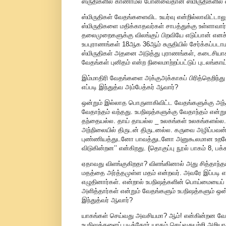
ஸ்ருதிகளில் காணாமல் போனவைதான் ஸ்மிருதிகளில் வ
ஸ்மிருதிகள் வேதங்களைவிட உயர்வு என்றில்லாவிட்டால
ஸ்மிருதிகளை மதிக்காதவர்கள் சாபத்துக்கு உள்ளாவார்
தலைமுறைகளுக்கு விலங்குப் பிறவியே எடுப்பான் எனச் 
உபபுராணங்கள் 18ஆக 36ஆம் சுருதியில் சேர்க்கப்பட
ஸ்மிருதிகள் அதனை அடுத்து புராணங்கள், கடைசியாக
வேதங்கள் புனிதம் என்ற நிலைமாற்றப்பட்டுப் புடலங்காய
இம்மாதிரி வேதங்களை அக்குஅக்காகப் பிரித்தெறிந்து ப
எப்படி இந்துத்வ அம்பேத்கர் ஆவார்?
ஒன்றும் இல்லாத பொருளாகிவிட்ட வேதங்களுக்கு அந்தம
வேதாந்தம் வந்தது. உபநிஷத்களுக்கு வேதாந்தம் என்
தந்தையல்ல. தாய் தாயல்ல _ உலகங்கள் உலகங்களல்ல.
அந்நிலையில் திருடன் திருடனல்ல. கருவை அழிப்பவ
புண்ணியத்துடனோ பாவத்துடனோ அனுகூலமான உறவோ அ
விடுகின்றன’’ என்கிறது. (தொகுப்பு நூல் பாகம் 8, பக்க
ஏதாவது விளங்குகிறதா? விளங்கினால் அது சித்தாந்த
மதத்தை அர்த்தமுள்ள மதம் என்றவர். அவரே இப்படி எழ
எழுதினார்கள். என்றால் உபநிஷத்களின் பொய்மையைப் ப
அளித்தார்கள் என்றும் வேதங்களும் உபநிஷத்களும் ஒன்
இந்துத்வர் ஆவார்?
யாகங்கள் செய்வது அவசியமா? ஆம்! என்கின்றன வேதங
உபநிஷத்களைப் படித்தோர் யாகம் செய்வதுபற்றி அறியா