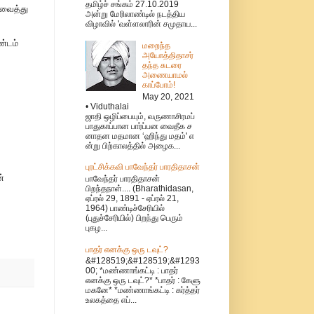
தமிழ்ச் சங்கம் 27.10.2019
 வைத்து
அன்று மேரிலாண்டில் நடத்திய
விழாவில் 'வள்ளலாரின் சமுதாய...
ண்டம்
மறைந்த
அயோத்திதாசர்
தந்த சுடரை
அணையாமல்
காப்போம்!
May 20, 2021
• Viduthalai
ஜாதி ஒழிப்பையும், வருணாசிரமப்
பாதுகாப்பான பார்ப்பன வைதீக ச
னாதன மதமான ‘ஹிந்து மதம்' எ
ன்று பிற்காலத்தில் அழைக...
புரட்சிக்கவி பாவேந்தர் பாரதிதாசன்
்
பாவேந்தர் பாரதிதாசன்
பிறந்தநாள்.... (Bharathidasan,
ஏப்ரல் 29, 1891 - ஏப்ரல் 21,
1964) பாண்டிச்சேரியில்
(புதுச்சேரியில்) பிறந்து பெரும்
புகழ...
பாதர் எனக்கு ஒரு டவுட்?
&#128519;&#128519;&#1293
00; *மண்ணாங்கட்டி : பாதர்
எனக்கு ஒரு டவுட்?* *பாதர் : கேளு
மகனே* *மண்ணாங்கட்டி : கர்த்தர்
உலகத்தை எப்...