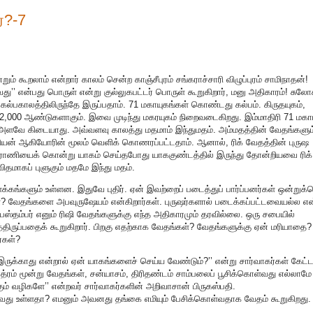
்?-7
 கூறலாம் என்றார் காலம் சென்ற காஞ்சீபுரம் சங்கராச்சாரி விழுப்புரம் சாமிநாதன்!
ு’’ என்பது பொருள் என்று குல்லுகபட்டர் பொருள் கூறுகிறார், மனு அதிகாரம்! சுலோ
ல்பகாலத்திலிருந்தே இருப்பதாம். 71 மகாயுகங்கள் கொண்டது கல்பம். கிருதயுகம்,
3,12,000 ஆண்டுகளாகும். இவை முடிந்து மகரயுகம் நிறைவடைகிறது. இம்மாதிரி 71 மகா
ு அளவே கிடையாது. அவ்வளவு காலத்து மதமாம் இந்துமதம். அம்மதத்தின் வேதங்களும
ூரியன் ஆகியோரின் மூலம் வெளிக் கொணரப்பட்டதாம். ஆனால், ரிக் வேதத்தின் புருஷ
ிராணியைக் கொன்று யாகம் செய்தபோது யாககுண்டத்தில் இருந்து தோன்றியவை ரிக்
ிதமாகப் புளுகும் மதமே இந்து மதம்.
ங்களும் உள்ளன. இதுவே புதிர். ஏன் இவற்றைப் படைத்துப் பார்ப்பனர்கள் ஒன்றுக
? வேதங்களை அபவுருஷேயம் என்கிறார்கள். புருஷர்களால் படைக்கப்பட்டவையல்ல என
்தம்பர் எனும் ரிஷி வேதங்களுக்கு எந்த அதிகாரமும் தரவில்லை. ஒரு சபையில்
த்திருப்பதைக் கூறுகிறார். பிறகு எதற்காக வேதங்கள்? வேதங்களுக்கு ஏன் மரியாதை?
்கள்?
ருக்காது என்றால் ஏன் யாகங்களைச் செய்ய வேண்டும்?’’ என்று சார்வாகர்கள் கேட்ட
்ரம் மூன்று வேதங்கள், சன்யாசம், திரிதண்டம் சாம்பலைப் பூசிக்கொள்வது எல்லாமே
ம் வழிகளே’’ என்றவர் சார்வாகர்களின் அறிவாசான் பிருகஸ்பதி.
தாவது உள்ளதா? எமனும் அவனது தங்கை எமியும் பேசிக்கொள்வதாக வேதம் கூறுகிறது.