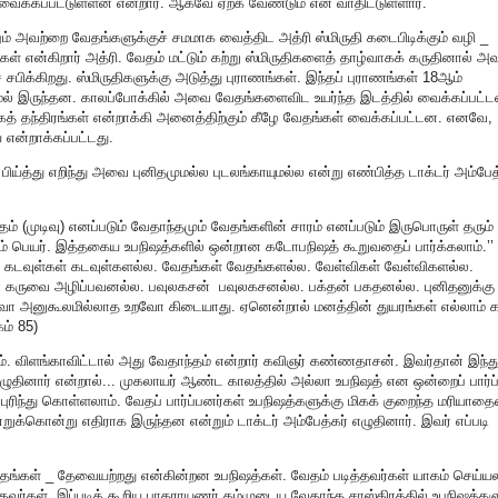
ைக்கப்பட்டுள்ளன என்றார். ஆகவே ஏற்க வேண்டும் என வாதிட்டுள்ளார்.
ும் அவற்றை வேதங்களுக்குச் சமமாக வைத்திட அத்ரி ஸ்மிருதி கடைபிடிக்கும் வழி _
கள் என்கிறார் அத்ரி. வேதம் மட்டும் கற்று ஸ்மிருதிகளைத் தாழ்வாகக் கருதினால் 
சபிக்கிறது. ஸ்மிருதிகளுக்கு அடுத்து புராணங்கள். இந்தப் புராணங்கள் 18ஆம்
ாமல் இருந்தன. காலப்போக்கில் அவை வேதங்களைவிட உயர்ந்த இடத்தில் வைக்கப்பட்ட
த் தந்திரங்கள் என்றாக்கி அனைத்திற்கும் கீழே வேதங்கள் வைக்கப்பட்டன. எனவே,
் என்றாக்கப்பட்டது.
ிய்த்து எறிந்து அவை புனிதமுமல்ல புடலங்காயுமல்ல என்று எண்பித்த டாக்டர் அம்பேத
் (முடிவு) எனப்படும் வேதாந்தமும் வேதங்களின் சாரம் எனப்படும் இருபொருள் தரும்
றும் பெயர். இத்தகைய உபநிஷத்களில் ஒன்றான கடோபநிஷத் கூறுவதைப் பார்க்கலாம்.’’
 கடவுள்கள் கடவுள்களல்ல. வேதங்கள் வேதங்களல்ல. வேள்விகள் வேள்விகளல்ல.
ன் கருவை அழிப்பவனல்ல. பவுலகசன் பவுலகசனல்ல. பக்தன் பகதனல்ல. புனிதனுக்கு
னுகூலமில்லாத உறவோ கிடையாது. ஏனென்றால் மனத்தின் துயரங்கள் எல்லாம் க
ம் 85)
ம். விளங்காவிட்டால் அது வேதாந்தம் என்றார் கவிஞர் கண்ணதாசன். இவர்தான் இந்த
ுதினார் என்றால்... முகலாயர் ஆண்ட காலத்தில் அல்லா உபநிஷத் என ஒன்றைப் பார்ப
ுரிந்து கொள்ளலாம். வேதப் பார்ப்பனர்கள் உபநிஷத்களுக்கு மிகக் குறைந்த மரியாத
றுக்கொன்று எதிராக இருந்தன என்றும் டாக்டர் அம்பேத்கர் எழுதினார். இவர் எப்படி
்கள் _ தேவையற்றது என்கின்றன உபநிஷத்கள். வேதம் படித்தவர்கள் யாகம் செய்யல
தவர்கள். இப்படிக் கூறிய பாதராயணர் தம்முடைய வேதாந்த சாஸ்திரத்தில் உபநிஷத்களு