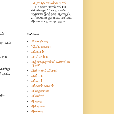
சமூக நீதி காவலர் வி.பி.சிங்
விசுவநாத் பிரதாப் சிங் (வி.பி.
சிங்) வெறும் 11 மாத காலமே
பிரதமராக இருந்தவர். ஆனாலும்,
உண்மையான ஜனநாயக வாதியாக
ஆட்சிப் பொறுப்பை நடத்திக்...
கம்
லேபிள்கள்
.சிங்காரவேலர்
யுகங்கள்
'இந்திய வரலாறு
்
அக்ரகாரம்
, சாம,
அகவிலைப்படி
அஞ்சா நெஞ்சன் பட்டுக்கோட்டை
அழகிரி
்கொன்று
அண்ணல் அம்பேத்கர்
்பதாம்.
அண்ணா
அந்தணர்
அந்தணர் என்போர்
அப்பாதுரையார்
தில்
அம்பேத்கர்
அமர்நாத்
அமெரிக்கா
அமைச்சர்