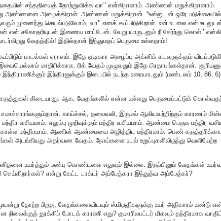
ந்தையின் சந்ததியைத் தோற்றுவிக்க வா’’ என்கிறாளாம். அண்ணன் மறுக்கிறானாம்.
று அண்ணனை அழைக்கிறாள். அண்ணன் மறுக்கிறான். “உன்னுடன் ஒரே படுக்கையில்
ும் முனைந்து செயல்படுவோம், வா’’ எனக் கூப்பிடுகிறாள். உன் உடலை என் உடலுடன
நான் என் சகோதரியுடன் இணைய மாட்டேன். வேறு யாருடனும் நீ சேர்ந்து கொள்’’ என்கி
்கிறது வேதத்தில்! இதில்தான் இந்துமதப் பெருமை உள்ளதாம்!
ிடும் பாடல்கள் ஏராளம். இதே குடிகார அழைப்பு அக்னிக் கடவுளுக்கும் விடப்படுகி
வையெல்லாம் மாதிரிக்காக. ரிக் வேதம் முழுவதும் இதே பிரதாபங்கள்தான். சூரியனுக
) இந்திராணிக்கும் இந்திரனுக்கும் இடையில் நடந்த உரையாடலும் (மண்டலம் 10, 86, 6)
க் கருத்துகள் கிடையாது. ஆக, வேதங்களில் என்ன உள்ளது பெருமைப்பட்டுக் கொள்வதற
 சமாச்சாரங்களும்தான். காய்ச்சல், தலைவலி, இருமல் ஆகியவற்றிற்கும் காரணம் மின்
மந்திர வசியமாம். எலும்பு முறிவுக்கும் மந்திர வசியமாம். ஆண்மை பெருக மந்திர வசி
 மந்திரமாம். ஆணின் ஆண்மையை அழித்திட மந்திரமாம். பெண் கருத்தரிக்காம
ிரங்கள் அடங்கியது அதர்வண வேதம். நோய்களை உடல் உறுப்புகளிலிருந்து வெளியேற்ற
மனிதனை உயர்த்தும் பண்பு கொண்டவை எதுவும் இல்லை. இருப்பினும் வேதங்கள் உய
ி செய்கிறார்கள்? என்று கேட்ட டாக்டர் அம்பேத்கரா இந்துத்வ அம்பேத்கர்?
ுயன்று தோற்ற பிறகு, வேதங்களைவிடவும் ஸ்மிருதிகளுக்கு உயர் அதிகாரம் உண்டு என
ிலைக்குத் தூக்கிப் போடக் காரணி எது? குமாரிலபட்டர் மிகவும் தந்திரமாக வாதிட்