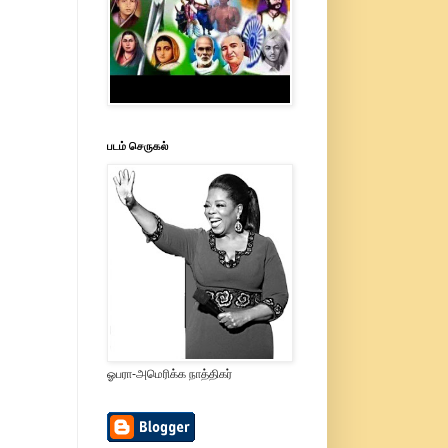
படம் செருகல்
ஓபரா-அமெரிக்க நாத்திகர்