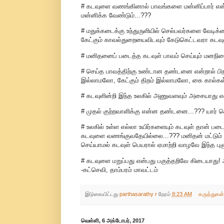
# கடவுளை வணங்கினால் பாவங்களை மன்னிப்பார் என்றால
மன்னிக்க வேண்டும்...???
# மதுக்கடைக்கு உந்துருளியில் செல்பவர்களை வேடிக்க
கேட்கும் காவல்துறையைவிடவும் கேடுகெட்டவரா கடவுள
# மனிதனைப் படைத்த கடவுள் பாவம் செய்யும் மனநி
# செய்த பாவத்திற்கு உண்டான தண்டனை என்றால் பி
இல்லாமலோ, கேட்கும் திறம் இல்லாமலோ, கை கால்க
# கடவுளின்றி இந்த உலகில் அணுவளவும் அசையாது என
# முதல் குற்றவாளிக்கு என்ன தண்டனை...??? யார் க
# உலகில் உள்ள எல்லா உயிர்களையும் கடவுள் தான் படைத்த
கடவுளை வணங்குவதேயில்லை...??? மனிதன் மட்டும் ஏன்
செய்யாமல் கடவுள் பெயரால் ஏமாற்றி வாழவே இந்த புளு
# கடவுளை மறுப்பது என்பது பகுத்தறிவே கிடையாது! அ
-கட்செவி, தாம்பரம் மாவட்டம்
இடுகையிட்டது
parthasarathy r
நேரம்
8:23 AM
கருத்துகள
வெள்ளி, 6 அக்டோபர், 2017