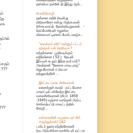
தஸ்லிமா நஸ்ரீன் தி இந்து ஆங்...
ம்
பொன்மொழி
தன்னை எதிரி வென்று
ீறு
விடுவானோ என்று அஞ்சுபவன்
தாக
நிச்சயமாய்த் தோல்வியுறுவான். -
நெப்போலியன் சதுரங்க
விளையாட்டினைப் போல், வாழ்க...
ப்பில்
்
”வைக்கம் வீரர்” என்னும் பட்டம்
தந்தவர் யார் தெரியுமா?
?
எத்தர்களை முறியடிக்கும்
எதிர்வினை ( 53 ) : நேயன்
இப்படிக் கூறும் இந்த நபர் யார்?
ாரும்
அவர்தான் “தோசை மாவு புகழ்’’
.???
ஜெயமோகன் ஈ.வெ.ரா
தத்துவத்தின் ...
இரட்டைமலை சீனிவாசன்
வரலாற்றுச் சுவடு : வட்டமேசை
மாநாட்டில் பங்கேற்ற இரட்டை
ு
மலைசீனிவாசன் (கி.பி. 1859
-1945) மஞ்சை வசந்தன் பிறப்பு
செங்கற்பட்டு மாவட்டத்தில்
???
கோழி...
வள்ளலாரின் சமுதாய புரட்சிக்
கருத்துக்கள்! 1&2
டாக்டர் துரை.சந்திரசேகரன்
(வடஅமெரிக்கா வாசிங்டன் வட்டார