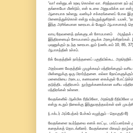
“வா! என்னுடன் உறவு கொள்ள வா. சிறந்தவரான நம் த
தங்கையோ மீண்டும், என் உடலை அனுபவிக்க வா என்
ஆசையாக உள்ளது. வண்டிச் சக்கரங்களைப் போல இருவர
பிணைத்துக்கொள் என்று வற்புறுத்துகிறாள். யமன், “
இந்த அசிங்கமான உரையாடல் மேலும் ஆபாசமாகத் தொடர
வாயு தேவனைத் தங்களுடன் சோமபானம் அருந்தக் கூப்ப
இந்திரனையும் சோமபானம் குடிக்க அழைக்கிறார்கள். இ
புஷனுக்கும் நடந்த உரையாடலும் (மண்டலம் 10, 85, 37
ஆபாசத்தின் உச்சம்.
ரிக் வேதத்தின் நார்த்தனைப் பகுதியில்கூட அறநெறி
அதர்வண வேதத்தில் முழுக்கவும் மந்திரங்களும் வசிய
மின்னலுக்கு ஒரு பிரார்த்தனை. எல்லா நோய்களுக்கும் 
மனைவியை அடைய, கணவனை கைக்குள் போட்டுக்கொள்ள
தடுத்திட மந்திரமாம். நூற்றுக்கணக்கான வசிய மந்த
மந்திரங்கள் உள்ளன.
வேதங்களில் ஆன்மிக ரீதியிலோ, அறநெறி ரீதியிலோ 
என்று கூறும் நிலைக்கு இந்துமதத்தவர்கள் ஏன் முயற்ச
(டாக்டர் அம்பேத்கர் பேச்சும் எழுத்தும் - தொகுதி-8)
வேதங்களை உயர்ந்தவை எனக் காட்டிட பார்ப்பனர்கள் ம
கதைக்கத் தொடங்கினர். வேதங்களை மிகவும் தாழ்வான ந