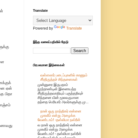
Translate
ன்
Powered by
Translate
இந்த வலைப்பதிவில் தேடு
ுக்கு
களை
பிரபலமான இடுகைகள்
வள்ளலார் படைப்புகளில் காணும்
சீர்திருத்தச் சிந்தனைகள்
க்குக்
முன்னுரை இருபதாம்
வனை ஏன்
நூற்றாண்டின் இணையற்ற
சீர்திருத்தவாதியும் பகுத்தறிவுச்
்த பிதா
சிந்தனை யின் மூலவருமான
தந்தை பெரியார் அவர்களுக்கு மு...
ொஞ்சம்
நான் ஒரு நாத்திகர் என்னை
முசுலீம் என்று அழைக்க
வேண்டாம்! -தஸ்லிமா நஸ்ரீன்
வ நான் ஒரு நாத்திகர் என்னை
்பனாவது
முசுலீம் என்று அழைக்க
வேண்டாம்! - தஸ்லிமா நஸ்ரீன்
ங்கதேசத்தின் எழுத்தாளர்