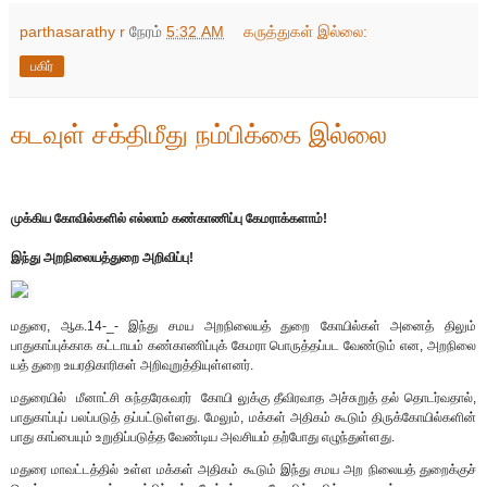
parthasarathy r
நேரம்
5:32 AM
கருத்துகள் இல்லை:
பகிர்
கடவுள் சக்திமீது நம்பிக்கை இல்லை
முக்கிய கோவில்களில் எல்லாம் கண்காணிப்பு கேமராக்களாம்!
இந்து அறநிலையத்துறை அறிவிப்பு!
மதுரை, ஆக.14-_- இந்து சமய அறநிலையத் துறை கோயில்கள் அனைத் திலும்
பாதுகாப்புக்காக கட்டாயம் கண்காணிப்புக் கேமரா பொருத்தப்பட வேண்டும் என, அறநிலை
யத் துறை உயரதிகாரிகள் அறிவுறுத்தியுள்ளனர்.
மதுரையில் மீனாட்சி சுந்தரேசுவரர் கோயி லுக்கு தீவிரவாத அச்சுறுத் தல் தொடர்வதால்,
பாதுகாப்புப் பலப்படுத் தப்பட்டுள்ளது. மேலும், மக்கள் அதிகம் கூடும் திருக்கோயில்களின்
பாது காப்பையும் உறுதிப்படுத்த வேண்டிய அவசியம் தற்போது எழுந்துள்ளது.
மதுரை மாவட்டத்தில் உள்ள மக்கள் அதிகம் கூடும் இந்து சமய அற நிலையத் துறைக்குச்