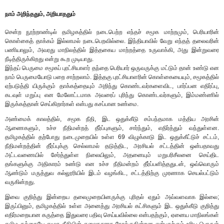
நாம் அறிந்ததும், அறியாததும்
சென்ற நூற்றாண்டில் தமிழகத்தில் நடைபெற்ற எந்தச் சமூக மாற்றமும், பெரியாரின்
கொள்கைத் தாக்கம் இல்லாமல் நடைபெறவில்லை. இந்தியாவில் வேறு எந்தத் தலைவரின்
பணியாலும், அவரது மாநிலத்தில் இத்தகைய மாற்றத்தை உருவாக்கி, அது இன்றுவரை
நீடித்திருக்கிறது என்று கூற முடியாது.
இந்தப் பெருமை சமூகப் புரட்சியாளர் தந்தை பெரியார் ஒருவருக்கு மட்டும் தான் உண்டு என
நாம் பெருமையோடு பறை சாற்றலாம். இத்தகு புரட்சியாளரின் கொள்கையையும், சமூகத்தில்
ஏற்படுத்தி யிருக்கும் தாக்கத்தையும் அறிந்து கொண்டவர்களைவிட, பார்ப்பன எதிர்ப்பு,
கடவுள் மறுப்பு என மேலோட்டமாக அவரைப் புரிந்து கொண்டவர்களும், இம்மண்ணில்
இருக்கத்தான் செய்கிறார்கள் என்பது கசப்பான உண்மை.
அண்மைக் காலத்தில், சமூக நீதி, இட ஒதுக்கீடு சம்பந்தமாக மத்திய அரசின்
ஆணைகளும், உச்ச நீதிமன்றத் தீர்ப்புகளும், சார்ந்தும், எதிர்த்தும் வந்துள்ளன.
தமிழகத்தில் தற்போது நடைமுறையில் உள்ள 69 விழுக்காடு இட ஒதுக்கீட்டுச் சட்டம்,
நீதிமன்றத்தின் தீர்ப்புக்கு செல்லாமல் தடுத்திட, அரசியல் சட்டத்தின் ஒன்பதாவது
அட்டவணையில் சேர்த்துள்ள நிலையிலும், அதனையும் மறுபரிசீலனை செய்திட
தங்களுக்கு அதிகாரம் உண்டு என உச்ச நீதிமன்றம் தீர்ப்பளித்ததுடன், ஒவ்வொரும்
ஆண்டும் மருத்துவ கல்லூரியில் இடம் வழங்கிட, சட்டத்திற்கு முரணாக செயல்பட்டும்
வருகின்றது.
இவை குறித்து இன்றைய தலைமுறையினருக்கு புரிதல் ஏதும் அவ்வளவாக இல்லை;
இருப்பினும், தமிழகத்தில் உள்ள அனைத்து அரசியல் கட்சிகளும் இட ஒதுக்கீடு குறித்து
எதிர்மறையான கருத்தை இதுவரை பதிவு செய்யவில்லை என்பதற்கும், ஏனைய மாநிலங்கள்
தமிழ கத்தையே சமூக நீதியின் தலைநகராக நோக்குகின்றன என்பதற்கும் உரிய பொருள்