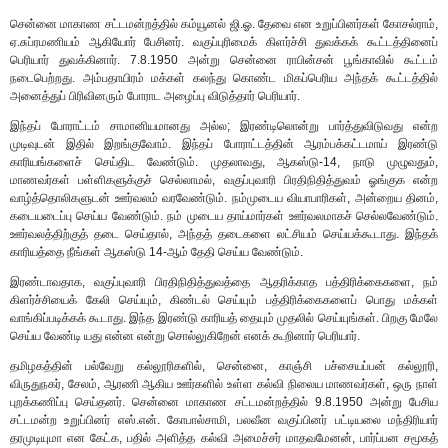
சென்னை மாகாண சட்டமன்றத்தில் கம்யூனல் ஜி.ஓ. தேவை என உறுப்பினர்கள் கோசல்ராம்,
ஏ.சுப்ரமணியம் ஆகியோர் பேசினர். வகுப்புரிமைக் கிளர்ச்சி துவக்கக் கூட்டத்தினைப்
பெரியார் துவக்கினார். 7.8.1950 அன்று சென்னை ராபின்சன் பூங்காவில் கூட்டம்
நடைபெற்றது. அம்பதாயிரம் மக்கள் கலந்து கொண்ட மிகப்பெரிய அந்தக் கூட்டத்தில்
அனைத்துப் பிரிவினரும் போராட அழைப்பு விடுத்தார் பெரியார்.
இந்தப் போராட்டம் சாமானியமானது அல்ல; இரண்டிலொன்று பார்த்துவிடுவது என்ற
முடிவுடன் இதில் இறங்குவோம். இந்தப் போராட்டத்தின் ஆரம்பக்கட்டமாய் இரண்டு
காரியங்களைச் செய்திட வேண்டும். முதலாவது, ஆகஸ்டு-14, நாடு முழுவதும்,
மாணவர்கள் பள்ளிகளுக்குச் செல்லாமல், வகுப்புவாரி பிரதிநிதித்துவம் ஓங்குக என்ற
வாழ்த்தொலிகளுடன் ஊர்வலம் வரவேண்டும். நம்முடைய வியாபாரிகள், அன்றைய தினம்,
கடையடைப்பு செய்ய வேண்டும். நம் முடைய தாய்மார்கள் ஊர்வலமாகச் செல்லவேண்டும்.
ஊர்வலத்திற்குத் தடை செய்தால், அந்தத் தடைகளை லட்சியம் செய்யக்கூடாது. இந்தக்
காரியத்தை நீங்கள் ஆகஸ்டு 14-ஆம் தேதி செய்ய வேண்டும்.
இரண்டாவதாக, வகுப்புவாரி பிரதிநிதித்துவத்தை ஆதரிக்காத பத்திரிக்கைகளை, நம்
கிளர்ச்சியைக் கேலி செய்யும், கிண்டல் செய்யும் பத்திரிக்கைகளைப் பொது மக்கள்
வாங்கிப்படிக்கக் கூடாது. இந்த இரண்டு காரியத் தையும் முதலில் செய்யுங்கள். பிறகு மேலே
செய்ய வேண்டி யது என்ன என்று சொல்லுகிறேன் எனக் கூறினார் பெரியார்.
தமிழகத்தின் பல்வேறு கல்லூரிகளில், சென்னை, காஞ்சி பச்சையப்பன் கல்லூரி,
விருதுநகர், சேலம், ஆரணி ஆகிய ஊர்களில் உள்ள கல்வி நிலைய மாணவர்கள், ஒரு நாள்
புறக்கணிப்பு செய்தனர். சென்னை மாகாண சட்டமன்றத்தில் 9.8.1950 அன்று பேசிய
சட்டமன்ற உறுப்பினர் எஸ்.என். கோபால்சாமி, பலவீன வகுப்பினர் பட்டியலை மந்திரியார்
தரமுடியுமா என கேட்க, பதில் அளித்த கல்வி அமைச்சர் மாதவமேனன், பார்ப்பன சமூகத்