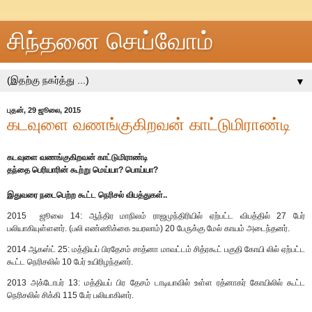
சிந்தனை செய்வோம்
▼
புதன், 29 ஜூலை, 2015
கடவுளை வணங்குகிறவன் காட்டுமிராண்டி
கடவுளை வணங்குகிறவன் காட்டுமிராண்டி
தந்தை பெரியாரின் கூற்று மெய்யா? பொய்யா?
இதுவரை நடைபெற்ற கூட்ட நெரிசல் விபத்துகள்..
2015 ஜூலை 14: ஆந்திர மாநிலம் ராஜமுந்திரியில் ஏற்பட்ட விபத்தில் 27 பேர்
பலியாகியுள்ளனர். (பலி எண்ணிக்கை உயரலாம்) 20 பேருக்கு மேல் காயம் அடைந்தனர்.
2014 ஆகஸ்ட் 25: மத்தியப் பிரதேசம் சாத்னா மாவட்டம் சித்ரகூட் பகுதி கோயி லில் ஏற்பட்ட
கூட்ட நெரிசலில் 10 பேர் உயிரிழந்தனர்.
2013 அக்டோபர் 13: மத்தியப் பிர தேசம் டாடியாவில் உள்ள ரத்னாகர் கோயிலில் கூட்ட
நெரிசலில் சிக்கி 115 பேர் பலியாகினர்.