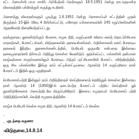
சட்ட அமைச்சர் பாபா சாகிப் அம்பேத்கர் அவர்களும் 18.5.1951 அன்று நாடாளுமன்ற
விவாதத்தில் பங்கேற்றுக் கருத்து கூறினர்.
அனைத்து விவாதங்களும் முடிந்து 1.6.1951 அன்று அரசமைப்புச் சட்டத்தின் முதல்
திருத்தம் 15-இல் பிரிவு 4 சேர்க்கப்பட்டு, மசோதா மக்களவையின் 245 உறுப்பினர்களின்
ஆதரவோடு நிறைவேற்றப்பட்டது.
ஏறக்குறைய ஓராண்டுக்கும் மேலாக, சமூக நீதி, வகுப்புவாரி உரிமை எனத் தொடர்ச்சியாக
மாநாடுகள், போராட்டங்கள், விடுதலையில் தலையங்கங்கள், அறிக்கைகள் எனப் போராடிய
தலைவர் இந்திய துணைக்கண்டத்தில், பெரியார் ஒருவரே என்பதை இன்றைய
தலைமுறையினர் நிச்சயம் அறிந்து கொள்ள வேண்டும். ஒடுக்கப்பட்ட மக்களின் தன்மான
வாழ்வுக்காக சாகும்வரையிலும் போராடிய அந்தப் புரட்சியாளரின் போராட்ட சரித்திரத்தில்,
ஒரு சில பக்கங்களே இங்கு நாம் சுட்டிக்காட்டியவை; ஆகஸ்டு 14 வகுப்புரிமை நாள்
போராட்டம் இதில் ஒரு பகுதிதான்.
பெரியாரைப்பற்றி இன்னும் நாம் அறிந்திராதச் செய்திகளைத் தெரிந்துக் கொள்ள இன்றைய
நாள் ஆகஸ்டு 14 (1950)இ-ல் நடைபெற்ற போராட்டம் பற்றிய செய்திகள் ஓர்
தூண்டுகோலாக அமைந்திடவே விரும்புகிறோம். இளைய சமுதாயம் பெரியாரைப் பற்றி
அறிந்திடுமாயின், வெற்றி சமுதாயத்திற்கே.
வாழ்க பெரியார் வெல்க சமூக நீதி; ஆகஸ்டு 14 போராட்டம் வெல்க.
-
_ -குடந்தை கருணா
-விடுதலை,14.8.14