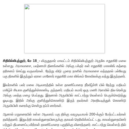
சிறீவில்லிபுத்தூர், மே 18_-
விருதுநகர் மாவட்டம் சிறீவில்லிபுத்தூர் அருகே சதுரகிரி மலை
உள்ளது. அமாவாசை, பவுர்ணமி தினங்களில் அங்கு பக்தர் கள் சதுரகிரி மகாலிங் கத்தை
தரிசனம் செய்து வருவார்கள். நேற்று விடு முறை நாளில் அமாவாசை வந்ததால் பல்வேறு
பகு திகளில் இருந்தும் ஏராள மானோர் சதுரகிரி மகா லிங்கம் கோவிலக்கு வந்து இருந்தனர்.
இவர்களில் பலர் மலை அடிவாரத்தில் உள்ள தாணிப்பாறை நீர்வீழ்ச்சி யில் நேற்று மதியம்
மகிழ்ச் சியாக குளித்துக்கொண்டி ருந்தனர். மதியம் சுமார் ஒரு மணி அளவில் திடீ ரென்று
அங்கு பலத்த மழை பெய்தது. இதனால் அருவியில் காட்டாற்று வெள்ளம் பெருக்கெடுத்து
ஓடியது. இதில் அங்கு குளித்துக்கொண்டு இருந் தவர்கள் அலறியடித்துக் கொண்டு
அருவியின் கரைக்கு சென்று தப்பி னார்கள்.
ஆனால் மறுகரையில் உள்ள அடிவாரப் பகு திக்கு வரமுடியாமல் 200-க்கும் மேற்பட்டவர்கள்
தவித்தனர். இதுபற்றி காவல்துறையினருக்கு தகவல் தெரிவிக்கப்பட் டது. காவல்துறையினர்
மற்றும் தீயணைப்பு வீரர்கள் தாணிப்பாறை பகுதிக்கு விரைந்தனர். காட்டாற்று வெள்ளத் தில்