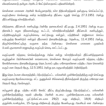
விவரங்களைத் தமிழக அரசிடம் கேட்டுள்ளதாகப் பதிலளிக்கிறார்.
சென்னை மாகாண அரசின் மேல்முறையீடு, உச்ச நீதிமன்றத்தால் தள்ளுபடி செய்யப்பட்டு,
வகுப்புரிமை செல்லாது என்ற உயர்நீதிமன்ற தீர்ப்பை உறுதி செய்து 27.3.1951 அன்று
தீர்ப்பளித்தது உச்சநீதிமன்றம்.
விடுதலை, தீர்ப்பைக் கண்டித்து அன்றே தலையங்கம் தீட்டியது. 2.4.1951 அன்று கூடிய
திராவிடர் கழக நிர்வாகக்குழு கூட்டம், உச்சநீதிமன்றத்தின் தீர்ப்பைக் கண்டித்தும்,
மந்திரிகளுக்குக் கருப்புக்கொடி காட்டுவது என்றும், மந்திரிகள் ராஜினாமா செய்ய
வற்புறுத்த வேண்டும் என்றும் தீர்மானம் நிறைவேற்றியது. அதன்படி, 11.4.1951 அன்று,
திருச்செங்கோட்டிற்கு வருகை தந்த அன்றைய சென்னை மாகாண முதல்வர்
பி.எஸ்.குமாரசாமி ராஜாவுக்கு கருப்புக் கொடி காட்டப்பட்டது.
வகுப்புவாரி உத்தரவு செல்லத்தக்கது அல்ல என்று உச்சநீதிமன்றம் தீர்ப்பளித்ததனால்
எழுந்துள்ள பிரச்சினையின் காரணமாக, சென்னை கோரும் வகுப்புவாரி உத்தரவு பற்றிய
கோரிக்கையை நிறைவேற்றுவது தொடர்பாகப் புதிய மசோதாவினை மத்திய அரசு கொண்டு
வரும் என பிரதமர் நேரு, 12.5.1951 அன்று நாடாளுமன்றத்தில் அறிவித்தார்.
இது தொடர்பான விவாதத்தில், பிற்படுத்தப்பட்ட மக்களின் முன்னேற்றத்திற்கு வழி செய்வது
வகுப்புவாத நோக்கமாகாது. சட்ட நுணுக்கச் சிக்கலைத் தீர்க்கத்தான் திருத்த மசோதா என
பிரதமர் நேரு அவர்களும்,
கம்யூனல் ஜி.ஓ. பற்றிய சுப்ரீம் கோர்ட் தீர்ப்பு திருப்தியற்றது. பிற்படுத்தப்பட்ட மக்களின்
முன்னேற்றத்திற்கு உதவி புரிவதே அரசின் கடமை. முன்னேற்றமடையாத மக்களின்
முன்னேற்றத்திற்கு முட்டுக்கட்டையாக 29(2) வது விதியும், 16(4) விதியும்
குறுக்கிடாமலிருக்க, 15-ஆவது விதியைத் திருத்த வேண்டியது அவசியம் என அன்றைய