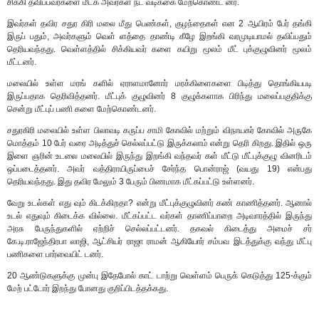
சிக்கி தவிப்பவர்களை மீட்க அவர்கள் நட வடிக்கை மேற்கொண்ட னர்.
இவர்கள் தவிர சதுர கிரி மலை மீது பெண்கள், குழந்தைகள் என 2 ஆயிரம் பேர் தங்கி
இருப் பதும், அவர்களும் வெள் ளத்தை தாண்டி கீழே இறங்கி வரமுடியாமல் தவிப்பதும்
தெரியவந்தது. வெள்ளத்தில் சிக்கியவர் களை கயிறு மூலம் மீட் புக்குழுவினர் மூலம்
மீட்டனர்.
மலையில் உள்ள மரங் களில் ஏராளமானோர் மரக்கிளைகளை பிடித்து தொங்கியபடி
இருப்பதாக தெரிவித்தனர். மீட்புக் குழுவினர் 8 குழுக்களாக பிரிந்து மலைப்பகுதிக்கு
சென்று மீட்புப் பணி களை மேற்கொண்டனர்.
சதுரகிரி மலையில் உள்ள பிலாவடி கருப்ப சாமி கோவில் மற்றும் விநாயகர் கோவில் அருகே
மொத்தம் 10 பேர் வரை அடித்துச் செல்லப்பட்டு இருக்கலாம் என்று தெரி கிறது. இதில் ஒரு
இளை ஞரின் உடலை மலையில் இருந்து இறங்கி வந்தவர் கள் மீட்டு மீட்புக்குழு வினரிடம்
ஒப்படைத்தனர். அவர் வத்திராயிருப்பைச் சேர்ந்த பொன்ராஜ் (வயது 19) என்பது
தெரியவந்தது. இது தவிர மேலும் 3 பேரும் பிணமாக மீட்கப்பட்டு உள்ளனர்.
வேறு உடல்கள் எது வும் கிடக்கிறதா? என்று மீட்புக்குழுவினர் கண் காணித்தனர். ஆனால்
உடல் எதுவும் கிடைக்க வில்லை. மீட்கப்பட்ட வர்கள் தாணிப்பாறை அடிவாரத்தில் இருந்து
அரசு பேருந்துகளில் ஏற்றிச் செல்லப்பட்டனர். தகவல் கிடைத்து அமைச் சர்
கே.டி.ராஜேந்திரபா லாஜி, ஆட்சியர் ராஜா ராமன் ஆகியோர் சம்பவ இடத்துக்கு வந்து மீட்பு
பணிகளை பார்வையிட் டனர்.
20 ஆண்டுகளுக்கு முன்பு இதேபோல் காட் டாற்று வெள்ளம் பெருக் கெடுத்து 125-க்கும்
மேற் பட்டோர் இறந்து போனது குறிப்பிடத்தக்கது.