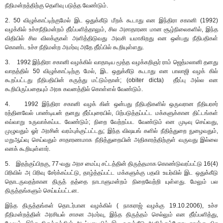
நீதிமன்றத்திற்கு தெளிவு படுத்த வேண்டும்.
2. 50 விழுக்காட்டிற்குமேல் இட ஒதுக்கீடு மீறக் கூடாது என இந்திரா சகானி (1992)
வழக்கில் உச்சநீதிமன்றம் தீர்ப்பளித்தாலும், சில அசாதாரண மான சூழ்நிலைகளில், இந்த
விதியில் சில விலக்குகள் அளித்திடுவது அவசி யமாகிறது என ஒன்பது நீதிபதிகள்
கொண்ட உச்ச நீதிமன்ற அமர்வு அதே தீர்ப்பில் கூறியுள்ளது.
3. 1992 இந்திரா சகானி வழக்கில் வாதாடிய மூத்த வழக்கறிஞர் ராம் ஜெத்மலானி தனது
வாதத்தில் 50 விழுக்காட்டிற்கு மேல், இட ஒதுக்கீடு கூடாது என பாலாஜி வழக் கில்
கூறப்பட்டது நீதிபதியின் கருத்து மட்டும்தான்; (obiter dicta) தீர்ப்பு அல்ல என
கூறியிருப்பதையும் அரசு கவனத்தில் கொள்ளல் வேண்டும்.
4. 1992 இந்திரா சகானி வழக் கின் ஒன்பது நீதிபதிகளில் ஒருவரான நீதியரசர்
ரத்தினவேல் பாண்டியன் தனது தீர்ப்புரையில், பிற்படுத்தப்பட்ட மக்களுக்கான திட்டங்கள்
எவ்வாறு உருவாக்கப்பட வேண்டும்; நிறை வேற்றப்பட வேண்டும் என முடிவு செய்வது,
முழுவதும் ஓர் அரசின் வரம்புக்குட்பட்டது; இந்த விஷயங் களில் நீதித்துறை நுழைவதும்,
மறுஆய்வு செய்வதும் சாதாரணமாக நீதித்துறையின் அதிகாரத்திற்குள் வருவது இல்லை
எனக் கூறியுள்ளார்.
5. இதற்குப்பிறகு, 77-வது அரச மைப்பு சட்டத்தின் திருத்தமாக கொண்டுவரப்பட்டு 16(4)
பிரிவில் அ பிரிவு சேர்க்கப்பட்டு, தாழ்த்தப்பட்ட மக்களுக்கு பதவி உயர்வில் இட ஒதுக்கீடு
தொடருவதற்கான திருத் தத்தை நாடாளுமன்றம் நிறைவேற்றி யுள்ளது. மேலும் பல
திருத்தங்களும் செய்யப்பட்டன.
இந்த திருத்தங்கள் தொடர்பான வழக்கில் ( நாகராஜ் வழக்கு 19.10.2006), உச்ச
நீதிமன்றத்தின் அரசியல் சாசன அமர்வு, இந்த திருத்தம் செல்லும் என தீர்ப்பளித்து,