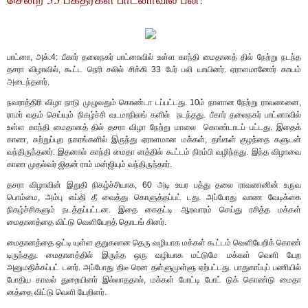
பாட்னா, அக்.4: பீகார் தலைநகர் பாட்னாவில் உள்ள காந்தி மைதானத் தில் நேற்று நடந்த
தசரா விழாவில், கூட்ட நெரி சலில் சிக்கி 33 பேர் பலி யாயினர். ஏராளமானோர் காயம்
அடைந்தனர்.
நவராத்திரி விழா நாடு முழுவதும் கொண்டா டப்பட்டது. 10ம் நாளான நேற்று ராவணனை,
ராமர் வதம் செய்யும் நிகழ்ச்சி வடமாநிலங் களில் நடந்தது. பீகார் தலைநகர் பாட்னாவில்
உள்ள காந்தி மைதானத் தில் தசரா விழா நேற்று மாலை கொண்டாடப் பட்டது. இதைக்
காண, சுற்றுப்புற நகரங்களில் இருந்து ஏராளமான மக்கள், தங்கள் குழந்தை களுடன்
வந்திருந்தனர். இதனால் காந்தி மைதா னத்தில் கூட்டம் நிரம்பி வழிந்தது. இந்த விழாவை
காண முதல்வர் ஜிதன் ராம் மன்ஜியும் வந்திருந்தார்.
தசரா விழாவின் இறுதி நிகழ்ச்சியாக, 60 அடி உயர பத்து தலை ராவணனின் உருவ
பொம்மை, அம்பு எய்தி தீ வைத்து கொளுத்தப்பட் டது. அப்போது வாண வேடிக்கை
நிகழ்ச்சிகளும் நடத்தப்பட்டன. இதை கைதட்டி ஆரவாரம் செய்து ரசித்த மக்கள்
மைதானத்தை விட்டு வெளியேறத் தொடங் கினர்.
மைதானத்தை ஒட்டி யுள்ள குறுகலான தெரு வழியாக மக்கள் கூட்டம் வெளியேறிக் கொண்
டிருந்தது. மைதானத்தில் இருந்த ஒரு வழியாக மட்டுமே மக்கள் வெளி யேற
அனுமதிக்கப்பட் டனர். அப்போது திடீ ரென தள்ளுமுள்ளு ஏற்பட்டது. பாதுகாப்புப் பணியில்
போதிய காவல் துறையினர் இல்லாததால், மக்கள் போட்டி போட் டுக் கொண்டு மைதா
னத்தை விட்டு வெளி யேறினர்.