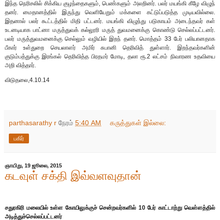
இந்த நெரிசலில் சிக்கிய குழந்தைகளும், பெண்களும் அலறினர். பலர் மயங்கி கீழே விழுந்
தனர். மைதானத்தில் இருந்து வெளியேறும் மக்களை கட்டுப்படுத்த முடியவில்லை.
இதனால் பலர் கூட்டத்தில் மிதி பட்டனர். மயங்கி விழுந்து படுகாயம் அடைந்தவர் கள்
உடனடியாக பாட்னா மருத்துவக் கல்லூரி மருத் துவமனைக்கு கொண்டு செல்லப்பட்டனர்.
பலர் மருத்துவமனைக்கு செல்லும் வழியில் இறந் தனர். மொத்தம் 33 பேர் பலியானதாக
பீகார் உள்துறை செயலாளர் அமிர் சுபானி தெரிவித் துள்ளார். இறந்தவர்களின்
குடும்பத்துக்கு இரங்கல் தெரிவித்த பிரதமர் மோடி, தலா ரூ.2 லட்சம் நிவாரண உதவியை
அறி வித்தார்.
விடுதலை,4.10.14
parthasarathy r
நேரம்
5:40 AM
கருத்துகள் இல்லை:
பகிர்
ஞாயிறு, 19 ஜூலை, 2015
கடவுள் சக்தி இவ்வளவுதான்
சதுரகிரி மலையில் உள்ள கோயிலுக்குச் சென்றவர்களில் 10 பேர் காட்டாற்று வெள்ளத்தில்
அடித்துச்செல்லப்பட்டனர்