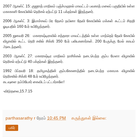
2007 ஆகஸ்ட் 15: குஜராத் மாநிலம் பஞ்ச்மஹால் மாவட்டம் பவகாத் மலைப் பகுதியில் உள்ள
மகாகாளி கோயிலில் நெரிசல் ஏற்பட்டு 11 பக்தர்கள் இறந்தனர்.
2006 ஆகஸ்ட் 3: இமாச்சலப் பிர தேசம் நயினா தேவி கோயிலில் மக்கள் கூட்டம் சிதறி
ஓடியதில் 160 பேர் உயிரிழந்தனர்.
2005 ஜனவரி 26: மகாராஷ்டிராவில் சத்தாரா மாவட்டத்தில் உள்ள மாந்தெர் தேவி கோயில்
விழாவில் கூட்ட நெரி சலில் சிக்கி 350 பேர் பலியானார்கள். 200 பேருக்கு மேல் காயம்
அடைந்தனர்.
2003 ஆகஸ்ட் 27: மகாராஷ்டிர மாநிலம் நாசிக்கல் நடைபெற்ற கும்ப மேளா விழாவில்
நெரிசல் ஏற்பட்டு 40 பக்தர்கள் இறந்தனர்.
1992 பிப்ரவரி 18: தமிழகத்தின் கும்பகோணத்தில் நடைபெற்ற மகாமக விழாவில்
நெரிசலில் சிக்கி 48 பேர் உயிரிழந்தனர்.
கடவுளை நம்பியோர் கைவிடப் பட்டார்களே!
-விடுதலை,15.7.15
parthasarathy r
நேரம்
10:45 PM
கருத்துகள் இல்லை:
பகிர்