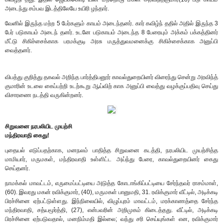
அடைந்து சம்பவ இடத்திலேயே உயிரி ழந்தார்.
வேனில் இருந்த மற்ற 5 பேர்களும் காயம் அடைந்தனர். கார் கவிழ்ந் ததில் அதில் இருந்த 3
பேர் படுகாயம் அடைந் தனர். உடனே படுகாயம் அடைந்த 8 பேரையும் அக்கம் பக்கத்தினர்
மீட்டு சிகிச்சைக்காக பரமக்குடி அரசு மருத்துவமனைக்கு சிகிச்சைக்காக அனுப்பி
வைத்தனர்.
விபத்து குறித்து தகவல் அறிந்த பார்த்திபனூர் காவல்துறையினர் விரைந்து சென்று அரவிந்த்
குமாரின் உடலை கைப்பற்றி உடற்கூறு ஆய்விற் காக அனுப்பி வைத்து வழக்குப்பதிவு செய்து
விசாரணை நடத்தி வருகின்றனர்.
சிறுவனை நரபலியிட முயற்சி
மந்திரவாதி கைது!
புதையல் எடுப்பதற்காக, மனநலம் பாதித்த சிறுவனை கடத்தி, நரபலியிட முயற்சித்த
மாமியார், மருமகள், மந்திரவாதி உள்ளிட்ட அய்ந்து பேரை, காவல்துறையினர் கைது
செய்தனர்.
நாமக்கல் மாவட்டம், எருமைப்பட்டியை அடுத்த கோடாங்கிப்பட்டியை சேர்ந்தவர் ராசம்மாள்,
(60). இவரது மகன் ரவிக்குமார், (40), மருமகள் பானுமதி, 31. ரவிக்குமார் வீட்டில், அடிக்கடி
பிரச்சினை ஏற்பட்டுள்ளது. இந்நிலையில், விழுப்புரம் மாவட்டம், மரக்காணத்தை சேர்ந்த
மந்திரவாதி, சத்யமூர்த்தி, (27), என்பவரின் அறிமுகம் கிடைத்தது. வீட்டில், அடிக்கடி
பிரச்சினை ஏற்படுவதால், மனநிம்மதி இல்லை; வந்து சரி செய்யுங்கள் என, ரவிக்குமார்