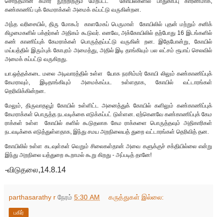
சொந்தமான சுமார் நூற்றிற்கும் மேற்பட்ட கோயில்களில் பாதுகாப்பு காரணமாக,
கண்காணிப் புக் கேமராக்கள் அமைக் கப்பட்டு வருகின்றன.
அந்த வரிசையில், திரு மோகூர் காளமேகப் பெருமாள் கோயிலில் புதன் மற்றும் சனிக்
கிழமைகளில் பக்தர்கள் அதிகம் கூடுவர். எனவே, அக்கோயிலில் தற்போது 16 இடங்களில்
கண் காணிப்புக் கேமராக்கள் பொருத்தப்பட்டு வருகின் றன. இதேபோன்று, கோயில்
மய்யத்தில் இரும்புக் கோபுரம் அமைத்து, அதில் இடி தாங்கியும் பல லட்சம் ரூபாய் செலவில்
அமைக் கப்பட்டு வருகிறது.
யா.ஒத்தக்கடை மலை அடிவாரத்தில் உள்ள யோக நரசிம்மர் கோயி லிலும் கண்காணிப்புக்
கேமராவும், இடிதாங்கியும் அமைக்கப்பட உள்ளதாக, கோயில் வட்டாரங்கள்
தெரிவிக்கின்றன.
மேலும், திருவாதவூர் கோயில் உள்ளிட்ட அனைத்துக் கோயில் களிலும் கண்காணிப்புக்
கேமராக்கள் பொருத்த நடவடிக்கை எடுக்கப்பட் டுள்ளன. ஏற்கெனவே கண்காணிப்புக் கேம
ராக்கள் உள்ள கோயில் களில் கூடுதலாக கேம ராக்களை பொருத்தவும் அதிகாரிகள்
நடவடிக்கை எடுத்துள்ளதாக, இந்து சமய அறநிலையத் துறை வட்டாரங்கள் தெரிவித் தன.
கோயிலில் உள்ள கடவுள்கள் வெறும் சிலைகள்தான் அவை களுக்குச் சக்தியில்லை என்று
இந்து அறநிலை யத்துறை கூறாமல் கூறு கிறது - அப்படித் தானே!
-விடுதலை,14.8.14
parthasarathy r
நேரம்
5:30 AM
கருத்துகள் இல்லை:
பகிர்