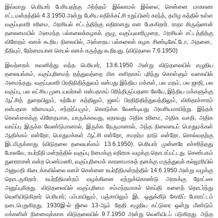
இவ்வாறு பெரியார் பேசியதற்கு அர்த்தம் இல்லாமல் இல்லை; சென்னை மாகாண
சட்டமன்றத்தில் 4.3.1950 அன்று பேசிய எதிர்க்கட்சி உறுப்பினர் கரந்த், தமிழ கத்தில் உள்ள
வகுப்புவாரி உரிமை, அரசியல் சட்டத்திற்கு எதிரானது என பேசுகிறார். ராதா கிருஷ்ணன்
தலைமையில் அமைந்த பல்கலைக்கழகக் குழு, வகுப்புவாரிமுறை, அரசியல் சட்டத்திற்கு
விரோதம் எனக் கூறிய நிலையில், அன்றைய பல்கலைக் கழக சிண்டிகேட்டோ, அதனை,
நீதியும், நேர்மையான செயல் எனக் கருத்து கூறியது. (விடுதலை 7.6.1950)
இவற்றைக் கவனித்து வந்த பெரியார், 13.6.1950 அன்று விடுதலையில் எழுதிய
தலையங்கம், வகுப்புரிமைத் தத்துவத்தை மிக எளிதாகப் புரிந்து கொள்ளும் வகையில்
அமைந்தது. வகுப்புவாரி பிரதிநிதித்துவம் என்பது இந்திய மக்கள், பல மதம், பல ஜாதி, பல
வகுப்பு, பல லட்சிய முடையவர்கள் என்பதாகப் பிரிந்திருப்பதனா லேயே, இந்திய மக்களுக்கு
ஆட்சித் துறையிலும், உத்யோ கத்திலும், ஜனப் பிரதிநிதித்துவத்திலும், விகிதாச்சாரம்
என்பதாக உரிமையும், சந்தர்ப்பமும், கொடுக்க வேண்டியது அவசியமாயிற்று. இந்தக்
கொள்கைக்கு விரோதமாக, யாருக்காவது, ஏதாவது அதிக உரிமை, அதிக வசதி, அதிக
வாய்ப்பு இருக்க வேண்டுமானால், இருக்க நேருமானால், அந்த நிலையைப் பொதுமக்கள்
ஆதிக்கம் என்றோ, பொதுமக்கள் ஆட்சி என்றோ, சமதர்ம நாடு என்றோ, சொல்வதற்கு
இடமிருக்காது (விடுதலை தலையங்கம் 13.6.1950). பெரியார் முன்னரே எச்சரித்தது
போலவே, உயர்நீதி மன்றத்தில் வகுப்பு ரிமைக்கு எதிராக வழக்கு தொடரப்பட்டது. செண்பகம்
துரைராசன் என்ற பெண்மணி, வகுப்புரிமைக் காரணமாகத் தனக்கு மருத்துவக் கல்லூரியில்
அனுமதி கிடைக்கவில்லை எனச் சென்னை உயர்நீதிமன்றத்தில் 14.6.1950 அன்று வழக்கு
தொடருகிறார். உயர்நீதிமன்றம் வழக்கினை ஏற்றுக்கொண்டு அரசுக்கு நோட்டீசு
அனுப்புகிறது. விடுதலையில் வகுப்புரிமை சம்மந்தமாகச் செய்தி களைத் தொடர்ந்து
வெளியிடுகிறார் பெரியார்; பம்பாயிலும், பஞ்சாபிலும் இட ஒதுக்கீடு கோரிப் போராட்டம்
நடைபெறுகிறது. 1930இ-ல் ஜீலை 13-ஆம் தேதி எழுதிய கட்டுரை ஒன்று மீண்டும்
மக்களின் நினைவுக்காக விடுதலையில் 9.7.1950 அன்று வெளியிடப் படுகிறது. அந்த