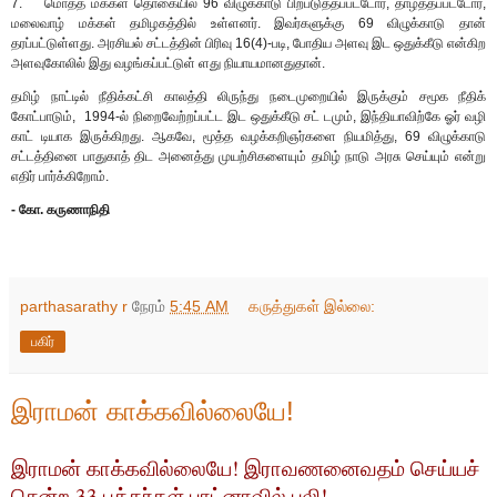
7. மொத்த மக்கள் தொகையில் 96 விழுக்காடு பிற்படுத்தப்பட்டோர், தாழ்த்தப்பட்டோர்,
மலைவாழ் மக்கள் தமிழகத்தில் உள்ளனர். இவர்களுக்கு 69 விழுக்காடு தான்
தரப்பட்டுள்ளது. அரசியல் சட்டத்தின் பிரிவு 16(4)-படி, போதிய அளவு இட ஒதுக்கீடு என்கிற
அளவுகோலில் இது வழங்கப்பட்டுள் ளது நியாயமானதுதான்.
தமிழ் நாட்டில் நீதிக்கட்சி காலத்தி லிருந்து நடைமுறையில் இருக்கும் சமூக நீதிக்
கோட்பாடும், 1994-ல் நிறைவேற்றப்பட்ட இட ஒதுக்கீடு சட் டமும், இந்தியாவிற்கே ஓர் வழி
காட் டியாக இருக்கிறது. ஆகவே, மூத்த வழக்கறிஞர்களை நியமித்து, 69 விழுக்காடு
சட்டத்தினை பாதுகாத் திட அனைத்து முயற்சிகளையும் தமிழ் நாடு அரசு செய்யும் என்று
எதிர் பார்க்கிறோம்.
- கோ. கருணாநிதி
parthasarathy r
நேரம்
5:45 AM
கருத்துகள் இல்லை:
பகிர்
இராமன் காக்கவில்லையே!
இராமன் காக்கவில்லையே! இராவணனைவதம் செய்யச்
சென்ற 33 பக்தர்கள் பாட்னாவில் பலி!