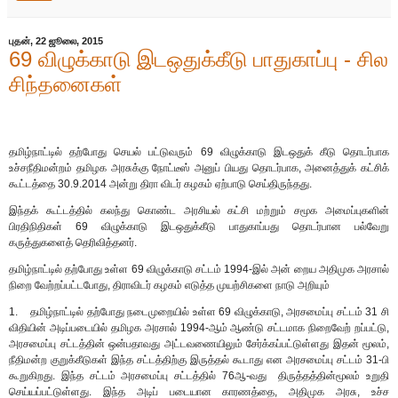
புதன், 22 ஜூலை, 2015
69 விழுக்காடு இடஒதுக்கீடு பாதுகாப்பு - சில
சிந்தனைகள்
தமிழ்நாட்டில் தற்போது செயல் பட்டுவரும் 69 விழுக்காடு இடஒதுக் கீடு தொடர்பாக
உச்சநீதிமன்றம் தமிழக அரசுக்கு நோட்டீஸ் அனுப் பியது தொடர்பாக, அனைத்துக் கட்சிக்
கூட்டத்தை 30.9.2014 அன்று திரா விடர் கழகம் ஏற்பாடு செய்திருந்தது.
இந்தக் கூட்டத்தில் கலந்து கொண்ட அரசியல் கட்சி மற்றும் சமூக அமைப்புகளின்
பிரதிநிதிகள் 69 விழுக்காடு இடஒதுக்கீடு பாதுகாப்பது தொடர்பான பல்வேறு
கருத்துகளைத் தெரிவித்தனர்.
தமிழ்நாட்டில் தற்போது உள்ள 69 விழுக்காடு சட்டம் 1994-இல் அன் றைய அதிமுக அரசால்
நிறை வேற்றப்பட்டபோது, திராவிடர் கழகம் எடுத்த முயற்சிகளை நாடு அறியும்
1. தமிழ்நாட்டில் தற்போது நடைமுறையில் உள்ள 69 விழுக்காடு, அரசமைப்பு சட்டம் 31 சி
விதியின் அடிப்படையில் தமிழக அரசால் 1994-ஆம் ஆண்டு சட்டமாக நிறைவேற் றப்பட்டு,
அரசமைப்பு சட்டத்தின் ஒன்பதாவது அட்டவணையிலும் சேர்க்கப்பட்டுள்ளது இதன் மூலம்,
நீதிமன்ற குறுக்கீடுகள் இந்த சட்டத்திற்கு இருத்தல் கூடாது என அரசமைப்பு சட்டம் 31-பி
கூறுகிறது. இந்த சட்டம் அரசமைப்பு சட்டத்தில் 76ஆ-வது திருத்தத்தின்மூலம் உறுதி
செய்யப்பட்டுள்ளது. இந்த அடிப் படையான காரணத்தை, அதிமுக அரசு, உச்ச