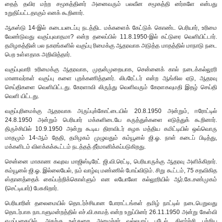
தைத் தவிர மற்ற சமூகத்தினர் அனைவரும் பலவீன சமூகத்தி னர்களே என்பது
உறுதிப்பட்டதாகும் எனக் கூறினார்.
ஆகஸ்டு 14-இல் கடையடைப்பு நடத்திட மக்களைக் கேட்டுக் கொண்ட பெரியார், உரிமை
வேண்டுவது வகுப்புவாதமா? என்ற தலைப்பில் 11.8.1950-இல் கட்டுரை வெளியிட்டார்.
தமிழகத்தின் பல நகரங்களில் வகுப்பு ரிமைக்கு ஆதரவாக அடுத்த மாதத்தில் மாநாடு நடை
பெற உள்ளதாக அறிவித்தார்.
வகுப்புவாரி உரிமைக்கு ஆதரவாக, முதன்முறையாக, சென்னைக் கால் நடைக்கல்லூரி
மாணவர்கள் வகுப்பு களை புறக்கணித்தனர். லிபரேட்டர் என்ற ஆங்கில ஏடு, ஆதரவு
செய்திகளை வெளியிட்டது. கேரளாவி லிருந்து வெளிவரும் கேரளகவுமதி இதழ் செய்தி
வெளி யிட்டது.
வகுப்புரிமைக்கு ஆதரவாக அருப்புக்கோட்டையில் 20.8.1950 அன்றும், ஈரோட்டில்
24.8.1950 அன்றும் பெரியார் மக்களிடையே கருத்துக்களை எடுத்துக் கூறினார்.
திருச்சியில் 10.9.1950 அன்று கூடிய திராவிடர் கழக மத்திய கமிட்டியில் ஒவ்வொரு
மாதமும் 14-ஆம் தேதி, தமிழகம் முழுவதும் கம்யூனல் ஜி.ஓ. நாள் கடைப் பிடித்து,
மக்களிடம் விளக்கக்கூட்டம் நடத்தத் தீர்மானிக்கப்படுகிறது.
சென்னை மாகாண கவுரவ மாஜிஸ்டிரேட் ஜி.வி.ரெட்டி, பெரியாருக்கு ஆதரவு அளிக்கிறார்.
கம்யூனல் ஜி.ஓ. இல்லையேல், நம் வாழ்வு மண்ணில் போய்விடும். சிறு கூட்டம், 75 சதவிகித
ஸ்தானத்தைக் கைப்பற்றிக்கொள்ளும் என லயோலோ கல்லூரியில் ஆர்.கே.சண்முகம்
(செட்டியார்) பேசுகிறார்.
பெரியாரின் தலைமையில் தொடர்ச்சியான போராட்டங்கள் தமிழ் நாட்டில் நடைபெறுவது
தொடர்பாக நாடாளுமன்றத்தில் எச்.வி.காமத் என்ற உறுப்பினர் 26.11.1950 அன்று கேள்வி
எழுப்புகையில், அதற்கு உள்துறை அமைச்சர் வல்லபாய் படேல், கிளர்ச்சி பற்றிய