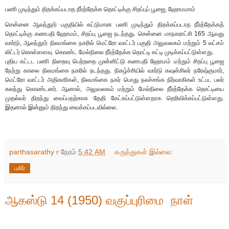
பணி முடிந்தும் திறக்கப்படாத நீர்த்தேக்க தொட்டிக்கு சிறப்புப் பூஜை, ஹோமமாம்
சென்னை ஆலந்தூர் பகுதியில் கட்டுமான பணி முடிந்தும் திறக்கப்படாத நீர்த்தேக்கத்
தொட்டிக்கு கணபதி ஹோமம், சிறப்பு பூஜை நடந்தது. சென்னை மாநகராட்சி 165 ஆவது
வார்டு, ஆலந்தூர் நிலமங்கை நகரில் மெட்ரோ வாட்டர் பகுதி அலுவலகம் மற்றும் 5 லட்சம்
லிட்டர் கொள்ளளவு கொண்ட மேல்நிலை நீர்த்தேக்க தொட்டி கட்டி முடிக்கப்பட்டுள்ளது.
புதிய கட்டட பணி நிறைவு பெற்றதை முன்னிட்டு கணபதி ஹோமம் மற்றும் சிறப்பு பூஜை
நேற்று காலை நிலமங்கை நகரில் நடந்தது. நிகழ்ச்சியில் வார்டு கவுன்சிலர் நரேஷ்குமார்,
மெட்ரோ வாட்டர் அதிகாரிகள், நிலமங்கை நகர் பொது நலச்சங்க நிர்வாகிகள் உட்பட பலர்
கலந்து கொண்டனர். ஆனால், அலுவலகம் மற்றும் மேல்நிலை நீர்த்தேக்க தொட்டியை
முதல்வர் திறந்து வைப்பதற்காக தேதி கேட்கப்பட்டுள்ளதாக தெரிவிக்கப்பட்டுள்ளது.
இதனால் இன்னும் திறந்து வைக்கப்படவில்லை.
parthasarathy r
நேரம்
5:42 AM
கருத்துகள் இல்லை:
பகிர்
ஆகஸ்டு 14 (1950) வகுப்புரிமை நாள்