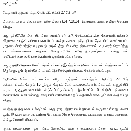
காட்டுகள்:
கோதாவரி புஷ்கரம் விழா நெரிசலில் சிக்கி 27 பேர் பலி
ஆந்திரா மற்றும் தெலங்கானாவில் இன்று (14.7.2014) கோதாவரி புஷ்கரம் விழா தொடங்
கியது.
ராஜ முந்திரியில் ஆந் திர அரசு சார்பில் ஏற் பாடு செய்யப்பட்டிருந்த கோதாவரி புஷ்கரம்
விழாவை காஞ்சி சங்கா ராச்சாரியார் இன்று காலை புனித நீராடி தொடங்கி வைத்தாராம்.
முதலமைச்சர் சந்திரபாபு நாயுடு குடும்பத்துடன் புனித நீராடினாராம். அவரைத் தொடர்ந்து
லட் சக்கணக்கான பக்தர்கள் கோதாவரியில் புனித நீராடினார்களாம். பக்தர் கள்
குளிப்பதற்காக தனி யாக இடங்கள் ஒதுக்கப் பட்டிருந்தது.
ராஜ முந்திரியிலுள்ள கோட்டக்கும்மம் என்ற இடத்தில் கட்டுக்கடங்கா மல் பக்தர்கள் கூட்டம்
இருந்தது. ஒரே நேரத்தில் அவர்கள் ஆற்றில் இறங் கியதால் நெரிசல் ஏற்பட் டது.
நெரிசலில் சிக்கி பலர் மயங்கி கீழே விழுந்தனர். கூட்டத்தில் மிதிபட்டு 27 பேர்
பலியானார்கள். மேலும் 10-_க்கும் மேற்பட் டோர் காயமடைந்தனர். அவர்கள் ராஜமுந்திரி
அரசு மருத்துவமனையில் சேர்க்கப்பட்டுள்ளனர். இவர்களில் 6 பேரின் நிலைமை
கவலைக்கிட மாக உள்ளது. சாவு எண் ணிக்கை மேலும் அதிகரிக் கக்கூடும் என அஞ்சப்படு
கிறது.
விபத்து நடந்த கோட் டக்கும்மம் பகுதி ராஜ முந்திரி ரயில் நிலையம் அருகே உள்ளது. வெளி
யூரில் இருந்து வந்த பய ணிகள் நேரடியாக அங்கு சென்றதால் லட்சக்கணக் கான பக்தர்கள்
அங்கு திரண்டு விட்டனர்.
சூரிய உதயத்துக்கு முன் நீராட வேண்டும் என்ற எண்ணத்தில் அனை வரும் ஒட்டு