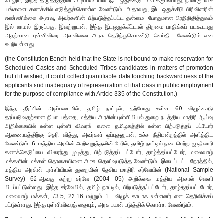
மேலும், இந்த திருத்தத்தின் அடிப்படையில் இட ஒதுக்கீடு அளிக்கும்போது, நான்கு விச
யங்களை கணக்கில் எடுத்துக்கொள்ள வேண்டும். அதாவது, இட ஒதுக்கீடு பிரிவினரின்
எண்ணிக்கை அளவு, அவர்களின் பிற்படுத்தப்பட்ட தன்மை, போதுமான பிரதிநிதித்துவம்
இல் லாமல் இருப்பது, இவற்றுடன், இந்த இடஒதுக்கீட்டால் திறமை பாதிக்கப் படகூடாது
அதற்கான புள்ளிவிவர அளவினை அரசு தெரிந்துகொண்டு செய்திட வேண்டும் என
கூறியுள்ளது.
(the Constitution Bench held that the State is not bound to make reservation for
Scheduled Castes and Scheduled Tribes candidates in matters of promotion
but if it wished, it could collect quantifiable data touching backward ness of the
applicants and inadequacy of representation of that class in public employment
for the purpose of compliance with Article 335 of the Constitution.)
இந்த தீர்ப்பின் அடிப்படையில், தமிழ் நாட்டில், தற்போது உள்ள 69 விழுக்காடு
தரப்படுவதற்கான நியா யத்தை, மத்திய அரசின் புள்ளியியல் துறை நடத்திய மாதிரி ஆய்வு
அறிக்கையில் உள்ள புள்ளி விவரங் களை தமிழகத்தில் உள்ள பிற்படுத்தப் பட்டோர்
ஆணையத்திற்கு தெரி வித்து, அவர்கள் ஒப்புதலுடன், உச்ச நீதிமன்றத்தில் அளித்திட
வேண்டும். 6. மத்திய அரசின் அறிவுறுத்தலின் பேரில், தமிழ் நாட்டில் நடைபெற்ற ஜாதிவாரி
கணக்கெடுப்பை விரைந்து முடித்து, பிற்படுத்தப் பட்டோர், தாழ்த்தப்பட்டோர், மலைவாழ்
மக்களின் மக்கள் தொகையினை அரசு தெளிவுபடுத்த வேண்டும். இடைப் பட்ட நேரத்தில்,
மத்திய அரசின் புள்ளியியல் துறையின் தேசிய மாதிரி சர்வேயின் (National Sample
Survey) 62-ஆவது சுற்று சர்வே (2004-_05) அறிக்கை மத்திய அரசால் வெளி
யிடப்பட்டுள்ளது. இந்த சர்வேயில், தமிழ் நாட்டில், பிற்படுத்தப்பட்டோர், தாழ்த்தப்பட் டோர்,
மலைவாழ் மக்கள், 73.5, 22.16 மற்றும் 1 விழுக் காடாக உள்ளனர் என தெரிவிக்கப்
பட்டுள்ளது. இந்த புள்ளிவிவரத் தையும், அரசு பயன் படுத்திக் கொள்ள வேண்டும்.