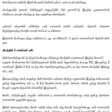
மொத்தமாக நதியில் இறங்கியதால் நெரிசல் ஏற்பட்டதாக கூறப்படுகிறது.
விபத்துபற்றி தகவல் அறிந்ததும் ராஜமுந்திரி யில் முகாமிட்டு இருந்த முதலமைச்சர்
சந்திரபாபு நாயுடு விபத்து நடந்த பகுதிக்கு விரைந்தார்.
புஷ்கரம் விழாவில் பங்கேற்க பலர் வாகனங் களில் வந்தனர். ஆனால் அதனை
நிறுத்துவதற்கு போதிய வசதி செய்யப் படவில்லை.
இதனால் போக்குவ ரத்து பாதிக்கப்பட்டது. பல கிலோமீட்டர் தூரம் வாகனங்கள் தேங்கி நின்
றன.
விபத்தில் 2 மகன்கள் பலி:
திதி கொடுத்து விட்டு திரும்பியபோது மற்றொரு விபத்தில் மகனையும் இழந்த சோகம்!
மதுரை செக்காலை மேட்டுத்தெருவைச் சேர்ந் தவர் ஜெயக்கொடி (வயது 50). இவருக்கு 3
மகன்கள். இதில் 2 பேர் கடந்த சில ஆண்டுகளுக்கு முன்பு நடந்த சாலை விபத்தில் இறந்து
விட்டனர்.
இதையடுத்து அவர் களுக்கு திதி கொடுப்ப தற்காக நேற்று மதுரையில் இருந்து ராமேசுவரத்
துக்கு ஜெயக்கொடி உள் பட 6 பேர் வேனில் சென் றனர். பின்னர் அங்கி ருந்து வேனில் 6
பேரும் மதுரை திரும்பிக் கொண்டு இருந்தனர்.
வேன், பார்த்திபனூர் அருகே மரிச்சுக்கட்டி சாலையில் சென்றபோது மாடு ஒன்று திடீரென
சாலையின் குறுக்கே ஓடியது.
இதில் நிலைதடுமாறிய வேன் எதிரே வந்த கார் மீது மோதி நொறுங்கியது. கார் சாலையில்
கவிழ்ந் தது. இதில் ஜெயக்கொடி யின் மற்றொரு மகன் அரவிந்த்குமார்(18) படு காயம்