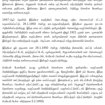
இல்லாமல் இல்லை; அதுதான் பெரியார் என்ற புரட்சியாளர் ஏற்படுத்திச் சென்ற தாக்கம்
என்பதை குறிப்பாக, இன்றைய இளம் தலைமுறையினர், அறிந்து கொள்ள வேண்டிய
வரலாற்று உண்மையாகும்.
1947-ஆம் ஆண்டு இந்தியா சுதந்திரம் அடைகிறது; புதிய அரசமைப்புச் சட்டம்
உருவாக்கப்பட்டு, 26.1.1950 அன்று நாடாளுமன்றத்தால், இந்தியா குடியரசு நாடாக
அறிவிக்கப்படுகிறது. இந்த கால கட்டத்தில், தமிழகத்தில் அனைத்து வகுப்பினர்க்கும், இட
ஒதுக்கீடு அளித்திடும் வகுப்புவாரி உரிமை (கம்யூனல் ஜிஓ) 1921 முதல் நடை முறையில்
இருந்ததையும், இந்த வகுப்புரிமை தான், தமிழகத்தைச் சமூக நீதியின் தலைநகராக
இன்றும் பிற மாநிலத்தவர் கருதிட அடிப்படை என்பதையும் சற்று நினைவில் கொள்க.
இந்தியா ஓர் குடியரசு என 26.1.1950 அன்று அறிவித்த நிலையில், நாட்டு மக்கள்,
பிற்படுத்தப்பட்டோர், தாழ்த்தப்பட்டோர், பழங்குடியினர், சிறுபான்மையினர் என அனைவரும்
அவ்வாறே புரிந்து கொண்ட நிலை யில், பெரியார் அவர்கள் கூறிய கருத்து மிக வியப்பாகவும்,
அதிர்ச்சி கலந்த உண்மையாகவும் இன்றும் கருதப்படுகிறது.
பெரியார் பேசுகிறார்: நமது முக்கியக் கொள்கை களில் ஒன்றாகிய வகுப்புவாரி
பிரதிநிதித்துவ ஒழிப்பு வேலை துவக்கமாகிவிட்டது. தோழர்களே, இனி நம் வேலை, இந்த
வகுப்புவாரி பிரதிநிதித்துவத்திலும் அதிக கவனம் செலுத்துவதுதான். இது நம் மக்களுக்கு
உணர்ச்சி ஊட்டுவதற்கும் ஓர் நல்ல வாய்ப்பாகும். இதையொட்டி நாம் விடாப்போர் நிகழ்த்த
வேண்டிய அவசியம் ஏற்பட்டுவிட்டது. எது எதெற்கென்று நாம் அழுவது? தொல்லைமேல்
தொல்லை வருகிறது. வகுப்புவாரி பிரதிநிதித்துவம் மறுக்கப்பட்டுவிட்டால் இன்றைய சூழ்
நிலையில் நம் வாழ்வு, நம் பின் சந்ததியார் வாழ்வு எல்லாம் பாழாகிப் போய்விடும். மறுபடி நம்
சந்ததியார் பழையபடி காட்டுமிராண்டிகளாக வேண்டிய நிர்ப்பந்தம் ஏற்பட்டுவிடும். (கரூரில்
பெரியார் பேச்சு விடுதலை 5.2.1950)