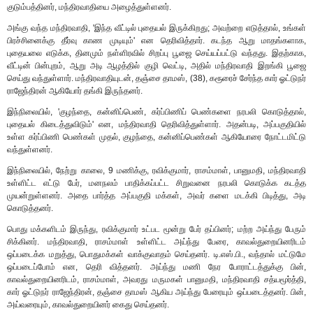
குடும்பத்தினர், மந்திரவாதியை அழைத்துள்ளனர்.
அங்கு வந்த மந்திரவாதி, 'இந்த வீட்டில் புதையல் இருக்கிறது; அவற்றை எடுத்தால், உங்கள்
பிரச்சினைக்கு தீர்வு காண முடியும்' என தெரிவித்தார். கடந்த ஆறு மாதங்களாக,
புதையலை எடுக்க, தினமும் நள்ளிரவில் சிறப்பு பூஜை செய்யப்பட்டு வந்தது. இதற்காக,
வீட்டின் பின்புறம், ஆறு அடி ஆழத்தில் குழி வெட்டி, அதில் மந்திரவாதி இறங்கி பூஜை
செய்து வந்துள்ளார். மந்திரவாதியுடன், தஞ்சை தாமஸ், (38), கரூரைச் சேர்ந்த கார் ஓட்டுநர்
ராஜேந்திரன் ஆகியோர் தங்கி இருந்தனர்.
இந்நிலையில், 'குழந்தை, கன்னிப்பெண், கர்ப்பிணிப் பெண்களை நரபலி கொடுத்தால்,
புதையல் கிடைத்துவிடும்' என, மந்திரவாதி தெரிவித்துள்ளார். அதன்படி, அப்பகுதியில்
உள்ள கர்ப்பிணி பெண்கள் முதல், குழந்தை, கன்னிப்பெண்கள் ஆகியோரை நோட்டமிட்டு
வந்துள்ளனர்.
இந்நிலையில், நேற்று காலை, 9 மணிக்கு, ரவிக்குமார், ராசம்மாள், பானுமதி, மந்திரவாதி
உள்ளிட்ட எட்டு பேர், மனநலம் பாதிக்கப்பட்ட சிறுவனை நரபலி கொடுக்க கடத்த
முயன்றுள்ளனர். அதை பார்த்த அப்பகுதி மக்கள், அவர் களை மடக்கி பிடித்து, அடி
கொடுத்தனர்.
பொது மக்களிடம் இருந்து, ரவிக்குமார் உட்பட மூன்று பேர் தப்பினர்; மற்ற அய்ந்து பேரும்
சிக்கினர். மந்திரவாதி, ராசம்மாள் உள்ளிட்ட அய்ந்து பேரை, காவல்துறையினரிடம்
ஒப்படைக்க மறுத்து, பொதுமக்கள் வாக்குவாதம் செய்தனர். டி.எஸ்.பி., வந்தால் மட்டுமே
ஒப்படைப்போம் என, தெரி வித்தனர். அய்ந்து மணி நேர போராட்டத்துக்கு பின்,
காவல்துறையினரிடம், ராசம்மாள், அவரது மருமகள் பானுமதி, மந்திரவாதி சத்யமூர்த்தி,
கார் ஓட்டுநர் ராஜேந்திரன், தஞ்சை தாமஸ் ஆகிய அய்ந்து பேரையும் ஒப்படைத்தனர். பின்,
அய்வரையும், காவல்துறையினர் கைது செய்தனர்.