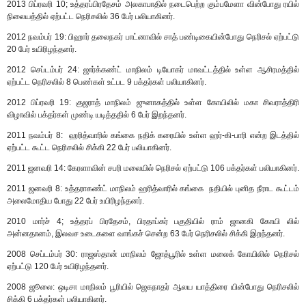
2013 பிப்ரவரி 10; உத்தரப்பிரதேசம் அலகாபாதில் நடைபெற்ற கும்பமேளா வின்போது ரயில்
நிலையத்தில் ஏற்பட்ட நெரிசலில் 36 பேர் பலியாகினர்.
2012 நவம்பர் 19: பிஹார் தலைநகர் பாட்னாவில் சாத் பண்டிகையின்போது நெரிசல் ஏற்பட்டு
20 பேர் உயிரிழந்தனர்.
2012 செப்டம்பர் 24: ஜார்க்கண்ட் மாநிலம் டியோகர் மாவட்டத்தில் உள்ள ஆசிரமத்தில்
ஏற்பட்ட நெரிசலில் 8 பெண்கள் உட்பட 9 பக்தர்கள் பலியாகினர்.
2012 பிப்ரவரி 19: குஜராத் மாநிலம் ஜுனாகத்தில் உள்ள கோயிலில் மகா சிவராத்திரி
விழாவில் பக்தர்கள் முண்டி யடித்ததில் 6 பேர் இறந்தனர்.
2011 நவம்பர் 8: ஹரித்வாரில் கங்கை நதிக் கரையில் உள்ள ஹர்-கி-பாரி என்ற இடத்தில்
ஏற்பட்ட கூட்ட நெரிசலில் சிக்கி 22 பேர் பலியாகினர்.
2011 ஜனவரி 14: கேரளாவின் சபரி மலையில் நெரிசல் ஏற்பட்டு 106 பக்தர்கள் பலியாகினர்.
2011 ஜனவரி 8: உத்தராகண்ட் மாநிலம் ஹரித்வாரில் கங்கை நதியில் புனித நீராட கூட்டம்
அலைமோதிய போது 22 பேர் உயிரிழந்தனர்.
2010 மார்ச் 4; உத்தரப் பிரதேசம், பிரதாப்கர் பகுதியில் ராம் ஜானகி கோயி லில்
அன்னதானம், இலவச உடைகளை வாங்கச் சென்ற 63 பேர் நெரிசலில் சிக்கி இறந்தனர்.
2008 செப்டம்பர் 30: ராஜஸ்தான் மாநிலம் ஜோத்பூரில் உள்ள மலைக் கோயிலில் நெரிசல்
ஏற்பட்டு 120 பேர் உயிரிழந்தனர்.
2008 ஜூலை: ஒடிசா மாநிலம் பூரியில் ஜெகநாதர் ஆலய யாத்திரை யின்போது நெரிசலில்
சிக்கி 6 பக்தர்கள் பலியாகினர்.