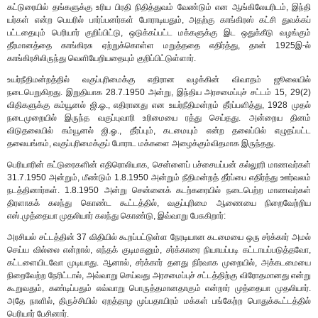
கட்டுரையில் தங்களுக்கு உரிய பிரதி நிதித்துவம் வேண்டும் என ஆங்கிலேயரிடம், இந்தி
யர்கள் என்ற பெயரில் பார்ப்பனர்கள் போராடியதும், அதற்கு காங்கிரஸ் கட்சி துவக்கப்
பட்டதையும் பெரியார் குறிப்பிட்டு, ஒடுக்கப்பட்ட மக்களுக்கு இட ஒதுக்கீடு வழங்கும்
தீர்மானத்தை காங்கிரசு ஏற்றுக்கொள்ள மறுத்ததை எதிர்த்து, தான் 1925இ-ல்
காங்கிரசிலிருந்து வெளியேறியதையும் குறிப்பிட்டுள்ளார்.
உயர்நீதிமன்றத்தில் வகுப்புரிமைக்கு எதிரான வழக்கின் விவாதம் ஜூலையில்
நடைபெறுகிறது. இறுதியாக 28.7.1950 அன்று, இந்திய அரசமைப்புச் சட்டம் 15, 29(2)
விதிகளுக்கு கம்யூனல் ஜி.ஓ., எதிரானது என உயர்நீதிமன்றம் தீர்ப்பளித்து, 1928 முதல்
நடைமுறையில் இருந்த வகுப்புவாரி உரிமையை ரத்து செய்தது. அன்றைய தினம்
விடுதலையில் கம்யூனல் ஜி.ஓ., தீர்ப்பும், கடமையும் என்ற தலைப்பில் எழுதப்பட்ட
தலையங்கம், வகுப்புரிமைக்குப் போராட மக்களை அழைக்கும்விதமாக இருந்தது.
பெரியாரின் கட்டுரைகளின் எதிரொலியாக, சென்னைப் பச்சையப்பன் கல்லூரி மாணவர்கள்
31.7.1950 அன்றும், மீண்டும் 1.8.1950 அன்றும் நீதிமன்றத் தீர்ப்பை எதிர்த்து ஊர்வலம்
நடத்தினார்கள். 1.8.1950 அன்று சென்னைக் கடற்கரையில் நடைபெற்ற மாணவர்கள்
திரளாகக் கலந்து கொண்ட கூட்டத்தில், வகுப்புரிமை ஆணையை நிறைவேற்றிய
எஸ்.முத்தையா முதலியார் கலந்து கொண்டு, இவ்வாறு பேசுகிறார்:
அரசியல் சட்டத்தின் 37 விதியில் கூறப்பட்டுள்ள நேரடியான கடமையை ஒரு சர்க்கார் அமல்
செய்ய வில்லை என்றால், எந்தக் குடிமகனும், சர்க்காரை நியாயப்படி கட்டாயப்படுத்தவோ,
கட்டளையிடவோ முடியாது. ஆனால், சர்க்கார் தனது நிர்வாக முறையில், அக்கடமையை
நிறைவேற்ற நேரிட்டால், அவ்வாறு செய்வது அரசமைப்புச் சட்டத்திற்கு விரோதமானது என்று
கூறுவதும், கண்டிப்பதும் எவ்வாறு பொருத்தமானதாகும் என்றார் முத்தையா முதலியார்.
அதே நாளில், திருச்சியில் ஏறத்தாழ முப்பதாயிரம் மக்கள் பங்கேற்ற பொதுக்கூட்டத்தில்
பெரியார் பேசினார்.