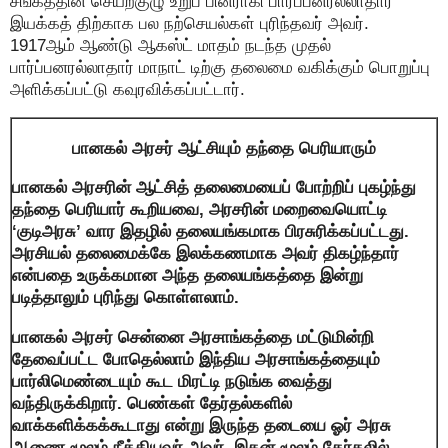
சங்கத்தின் செயற்குழு உறுப் பினராகி பார்ப்பனரல்லாதார்
இயக்கத் திற்காக பல நற்செயல்கள் புரிந்தவர் அவர்.
1917ஆம் ஆண்டு ஆகஸ்ட் மாதம் நடந்த முதல்
பார்ப்பனரல்லாதார் மாநாட் டிற்கு தலைமை வகிக்கும் பொறுப்பு
அளிக்கப்பட்டு கவுரவிக்கப்பட்டார்.
பானகல் அரசர் ஆட்சியும் தந்தை பெரியாரும்
பானகல் அரசரின் ஆட்சித் தலைமையைப் போற்றிப் புகழ்ந்து
தந்தை பெரியார் கூறியவை, அரசரின் மறைவையொட்டி
‘குடிஅரசு
’
வார இதழில் தலையங்கமாக பிரசுரிக்கப்பட்டது.
அரசியல் தலைமைக்கே இலக்கணமாக அவர் திகழ்ந்தார்
என்பதை உருக்கமான அந்த தலையங்கத்தை இன்று
படித்தாலும் புரிந்து கொள்ளலாம்.
பானகல் அரசர் சென்னை அரசாங்கத்தை மட்டுமின்றி
தேவைப்பட்ட போதெல்லாம் இந்திய அரசாங்கத்தையும்
பார்லிமெண்டையும் கூட மிரட்டி நடுங்க வைத்து
வந்திருக்கிறார். பெண்கள் தேர்தல்களில்
வாக்களிக்கக்கூடாது என்று இருந்த தடையை ஓர் அரசு
ஆணை மூலம் நீக்கியவர் அவர். இதன் மூலம் தேர்தலில்