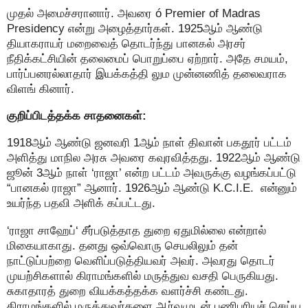
முதல் அமைச்சரானார். அவரை ó Premier of Madras
Presidency என்று அழைத்தார்கள். 1925ஆம் ஆண்டு
தியாகராயர் மறைவைத் தொடர்ந்து பானகல் அரசர்
நீதிக்கட்சியின் தலைமைப் பொறுப்பை ஏற்றார். அதே சமயம்,
பார்ப்பனரல்லாதார் இயக்கத்தி லும முன்னணித் தலைவராக
விளங் கினார்.
குறிப்பிடத்தக்க சாதனைகள்:
1918ஆம் ஆண்டு ஜனவரி 1ஆம் நாள் திவான் பகதூர் பட்டம்
அளித்து மாநில அரசு அவரை கவுரவித்தது. 1922ஆம் ஆண்டு
ஜூன் 3ஆம் நாள் ‘ராஜா’ என்ற பட்டம் அவருக்கு வழங்கப்பட்டு
“பானகல் ராஜா” ஆனார். 1926ஆம் ஆண்டு K.C.I.E. என்னும்
உயர்ந்த பதவி அளிக் கப்பட்டது.
‘ராஜா சாஹேப்‘ சீர்படுத்தாத துறை ஏதுமில்லை என்றால்
மிகையாகாது. தனது ஒவ்வொரு செயலிலும் தன்
நாட்டுப்பற்றை வெளிப்படுத்தியவர் அவர். அவரது தொடர்
முயற்சிகளால் கிராமங்களில் மருத்துவ வசதி பெருகியது.
சுகாதாரத் துறை வியக்கத்தக்க வளர்ச்சி கண்டது.
கிராமங்களில் மருத்துவர்களை ஆர்வமுடன் பணிபுரியச் செய்ய