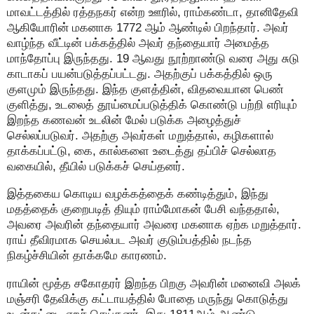
மாவட்டத்தில் ரத்தநகர் என்ற ஊரில், ராம்கண்டா, தானிதேவி
ஆகியோரின் மகனாக 1772 ஆம் ஆண்டில் பிறந்தார். அவர்
வாழ்ந்த வீட்டின் பக்கத்தில் அவர் தந்தையார் அமைத்த
மாந்தோப்பு இருந்தது. 19 ஆவது நூற்றாண்டு வரை அது சுடு
காடாகப் பயன்படுத்தப்பட்டது. அதற்குப் பக்கத்தில் ஒரு
குளமும் இருந்தது. இந்த குளத்தின், விதவையான பெண்
குளித்து, உடலைத் தூய்மைப்படுத்திக் கொண்டு பற்றி எரியும்
இறந்த கணவன் உடலின் மேல் படுக்க அழைத்துச்
செல்லப்படுவர். அதற்கு அவர்கள் மறுத்தால், கழிகளால்
தாக்கப்பட்டு, கை, கால்களை உடைத்து தப்பிச் செல்லாத
வகையில், தீயில் படுக்கச் செய்தனர்.
இத்தகைய கொடிய வழக்கத்தைக் கண்டித்தும், இந்து
மதத்தைக் குறைபடித் தியும் ராம்மோகன் பேசி வந்ததால்,
அவரை அவரின் தந்தையார் அவரை மகனாக ஏற்க மறுத்தார்.
ராய் தீவிரமாக செயல்பட அவர் குடும்பத்தில் நடந்த
நிகழ்ச்சியின் தாக்கமே காரணம்.
ராயின் மூத்த சகோதரர் இறந்த பிறகு அவரின் மனைவி அலக்
மஞ்சரி தேவிக்கு கட்டாயத்தில் போதை மருந்து கொடுத்து
உடன்கட்டை ஏறச் செய்தனர். இது 1811ஆம் ஆண்டு