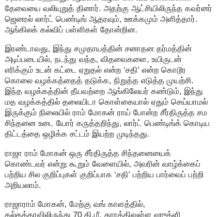
தேவையை வலியுறுத் தினார். அதற்கு ஆட்சியிலிருந்த கவர்னர்
ஜெனரல் லார்ட் பெண்டிங் ஆதரவும், ஊக்கமும் அளித்தார்.
ஆங்கிலக் கல்விப் பள்ளிகள் தோன்றின.
இரண்டாவது, இந்து சமுதாயத்தின் சனாதன தர்மத்தின்
அடிப்படையில், நடந்து வந்த, விதவைகளை, உயிருடன்
எரிக்கும் உடன் கட்டை ஏறுதல் என்ற ‘சதி’ என்ற கொடூர
கொலை வழக்கத்தைத் தடுக்க, நிறுத்த எடுத்த முயற்சி.
இந்த வழக்கத்தின் தீயவற்றை ஆங்கிலேயர் கண்டும், இந்து
மத வழக்கத்தில் தலையிடா கொள்கையால் ஏதும் செய்யாமல்
இருக்கும் நிலையில் ராம் மோகன் ராய் போன்ற சீர்திருத்த சம
சிந்தனை உடை யோர் கருத்தறிந்து, லார்ட் பெண்டிங்க் கொடிய
திட்டத்தை ஒழிக்க சட்டம் இயற்ற முடிந்தது.
ராஜா ராம் மோகன் ஒரு சீர்திருத்த சிந்தனையைக்
கொண்டவர் என்று கூறும் வேளையில், அவரின் வாழ்க்கைப்
பற்றிய சில குறிப்புகள் குறிப்பாக ‘சதி’ பற்றிய பார்வைப் பற்றி
அறியலாம்.
ராஜாராம் மோகன், மேற்கு வங் காளத்தில்,
கல்கத்தாவிலிருந்து 70 கி.மீ. தூரத்திலுள்ள ஹுக்ளி