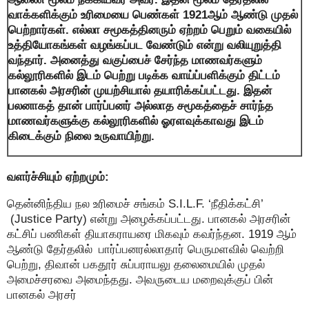
வாக்களிக்கும் உரிமையை பெண்கள் 1921ஆம் ஆண்டு முதல்
பெற்றார்கள். எல்லா சமூகத்தினரும் ஏற்றம் பெறும் வகையில்
உத்தியோகங்கள் வழங்கப்பட வேண்டும் என்று வலியுறுத்தி
வந்தார். அனைத்து வகுப்பைச் சேர்ந்த மாணவர்களும்
கல்லூரிகளில் இடம் பெற்று படிக்க வாய்ப்பளிக்கும் திட்டம்
பானகல் அரசரின் முயற்சியால் தயாரிக்கப்பட்டது. இதன்
பலனாகத் தான் பார்ப்பனர் அல்லாத சமூகத்தைச் சார்ந்த
மாணவர்களுக்கு கல்லூரிகளில் ஓரளவுக்காவது இடம்
கிடைக்கும் நிலை உருவாயிற்று.
வளர்ச்சியும் ஏற்றமும்:
தென்னிந்திய நல உரிமைச் சங்கம் S.I.L.F. ‘நீதிக்கட்சி’
(Justice Party) என்று அழைக்கப்பட்டது. பானகல் அரசரின்
கட்சிப் பணிகள் தியாகராயரை மிகவும் கவர்ந்தன. 1919 ஆம்
ஆண்டு தேர்தலில் பார்ப்பனரல்லாதார் பெருமளவில் வெற்றி
பெற்று, திவான் பகதூர் சுப்பராயலு தலைமையில் முதல்
அமைச்சரவை அமைந்தது. அவருடைய மறைவுக்குப் பின்
பானகல் அரசர்