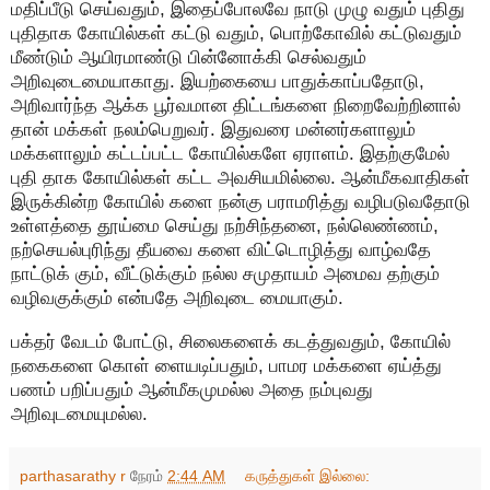
மதிப்பீடு செய்வதும், இதைப்போலவே நாடு முழு வதும் புதிது
புதிதாக கோயில்கள் கட்டு வதும், பொற்கோவில் கட்டுவதும்
மீண்டும் ஆயிரமாண்டு பின்னோக்கி செல்வதும்
அறிவுடைமையாகாது. இயற்கையை பாதுக்காப்பதோடு,
அறிவார்ந்த ஆக்க பூர்வமான திட்டங்களை நிறைவேற்றினால்
தான் மக்கள் நலம்பெறுவர். இதுவரை மன்னர்களாலும்
மக்களாலும் கட்டப்பட்ட கோயில்களே ஏராளம். இதற்குமேல்
புதி தாக கோயில்கள் கட்ட அவசியமில்லை. ஆன்மீகவாதிகள்
இருக்கின்ற கோயில் களை நன்கு பராமரித்து வழிபடுவதோடு
உள்ளத்தை தூய்மை செய்து நற்சிந்தனை, நல்லெண்ணம்,
நற்செயல்புரிந்து தீயவை களை விட்டொழித்து வாழ்வதே
நாட்டுக் கும், வீட்டுக்கும் நல்ல சமுதாயம் அமைவ தற்கும்
வழிவகுக்கும் என்பதே அறிவுடை மையாகும்.
பக்தர் வேடம் போட்டு, சிலைகளைக் கடத்துவதும், கோயில்
நகைகளை கொள் ளையடிப்பதும், பாமர மக்களை ஏய்த்து
பணம் பறிப்பதும் ஆன்மீகமுமல்ல அதை நம்புவது
அறிவுடமையுமல்ல.
parthasarathy r
நேரம்
2:44 AM
கருத்துகள் இல்லை: