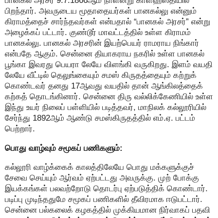
பானகல் அரசர் 9.7.1866ஆம் நாளன்று காளஹஸ்தியில்
பிறந்தார். அவருடைய மூதாதையர்கள் பானகல்லு என்னும்
கிராமத்தைச் சார்ந்தவர்கள் என்பதால் “பானகல் அரசர்” என்று
அழைக்கப் பட்டார். குண்டூர் மாவட்டத்தில் உள்ள கிராமம்
பானகல்லு. பானகல் அரசரின் இயற்பெயர் ராமராய நிங்கார்
என்பதே ஆகும். சென்னை தியாகராய நகரில் உள்ள பானகல்
பூங்கா இவரது பெயரா லேயே விளங்கி வருகிறது. இளம் வயதி
லேயே வீட்டில் தெலுங்கையும் சமஸ் கிருதத்தையும் கற்றுக்
கொண்டவர் தனது 17ஆவது வயதில் தான் ஆங்கிலத்தைக்
கற்கத் தொடங்கினார். சென்னை திரு வல்லிக்கேணியில் உள்ள
இந்து உயர் நிலைப் பள்ளியில் படித்தவர், மாநிலக் கல்லூரியில்
சேர்ந்து 1892ஆம் ஆண்டு சமஸ்கிருதத்தில் எம்.ஏ. பட்டம்
பெற்றார்.
பொது வாழ்வும் சமூகப் பணிகளும்:
கல்லூரி வாழ்க்கைக் காலத்திலேயே பொது மக்களுக்குச்
சேவை செய்யும் ஆர்வம் ஏற்பட்டது அவருக்கு. முற் போக்கு
இயக்கங்கள் பலவற்றோடு தொடர்பு ஏற்படுத்திக் கொண்டார்.
படிப்பு முடிந்ததுமே சமூகப் பணிகளில் தீவிரமாக ஈடுபட்டார்.
சென்னை பல்கலைக் கழகத்தில் முக்கியமான நிர்வாகப் பதவி