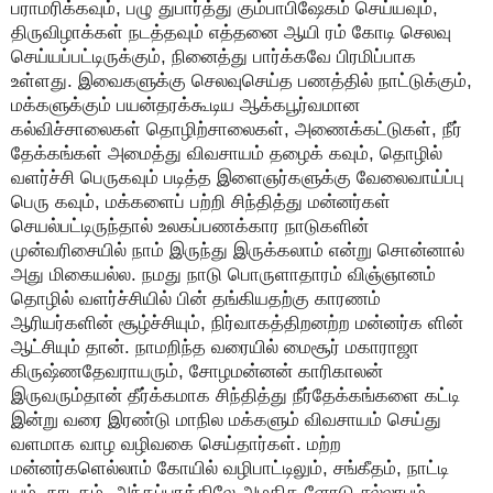
பராமரிக்கவும், பழு துபார்த்து கும்பாபிஷேகம் செய்யவும்,
திருவிழாக்கள் நடத்தவும் எத்தனை ஆயி ரம் கோடி செலவு
செய்யப்பட்டிருக்கும், நினைத்து பார்க்கவே பிரமிப்பாக
உள்ளது. இவைகளுக்கு செலவுசெய்த பணத்தில் நாட்டுக்கும்,
மக்களுக்கும் பயன்தரக்கூடிய ஆக்கபூர்வமான
கல்விச்சாலைகள் தொழிற்சாலைகள், அணைக்கட்டுகள், நீர்
தேக்கங்கள் அமைத்து விவசாயம் தழைக் கவும், தொழில்
வளர்ச்சி பெருகவும் படித்த இளைஞர்களுக்கு வேலைவாய்ப்பு
பெரு கவும், மக்களைப் பற்றி சிந்தித்து மன்னர்கள்
செயல்பட்டிருந்தால் உலகப்பணக்கார நாடுகளின்
முன்வரிசையில் நாம் இருந்து இருக்கலாம் என்று சொன்னால்
அது மிகையல்ல. நமது நாடு பொருளாதாரம் விஞ்ஞானம்
தொழில் வளர்ச்சியில் பின் தங்கியதற்கு காரணம்
ஆரியர்களின் சூழ்ச்சியும், நிர்வாகத்திறனற்ற மன்னர்க ளின்
ஆட்சியும் தான். நாமறிந்த வரையில் மைசூர் மகாராஜா
கிருஷ்ணதேவராயரும், சோழமன்னன் காரிகாலன்
இருவரும்தான் தீர்க்கமாக சிந்தித்து நீர்தேக்கங்களை கட்டி
இன்று வரை இரண்டு மாநில மக்களும் விவசாயம் செய்து
வளமாக வாழ வழிவகை செய்தார்கள். மற்ற
மன்னர்களெல்லாம் கோயில் வழிபாட்டிலும், சங்கீதம், நாட்டி
யம், நாடகம், அந்தப்புரத்திலே அழகிக ளோடு சல்லாபம்