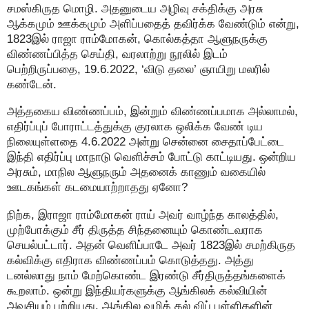
சமஸ்கிருத மொழி. அதனுடைய அழிவு சக்திக்கு அரசு
ஆக்கமும் ஊக்கமும் அளிப்பதைத் தவிர்க்க வேண்டும் என்று,
1823இல் ராஜா ராம்மோகன், கொல்கத்தா ஆளுநருக்கு
விண்ணப்பித்த செய்தி, வரலாற்று நூலில் இடம்
பெற்றிருப்பதை, 19.6.2022, ‘விடு தலை’ ஞாயிறு மலரில்
கண்டேன்.
அத்தகைய விண்ணப்பம், இன்றும் விண்ணப்பமாக அல்லாமல்,
எதிர்ப்புப் போராட்டத்துக்கு குரலாக ஒலிக்க வேண் டிய
நிலையுள்ளதை 4.6.2022 அன்று சென்னை சைதாப்பேட்டை
இந்தி எதிர்ப்பு மாநாடு வெளிச்சம் போட்டு காட்டியது. ஒன்றிய
அரசும், மாநில ஆளுநரும் அதனைக் காணும் வகையில்
ஊடகங்கள் கடமையாற்றாதது ஏனோ?
நிற்க, இராஜா ராம்மோகன் ராய் அவர் வாழ்ந்த காலத்தில்,
முற்போக்கும் சீர் திருத்த சிந்தனையும் கொண்டவராக
செயல்பட்டார். அதன் வெளிப்பாடே அவர் 1823இல் சமற்கிருத
கல்விக்கு எதிராக விண்ணப்பம் கொடுத்தது. அத்து
டனல்லாது நாம் மேற்கொண்ட இரண்டு சீர்திருத்தங்களைக்
கூறலாம். ஒன்று இந்தியர்களுக்கு ஆங்கிலக் கல்வியின்
அவசியம் பற்றியது. ஆங்கில வழிக் கல் விப் பள்ளிகளின்