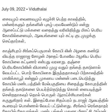
July 09, 2022
• Viduthalai
சைவமும் வைணவமும் எழுச்சி பெற்ற காலத்தில்,
மன்னர்களும் தங்களின் புகழ் பரவவேண்டும் என்று
ஆசைப்பட்டு மக்களை வதைத்து வரிவிதித்து மிகப் பெரிய
கோவில்களையும், ஆலயங்களை யும் கட்டி குடமுழுக்கு
செய்தார்கள்,
காஞ்சிபுரம் சிங்கப்பெருமாள் கோயி லின் அழகை கண்டு
வியந்த ராஜராஜ சோழன் அதைப் போலவே அழகிய பெரிய
கோயிலை கட்டினார் என்பது வரலாறு. தஞ்சை
பெரியகோயிலின் விமானம் முழு வதும் தங்கத் தகடுளால்
வேயப்பட்ட பொற் கோயிலாக இருந்ததாகவும் பிற்காலத்தில்
மாலிக்காபூர் என்னும் முகலாய மன்னன் படையெடுத்து
கோயில் மண்டபத்தின் மேல்பகுதியை சிதைத்து கோபுரத்தின்
தங்கத் தகடுகளை பெயர்த்தெடுத்து கொள் ளையடித்துச்
சென்றதாகவும் தொல் பொருள் ஆராய்ச்சியாளர்கள்
கருதுகிறார் கள். இதைப்போல சிதம்பரம் நடராஜர் ஆலயத்தில்
கூரையும் பொன்னால் வேயப் பட்டுள்ளது. சீரங்கம் ரெங்கநாதர்
கோயில் கோபுரங்கள், மண்டபங்கள் மதுரை மீனாட்சி அம்மன்