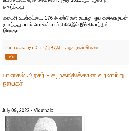
நிகழ்ந்தது.
கடைசி உடன்கட்டை, 176 ஆண்டுகள் கடந்து ரூப் கன்வாருடன்
முடிந்தது. ராம் மோகன் ராய் 1833இல் இங்கிலாந்தில்
இறந்தார்.
parthasarathy r
நேரம்
2:39 AM
கருத்துகள் இல்லை:
பகிர்
பானகல் அரசர் - சமூகநீதிக்கான வரலாற்று
நாயகர்
July 09, 2022
• Viduthalai