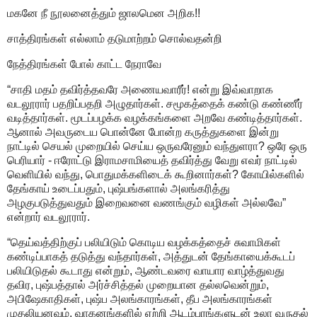
மகனே நீ நூலனைத்தும் ஜாலமென அறிக!!
சாத்திரங்கள் எல்லாம் தடுமாற்றம் சொல்வதன்றி
நேத்திரங்கள் போல் காட்ட நேராவே
“சாதி மதம் தவிர்த்தவரே அணையவாரீர்! என்று இவ்வாறாக
வடலூரார் பதறிப்பதறி அழுதார்கள். சமூகத்தைக் கண்டு கண்ணீர்
வடித்தார்கள். மூடப்பழக்க வழக்கங்களை அறவே கண்டித்தார்கள்.
ஆனால் அவருடைய பொன்னே போன்ற கருத்துகளை இன்று
நாட்டில் செயல் முறையில் செய்ய ஒருவரேனும் வந்துளரா? ஒரே ஒரு
பெரியார் - ஈரோட்டு இராமசாமியைத் தவிர்த்து வேறு எவர் நாட்டில்
வெளியில் வந்து, பொதுமக்களிடைக் கூறினார்கள்? கோயில்களில்
தேங்காய் உடைப்பதும், புஷ்பங்களால் அலங்கரித்து
அழகுபடுத்துவதும் இறைவனை வணங்கும் வழிகள் அல்லவே”
என்றார் வடலூரார்.
“தெய்வத்திற்குப் பலியிடும் கொடிய வழக்கத்தைச் சுவாமிகள்
கண்டிப்பாகத் தடுத்து வந்தார்கள், அத்துடன் தேங்காயைக்கூடப்
பலியிடுதல் கூடாது என்றும், ஆண்டவரை வாயார வாழ்த்துவது
தவிர, புஷ்பத்தால் அர்ச்சித்தல் முறையான தல்லவென்றும்,
அபிஷேகாதிகள், புஷ்ப அலங்காரங்கள், தீப அலங்காரங்கள்
முதலியனவும், வாகனங்களில் ஏற்றி ஆடம்பரங்களுடன் உலா வருதல்