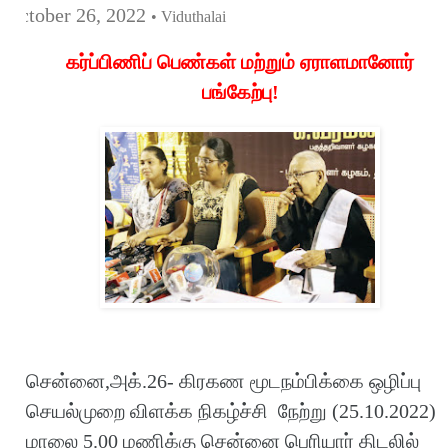
October 26, 2022
• Viduthalai
கர்ப்பிணிப் பெண்கள் மற்றும் ஏராளமானோர்
பங்கேற்பு!
சென்னை,அக்.26- கிரகண மூடநம்பிக்கை ஒழிப்பு
செயல்முறை விளக்க நிகழ்ச்சி நேற்று (25.10.2022)
மாலை 5.00 மணிக்கு சென்னை பெரியார் திடலில்