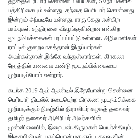
தந்தைபெரியார் சொன்ன 3 பேய்கள், 5 நோய்களில்
பத்திரிகையும் உள்ளது. தந்தை பெரியார் சொன்னது
இன்றும் அப்படியே உள்ளது. ராகு கேது என்கிற
பாம்புகள் சந்திரனை விழுங்குகின்றன என்கிற
மூடநம்பிக்கைகள் பரப்பப்பட்டு உள்ளன. அறிவாளிகள்
நாட்டில் குறைவாகத்தான் இருப்பார்கள்.
அவர்கள்தான் இங்கே வந்துள்ளார்கள். கிரகண
நேரத்தில் உணவை உண்டு மூடநம்பிக்கையை
முறியடிப்போம் என்றார்.
கடந்த 2019 ஆம் ஆண்டில் இதேபோன்று சென்னை
பெரியார் திடலில் நடைபெற்ற கிரகண மூடநம்பிக்கை
முறியடிக்கும் நிகழ்வில் திராவிடர் கழகத் தலைவர்
தமிழர் தலைவர் ஆசிரியர் அவர்களின்
முன்னிலையில், இறையன்-திருமகள் பெயர்த்தியும்,
இசையின்பன், பசும்பொன் மகளும், பகலவனின்