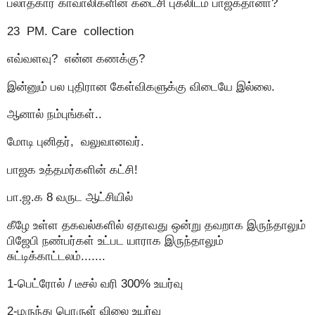
பலாத்கார காவாலிகளின் கடைசி புகலிடம் பாஜகதானா?
23 PM. Care collection
எவ்வளவு? என்ன கணக்கு?
இன்னும் பல புதிரான கேள்விகளுக்கு விடையே இல்லை.
ஆனால் நம்புங்கள்..
மோடி புனிதர், வலுவானவர்.
பாஜக உத்தமர்களின் கட்சி!
பா.ஜ.க 8 வருட ஆட்சியில்
கீழே உள்ள தகவல்களில் ஏதாவது ஒன்று தவறாக இருந்தாலும்
பிஜேபி நண்பர்கள் உட்பட யாராக இருந்தாலும்
சுட்டிக்காட்டலம்.......
1-பெட்ரோல் / டீசல் வரி 300% உயர்வு
2-மருந்து பொருள் விலை உயர்வு