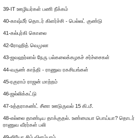
39-IT ஊழியர்கள் பணி நீக்கம்
40-காஷ்மீர் தொடர் கிளர்ச்சி - பெல்லட் குண்டு
41-கல்புர்கி கொலை
42-ரோஹித் வெமுலா
43-ஜவஹர்லால் நேரு பல்கலைக்கழகச் சர்ச்சைகள்
44-வருண் காந்தி - ராணுவ ரகசியங்கள்
45-ரகுராம் ராஜன் மாற்றம்
46-ஜல்லிக்கட்டு
47-உத்தராகண்ட் சீனா ஊடுருவல் 15 கி.மீ.
48-எல்லை தாண்டிய தாக்குதல். உண்மையா பொய்யா? தொடர்
ராணுவ வீரர்கள் பலி
49-ஜியோ சிம் விளம்பரம்