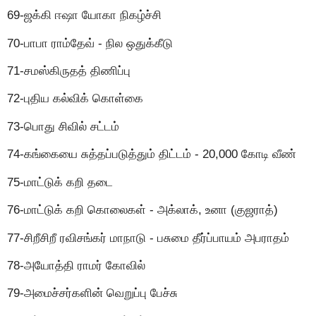
69-ஜக்கி ஈஷா யோகா நிகழ்ச்சி
70-பாபா ராம்தேவ் - நில ஒதுக்கீடு
71-சமஸ்கிருதத் திணிப்பு
72-புதிய கல்விக் கொள்கை
73-பொது சிவில் சட்டம்
74-கங்கையை சுத்தப்படுத்தும் திட்டம் - 20,000 கோடி வீண்
75-மாட்டுக் கறி தடை
76-மாட்டுக் கறி கொலைகள் - அக்லாக், உனா (குஜராத்)
77-சிறீசிறீ ரவிசங்கர் மாநாடு - பசுமை தீர்ப்பாயம் அபராதம்
78-அயோத்தி ராமர் கோவில்
79-அமைச்சர்களின் வெறுப்பு பேச்சு