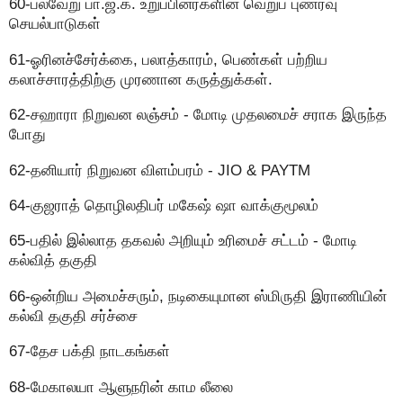
60-பல்வேறு பா.ஜ.க. உறுப்பினர்களின் வெறுப் புணர்வு
செயல்பாடுகள்
61-ஓரினச்சேர்க்கை, பலாத்காரம், பெண்கள் பற்றிய
கலாச்சாரத்திற்கு முரணான கருத்துக்கள்.
62-சஹாரா நிறுவன லஞ்சம் - மோடி முதலமைச் சராக இருந்த
போது
62-தனியார் நிறுவன விளம்பரம் - JIO & PAYTM
64-குஜராத் தொழிலதிபர் மகேஷ் ஷா வாக்குமூலம்
65-பதில் இல்லாத தகவல் அறியும் உரிமைச் சட்டம் - மோடி
கல்வித் தகுதி
66-ஒன்றிய அமைச்சரும், நடிகையுமான ஸ்மிருதி இராணியின்
கல்வி தகுதி சர்ச்சை
67-தேச பக்தி நாடகங்கள்
68-மேகாலயா ஆளுநரின் காம லீலை