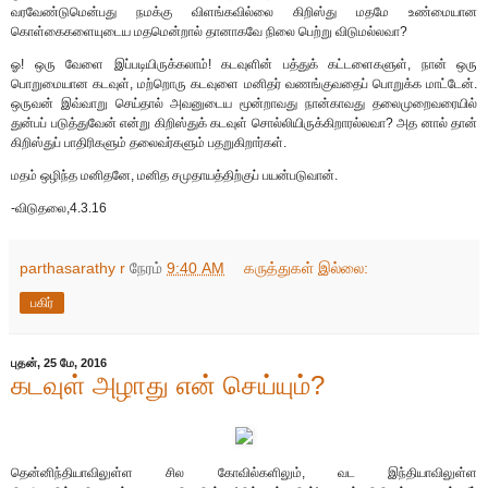
வரவேண்டுமென்பது நமக்கு விளங்கவில்லை கிறிஸ்து மதமே உண்மையான
கொள்கைகளையுடைய மதமென்றால் தானாகவே நிலை பெற்று விடுமல்லவா?
ஓ! ஒரு வேளை இப்படியிருக்கலாம்! கடவுளின் பத்துக் கட்டளைகளுள், நான் ஒரு
பொறுமையான கடவுள், மற்றொரு கடவுளை மனிதர் வணங்குவதைப் பொறுக்க மாட்டேன்.
ஒருவன் இவ்வாறு செய்தால் அவனுடைய மூன்றாவது நான்காவது தலைமுறைவரையில்
துன்பப் படுத்துவேன் என்று கிறிஸ்துக் கடவுள் சொல்லியிருக்கிறாரல்லவா? அத னால் தான்
கிறிஸ்துப் பாதிரிகளும் தலைவர்களும் பதறுகிறார்கள்.
மதம் ஒழிந்த மனிதனே, மனித சமுதாயத்திற்குப் பயன்படுவான்.
-விடுதலை,4.3.16
parthasarathy r
நேரம்
9:40 AM
கருத்துகள் இல்லை:
பகிர்
புதன், 25 மே, 2016
கடவுள் அழாது என் செய்யும்?
தென்னிந்தியாவிலுள்ள சில கோவில்களிலும், வட இந்தியாவிலுள்ள