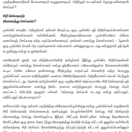
பகுத்தறிவுவாதிகள் பேசுவதையும் எழுதுவதையும் அறிந்தும் கடவுள்கள் அழாது என்னதான்
செய்யும்?
சிறீ ரெங்கநாதர்
விவாகரத்து செய்வாரா?
முஸ்லிம் வைதீக அறிஞர்கள் தங்கள் வேதப்படி ஒரு முஸ்லிம் ஒர் கிறிஸ்தவப்பெண்ணை
மணந்துகொள்ளலாம் என்கின்றனர். சீர்திருத்தவாதிகளான முஸ்லீம்களோ விக்ரக
வணக்கஞ் செய்யாத எந்த மதப்பெண்ணையும் நாங்கள் மணந்து கொள்ளலாம் - ஆனால்
ஒரு முஸ்லிம் பெண் பிற மதஸ்தனைக் கல்யாணம் பண்ணுவது கூடாது என்றுதான் குர்ஆன்
கூறுகிறது என்று கூறுகிறார்கள்.
எனவேதான் ஜாதி, மத வித்தியாசமின்றி தமிழர்கள் (இந்து முஸ்லிம், கிறிஸ்தவர்கள்
எல்லோரும் மணந்து கொள்ளலாம் என்று ஒர்தீர்மானம் மலேயாவிலுள்ள கோலககன்சாரில்
கூடிய அகில மலேயா நான்காவது சீர்திருத்த மாநாட்டில் கொண்டு வந்த பொழுது
முஸ்லீம்கள் பலமாக எதிர்த்ததின் பலனாக பிரேரேபித்தவரால் அத்தீர்மானம் வாபஸ் பெற்றுக்
கொள்ளப்பட்டது. ஆனால் தமிழர்களின் ஒரு பகுதியாரின் தெய்வமாகிய சிறீ ரெங்கநாதர் ஒர்
துலுக்கப்பெண்ணை மணந்து நீண்ட நாளாக வாழ்த்துவரும் பொழுது அவரது அடிச்
சுவட்டைப் பின்பற்றி ஒழுகும் மக்கள் அவ்வாறு செய்யக் கூடாது என்று தடுப்பதும்,
எதிர்ப்பதும் நியாயமாகுமா?
உண்மையில் அது தங்கள் மதத்திற்கு விரோதமாயிருக்கிறது என்று முஸ்லிம்கள் கருதினால்
சிறீ ரெங்கநாதர் செய்கையைத் தண்டித்துப் பெருங்கிளர்ச்சி செய்து சிறீ ரெங்நாதர்
விவாகரத்து செய்து கொள்ளும்படி இந்தப் பிரிட்டிஷ் கோர்ட்டிலோ அல்லது தேவலோகக்
கோர்ட்டிலோ ஒரு தாவா தொடர்ந்து விவாஹரத்து வெற்றி பெற்று விட்டால் துலுக்க நாச்சியார்
விக்ரகத்தை சிறீ ரெங்கம் கோவிலிலிருந்து அப்புறப்படுத்தி விட்டால் துலுக்கப்பெண்ணும்