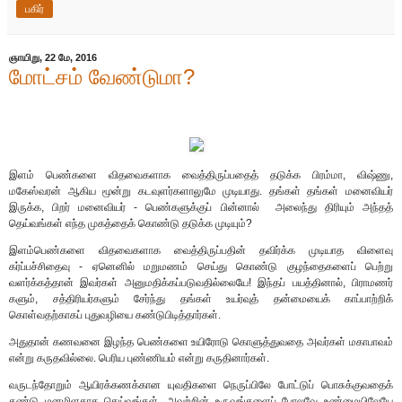
பகிர்
ஞாயிறு, 22 மே, 2016
மோட்சம் வேண்டுமா?
இளம் பெண்களை விதவைகளாக வைத்திருப்பதைத் தடுக்க பிரம்மா, விஷ்ணு,
மகேஸ்வரன் ஆகிய மூன்று கடவுளர்களாலுமே முடியாது. தங்கள் தங்கள் மனைவியர்
இருக்க, பிறர் மனைவியர் - பெண்களுக்குப் பின்னால் அலைந்து திரியும் அந்தத்
தெய்வங்கள் எந்த முகத்தைக் கொண்டு தடுக்க முடியும்?
இளம்பெண்களை விதவைகளாக வைத்திருப்பதின் தவிர்க்க முடியாத விளைவு
கர்ப்பச்சிதைவு - ஏனெனில் மறுமணம் செய்து கொண்டு குழந்தைகளைப் பெற்று
வளர்க்கத்தான் இவர்கள் அனுமதிக்கப்படுவதில்லையே! இந்தப் பயத்தினால், பிராமணர்
களும், சத்திரியர்களும் சேர்ந்து தங்கள் உயர்வுத் தன்மையைக் காப்பாற்றிக்
கொள்வதற்காகப் புதுவழியை கண்டுபிடித்தார்கள்.
அதுதான் கணவனை இழந்த பெண்களை உயிரோடு கொளுத்துவதை அவர்கள் மகாபாவம்
என்று கருதவில்லை. பெரிய புண்ணியம் என்று கருதினார்கள்.
வருடந்தோறும் ஆயிரக்கணக்கான யுவதிகளை நெருப்பிலே போட்டுப் பொசுக்குவதைக்
கண்டு மனமிளகாத தெய்வங்கள், அவற்றின் உருவங்களைப் போலவே உண்மையிலேயே