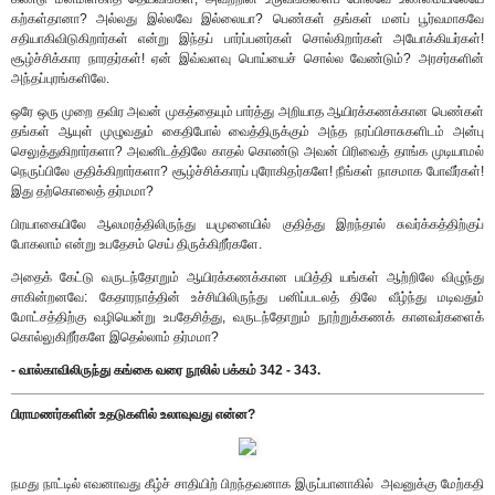
கற்கள்தானா? அல்லது இல்லவே இல்லையா? பெண்கள் தங்கள் மனப் பூர்வமாகவே
சதியாகிவிடுகிறார்கள் என்று இந்தப் பார்ப்பனர்கள் சொல்கிறார்கள் அயோக்கியர்கள்!
சூழ்ச்சிக்கார நாரதர்கள்! ஏன் இவ்வளவு பொய்யைச் சொல்ல வேண்டும்? அரசர்களின்
அந்தப்புரங்களிலே.
ஒரே ஒரு முறை தவிர அவன் முகத்தையும் பார்த்து அறியாத ஆயிரக்கணக்கான பெண்கள்
தங்கள் ஆயுள் முழுவதும் கைதிபோல் வைத்திருக்கும் அந்த நரப்பிசாசுகளிடம் அன்பு
செலுத்துகிறார்களா? அவனிடத்திலே காதல் கொண்டு அவன் பிரிவைத் தாங்க முடியாமல்
நெருப்பிலே குதிக்கிறார்களா? சூழ்ச்சிக்காரப் புரோகிதர்களே! நீங்கள் நாசமாக போவீர்கள்!
இது தற்கொலைத் தர்மமா?
பிரயாகையிலே ஆலமரத்திலிருந்து யமுனையில் குதித்து இறந்தால் சுவர்க்கத்திற்குப்
போகலாம் என்று உபதேசம் செய் திருக்கிறீர்களே.
அதைக் கேட்டு வருடந்தோறும் ஆயிரக்கணக்கான பயித்தி யங்கள் ஆற்றிலே விழுந்து
சாகின்றனவே: கேதாரநாத்தின் உச்சியிலிருந்து பனிப்படலத் திலே வீழ்ந்து மடிவதும்
மோட்சத்திற்கு வழியென்று உபதேசித்து, வருடந்தோறும் நூற்றுக்கணக் கானவர்களைக்
கொல்லுகிறீர்களே இதெல்லாம் தர்மமா?
- வால்காவிலிருந்து கங்கை வரை நூலில் பக்கம் 342 - 343.
பிராமணர்களின் உதடுகளில் உலாவுவது என்ன?
நமது நாட்டில் எவனாவது கீழ்ச் சாதியிற் பிறந்தவனாக இருப்பானாகில் அவனுக்கு மேற்கதி