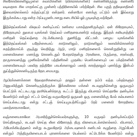
சிலகோவில்களிலுமுள்ள சுவாமிகளின் (விக்ரகங்களின்) கண்ணிலிருந்து கண்ணீர்
வடிவதாக சில மாதங்கட்கு முன்னர் பத்திரிகையில் பார்த்தேன். சில பகுத் தறிவுவாதிகள்
இவைகளெல்லாம் சுத்தப்புரட்டு என்றனர். என்னமோ எனக்கு மட்டும் ஏன் இவ்வாறு
இருக்கக்கூடாது என்ற அய்யமுண்டானது கடைசியில் ஓர் முடிவுக்கு வந்தேன்.
இத்தெய்வங்கள் விஷயம் கண்டிப்பாய் உண்மை யாகத்தானிருக்கும். ஏன் கிரேதாயுகம்,
திரேதாயுகம் துவாபர யுகங்கள் தெய்வம் மனிதரையாண்டு வந்தது. இந்தக் கலியுகத்தில்
மனிதன் தெய்வத்தை அடக்கியாளத் துணிந்து விட்டான். பழைய யுகங்களில்
இத்தெய்வங்கள் யதேச்சையாய் காடுகளிலும், நாடுகளிலும் உலாவிக்கொண்டு
சுதந்திரமாய்க் குடித்து வெறித்து ஆடு, மாடு மனிதர்களைக் கொன்றுதின்று பல
மனைவிகளை மணந்து கொண்டதும் போதாதென்று அகலிகை, பிருந்தை, சரஸ்வதி,
தாருகாவனத்து முனிவர்களின் பத்தினிகள் முதலிய பெண்களையும் பல பக்தர்களின்
மனைவியையும் பலவித தந்திரோ பாயங்களாலும் பலாத் காரத்தாலும் புணர்ந்து இன்பம்
துய்த்துக்கொண்டிருந்த தோடமையாது.
ஆயிரக்கணக்கான தேவதாசிகளையும் தானும் தன்னை நம்பி வந்த பக்தர்களும்
அனுபவித்துக் கொண்டிருந்திருக்க இக்கலிகால மக்கள் கடவுளுக்கென்று ஒருவரும்
பொட்டுக் கட்டகூடாது தாசியென்றொரு கூட்டம் இருந்து விபசாரம் செய்தாலே தண்டிக்க
வேண்டும் என்றும் சட்டம் செய்து வருவதோடு ஒருவன் ஒரு மனைவிக்கு மேல் கல்யாணம்
செய்யக்கூடாது என்று சட்டஞ் செய்யமுயற்சிப்பதும் பிறர் மனைவி சோதரியை
பலாத்காரமாகவோ,
வஞ்சனையாகவோ அபகரித்துச்செல்பவர்களுக்கு, 10 வருஷம் தண்டிக்கப்படும்
செய்திகளும், கடவுள் செய்த லீலா வினோதத் திரு விளையாடல்களெல்லாம். விபசாரம்,
அயோக்கியத்தனம் என்று கூறுவதோடு அக்கடவுளைக் கண்டால் கழுத்தை அறுப்பேன்
என்றும் அத்திருவிளையாடல் புராணங்களை யெல்லாம் சுட்டெரிக்க வேண்டும் என்று