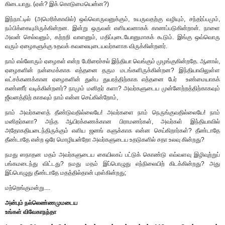
கிடையாது. (ஏன்? இக் கொடுமையென்ன?)
இந்நாட்டில் (அமெரிக்காவில்) ஒவ்வொருவனுக்கும், உயருவதற்கு வழியும், சந்தர்ப்பமும்,
நம்பிக்கையுமிருக்கின்றன. இன்று ஒருவன் எளியவனாகக் காணப்படுகின்றான். நாளை
அவன் செல்வனும், கற்றறி வாளனும், மதிப்புடையோனுமாகக் கூடும். இங்கு ஒவ்வொரு
வரும் ஏழைகளுக்கு உதவக் கவலையுடையவர்களாக விருக்கின்றனர்.
நாம் எல்லோரும் ஏழைகள் என்ற பேரிரைச்சல் இந்தியா வெங்கும் முழங்குகின்றதே. ஆனால்,
ஏழைகளின் நன்மைக்காக எத்தனை தரும மடங்களிருக்கின்றன? இந்தியாவிலுள்ள
லட்சக்கணக்கான ஏழைகளின் துன்ப துயரத்திற்காக எத்தனை பேர் உண்மையாகக்
கண்ணீர் வடிக்கின்றனர்? நாமும் மனிதர் களா? அவர்களுடைய முன்னேற்றத்திற்காகவும்
ஜீவனத்திற் காகவும் நாம் என்ன செய்கின்றோம்,
நாம் அவர்களைத் தீண்டுவதில்லையே! அவர்களை நாம் நெருங்குவதில்லையே! நாம்
மனிதர்களா? அந்த ஆயிரக்கணக்கான பிராமணர்கள், அவர்கள் இந்தியாவில்
அதோகதியடைந்திருக்கும் எளிய ஜனங் களுக்காக என்ன செய்கிறார்கள்? தீண்டாதே
தீண்டாதே என்ற ஒரே மொழியன்றோ அவர்களுடைய உதடுகளில் சதா உலவு கின்றது?
நமது ஸநாதன மதம் அவர்களுடைய கையிலகப் பட்டுக் கொண்டு எவ்வளவு இழிவுற்றுப்
பங்கமடைந்து விட்டது? நமது மதம் இப்பொழுது எந்நிலையிற் கிடக்கின்றது? அது
இப்பொழுது தீண்டாதே மதத்தில்தான் புரள்கின்றது;
மற்றெங்குமன்று....
அன்பும் நல்லெண்ணமுமடைய
உங்கள் விவேகாநந்தா