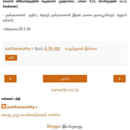
(சுவாமி விவேகாநந்தரின் கடிதங்கள் முதற்பாகம், பக்கம் 112, ராமகிருஷ்ண மடம்,
சென்னை)
- குன்றவாணன் குறிப்பு: தோழர் குன்றவாணன் இதன் நகலை ஞானபூமிக்கும் அனுப்பி
உள்ளார்.
-விடுதலை,29.1.16
parthasarathy r
நேரம்
8:39 AM
கருத்துகள் இல்லை:
பகிர்
‹
›
முகப்பு
வலையில் காட்டு
என்னைப் பற்றி
parthasarathy r
எனது முழு சுயவிவரத்தைக் காண்க
Blogger
இயக்குவது.