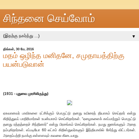
சிந்தனை செய்வோம்
▼
திங்கள், 30 மே, 2016
மதம் ஒழிந்த மனிதனே, சமுதாயத்திற்கு
பயன்படுவான்
(1931 - புதுவை முரசிலிருந்து)
ஏசுவானவர் பாவிகளை ரட்சிக்கும் பொருட்டு தனது உயிரைத் தியாகம் செய்தார் என்று
கிறித்துவப் பாதிரிமார்கள் உபன்யாசம் செய்கிறார்கள். “ஏழைகளைக் காப்பாற்றும் பொருட்டு
தனது ரத்தத்தைச் சிந்தினார்” என்று பிரசங்கம் செய்கிறார்கள். நமது ஜனங்களும் அதை
நம்புகிறார்கள். எப்படியோ 60 லட்சம் கிறிஸ்துவர்களும் இந்தியாவில் சேர்ந்து விட்டார்கள்.
அதைப்பற்றி நமக்கு எள்ளளவும் கவலை கிடையாது.