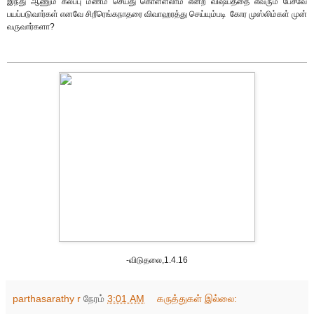
இந்து ஆணும் கலப்பு மணம் செய்து கொள்ளலாம் என்ற விஷயத்தை எவரும் பேசவே
பயப்படுவார்கள் எனவே சிறீரெங்கநாதரை விவாஹரத்து செய்யும்படி கோர முஸ்லிம்கள் முன்
வருவார்களா?
-விடுதலை,1.4.16
parthasarathy r
நேரம்
3:01 AM
கருத்துகள் இல்லை: