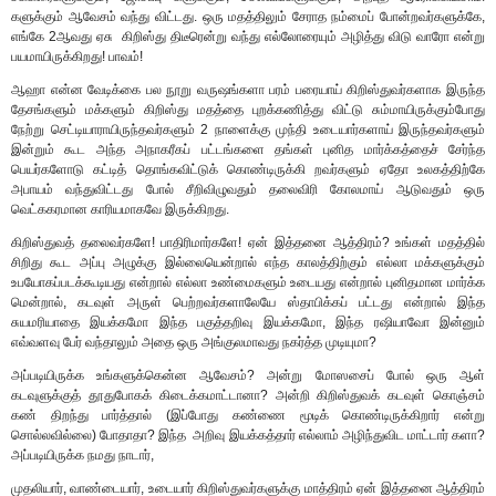
களுக்கும் ஆவேசம் வந்து விட்டது. ஒரு மதத்திலும் சேராத நம்மைப் போன்றவர்களுக்கே,
எங்கே 2ஆவது ஏசு கிறிஸ்து திடீரென்று வந்து எல்லோரையும் அழித்து விடு வாரோ என்று
பயமாயிருக்கிறது! பாவம்!
ஆஹா என்ன வேடிக்கை பல நூறு வருஷங்களா பரம் பரையாய் கிறிஸ்துவர்களாக இருந்த
தேசங்களும் மக்களும் கிறிஸ்து மதத்தை புறக்கணித்து விட்டு சும்மாயிருக்கும்போது
நேற்று செட்டியாராயிருந்தவர்களும் 2 நாளைக்கு முந்தி உடையார்களாய் இருந்தவர்களும்
இன்றும் கூட அந்த அநாகரீகப் பட்டங்களை தங்கள் புனித மார்க்கத்தைச் சேர்ந்த
பெயர்களோடு கட்டித் தொங்கவிட்டுக் கொண்டிருக்கி றவர்களும் ஏதோ உலகத்திற்கே
அபாயம் வந்துவிட்டது போல் சீறிவிழுவதும் தலைவிரி கோலமாய் ஆடுவதும் ஒரு
வெட்ககரமான காரியமாகவே இருக்கிறது.
கிறிஸ்துவத் தலைவர்களே! பாதிரிமார்களே! ஏன் இத்தனை ஆத்திரம்? உங்கள் மதத்தில்
சிறிது கூட அப்பு அழுக்கு இல்லையென்றால் எந்த காலத்திற்கும் எல்லா மக்களுக்கும்
உபயோகப்படக்கூடியது என்றால் எல்லா உண்மைகளும் உடையது என்றால் புனிதமான மார்க்க
மென்றால், கடவுள் அருள் பெற்றவர்களாலேயே ஸ்தாபிக்கப் பட்டது என்றால் இந்த
சுயமரியாதை இயக்கமோ இந்த பகுத்தறிவு இயக்கமோ, இந்த ரஷியாவோ இன்னும்
எவ்வளவு பேர் வந்தாலும் அதை ஒரு அங்குலமாவது நகர்த்த முடியுமா?
அப்படியிருக்க உங்களுக்கென்ன ஆவேசம்? அன்று மோஸசைப் போல் ஒரு ஆள்
கடவுளுக்குத் தூதுபோகக் கிடைக்கமாட்டானா? அன்றி கிறிஸ்துவக் கடவுள் கொஞ்சம்
கண் திறந்து பார்த்தால் (இப்போது கண்ணை மூடிக் கொண்டிருக்கிறார் என்று
சொல்லவில்லை) போதாதா? இந்த அறிவு இயக்கத்தார் எல்லாம் அழிந்துவிட மாட்டார் களா?
அப்படியிருக்க நமது நாடார்,
முதலியார், வாண்டையார், உடையார் கிறிஸ்துவர்களுக்கு மாத்திரம் ஏன் இத்தனை ஆத்திரம்