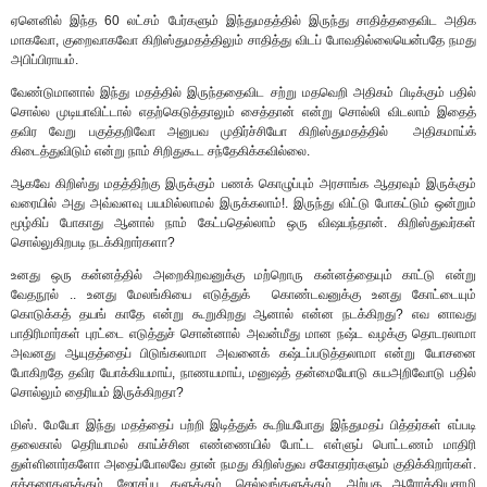
ஏனெனில் இந்த 60 லட்சம் பேர்களும் இந்துமதத்தில் இருந்து சாதித்ததைவிட அதிக
மாகவோ, குறைவாகவோ கிறிஸ்துமதத்திலும் சாதித்து விடப் போவதில்லையென்பதே நமது
அபிப்பிராயம்.
வேண்டுமானால் இந்து மதத்தில் இருந்ததைவிட சற்று மதவெறி அதிகம் பிடிக்கும் பதில்
சொல்ல முடியாவிட்டால் எதற்கெடுத்தாலும் சைத்தான் என்று சொல்லி விடலாம் இதைத்
தவிர வேறு பகுத்தறிவோ அனுபவ முதிர்ச்சியோ கிறிஸ்துமதத்தில் அதிகமாய்க்
கிடைத்துவிடும் என்று நாம் சிறிதுகூட சந்தேகிக்கவில்லை.
ஆகவே கிறிஸ்து மதத்திற்கு இருக்கும் பணக் கொழுப்பும் அரசாங்க ஆதரவும் இருக்கும்
வரையில் அது அவ்வளவு பயமில்லாமல் இருக்கலாம்!. இருந்து விட்டு போகட்டும் ஒன்றும்
மூழ்கிப் போகாது ஆனால் நாம் கேட்பதெல்லாம் ஒரு விஷயந்தான். கிறிஸ்துவர்கள்
சொல்லுகிறபடி நடக்கிறார்களா?
உனது ஒரு கன்னத்தில் அறைகிறவனுக்கு மற்றொரு கன்னத்தையும் காட்டு என்று
வேதநூல் .. உனது மேலங்கியை எடுத்துக் கொண்டவனுக்கு உனது கோட்டையும்
கொடுக்கத் தயங் காதே என்று கூறுகிறது ஆனால் என்ன நடக்கிறது? எவ னாவது
பாதிரிமார்கள் புரட்டை எடுத்துச் சொன்னால் அவன்மீது மான நஷ்ட வழக்கு தொடரலாமா
அவனது ஆயுதத்தைப் பிடுங்கலாமா அவனைக் கஷ்டப்படுத்தலாமா என்று யோசனை
போகிறதே தவிர யோக்கியமாய், நாணயமாய், மனுஷத் தன்மையோடு சுயஅறிவோடு பதில்
சொல்லும் தைரியம் இருக்கிறதா?
மிஸ். மேயோ இந்து மதத்தைப் பற்றி இடித்துக் கூறியபோது இந்துமதப் பித்தர்கள் எப்படி
தலைகால் தெரியாமல் காய்ச்சின எண்ணையில் போட்ட எள்ளுப் பொட்டணம் மாதிரி
துள்ளினார்களோ அதைப்போலவே தான் நமது கிறிஸ்துவ சகோதரர்களும் குதிக்கிறார்கள்.
சக்கரைகளுக்கும், ஜோசப்பு களுக்கும், செல்வங்களுக்கும், அற்புத ஆரோக்கியசாமி