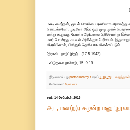
மலடி மைந்தன், முயல் கொம்பை ஏணியாக அமைத்து வா
தொடக்கமோ, முடிவோ அற்ற ஒரு முழு முதல் பொருளை ம
என்று கூறுவது போன்ற அறியாமை பிறிதொன்று இல்லை.
மலர் போன்றது கடவுள் அளிக்கும் பேரின்பம். இதுகாற
விரும்பினால், பின்னும் தெளிவாக விளக்கப்படும்.
'திராவிட நாடு' இதழ் - (17.5.1942)
- விடுதலை நாளேடு, 15. 9.19
இடுகையிட்டது
parthasarathy r
நேரம்
1:10 PM
கருத்துகள
லேபிள்கள்:
அண்ணா
சனி, 14 செப்டம்பர், 2019
அட, மன(ற)ர கழன்ற மனு 'நூலார