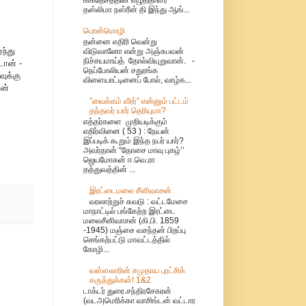
தஸ்லிமா நஸ்ரீன் தி இந்து ஆங்...
பொன்மொழி
தன்னை எதிரி வென்று
ந்து
விடுவானோ என்று அஞ்சுபவன்
நிச்சயமாய்த் தோல்வியுறுவான். -
டான் -
நெப்போலியன் சதுரங்க
ுக்கு
விளையாட்டினைப் போல், வாழ்க...
வன்
”வைக்கம் வீரர்” என்னும் பட்டம்
தந்தவர் யார் தெரியுமா?
எத்தர்களை முறியடிக்கும்
எதிர்வினை ( 53 ) : நேயன்
இப்படிக் கூறும் இந்த நபர் யார்?
அவர்தான் “தோசை மாவு புகழ்’’
ஜெயமோகன் ஈ.வெ.ரா
தத்துவத்தின் ...
இரட்டைமலை சீனிவாசன்
வரலாற்றுச் சுவடு : வட்டமேசை
மாநாட்டில் பங்கேற்ற இரட்டை
மலைசீனிவாசன் (கி.பி. 1859
-1945) மஞ்சை வசந்தன் பிறப்பு
செங்கற்பட்டு மாவட்டத்தில்
கோழி...
வள்ளலாரின் சமுதாய புரட்சிக்
கருத்துக்கள்! 1&2
டாக்டர் துரை.சந்திரசேகரன்
(வடஅமெரிக்கா வாசிங்டன் வட்டார