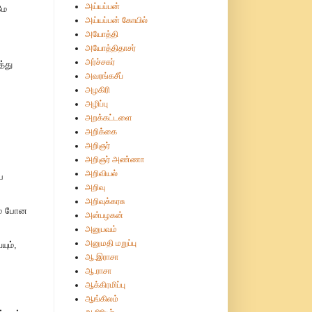
அய்யப்பன்
மே
அய்யப்பன் கோயில்
அயோத்தி
அயோத்திதாசர்
அர்ச்சகர்
த்து
அவரங்கசீப்
அழகிரி
அழிப்பு
அறக்கட்டளை
அறிக்கை
அறிஞர்
அறிஞர் அண்ணா
அறிவியல்
ப
அறிவு
அறிவுக்கரசு
னம் போன
அன்பழகன்
அனுபவம்
அனுமதி மறுப்பு
ும்,
ஆ.இராசா
ஆ.ராசா
ஆக்கிரமிப்பு
ஆங்கிலம்