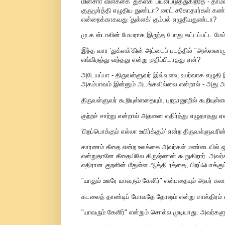
மின்சார விளக்கை 'துக்ளக்' பயன்படுத்துகிறதே - தாம
குருமூர்த்தி எழுதிய துண்டா? ரைட் சகோதரர்கள் கண்ட
என்றைக்காகவது 'துக்ளக்' கும்பல் எழுதியதுண்டா?
மு.க.ஸ்டாலின் மேயராக இருந்த போது கட்டப்பட்ட மே
இந்த வார 'துக்ளக்'கின் அட்டைப் படத்தில் "அஸ்ஸலாம
எங்கிருந்து வந்தது என்று குறிப்பிடாதது ஏன்?
அடேயப்பா - திருவள்ளுவர் இவ்வளவு உயர்வாக எழுதி இருக
அகம்பாவம் இன்னும் அடங்கவில்லை என்றால் - அது அட
திருவள்ளுவர் கூறியுள்ளதையும், புறநானூறில் கூறியுள
குற்றச் சாற்று என்றால் அதனை எதிர்த்து எழுதாதது ஏ
'பிறப்பொக்கும் எல்லா உயிர்க்கும்' என்ற திருவள்ளுவரி
காரணம் கீதை என்ற உலக்கை அவர்கள் மண்டையில் ஒரு
என்றுதானே கீதையிலே கிருஷ்ணன் கூறுகிறார். அவர்கள்
எதிரான குறளின் மீதுள்ள ஆத்தி ரத்தை, பிறப்பொக்கும
"யாதும் ஊரே யாவரும் கேளிர்" என்பதையும் அவர் களா
கடலைத் தாண்டிப் போவதே தோஷம் என்று சாஸ்திரம் எழு
"யாவரும் கேளிர்" என்றும் சொல்ல முடியாது. அவர