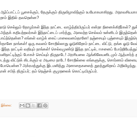
ஆர்ப்பாட்டப் பூசைக்கும், தேருக்கும் திருவிழாவிற்கும் உபயோகமாகிறது. அநாவசியமா
கிறோம் இதில் தவறென்ன?
ு செல்லும் தோழர்கள் இந்த நாட்டை வாழ்த்தியிருப்பர் என்றா நினைக்கிறீர்கள்? துக
ந்தக் கதியற்றவர்கள் இந்நாட்டைப் பார்த்து, அளவற்ற செல்வம் உன்னிடம் இருந்தெ
ாய்ந்தென்ன? எங்கள் வாழ்க் கைப் பாலைவனம்தானே! நஞ்சையும் புஞ்சையும் இருந
தானே நாங்கள்! ஒரு கவளம் சோறில்லாது ஓடுகிறோம் நாட்டை விட்டு, தங்க ஓடு வேய
இந்த நாட்டில் வதியும் நாங்கள்! செல்வமுண்டு இந்த நாட்டில், ஈசனைப் போற்றியேத்தும
ளிநாட்டிற்குப் போகச் செய்யும் திருநாடே! அரசியலை ஆங்கிலேயனிடமும் ஆத்மார்த்
்து விட்டுக் கிடக்கும் ஏ அடிமை நாடே! சோறில்லை எங்களுக்கு, சொர்ணம் விளையு
்ன? போயென்ன? அக்ரமத்துக்கு இடமளித்து அனாதைகளைத் துரத்துகிறாய் அறிவிழந்து.
ான் சபித் திருப்பர்; தம் நெஞ்சக் குமுறலைக் கொட்டியிருப்பர்.
் இல்லை: