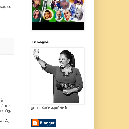
வேதான்
படம் செருகல்
க்
 அற்புத
ஓபரா-அமெரிக்க நாத்திகர்
 எவ்வித
வும்,