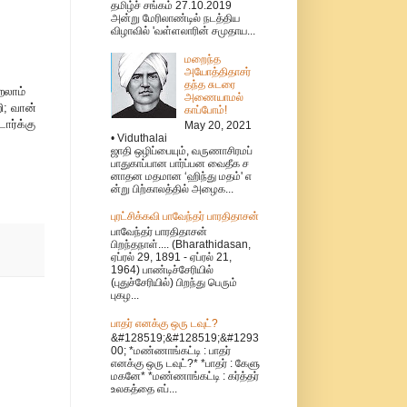
தமிழ்ச் சங்கம் 27.10.2019
அன்று மேரிலாண்டில் நடத்திய
விழாவில் 'வள்ளலாரின் சமுதாய...
மறைந்த
அயோத்திதாசர்
தந்த சுடரை
றலாம்
அணையாமல்
ி; வான்
காப்போம்!
ார்க்கு
May 20, 2021
• Viduthalai
ஜாதி ஒழிப்பையும், வருணாசிரமப்
பாதுகாப்பான பார்ப்பன வைதீக ச
னாதன மதமான ‘ஹிந்து மதம்' எ
ன்று பிற்காலத்தில் அழைக...
புரட்சிக்கவி பாவேந்தர் பாரதிதாசன்
பாவேந்தர் பாரதிதாசன்
பிறந்தநாள்.... (Bharathidasan,
ஏப்ரல் 29, 1891 - ஏப்ரல் 21,
1964) பாண்டிச்சேரியில்
(புதுச்சேரியில்) பிறந்து பெரும்
புகழ...
பாதர் எனக்கு ஒரு டவுட்?
&#128519;&#128519;&#1293
00; *மண்ணாங்கட்டி : பாதர்
எனக்கு ஒரு டவுட்?* *பாதர் : கேளு
மகனே* *மண்ணாங்கட்டி : கர்த்தர்
உலகத்தை எப்...