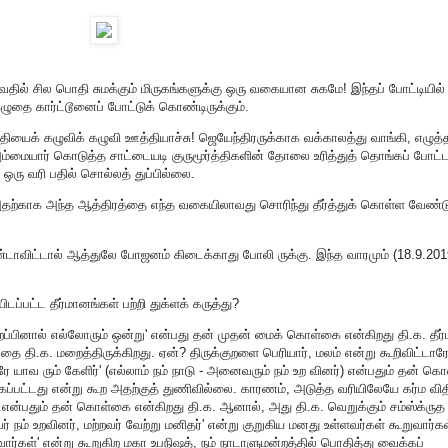
ில் சில பொதி சுமக்கும் மிருகங்களுக்கு ஒரு வகையான சுகமே! இந்தப் போட்டியில்
 கழுதை கார்ட்டூனைப் போட்டுக் கொண்டிருக்கும்.
ைக் கழுவிக் கழுவி ஊத்தியாச்சு! ஜெயேந்திரருக்காக வக்காலத்து வாங்கி, எழுத்
ம்மையார் கொடுத்த சாட்டையடி குருமூர்த்திகளின் தோலை உரித்துத் தொங்கப் போட்ட
 ஒரு வரி பதில் சொல்லத் துப்பில்லை.
தற்காக அந்த ஆத்திரத்தை எந்த வகையிலாவது சொரிந்து தீர்த்துக் கொள்ள வேண்டு
டாவிட்டால் ஆத்துலே போஜனம் கிடைக்காது போலி ருக்கு. இந்த வாரமும் (18.9.201
டப்பட்ட தீர்மானங்கள் பற்றி துக்ளக் கருத்து?
, 'பிறப்பினால் எல்லோரும் ஒன்று' என்பது தன் முதன் மைக் கொள்கை என்கிறது தி.க. தீர
பதை தி.க. மறைத்திருக்கிறது. ஏன்? திருக்குறளை பெரியார், மலம் என்று கூறிவிட்டாரே
ரே யாவ ரும் கேளிர்' (எல்லாம் நம் நாடு - அனைவரும் நம் உற வினர்) என்பதும் தன் க
க்கப்பட்டது என்று கூற அதற்குத் துணிவில்லை. காரணம், அடுத்த வரியிலேயே கர்ம வி
்' என்பதும் தன் கொள்கை என்கிறது தி.க. ஆனால், அது தி.க. வெறுக்கும் சம்ஸ்க்ருத
ர் நம் உறவினர், மற்றவர் வேற்று மனிதர்' என்று குறுகிய மனது உள்ளவர்கள் கூறுவார்கள
வார்கள்' என்று கூறுகிற மகா உபநிஷத், நம் நாடாளுமன்றத்தில் பொதித்து வைக்கப்