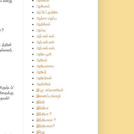
ஆசிரியர்
் என்று
ஆசீவகம்
ஆட்ரி ட்ருஷ்கே
ஆத்மா மறுப்பு
ஆதிக்கம்
ா?
ஆய்வு
ஆர் எஸ் எஸ்
ஆர்.எஸ்.எஸ்
டத்தின்
ஆர்.எஸ்.எஸ்.
ுள்ளனர்.
ஆரிய பூமி
ஆரியம்
ஆரியமாயை
ஆரியர்
ஆரியர்கள்
ஆன்மீகம்
ருஷ்டம்‘
இ.மு. சுப்ரமணியம்
கீதைக்கு
இணைப்பு மொழி
 தான்!
இந்தி
இந்தியா
இந்தியா ?
இந்தியாவா ?
இந்தியாவா?
இந்து