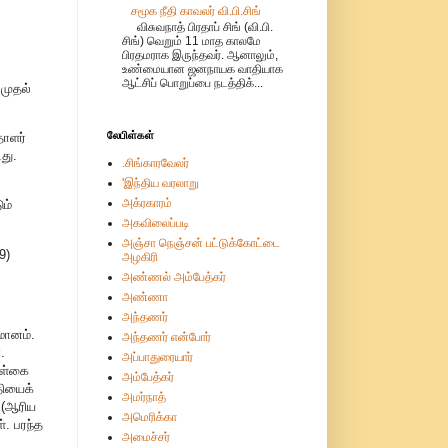
சமூக நீதி காவலர் வி.பி.சிங்
விசுவநாத் பிரதாப் சிங் (வி.பி.
சிங்) வெறும் 11 மாத காலமே
பிரதமராக இருந்தவர். ஆனாலும்,
உண்மையான ஜனநாயக வாதியாக
ஆட்சிப் பொறுப்பை நடத்திக்...
 முதல்
லேபிள்கள்
தாளர்
து.
.சிங்காரவேலர்
'இந்திய வரலாறு
அக்ரகாரம்
ம்
அகவிலைப்படி
அஞ்சா நெஞ்சன் பட்டுக்கோட்டை
9)
அழகிரி
அண்ணல் அம்பேத்கர்
அண்ணா
அந்தணர்
்மானம்.
அந்தணர் என்போர்
.
அப்பாதுரையார்
ொள்கை
அம்பேத்கர்
தியைக்
அமர்நாத்
 (ஆரிய
அமெரிக்கா
். பரந்த
அமைச்சர்