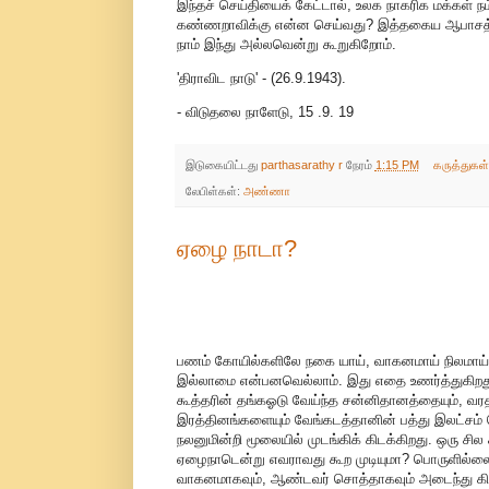
இந்தச் செய்தியைக் கேட்டால், உலக நாகரிக மக்கள்
கண்ணறாவிக்கு என்ன செய்வது? இத்தகைய ஆபாசத்தை 
நாம் இந்து அல்லவென்று கூறுகிறோம்.
'திராவிட நாடு' - (26.9.1943).
- விடுதலை நாளேடு, 15 .9. 19
இடுகையிட்டது
parthasarathy r
நேரம்
1:15 PM
கருத்துகள
லேபிள்கள்:
அண்ணா
ஏழை நாடா?
பணம் கோயில்களிலே நகை யாய், வாகனமாய் நிலமாய் முட
இல்லாமை என்பனவெல்லாம். இது எதை உணர்த்துகிறது.
கூத்தரின் தங்கஓடு வேய்ந்த சன்னிதானத்தையும், வரத
இரத்தினங்களையும் வேங்கடத்தானின் பத்து இலட்சம் ப
நலனுமின்றி மூலையில் முடங்கிக் கிடக்கிறது. ஒரு ச
ஏழைநாடென்று எவராவது கூற முடியுமா? பொருளில்லையா
வாகனமாகவும், ஆண்டவர் சொத்தாகவும் அடைந்து கி