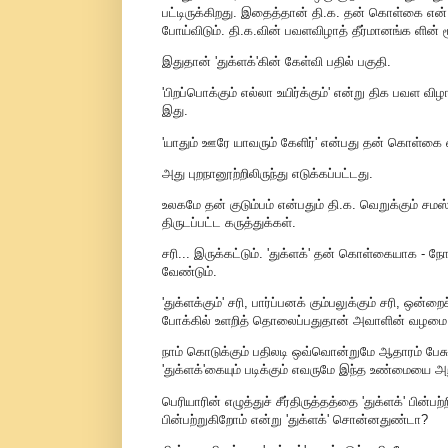
பட்டிருக்கிறது. இதைத்தான் தி.க. தன் கொள்கை என் 
போய்விடும். தி.க.வின் பவளவிழாத் தீர்மானங்க ளின் 
இதுதான் 'துக்ளக்'கின் கேள்வி பதில் பகுதி.
'பிறப்பொக்கும் எல்லா உயிர்க்கும்' என்று திக பவள வி
இது.
'யாதும் ஊரே யாவரும் கேளிர்' என்பது தன் கொள்கை எ
அது புறநானூற்றிலிருந்து எடுக்கப்பட்டது.
உலகமே தன் குடும்பம் என்பதும் தி.க. வெறுக்கும் சமஸ
திருடப்பட்ட கருத்துக்கள்.
சரி... இருக்கட்டும். 'துக்ளக்' தன் கொள்கையாக - ந
வேண்டும்.
'துக்ளக்கும்' சரி, பார்ப்பனக் கும்பலுக்கும் சரி, ஒ
போக்கில் உளறித் தொலைப்பதுதான் அவாளின் வழமை
நாம் கொடுக்கும் பதிலடி ஒவ்வொன்றுமே ஆதாரம் பேச
'துக்ளக்'கையும் படிக்கும் எவருமே இந்த உண்மையை அற
பெரியாரின் எழுத்துச் சீர்திருத்தத்தை 'துக்ளக்' பின்
பின்பற்றுகிறோம் என்று 'துக்ளக்' சொன்னதுண்டா?