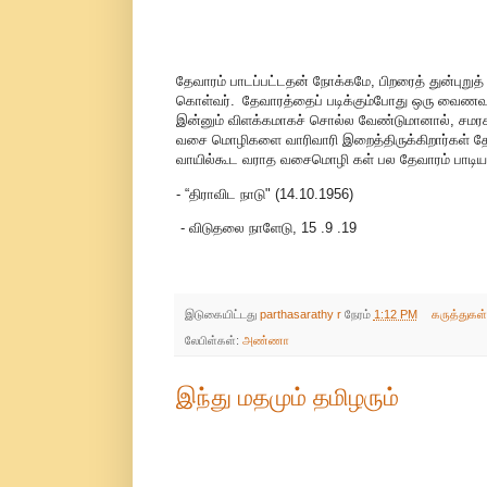
தேவாரம் பாடப்பட்டதன் நோக்கமே, பிறரைத் துன்புறுத்
கொள்வர். தேவாரத்தைப் படிக்கும்போது ஒரு வைணவன் பக
இன்னும் விளக்கமாகச் சொல்ல வேண்டுமானால், சமரச சன
வசை மொழிகளை வாரிவாரி இறைத்திருக்கிறார்கள் தேவா
வாயில்கூட வராத வசைமொழி கள் பல தேவாரம் பாடிய ந
- “திராவிட நாடு" (14.10.1956)
- விடுதலை நாளேடு, 15 .9 .19
இடுகையிட்டது
parthasarathy r
நேரம்
1:12 PM
கருத்துகள
லேபிள்கள்:
அண்ணா
இந்து மதமும் தமிழரும்