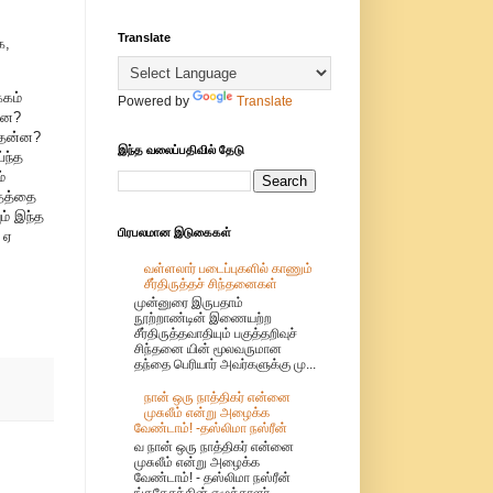
Translate
க,
்கம்
Powered by
Translate
ன்ன?
்தென்ன?
இந்த வலைப்பதிவில் தேடு
்ந்த
்
 தத்தை
ம் இந்த
பிரபலமான இடுகைகள்
 ஏ
வள்ளலார் படைப்புகளில் காணும்
சீர்திருத்தச் சிந்தனைகள்
முன்னுரை இருபதாம்
நூற்றாண்டின் இணையற்ற
சீர்திருத்தவாதியும் பகுத்தறிவுச்
சிந்தனை யின் மூலவருமான
தந்தை பெரியார் அவர்களுக்கு மு...
நான் ஒரு நாத்திகர் என்னை
முசுலீம் என்று அழைக்க
வேண்டாம்! -தஸ்லிமா நஸ்ரீன்
வ நான் ஒரு நாத்திகர் என்னை
முசுலீம் என்று அழைக்க
வேண்டாம்! - தஸ்லிமா நஸ்ரீன்
ங்கதேசத்தின் எழுத்தாளர்