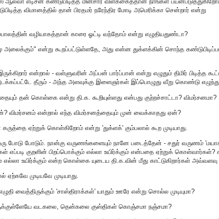
ஸ் ஆல்வா எடிசன் கண்டுபிடித்த மின்சார விளக்கைத்தான் நாங்கள் பயன்படுத்துகிறோம
ுபிடித்த விமானத்தில் தான் பிரதமர் நரேந்திர மோடி அமெரிக்கா சென்றார் என்று
ம்பாலத்தின் வழியாகத்தான் காரை ஓட்டி வந்தோம் என்று எழுதியதுண்டா?
ு அலைக்கும்" என்று கூறப்பட்டுள்ளதே, அது என்ன துக்ளக்கின் சொந்த கண்டுபிடிப்ப
்கிறார் என்றால் - வள்ளுவரின் அப்பன் பார்ப்பான் என்று எழுதும் திமிர் பிடித்த கூட்
க்கப்பட்டே தீரும் - அந்த அளவுக்கு இளைஞர்கள் இப்பொழுது வீறு கொண்டு எழுந்த
்ளதையும் தன் கொள்கை என்று தி.க. கூறியுள்ளது என்பது குற்றச்சாட்டா? விமர்சனமா?
ன்? விமர்சனம் என்றால் எந்த விமர்சனத்தையும் முன் வைக்காதது ஏன்?
ன் கருத்தை ஏற்றுக் கொள்கிறோம் என்று 'துக்ளக்' கும்பலால் கூற முடியாது.
 போடு போடும். நான்கு வருணங்களையும் நானே படைத்தேன் - சதுர் வருணம் 'மயாசி
 எப்படி குறளின் பிறப்பொக்கும் எல்லா உயிர்க்கும் என்பதை ஏற்றுக் கொள்வார்கள்? 
் எல்லா உயிர்க்கும் என்ற கொள்கை யுடைய தி.க.வின் மீது காட்டுகிறார்கள் அவ்வளவு
ல் ஏற்கவே முடியவே முடியாது.
தி வைத்திருக்கும் 'சாஸ்திராக்கள்' யாதும் ஊரே என்று சொல்ல முடியுமா?
்களுக்குள்ளேயே வடகலை, தென்கலை குஸ்திகள் கொஞ்சமா நஞ்சமா?