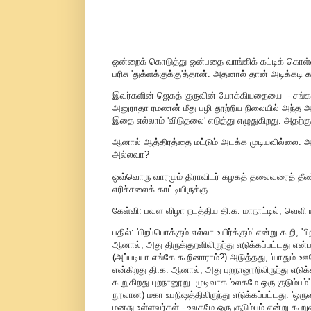
ஒன்றைக் கொடுத்து ஒன்பதை வாங்கிக் கட்டிக் கொள்வத
பரிசு 'துக்ளக்குக்கு'த்தான். அதனால் தான் அடிக்கடி
இவர்களின் ஜெகத் குருவின் யோக்கியதையை - சங்கதிய
அனுராதா ரமணன் மீது பழி தூற்றிய நிலையில் அந்த அ
இதை எல்லாம் 'விடுதலை' எடுத்து எழுதுகிறது. அதற்கு
ஆனால் ஆத்திரத்தை மட்டும் அடக்க முடியவில்லை. அ
அல்லவா?
ஒவ்வொரு வாரமும் திராவிடர் கழகத் தலைவரைத் தீண்
எரிச்சலைக் காட்டியிருக்கு.
கேள்வி: பவள விழா நடத்திய தி.க. மாநாட்டில், வெளி யி
பதில்: 'பிறப்பொக்கும் எல்லா உயிர்க்கும்' என்று கூறி
ஆனால், அது திருக்குறளிலிருந்து எடுக்கப்பட்டது என்
(அப்படியா எங்கே கூறினாராம்?) அடுத்தது, 'யாதும் ஊ
என்கிறது தி.க. ஆனால், அது புறநானூறிலிருந்து எடு
கூறுகிறது புறநானூறு. முடிவாக 'உலகமே ஒரு குடும்பம
நூலான) மகா உபநிஷத்திலிருந்து எடுக்கப்பட்டது. 'ஒருவ
மனது உள்ளவர்கள் - உலகமே ஒரு குடும்பம் என்று கூறு