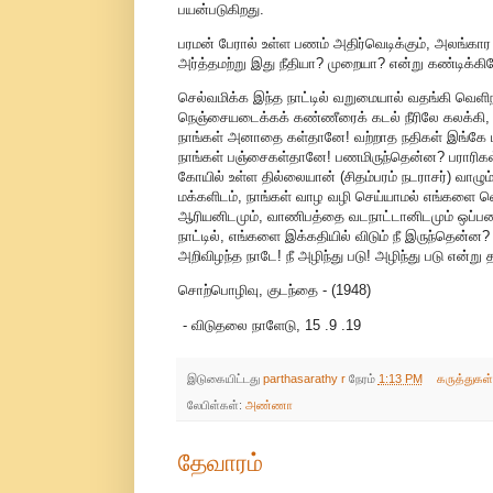
பயன்படுகிறது.
பரமன் பேரால் உள்ள பணம் அதிர்வெடிக்கும், அலங்கார 
அர்த்தமற்று இது நீதியா? முறையா? என்று கண்டிக்
செல்வமிக்க இந்த நாட்டில் வறுமையால் வதங்கி வெளிநாட
நெஞ்சையடைக்கக் கண்ணீரைக் கடல் நீரிலே கலக்கி, அ
நாங்கள் அனாதை கள்தானே! வற்றாத நதிகள் இங்கே ப
நாங்கள் பஞ்சைகள்தானே! பணமிருந்தென்ன? பராரிகள்
கோயில் உள்ள தில்லையான் (சிதம்பரம் நடராசர்) வாழும் 
மக்களிடம், நாங்கள் வாழ வழி செய்யாமல் எங்களை வெ
ஆரியனிடமும், வாணிபத்தை வடநாட்டானிடமும் ஒப்படைத
நாட்டில், எங்களை இக்கதியில் விடும் நீ இருந்தென
அறிவிழந்த நாடே! நீ அழிந்து படு! அழிந்து படு என்று த
சொற்பொழிவு, குடந்தை - (1948)
- விடுதலை நாளேடு, 15 .9 .19
இடுகையிட்டது
parthasarathy r
நேரம்
1:13 PM
கருத்துகள
லேபிள்கள்:
அண்ணா
தேவாரம்