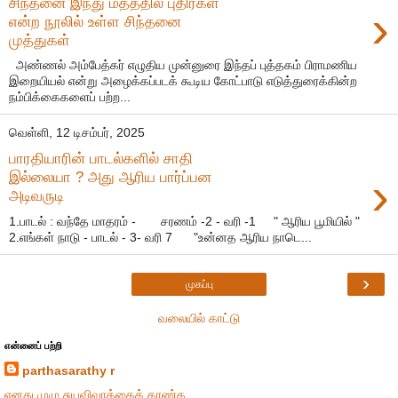
சிந்தனை இந்து மதத்தில் புதிர்கள்
›
என்ற நூலில் உள்ள சிந்தனை
முத்துகள்
அண்ணல் அம்பேத்கர் எழுதிய முன்னுரை இந்தப் புத்தகம் பிராமணிய
இறையியல் என்று அழைக்கப்படக் கூடிய கோட்பாடு எடுத்துரைக்கின்ற
நம்பிக்கைகளைப் பற்ற...
வெள்ளி, 12 டிசம்பர், 2025
பாரதியாரின் பாடல்களில் சாதி
›
இல்லையா ? அது ஆரிய பார்ப்பன
அடிவருடி
1.பாடல் : வந்தே மாதரம் - சரணம் -2 - வரி -1 " ஆரிய பூமியில் "
2.எங்கள் நாடு - பாடல் - 3- வரி 7 "உன்னத ஆரிய நாடெ...
›
முகப்பு
வலையில் காட்டு
என்னைப் பற்றி
parthasarathy r
எனது முழு சுயவிவரத்தைக் காண்க