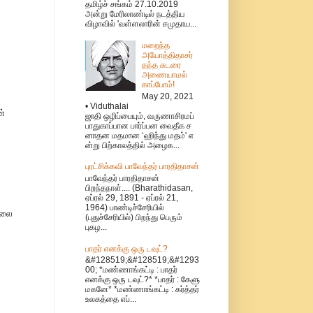
தமிழ்ச் சங்கம் 27.10.2019
அன்று மேரிலாண்டில் நடத்திய
விழாவில் 'வள்ளலாரின் சமுதாய...
மறைந்த
அயோத்திதாசர்
தந்த சுடரை
அணையாமல்
காப்போம்!
May 20, 2021
• Viduthalai
ன்
ஜாதி ஒழிப்பையும், வருணாசிரமப்
பாதுகாப்பான பார்ப்பன வைதீக ச
னாதன மதமான ‘ஹிந்து மதம்' எ
ன்று பிற்காலத்தில் அழைக...
புரட்சிக்கவி பாவேந்தர் பாரதிதாசன்
பாவேந்தர் பாரதிதாசன்
பிறந்தநாள்.... (Bharathidasan,
ஏப்ரல் 29, 1891 - ஏப்ரல் 21,
1964) பாண்டிச்சேரியில்
தலை
(புதுச்சேரியில்) பிறந்து பெரும்
புகழ...
பாதர் எனக்கு ஒரு டவுட்?
&#128519;&#128519;&#1293
00; *மண்ணாங்கட்டி : பாதர்
்
எனக்கு ஒரு டவுட்?* *பாதர் : கேளு
மகனே* *மண்ணாங்கட்டி : கர்த்தர்
உலகத்தை எப்...