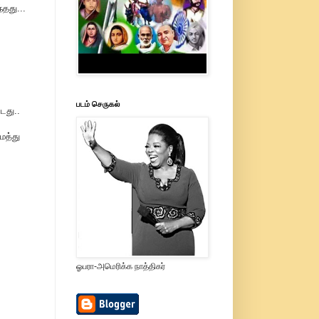
தது...
படம் செருகல்
டது..
ைத்து
ஓபரா-அமெரிக்க நாத்திகர்