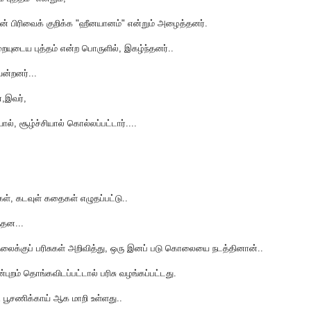
 பிரிவைக் குறிக்க "ஹீனயானம்" என்றும் அழைத்தனர்.
யுடைய புத்தம் என்ற பொருளில், இகழ்ந்தனர்..
ன்றனர்...
்,இவர்,
ல், சூழ்ச்சியால் கொல்லப்பட்டார்....
ள், கடவுள் கதைகள் எழுதப்பட்டு..
்தன...
ி்ன் தலைக்குப் பரிசுகள் அறிவித்து, ஒரு இனப் படு கொலையை நடத்தினான்..
ன்புறம் தொங்கவிடப்பட்டால் பரிசு வழங்கப்பட்டது.
ி பூசணிக்காய் ஆக மாறி உள்ளது..