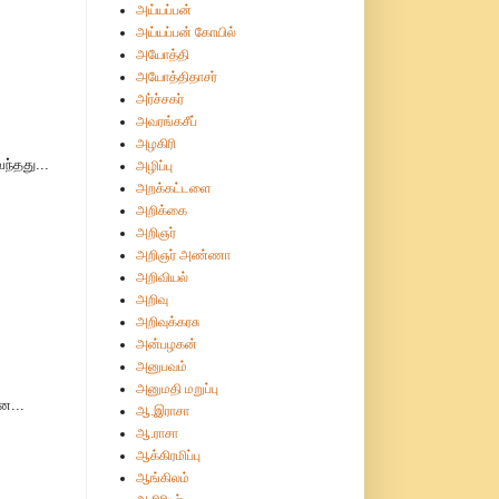
அய்யப்பன்
அய்யப்பன் கோயில்
அயோத்தி
அயோத்திதாசர்
அர்ச்சகர்
அவரங்கசீப்
அழகிரி
ந்தது...
அழிப்பு
அறக்கட்டளை
அறிக்கை
அறிஞர்
அறிஞர் அண்ணா
அறிவியல்
அறிவு
அறிவுக்கரசு
அன்பழகன்
அனுபவம்
அனுமதி மறுப்பு
ன...
ஆ.இராசா
ஆ.ராசா
ஆக்கிரமிப்பு
ஆங்கிலம்