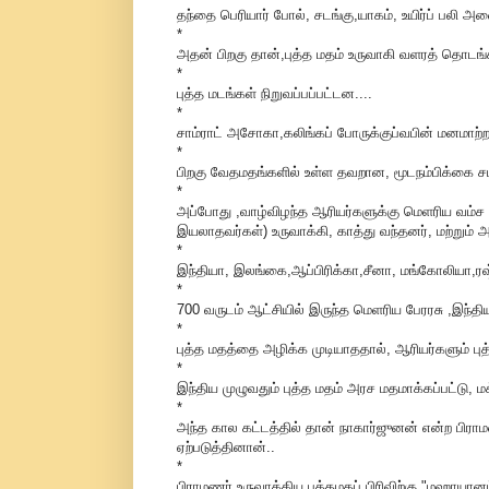
தந்தை பெரியார் போல், சடங்கு,யாகம், உயிர்ப் பலி அனை
*
அதன் பிறகு தான்,புத்த மதம் உருவாகி வளரத் தொடங்க
*
புத்த மடங்கள் நிறுவப்பப்பட்டன....
*
சாம்ராட் அசோகா,கலிங்கப் போருக்குப்வபின் மனமாற்றம
*
பிறகு வேதமதங்களில் உள்ள தவறான, மூடநம்பிக்கை சட
*
அப்போது ,வாழ்விழந்த ஆரியர்களுக்கு மெளரிய வம்ச 
இயலாதவர்கள்) உருவாக்கி, காத்து வந்தனர், மற்றும் 
*
இந்தியா, இலங்கை,ஆப்பிரிக்கா,சீனா, மங்கோலியா,ரஷ
*
700 வருடம் ஆட்சியில் இருந்த மெளரிய பேரரசு ,இந்தி
*
புத்த மதத்தை அழிக்க முடியாததால், ஆரியர்களும் புத
*
இந்திய முழுவதும் புத்த மதம் அரச மதமாக்கப்பட்டு,
*
அந்த கால கட்டத்தில் தான் நாகார்ஜுனன் என்ற பிராம
ஏற்படுத்தினான்..
*
பிராமணர் உருவாக்கிய புத்தமதப் பிரிவிற்கு "மஹாயானம் 