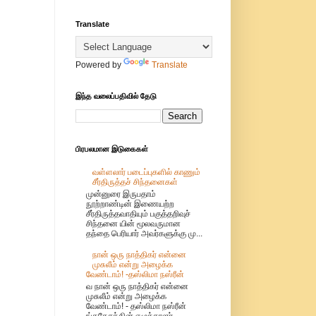
Translate
Powered by
Translate
இந்த வலைப்பதிவில் தேடு
பிரபலமான இடுகைகள்
வள்ளலார் படைப்புகளில் காணும்
சீர்திருத்தச் சிந்தனைகள்
முன்னுரை இருபதாம்
நூற்றாண்டின் இணையற்ற
சீர்திருத்தவாதியும் பகுத்தறிவுச்
சிந்தனை யின் மூலவருமான
தந்தை பெரியார் அவர்களுக்கு மு...
நான் ஒரு நாத்திகர் என்னை
முசுலீம் என்று அழைக்க
வேண்டாம்! -தஸ்லிமா நஸ்ரீன்
வ நான் ஒரு நாத்திகர் என்னை
முசுலீம் என்று அழைக்க
வேண்டாம்! - தஸ்லிமா நஸ்ரீன்
ங்கதேசத்தின் எழுத்தாளர்