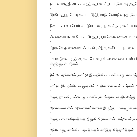
நாக வம்சத்தினர் காலத்தில்தான் அரப்பா,மொகஞ்சதரோ,
*
அப்போது,நாடோடிகளாக,ஆடு,மாடுகளோடு வந்த ,வெளிறி
*
நீண்ட காலப் போரில் ஈடுபட்டனர்.நாக அரசர்களிடம் ப
*
வெள்ளையர்கள் போல் பிரித்தாளும் கொள்கையைக் கடைப்
*
பிறகு வேதங்களைச் சொல்லி, அரசர்களிடம் , நாங்கள் 
*
பசு மாடுகள், குதிரைகள் போன்ற விலங்குகளைப் பலியி
விருந்துண்பார்கள்.
*
ரிக் வேதங்களில் ,மாட்டு இறைச்சியை எவ்வாறு சமைத்து
*
மாட்டு இறைச்சியை முதலில் அதிகமாக உண்டவர்கள் ஆர
*
பிறகு நர பலி, பல்வேறு யாகம் ,சடங்குகளை திணித்த
*
அரசவைகளில் அலோசகர்களாக இருந்து, மறைமுகமாக 
*
பிறகு வரனாசிரமத்தை நிறுவி பிராமணன், சத்ரியன்,வை
*
அப்போது, சாக்கிய குலத்தைச் சார்ந்த சித்தார்த்தன்..
*