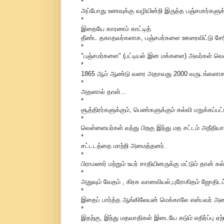
*
அப்போது உணவுக்கு வழியின்றி இருத்த பஞ்சமார்களுக
*
இதையே காரணம் காட்டித்
தீண்ட தகாதவர்களாக, பஞ்சமர்களை ஊரைவிட்டு சேரி
*
"பஞ்சமர்களை" (பட்டியல் இன மக்களை) அவர்கள் வெள்
*
1865 ஆம் ஆண்டு வரை அதாவது 2000 வருடங்களாக,இந்து
*
அதனால் தான்...
*
சூத்திரர்களுக்கும், பெண்களுக்கும் கல்வி மறுக்கப்
*
வெள்ளையர்கள் வந்து பிறகு இந்து மத சட்டம் அநீதியா
*
சட்டடத்தை மாற்றி அமைத்தனர்.
*
பிராமணர் மற்றும் உயர் சாதியினருக்கு மட்டும் தான் கல
*
அதுவும் வேதம் , கிரக வானவியல்,புரோகிதம் ஜோதிடம
*
இதைப் பார்த்த ஆங்கிலேயன் மெக்காலே என்பவர் அனைவ
*
இதற்கு, இந்து மதவாதிகள் இடையே கடும் எதிர்ப்பு ஏற்ப