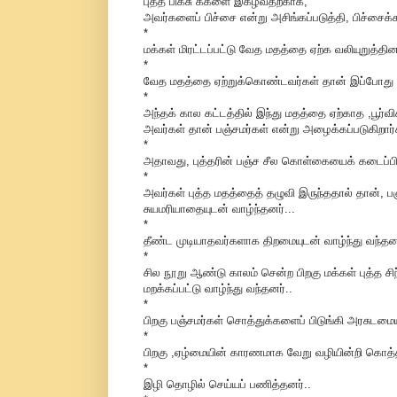
புத்த பிக்சு க்களை இகழ்வதற்காக,
அவர்களைப் பிச்சை என்று அசிங்கப்படுத்தி, பிச்சைக
*
மக்கள் மிரட்டப்பட்டு வேத மதத்தை ஏற்க வலியுறுத்தினர
*
வேத மதத்தை ஏற்றுக்கொண்டவர்கள் தான் இப்போது உள்
*
அந்தக் கால கட்டத்தில் இந்து மதத்தை ஏற்காத ,பூர்விக
அவர்கள் தான் பஞ்சமர்கள் என்று அழைக்கப்படுகிறார்
*
அதாவது, புத்தரின் பஞ்ச சீல கொள்கையைக் கடைப்பிடி
*
அவர்கள் புத்த மதத்தைத் தழுவி இருந்ததால் தான், பஞ
சுயமரியாதையுடன் வாழ்ந்தனர்...
*
தீண்ட முடியாதவர்களாக திறமையுடன் வாழ்ந்து வந்தனர
*
சில நூறு ஆண்டு காலம் சென்ற பிறகு மக்கள் புத்த 
மறக்கப்பட்டு வாழ்ந்து வந்தனர்..
*
பிறகு பஞ்சமர்கள் சொத்துக்களைப் பிடுங்கி அரசுடமையா
*
பிறகு ,ஏழ்மையின் காரணமாக வேறு வழியின்றி கொத்த
*
இழி தொழில் செய்யப் பணித்தனர்..