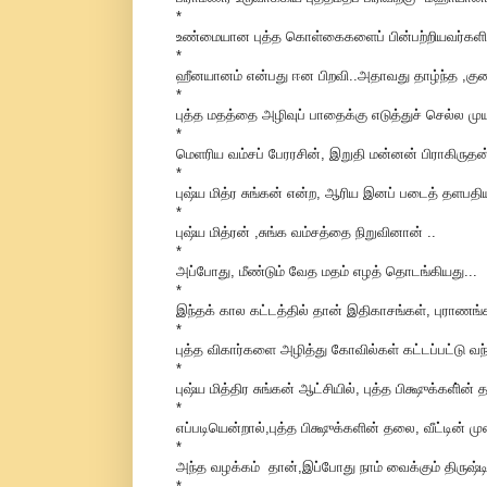
*
உண்மையான புத்த கொள்கைகளைப் பின்பற்றியவர்களின்
*
ஹீனயானம் என்பது ஈன பிறவி..அதாவது தாழ்ந்த ,குறை
*
புத்த மதத்தை அழிவுப் பாதைக்கு எடுத்துச் செல்ல முய
*
மெளரிய வம்சப் பேரரசின், இறுதி மன்னன் பிராகிருதன
*
புஷ்ய மித்ர சுங்கன் என்ற, ஆரிய இனப் படைத் தளபதியா
*
புஷ்ய மித்ரன் ,சுங்க வம்சத்தை நிறுவினான் ..
*
அப்போது, மீண்டும் வேத மதம் எழத் தொடங்கியது...
*
இந்தக் கால கட்டத்தில் தான் இதிகாசங்கள், புராணங்க
*
புத்த விகார்களை அழித்து கோவில்கள் கட்டப்பட்டு வந
*
புஷ்ய மித்திர சுங்கன் ஆட்சியில், புத்த பிக்ஷுக்கள
*
எப்படியென்றால்,புத்த பிக்ஷுக்களின் தலை, வீட்டின் மு
*
அந்த வழக்கம் தான்,இப்போது நாம் வைக்கும் திருஷ்ட
*