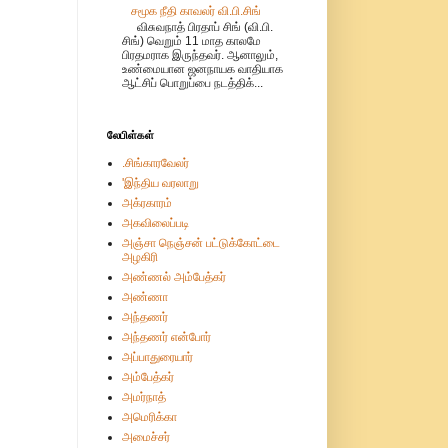
சமூக நீதி காவலர் வி.பி.சிங்
விசுவநாத் பிரதாப் சிங் (வி.பி.
சிங்) வெறும் 11 மாத காலமே
பிரதமராக இருந்தவர். ஆனாலும்,
உண்மையான ஜனநாயக வாதியாக
ஆட்சிப் பொறுப்பை நடத்திக்...
லேபிள்கள்
.சிங்காரவேலர்
'இந்திய வரலாறு
அக்ரகாரம்
அகவிலைப்படி
அஞ்சா நெஞ்சன் பட்டுக்கோட்டை
அழகிரி
அண்ணல் அம்பேத்கர்
அண்ணா
அந்தணர்
அந்தணர் என்போர்
அப்பாதுரையார்
அம்பேத்கர்
அமர்நாத்
அமெரிக்கா
அமைச்சர்