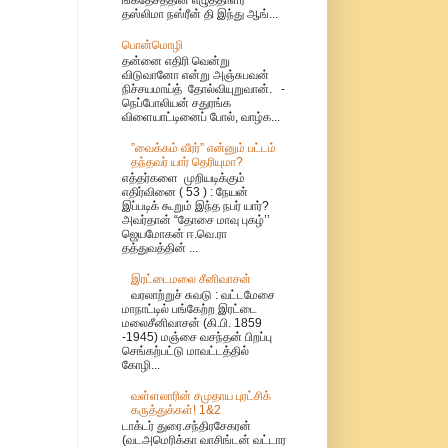
தஸ்லிமா நஸ்ரீன் தி இந்து ஆங்...
பொன்மொழி
தன்னை எதிரி வென்று
விடுவானோ என்று அஞ்சுபவன்
நிச்சயமாய்த் தோல்வியுறுவான். -
நெப்போலியன் சதுரங்க
விளையாட்டினைப் போல், வாழ்க...
”வைக்கம் வீரர்” என்னும் பட்டம்
தந்தவர் யார் தெரியுமா?
எத்தர்களை முறியடிக்கும்
எதிர்வினை ( 53 ) : நேயன்
இப்படிக் கூறும் இந்த நபர் யார்?
அவர்தான் “தோசை மாவு புகழ்’’
ஜெயமோகன் ஈ.வெ.ரா
தத்துவத்தின் ...
இரட்டைமலை சீனிவாசன்
வரலாற்றுச் சுவடு : வட்டமேசை
மாநாட்டில் பங்கேற்ற இரட்டை
மலைசீனிவாசன் (கி.பி. 1859
-1945) மஞ்சை வசந்தன் பிறப்பு
செங்கற்பட்டு மாவட்டத்தில்
கோழி...
வள்ளலாரின் சமுதாய புரட்சிக்
கருத்துக்கள்! 1&2
டாக்டர் துரை.சந்திரசேகரன்
(வடஅமெரிக்கா வாசிங்டன் வட்டார