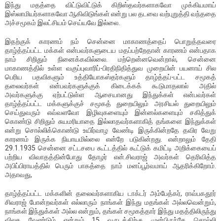
இந்து மதத்தை விட்டுவிட்டுக் கிறிஸ்தவர்களாகவோ முக்கியமாய்
இஸ்லாமியர்களாகவோ ஆகிவிடுங்கள் என்று பல தடவை வற்புறுத்தி வந்ததை
அச்சமூகம் இலட்சியம் செய்யவே இல்லை.
இதற்குக் காரணம் நம் சென்னை மாகாணத்தைப் பொறுத்தவரை
தாழ்த்தப்பட்ட மக்கள் என்பவர்களுடைய மதப்பற்றேதான் காரணம் என்பதாக
நாம் சிறிதும் நினைக்கவில்லை. மற்றென்னவென்றால், சென்னை
மாகாணத்தில் உள்ள வகுப்புவாரிப்-பிரதிநிதித்துவ முறையின் பயனாய் சில
பெரிய பதவிகளும் உத்தியோகஸ்தர்களும் தாழ்த்தப்-பட்ட சமூகத்
தலைவர்கள் என்பவர்களுக்குக் கிடைக்கக் கூடுமாதலால் அதில்
அவர்களுக்கு ஏற்பட்டுள்ள ஆசையானது இந்துக்கள் என்பவர்கள்
தாழ்த்தப்பட்ட மக்களுக்குச் சமூகத் துறையிலும் அரசியல் துறையிலும்
செய்துவரும் எவ்வளவோ இழிவுகளையும் இன்னல்களையும் சகித்துக்
கொண்டு சிறிதும் சுயமரியாதை இல்லாதவர்களாகித் தங்களை இந்துக்கள்
என்று சொல்லிக்கொண்டு உயிர்வாழ வேண்டி இருக்கின்றதே தவிர வேறு
காரணம் இருக்க நியாயமில்லை என்றே படுகின்றது. என்றாலும் தேதி
29.1.1935 சென்னை சட்டசபை கூட்டத்தில் கூட்டுக் கமிட்டி அறிக்கையைப்
பற்றிய விவாதத்தின்போது தோழர் என்.சிவராஜ் அவர்கள் தெரிவித்த
அபிப்பிராயத்தில் பெரும் பாகத்தை நாம் மனப்பூர்வமாய் ஆதரிக்கிறோம்.
அதாவது,
தாழ்த்தப்பட்ட மக்களின் தலைவர்களாகிய டாக்டர் அம்பேத்கர், ராவ்பகதூர்
சிவராஜ் போன்றவர்கள் எல்லாரும் நாங்கள் இந்து மதங்கள் அல்லவென்றும்,
நாங்கள் இந்துக்கள் அல்ல என்றும், தங்கள் சமூகத்தார் இந்து மதத்திலிருந்து
விலக வேண்டும் என்றும் 15 வருடத்திற்கு முன்பிருந்தே சொல்லி