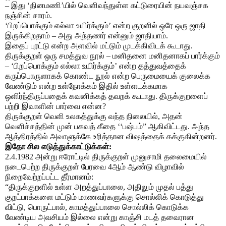
– இது ‘தினமணி’யில் வெளிவந்துள்ள கட்டுரையின் நயவஞ்சக
நஞ்சின் சாரம்.
‘பிறப்பொக்கும் எல்லா உயிர்க்கும்’ என்ற குறளில் ஒரே ஒரு ஜாதி
இருக்கிறதாம் – அது அந்தணர் என்னும் ஜாதியாம்.
இதைப் புரட்டு என்ற அளவில் மட்டும் முடக்கிவிடக் கூடாது.
திருக்குறள் ஒரு சமத்துவ நூல் – மனிதனை மனிதனாகப் பார்க்கும்
– ‘பிறப்பொக்கும் எல்லா உயிர்க்கும்’ என்ற தத்துவத்தைக்
கருப்பொருளாகக் கொண்ட நூல் என்ற பெருமையைக் குலைக்க
வேண்டும் என்ற உள்நோக்கம் இதில் உள்ளடக்கமாக
ஒளிர்ந்திருப்பதைக் கவனிக்கத் தவறக் கூடாது. திருக்குறளைப்
பற்றி இவாளின் பார்வை என்ன?
திருக்குறள் வெளி உலகத்துக்கு வந்த நிலையில், அதன்
வெளிச்சத்தின் முன் பகவத் கீதை ‘‘பஷ்பம்” ஆகிவிட்டது. அந்த
ஆத்திரத்தில் அவாளுக்கே உரித்தான விஷத்தைக் கக்குகின்றனர்.
இதோ சில எடுத்துக்காட்டுக்கள்:
2.4.1982 அன்று ஈரோட்டில் திருக்குறள் முனுசாமி தலைமையில்
நடைபெற்ற திருக்குறள் பேரவை 4ஆம் ஆண்டு விழாவில்
நிறைவேற்றப்பட்ட தீர்மானம்:
“திருக்குறளில் உள்ள அறத்துப்பாலை, அதிலும் முதல் பத்து
குறட்பாக்களை மட்டும் மாணவர்களுக்கு சொல்லிக் கொடுத்து
விட்டு, பொருட்பால், காமத்துப்பாலை சொல்லிக் கொடுக்க
வேண்டிய அவசியம் இல்லை என்று காஞ்சி மடத் தவைரான