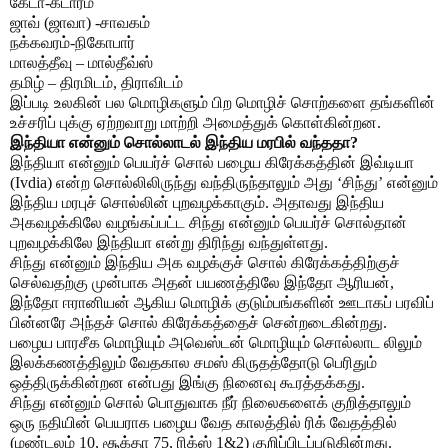
கேடா-கடாரம்
ஜாவ் (ஜாவா) -சாவகம்
நக்கவரம்-நிகோபார்
மாலத்தீவு – மால்தீவ்ஸ்
தமிழ் – திரமிடம், திராவிடம்
இப்படி உலகின் பல மொழிகளும் பிற மொழிச் சொற்களை தங்களின்
உச்சரிப் புக்கு ஏற்றவாறு மாற்றி அமைத்துக் கொள்கின்றன.
இந்தியா என்னும் சொல்லாடல் இந்திய மரபில் வந்ததா?
இந்தியா என்னும் பெயர்ச் சொல் பழைய கிரேக்கத்தின் இவ்டியா
(Ivdia) என்ற சொல்லிலிருந்து வந்திருந்தாலும் அது ‘சிந்து’ என்னும்
இந்திய மரபுச் சொல்லின் புறவழக்காகும். அதாவது இந்திய
அகவழக்கிலே வழங்கப்பட்ட சிந்து என்னும் பெயர்ச் சொல்தான்
புறவழக்கிலே இந்தியா என்று திரிந்து வந்துள்ளது.
சிந்து என்னும் இந்திய அக வழக்குச் சொல் கிரேக்கத்திற்குச்
செல்வதற்கு முன்பாக அதன் பயணத்திலே இந்தோ ஆரியன்,
இந்தோ ஈரானியன் ஆகிய மொழிக் குடும்பங்களின் ஊடாகப் பரவிப்
பின்னரே அந்தச் சொல் கிரேக்கத்தைச் சென்றடைகின்றது.
பழைய பாரசீக மொழியும் அவெஸ்டன் மொழியும் சொல்லாட லிலும்
இலக்கணத்திலும் வேதகால சமஸ் கிருதத்தோடு பெரிதும்
ஒத்திருக்கின்றன என்பது இங்கு நினைவு கூரத்தக்கது.
சிந்து என்னும் சொல் பொதுவாக நீர் நிலைகளைக் குறித்தாலும்
ஒரு நதியின் பெயராக பழைய வேத காலத்தில் ரிக் வேதத்தில்
(மண்டலம் 10, சூக்தா 75, ரிக்ஸ் 1&2) குறிப்பிடப்படுகின்றது.