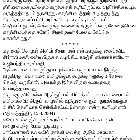
தவத்திரு ஜெயேந்திர சரஸ்வதி துறவியார் திருக்குறளைப் பற்றி
திரிபான முறையில் தம் கருத்தைக் கூறியிருப்பது, அதிர்ச்சியையும்,
வருத்தத்தையும் தருகிறது. காஞ்சி மடத்தார் அடுத்தடுத்து
திருக்குறளைப் பற்றி புறங்கூறி வருவதற்கு கண்டனம்
தெரிவிப்பதுடன், அக்கருத்துக்களைத் திரும்பப் பெற வேண்டுமென
காஞ்சி மடத்தை ஈரோடு திருக்குறள் பேரவை கேட்டுக்
கொள்கிறது.”
* * * * *
மதுரைத் தொழில் அதிபர் சீதாராமன் என்பவருக்கு கைங்கரிய
சிரோன்மணி என்ற விருதை வழங்கிய காஞ்சி சங்கராச்சாரியார்
ஜெயேந்திர சரஸ்வதி,
“நல்லவர்களை வாழ்த்தும் பழக்கம் வெகு காலமாக இருந்து
வருகிறது. சீதாராமன் தமிழுக்கும், திருக்குறளுக்கும் சேவை
செய்து வருகிறார். அவருக்கு இந்த விருது வழங்குவது
பொருத்தமானது.
திருக்குறளில் உள்ள அறத்துப்பால் கிட்டத்தட்ட பகவத் கீதையின்
தமிழாக்கமே ஆகும். வாழ்வின் வழிமுறைகளும், குறிக்கோளும்
அதில் தெளிவாக தெரிவிக்கப்பட்டுள்ளது” என்று கூறியுள்ளார்.
(‘தினத்தந்தி’, 15.4.2004)
ஏதோ சின்னஞ்சிறு சங்கராச்சாரியார் உளறிக் கொட்டி விட்டார்
என்று கடந்து போக முடியாது.
பார்ப்பனர்கள் தலையில் தூக்கி வைத்து ஆடும் மகாமகா
பெரியவாள் என்று விண்ணுக்குத் தூக்கிக் காட்டும் காஞ்சி மூத்த