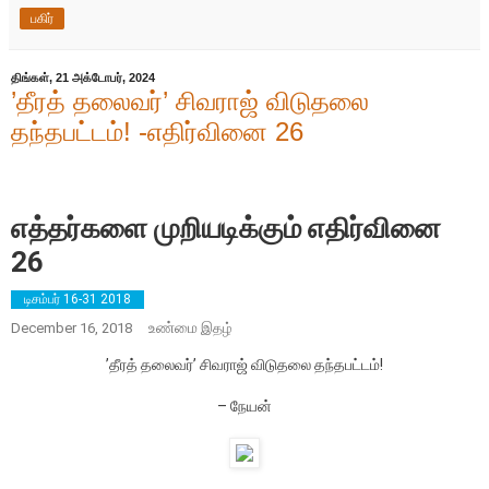
பகிர்
திங்கள், 21 அக்டோபர், 2024
’தீரத் தலைவர்’ சிவராஜ் விடுதலை
தந்தபட்டம்! -எதிர்வினை 26
எத்தர்களை முறியடிக்கும் எதிர்வினை
26
டிசம்பர் 16-31 2018
உண்மை
December 16, 2018
இதழ்
’தீரத் தலைவர்’ சிவராஜ் விடுதலை தந்தபட்டம்!
– நேயன்