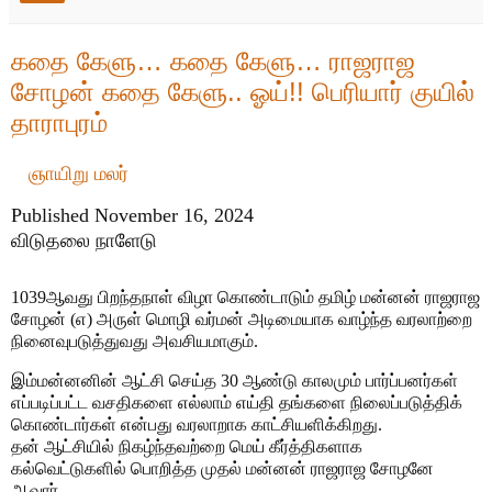
கதை கேளு… கதை கேளு… ராஜராஜ
சோழன் கதை கேளு.. ஓய்!! பெரியார் குயில்
தாராபுரம்
ஞாயிறு மலர்
Published November 16, 2024
விடுதலை நாளேடு
1039ஆவது பிறந்தநாள் விழா கொண்டாடும் தமிழ் மன்னன் ராஜராஜ
சோழன் (எ) அருள் மொழி வர்மன் அடிமையாக வாழ்ந்த வரலாற்றை
நினைவுபடுத்துவது அவசியமாகும்.
இம்மன்னனின் ஆட்சி செய்த 30 ஆண்டு காலமும் பார்ப்பனர்கள்
எப்படிப்பட்ட வசதிகளை எல்லாம் எய்தி தங்களை நிலைப்படுத்திக்
கொண்டார்கள் என்பது வரலாறாக காட்சியளிக்கிறது.
தன் ஆட்சியில் நிகழ்ந்தவற்றை மெய் கீர்த்திகளாக
கல்வெட்டுகளில் பொறித்த முதல் மன்னன் ராஜராஜ சோழனே
ஆவார்.