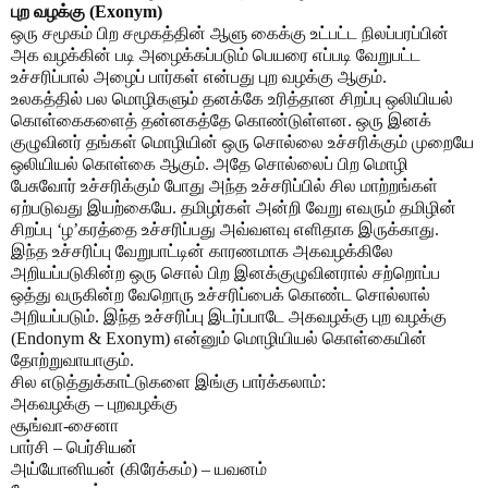
புற வழக்கு (Exonym)
ஒரு சமூகம் பிற சமூகத்தின் ஆளு கைக்கு உட்பட்ட நிலப்பரப்பின்
அக வழக்கின் படி அழைக்கப்படும் பெயரை எப்படி வேறுபட்ட
உச்சரிப்பால் அழைப் பார்கள் என்பது புற வழக்கு ஆகும்.
உலகத்தில் பல மொழிகளும் தனக்கே உரித்தான சிறப்பு ஒலியியல்
கொள்கைகளைத் தன்னகத்தே கொண்டுள்ளன. ஒரு இனக்
குழுவினர் தங்கள் மொழியின் ஒரு சொல்லை உச்சரிக்கும் முறையே
ஒலியியல் கொள்கை ஆகும். அதே சொல்லைப் பிற மொழி
பேசுவோர் உச்சரிக்கும் போது அந்த உச்சரிப்பில் சில மாற்றங்கள்
ஏற்படுவது இயற்கையே. தமிழர்கள் அன்றி வேறு எவரும் தமிழின்
சிறப்பு ‘ழ’கரத்தை உச்சரிப்பது அவ்வளவு எளிதாக இருக்காது.
இந்த உச்சரிப்பு வேறுபாட்டின் காரணமாக அகவழக்கிலே
அறியப்படுகின்ற ஒரு சொல் பிற இனக்குழுவினரால் சற்றொப்ப
ஒத்து வருகின்ற வேறொரு உச்சரிப்பைக் கொண்ட சொல்லால்
அறியப்படும். இந்த உச்சரிப்பு இடர்ப்பாடே அகவழக்கு புற வழக்கு
(Endonym & Exonym) என்னும் மொழியியல் கொள்கையின்
தோற்றுவாயாகும்.
சில எடுத்துக்காட்டுகளை இங்கு பார்க்கலாம்:
அகவழக்கு – புறவழக்கு
சூங்வா-சைனா
பார்சி – பெர்சியன்
அய்யோனியன் (கிரேக்கம்) – யவனம்