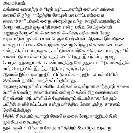
அமைத்தார்.
வங்காள வரலாற்று அறிஞர் ஆர்.டி.பானர்ஜி என்பவர் கங்கை
கரையிலிருந்து ராஜேந்திர சோழன் பல பார்ப்பனர்களை
சைவாச்சாரியர்கள் என்று அழைத்து வந்து காஞ்சி மாநகரிலும்
சோழ நாட்டிலும் குடி ஏற்றினான் என்று பதிவு செய்துள்ளார்.
ராஜராஜ சோழனின் அண்ணன் ஆதித்த கரிகாலன் சோழ
வரலாற்றின் முக்கியமான பெரும் போர் வீரன். ஆனால் இவ்வீரனை
நான்கு பார்ப்பன சகோதரர்கள் ஒன்று சேர்ந்து கொலை செய்தனர்
என்று சிதம்பரம் தாலுகா, காட்டுமன்னார்கோவில், உடையார் குடியில்
காணப்படும் கல்வெட்டு உறுதி செய்கிறது. இவர்கள் ராஜராஜ
சோழன் தந்தையாகிய கண்டராதித்த சோழனுடைய அரசாங்கத்தில்
உயர் பொறுப்பில் இருந்த அதிகாரிகளும் ஆவர்.
ஆனால் இவ் வரலாறு திட்டமிட்டு கல்கி எழுதிய பொன்னியின்
செல்வன் நூலில் மறைக்கப்பட்டுள்ளது.
ராஜராஜ சோழனின் முக்கிய போர்களில் ஒன்றான காந்தளூர் சாலை
போரில் வென்று சாலா போகம் என்னும் கல்வி நிறுவனங்களை
நிறுவினார். அப்பள்ளியில் வேதங்களும் வியாக்கரணங்களும்
பயிற்சி அளிக்கப்பட்டன என்று பார்த்திவ சேகர புரத்து சாசனம்
தெரிவிக்கிறது
இதில் சிதம்பரம் நடராஜர் கோவில் கதை சோழ ராஜ்ஜியத்தின்
முக்கிய கதையாகும்.
நூல் உதவி : “பிற்கால சோழர் சரித்திரம் & தமிழக வரலாறு