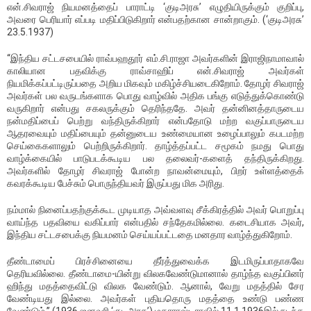
என்.சிவராஜ் நியமனத்தைப் பாராட்டி ‘குடிஅரசு’ எழுதியிருக்கும் குறிப்பு,
அவரை பெரியார் எப்படி மதிப்பிடுகிறார் என்பதற்கான சான்றாகும். (‘குடிஅரசு’
23.5.1937)
“இந்திய சட்டசபையில் ராவ்பஹதூர் எம்.சி.ராஜா அவர்களின் இராஜிநாமாவால்
காலியான பதவிக்கு ராவ்சாஹிப் என்.சிவராஜ் அவர்கள்
நியமிக்கப்பட்டிருப்பதை அறிய மிகவும் மகிழ்ச்சியடைகிறோம். தோழர் சிவராஜ்
அவர்கள் பல வருடங்களாக பொது வாழ்வில் அதிக பங்கு எடுத்துக்கொண்டு
வருகிறார் என்பது சகலருக்கும் தெரிந்ததே. அவர் தன்னினத்தாருடைய
நன்மதிப்பைப் பெற்று வந்திருக்கிறார் என்பதோடு மற்ற வகுப்பாருடைய
ஆதரவையும் மதிப்பையும் தன்னுடைய உண்மையான உழைப்பாலும் கபடமற்ற
செய்கைகளாலும் பெற்றிருக்கிறார். தாழ்த்தப்பட்ட சமூகம் நமது பொது
வாழ்க்கையில் பாடுபடக்கூடிய பல தலைவர்-களைத் தந்திருக்கிறது.
அவர்களில் தோழர் சிவராஜ் போன்ற நாவன்மையும், பிறர் உள்ளத்தைக்
கவரக்கூடிய பேச்சும் பொருந்தியவர் இருப்பது மிக அரிது.
நம்மால் நினைப்பதற்குக்கூட முடியாத அவ்வளவு சீக்கிரத்தில் அவர் பொறுப்பு
வாய்ந்த பதவியை வகிப்பார் என்பதில் சந்தேகமில்லை. கடைசியாக அவர்,
இந்திய சட்டசபைக்கு நியமனம் செய்யப்பட்டதை மனதார வாழ்த்துகிறோம்.
தீண்டாமைப் பிரச்சினையை தீர்த்துவைக்க இடமிருப்பாதாகவே
தெரியவில்லை. தீண்டாமை-யின்று விலகவேண்டுமானால் தாழ்ந்த வகுப்பினர்
ஹிந்து மதத்தைவிட்டு விலக வேண்டும். ஆனால், வேறு மதத்தில் சேர
வேண்டியது இல்லை. அவர்கள் புதியதொரு மதத்தை உண்டு பண்ண