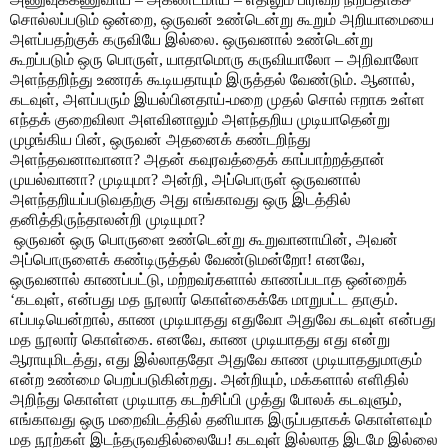
சொல்லப்படும் ஒன்றை, ஒருவன் உண்டென்று கூறும் அறியாமையை
அளப்பதற்குக் கருவியே இல்லை. ஒருவனால் உண்டென்று
கூறப்படும் ஒரு பொருள், யாதாமொரு கருவியாலோ – அறிவாலோ
அளந்தறிந்து உணரக் கூடியதாயும் இருத்தல் வேண்டும். ஆனால்,
கடவுள், அளப்பரும் இயல்பினதாய்-மறை முதல் சொல் ஈறாக உள்ள
எந்தக் குறைவிலா அளவினாலும் அளந்தறிய முடியாதென்று
முழங்கிய பின், ஒருவன் அதனைக் கண்டறிந்து
அளந்தவனாவானா? அதன் கவுரவத்தைக் காப்பாற்றத்தான்
முயல்வானா? முடியுமா? அன்றி, அப்பொருள் ஒருவனால்
அளந்தறியப்படுவதற்கு அது எங்காவது ஒரு இடத்தில்
தனித்திருந்தாலன்றி முடியுமா?
ஒருவன் ஒரு பொருளை உண்டென்று கூறுவானாயின், அவன்
அப்பொருளைக் கண்டிருத்தல் வேண்டுமன்றோ! எனவே,
ஒருவனால் காணப்பட்டு, மற்றவர்களால் காணப்படாத ஒன்றைக்
‘கடவுள், என்பது மத நூலார் கொள்கைக்கே மாறுபட்ட தாகும்.
எப்படியென்றால், காண முடியாதது எதுவோ அதுவே கடவுள் என்பது
மத நூலார் கொள்கை. எனவே, காண முடியாதது எது என்று
ஆராயுமிடத்து, எது இல்லாததோ அதுவே காண முடியாததுமாகும்
என்ற உண்மை பெறப்படுகின்றது. அன்றியும், மக்களால் எளிதில்
அறிந்து கொள்ள முடியாத கடற்சிப்பி முத்து போலக் கடவுளும்,
எங்காவது ஒரு மறைவிடத்தில் தனியாக இருப்பதாகக் கொள்ளவும்
மத நூற்கள் இடந்தருவதில்லையே! கடவுள் இல்லாத இடமே இல்லை