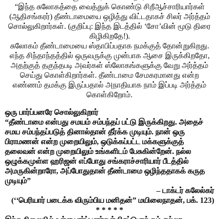
“இந்த சுலோகத்தை வைத்துக் கொண்டு சிறீஆச்சாரியார்கள்
(ஆதிசங்கரர்) தீண்டாமையை ஒழித்து விட்டதாகச் சிலர் அர்த்தம்
சொல்லுகிறார்கள். (குறிப்பு: இந்த இடத்தில் ‘சோ’வின் மூடு திரை
கிழிகிறதே!).
சுலோகம் தீண்டாமையை ஸ்தாபிப்பதாக நமக்குத் தோன்றுகிறது.
எந்த சிந்தாந்தத்தில் ஒருவருக்கு முன்பாக ஆசை இருக்கிறதோ,
அதற்குத் தகுந்தபடி அவர்கள் ஸ்லோகங்களுக்கு வேறு அர்த்தம்
செய்து கொள்கிறார்கள். தீண்டாமை சேமகரமானது என்ற
எண்ணம் தமக்கு இருப்பதால் அநாதியாக நாம் இப்படி அர்த்தம்
கொள்கிறோம்.
ஒரு பார்ப்பனரே சொல்லுகிறார்
“தீண்டாமை என்பது சமயம் சம்பந்தப் பட்டு இருக்கிறது. அதைச்
சமய சம்பந்தப்படுத் தினால்தான் தீர்க்க முடியும். நான் ஒரு
பிராமணன் என்ற முறையிலும், ஒடுக்கப்பட்ட மக்களுக்குத்
தலைவன் என்ற முறையிலும் உங்களிடம் பேசுகின்றேன். நல்ல
ஒழுக்கமுள்ள ஹரிஜன் எப்போது சங்கராச்சாரியார் பீடத்தில்
அமருகின்றாரோ, அப்போதுதான் தீண்டாமை ஒழிந்ததாகக் கருத
முடியும்”
– டாக்டர் கலேல்கர்
(‘‘பெரியார் படைக்க விரும்பிய மனிதன்” மயிலைநாதன், பக். 123)
* * * * *