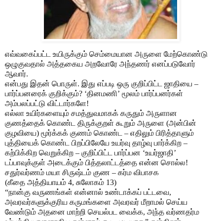
எவ்வகைப்பட்ட உயிருக்கும் செம்மையான அருளை மேற்கொண்டு
ஒழுகுவதால் அத்தகைய அறவோரே அந்தணர் எனப்படுவோர்
ஆவார்.
என்பது இதன் பொருள். இது எப்படி ஒரு குறிப்பிட்ட ஜாதியை –
பார்ப்பனரைக் குறிக்கும்? ‘தினமணி’ மூலம் பார்ப்பனர்கள்
அம்பலப்பட்டு விட்டார்களே!
எல்லா உயிர்களையும் சமத்துவமாகக் கருதும் அருளான
குணத்தைக் கொண்ட திருக்குறள் கூறும் அருளை (அன்பின்
குழவியை) மூர்க்கக் குணம் கொண்ட – எதிலும் பிரித்தாளும்
புத்தியைக் கொண்ட பிறப்பிலேயே உயர்வு தாழ்வு பார்க்கிற –
கற்பிக்கிற வெறுக்கிற – குறிப்பிட்ட பார்ப்பன ‘உயர்ஜாதி’
டப்பாவுக்குள் அடைக்கும் பித்தலாட்டத்தை என்ன சொல்ல!
சதுர்வர்ணம் மயா சிருஷ்டம் குண – கர்ம விபாசக
(கீதை அத்தியாயம் 4, சுலோகம் 13)
“நான்கு வருணங்கள் என்னால் உண்டாக்கப் பட்டவை,
அவரவர்களுக்குரிய கருமங்களை அவரவர் மீறாமல் செய்ய
வேண்டும் அதனை மாற்றி செயல்பட வைக்க, அந்த வர்ணதர்ம