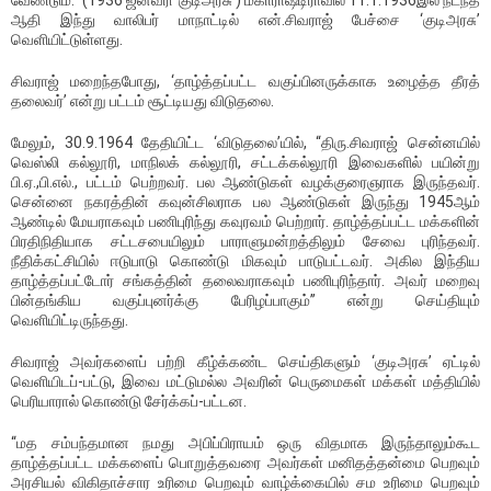
வேண்டும்.’’ (1936 ஜனவரி ‘குடிஅரசு’) மகாராஷ்டிராவில் 11.1.1936இல் நடந்த
ஆதி இந்து வாலிபர் மாநாட்டில் என்.சிவராஜ் பேச்சை ‘குடிஅரசு’
வெளியிட்டுள்ளது.
சிவராஜ் மறைந்தபோது, ‘தாழ்த்தப்பட்ட வகுப்பினருக்காக உழைத்த தீரத்
தலைவர்’ என்று பட்டம் சூட்டியது விடுதலை.
மேலும், 30.9.1964 தேதியிட்ட ‘விடுதலை’யில், “திரு.சிவராஜ் சென்னயில்
வெஸ்லி கல்லூரி, மாநிலக் கல்லூரி, சட்டக்கல்லூரி இவைகளில் பயின்று
பி.ஏ.,பி.எல்., பட்டம் பெற்றவர். பல ஆண்டுகள் வழக்குரைஞராக இருந்தவர்.
சென்னை நகரத்தின் கவுன்சிலராக பல ஆண்டுகள் இருந்து 1945ஆம்
ஆண்டில் மேயராகவும் பணிபுரிந்து கவுரவம் பெற்றார். தாழ்த்தப்பட்ட மக்களின்
பிரதிநிதியாக சட்டசபையிலும் பாராளுமன்றத்திலும் சேவை புரிந்தவர்.
நீதிக்கட்சியில் ஈடுபாடு கொண்டு மிகவும் பாடுபட்டவர். அகில இந்திய
தாழ்த்தப்பட்டோர் சங்கத்தின் தலைவராகவும் பணிபுரிந்தார். அவர் மறைவு
பின்தங்கிய வகுப்புனர்க்கு பேரிழப்பாகும்’’ என்று செய்தியும்
வெளியிட்டிருந்தது.
சிவராஜ் அவர்களைப் பற்றி கீழ்க்கண்ட செய்திகளும் ‘குடிஅரசு’ ஏட்டில்
வெளியிடப்-பட்டு, இவை மட்டுமல்ல அவரின் பெருமைகள் மக்கள் மத்தியில்
பெரியாரால் கொண்டு சேர்க்கப்-பட்டன.
“மத சம்பந்தமான நமது அபிப்பிராயம் ஒரு விதமாக இருந்தாலும்கூட
தாழ்த்தப்பட்ட மக்களைப் பொறுத்தவரை அவர்கள் மனிதத்தன்மை பெறவும்
அரசியல் விகிதாச்சார உரிமை பெறவும் வாழ்க்கையில் சம உரிமை பெறவும்