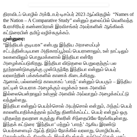
திராவிடப் பொழில் அக்டோபர்-டிசம்பர் 2023 ஆய்விதழில் “Names of
the Nation – A Comparative Study” என்னும் தலைப்பில் வெளிவந்த
பேராசிரியர் கண்ணபிரான் இரவிசங்கர் அவர்களின் ஆங்கிலக்
கட்டுரையின் தமிழ் வழிச்சுருக்கம்.
முன்னுரை:
“இந்தியக் குடியரசு” என்பது இந்திய அரசமைப்புச்
சட்டத்தின்படியான அதிகாரப்பூர்வப் பெயரானாலும், உள் நாட்டிலும்
உலகளவிலும் பொதுமக்களால் இந்தியா என்றே
அழைக்கப்படுகிறது. இந்தியா விடுதலை பெறுவதற்குப் பல
நூற்றாண்டுகளுக்கு முன்பிருந்தே இந்தியா என்னும் பெயர்
வரலாற்றின் பக்கங்களில் காணக் கிடைக்கிறது.
ஆனால், பல்லாண்டு காலமாகப் ‘பாரத்’ என்னும் பெயரும் – இந்திய
நாட்டின் பெயராக அழைக்கும் வழக்கம் உலக அளவில்
இல்லையென்றாலும் உள்ளூர் அளவில் அவ்வாறும் அழைக்கப்பட்டு
வந்துள்ளது.
இந்தியா என்னும் பெயர்ச்சொல் அயற்சொல் என்றும், அந்தப் பெயர்
காலனியாதிக்கத்தால் நம்மீது திணிக்கப்பட்ட பெயர் என்றும் ஒரு
புரிதலற்ற தவறான கருத்து சிலரின் சிந்தையிலே தேங்கியுள்ளது.
இந்தக் கட்டுரை ‘இந்தியா’ மற்றும் ‘பாரத்’ ஆகிய இரண்டு
பெயர்களையும் ஆய்ந் திடும் நோக்கில் வரலாறு, மொழியியல்,
தொன்மவியல், நிலவியல், இலக்கியங்கள், கல்வெட்டுகள், மதப்