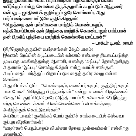
இந்த நிலையில் உள்ள பார்ப்பனர்கள் பிறப்பொக்கும் எல்லா
உயிர்க்கும் என்று சொன்ன திருக்குறளில் கூறப்படும் அந்தணர்
என்பது – ஜாதியைக் குறிக்கும் ஒரே சொல்லாம், அது
பார்ப்பனர்களை மட்டுமே குறிக்கிறதாம்!
“சிறுத்தை தன் புள்ளிகளை மாற்றிக் கொண்டாலும்,
எத்தியோப்பியன் தன் நிறத்தை மாற்றிக் கொண்டாலும் பார்ப்பான்
தன் பிறவிப் புத்தியை மாற்றிக் கொள்ளவே மாட்டான்!”
– டாக்டர் டி.எம். நாயர்
(சிறீஜெகத்குருவின் உபதேசங்கள் 2ஆம் பாகம்)
இவரால் பிறப்பின் அடிப்படையில் வர்ணம் என்பதை நியாயப்படுத்த
முடியாத பலகீனத்துக்கு ஆளாகி, எனக்கு ‘அப்படி’ தோன்றுகிறது.
அதனால் ‘இப்படி’ சொல்லுகிறேன் என்று வாய்ச் சாங்குளி
அடிப்பதைப் பார்த்துப் பரிதாபப்படுவதைத் தவிர வேறு என்ன
சொல்ல!
அது கிடக்கட்டும் – “பெண்களும், வைஸ்யர்களும், சூத்திரர்களும்
பாவ யோனியிலிருந்து பிறந்தவர்கள்” என்று பகவான் கிருஷ்ணன்
கீதையில் குறிப்பிடுகிறாரே (அத்தியாயம் 9, சுலோகம் 32) இதற்கு
எந்த வெண்டைக்காய் விளக்கெண்ணெய் விளக்கத்தை
அவிழ்த்துக் கொட்டுவார்கள்?
அய்யோ பாவம்! குளிக்கப் போய் கும்பிச் சாக்கடையில் அல்லவா
குப்புற வீழ்கிறார்கள்!
“மாதர்கள் பெரும்பாலும் விபச்சார தோஷ முள்ளவர்கள்” என்கிறது
மனுதர்மம்.