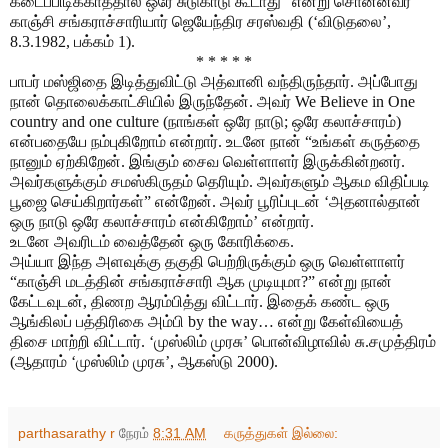
கடைப்பிடிக்காததால் ஒரே சுடுகாடு கூடாது” என்று சொன்னவர்
காஞ்சி சங்கராச்சாரியார் ஜெயேந்திர சரஸ்வதி (‘விடுதலை’,
8.3.1982, பக்கம் 1).
* * * * *
பாபர் மஸ்ஜிதை இடித்துவிட்டு அத்வானி வந்திருந்தார். அப்போது
நான் தொலைக்காட்சியில் இருந்தேன். அவர் We Believe in One
country and one culture (நாங்கள் ஒரே நாடு; ஒரே கலாச்சாரம்)
என்பதையே நம்புகிறோம் என்றார். உடனே நான் “உங்கள் கருத்தை
நானும் ஏற்கிறேன். இங்கும் சைவ வெள்ளாளர் இருக்கின்றனர்.
அவர்களுக்கும் சமஸ்கிருதம் தெரியும். அவர்களும் ஆகம விதிப்படி
பூஜை செய்கிறார்கள்” என்றேன். அவர் பூரிப்புடன் ‘அதனால்தான்
ஒரு நாடு ஒரே கலாச்சாரம் என்கிறோம்’ என்றார்.
உடனே அவரிடம் வைத்தேன் ஒரு கோரிக்கை.
அய்யா இந்த அளவுக்கு தகுதி பெற்றிருக்கும் ஒரு வெள்ளாளர்
“காஞ்சி மடத்தின் சங்கராச்சாரி ஆக முடியுமா?” என்று நான்
கேட்டவுடன், திணற ஆரம்பித்து விட்டார். இதைக் கண்ட ஒரு
ஆங்கிலப் பத்திரிகை அம்பி by the way… என்று கேள்வியைத்
திசை மாற்றி விட்டார். ‘முஸ்லிம் முரசு’ பொன்விழாவில் சு.சமுத்திரம்
(ஆதாரம் ‘முஸ்லிம் முரசு’, ஆகஸ்டு 2000).
parthasarathy r
நேரம்
8:31 AM
கருத்துகள் இல்லை: