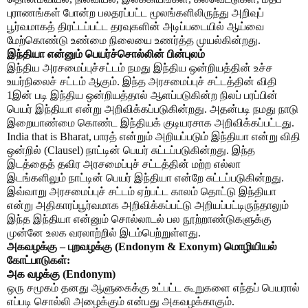
புராணங்கள் போன்ற பலதரப்பட்ட மூலங்களிலிருந்து அறிவுப்
பூர்வமாகத் திரட்டப்பட்ட தரவுகளின் அடிப்படையில் ஆய்வை
மேற்கொண்டு உண்மை நிலையை உணர்த்த முயல்கின்றது.
இந்தியா என்னும் பெயர்ச்சொல்லின் பின்புலம்
இந்திய அரசமைப்புச்சட்டம் நமது இந்திய ஒன்றியத்தின் உச்ச
உயர்நிலைச் சட்டம் ஆகும். இந்த அரசமைப்புச் சட்டத்தின் விதி
1இன் படி இந்திய ஒன்றியத்தால் ஆளப்படுகின்ற நிலப் பரப்பின்
பெயர் இந்தியா என்று அறிவிக்கப்படுகின்றது. அதன்படி நமது நாடு
இறையாண்மை கொண்ட இந்தியக் குடியரசாக அறிவிக்கப்பட்டது.
India that is Bharat, பாரத் என்றும் அறியப்படும் இந்தியா என்று விதி
ஒன்றில் (Clausel) நாட்டின் பெயர் சுட்டப்படுகின்றது. இந்த
இடத்தைத் தவிர அரசமைப்புச் சட்டத்தின் மற்ற எல்லா
இடங்களிலும் நாட்டின் பெயர் இந்தியா என்றே சுட்டப்படுகின்றது.
இவ்வாறு அரசமைப்புச் சட்டம் ஏற்பட்ட காலம் தொட்டு இந்தியா
என்று அதிகாரப்பூர்வமாக அறிவிக்கப்பட்டு அறியப்பட்டிருந்தாலும்
இந்த இந்தியா என்னும் சொல்லாடல் பல நூற்றாண்டுகளுக்கு
முன்னே உலக வரலாற்றில் இடம்பெற்றுள்ளது.
அகவழக்கு – புறவழக்கு (Endonym & Exonym) மொழியியல்
கோட்பாடுகள்:
அக வழக்கு (Endonym)
ஒரு சமூகம் தனது ஆளுகைக்கு உட்பட்ட கூறுகளை எந்தப் பெயரால்
எப்படி சொல்லி அழைக்கும் என்பது அகவழக்காகும்.