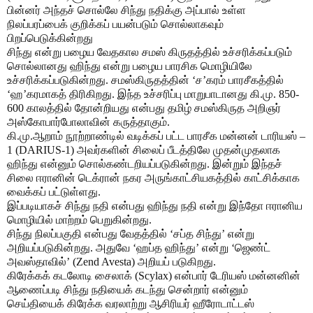
பின்னர் அந்தச் சொல்லே சிந்து நதிக்கு அப்பால் உள்ள
நிலப்பரப்பைக் குறிக்கப் பயன்படும் சொல்லாகவும்
பிறப்பெடுக்கின்றது
சிந்து என்று பழைய வேதகால சமஸ் கிருதத்தில் உச்சரிக்கப்படும்
சொல்லானது ஹிந்து என்று பழைய பாரசிக மொழியிலே
உச்சரிக்கப்படுகின்றது. சமஸ்கிருதத்தின் ‘ச’கரம் பாரசீகத்தில்
‘ஹ’கரமாகத் திரிகிறது. இந்த உச்சரிப்பு மாறுபாடானது கி.மு. 850-
600 காலத்தில் தோன்றியது என்பது தமிழ் சமஸ்கிருத அறிஞர்
அஸ்கோபார்போலாவின் கருத்தாகும்.
கி.மு.ஆறாம் நூற்றாண்டில் வடிக்கப் பட்ட பாரசீக மன்னன் டாரியஸ் –
1 (DARIUS-1) அவர்களின் சிலைப் பீடத்திலே முதன்முதலாக
ஹிந்து என்னும் சொல்கண்டறியப்படுகின்றது. இன்றும் இந்தச்
சிலை ஈரானின் டெக்ரான் நகர அருங்காட்சியகத்தில் காட்சிக்காக
வைக்கப் பட்டுள்ளது.
இப்படியாகச் சிந்து நதி என்பது ஹிந்து நதி என்று இந்தோ ஈரானிய
மொழியில் மாற்றம் பெறுகின்றது.
சிந்து நிலப்பகுதி என்பது வேதத்தில் ‘சப்த சிந்து’ என்று
அறியப்படுகின்றது. அதுவே ‘ஹப்த ஹிந்து’ என்று ‘ஜெண்ட்
அவஸ்தாவில்’ (Zend Avesta) அறியப் படுகிறது.
கிரேக்கக் கடலோடி சைலாக் (Scylax) என்பார் டேரியஸ் மன்னனின்
ஆணைப்படி சிந்து நதியைக் கடந்து சென்றார் என்னும்
செய்தியைக் கிரேக்க வரலாற்று ஆசிரியர் ஹீரோடாட்டஸ்