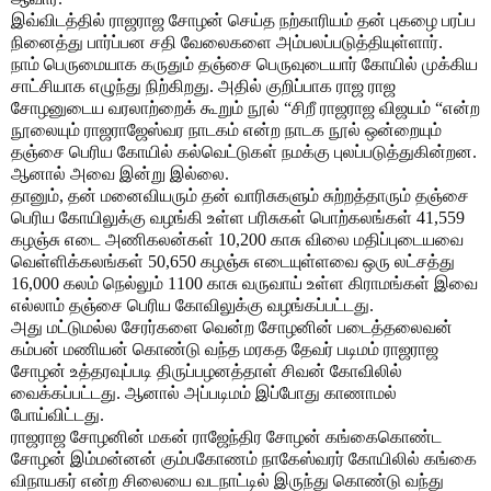
இவ்விடத்தில் ராஜராஜ சோழன் செய்த நற்காரியம் தன் புகழை பரப்ப
நினைத்து பார்ப்பன சதி வேலைகளை அம்பலப்படுத்தியுள்ளார்.
நாம் பெருமையாக கருதும் தஞ்சை பெருவுடையார் கோயில் முக்கிய
சாட்சியாக எழுந்து நிற்கிறது. அதில் குறிப்பாக ராஜ ராஜ
சோழனுடைய வரலாற்றைக் கூறும் நூல் “சிறீ ராஜராஜ விஜயம் “என்ற
நூலையும் ராஜராஜேஸ்வர நாடகம் என்ற நாடக நூல் ஒன்றையும்
தஞ்சை பெரிய கோயில் கல்வெட்டுகள் நமக்கு புலப்படுத்துகின்றன.
ஆனால் அவை இன்று இல்லை.
தானும், தன் மனைவியரும் தன் வாரிசுகளும் சுற்றத்தாரும் தஞ்சை
பெரிய கோயிலுக்கு வழங்கி உள்ள பரிசுகள் பொற்கலங்கள் 41,559
கழஞ்சு எடை அணிகலன்கள் 10,200 காசு விலை மதிப்புடையவை
வெள்ளிக்கலங்கள் 50,650 கழஞ்சு எடையுள்ளவை ஒரு லட்சத்து
16,000 கலம் நெல்லும் 1100 காசு வருவாய் உள்ள கிராமங்கள் இவை
எல்லாம் தஞ்சை பெரிய கோவிலுக்கு வழங்கப்பட்டது.
அது மட்டுமல்ல சேரர்களை வென்ற சோழனின் படைத்தலைவன்
கம்பன் மணியன் கொண்டு வந்த மரகத தேவர் படிமம் ராஜராஜ
சோழன் உத்தரவுப்படி திருப்பழனத்தாள் சிவன் கோவிலில்
வைக்கப்பட்டது. ஆனால் அப்படிமம் இப்போது காணாமல்
போய்விட்டது.
ராஜராஜ சோழனின் மகன் ராஜேந்திர சோழன் கங்கைகொண்ட
சோழன் இம்மன்னன் கும்பகோணம் நாகேஸ்வரர் கோயிலில் கங்கை
விநாயகர் என்ற சிலையை வடநாட்டில் இருந்து கொண்டு வந்து