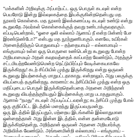
“மக்களின் அறிவுக்கு அப்பாற்பட்ட ஒரு பொருள் கடவுள் என்ற
பெயரோடு இன்று இவ்வுலகத்தை இயக்குகின்றதென்பது மத
நூலார் கொள்கை. மத நூலார் இலக்கணப்படி கடவுள் உண்டு என்று
கூறுவதே அவர்கள் கொள்கைக்குத் தவறு உண்டாக்குவதாகும்.
எப்படியென்றால், “ஓசை ஒலி எல்லாம் ஆனாய் நீ என்ற பின்னர் பேச
இரண்டுண்டோ?” என்பது மத நூற்றுணிபாகும். எனவே, உயிர்கள்
அனைத்திற்கும் பொதுவாயும் – தந்தையாயும் – எல்லாமாயும் –
எங்குமாயும் உள்ள ஒரு பொருளை உண்டென்று கூறுவது போன்ற
அறியாமையும் அதன் கவுரவத்தைக் காப்பாற்ற வேண்டும், அதற்குச்
சட்டமியற்றவேண்டுமென்ற நெட்டுயிர்ப்பும் வேடிக்கையாகவே
இருக்கிறது! கடற் சிப்பியில் முத்து இருக்கிறது என்று ஒருவன்
கூறுவது இயற்கைக்கு மாறுபட்டதாகாது. என்றாலும், அது பலருக்கு
வியப்பைத் தருகின்றது. காரணம்: கடற்சிப்பியில் முத்து என்ற ஒரு
மதிப்புடைய பொருள் இருக்கிறதென்பதை அதனை அறிந்தான்
கூறுவது வியத்தற்குரியதும் இயற்கைக்கு மாறு படாததுமாகும்.
ஆனால் “நமது” கடவுள் அப்படிப்பட்டவரன்று; கடற்சிப்பி முத்து போல்
ஒரு குறிப்பிட்ட இடத்தில் மறைந்து இருப்பவருமன்று.
ஒரு இடத்தில் இருப்பதும், மற்றைய இடங்களில் இல்லாதுமான
ஒன்றைத்தான் அது இன்ன இடத்தில், என்ன தன்மையோடு
இருக்கிறதென்று, அறிந்தான் ஒருவன் அதனை அறியார்க்கு
அறிவிக்க வேண்டும். அங்ஙனமின்றி எல்லாமாய் – எங்குமாய் –
அணுவுக்கணுவாய் – அகண்டமாய் – எதிலும் பிரிவற நிற்பதாகச்