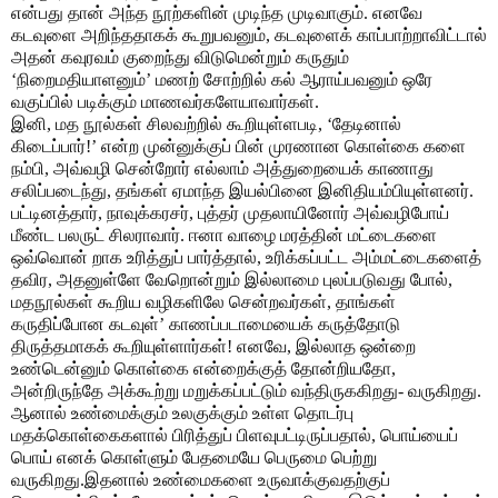
என்பது தான் அந்த நூற்களின் முடிந்த முடிவாகும். எனவே
கடவுளை அறிந்ததாகக் கூறுபவனும், கடவுளைக் காப்பாற்றாவிட்டால்
அதன் கவுரவம் குறைந்து விடுமென்றும் கருதும்
‘நிறைமதியாளனும்’ மணற் சோற்றில் கல் ஆராய்பவனும் ஒரே
வகுப்பில் படிக்கும் மாணவர்களேயாவார்கள்.
இனி, மத நூல்கள் சிலவற்றில் கூறியுள்ளபடி, ‘தேடினால்
கிடைப்பார்!’ என்ற முன்னுக்குப் பின் முரணான கொள்கை களை
நம்பி, அவ்வழி சென்றோர் எல்லாம் அத்துறையைக் காணாது
சலிப்படைந்து, தங்கள் ஏமாந்த இயல்பினை இனிதியம்பியுள்ளனர்.
பட்டினத்தார், நாவுக்கரசர், புத்தர் முதலாயினோர் அவ்வழிபோய்
மீண்ட பலருட் சிலராவார். ஈனா வாழை மரத்தின் மட்டைகளை
ஒவ்வொன் றாக உரித்துப் பார்த்தால், உரிக்கப்பட்ட அம்மட்டைகளைத்
தவிர, அதனுள்ளே வேறொன்றும் இல்லாமை புலப்படுவது போல்,
மதநூல்கள் கூறிய வழிகளிலே சென்றவர்கள், தாங்கள்
கருதிப்போன கடவுள்’ காணப்படாமையைக் கருத்தோடு
திருத்தமாகக் கூறியுள்ளார்கள்! எனவே, இல்லாத ஒன்றை
உண்டென்னும் கொள்கை என்றைக்குத் தோன்றியதோ,
அன்றிருந்தே அக்கூற்று மறுக்கப்பட்டும் வந்திருககிறது- வருகிறது.
ஆனால் உண்மைக்கும் உலகுக்கும் உள்ள தொடர்பு
மதக்கொள்கைகளால் பிரித்துப் பிளவுபட்டிருப்பதால், பொய்யைப்
பொய் எனக் கொள்ளும் பேதமையே பெருமை பெற்று
வருகிறது.இதனால் உண்மைகளை உருவாக்குவதற்குப்