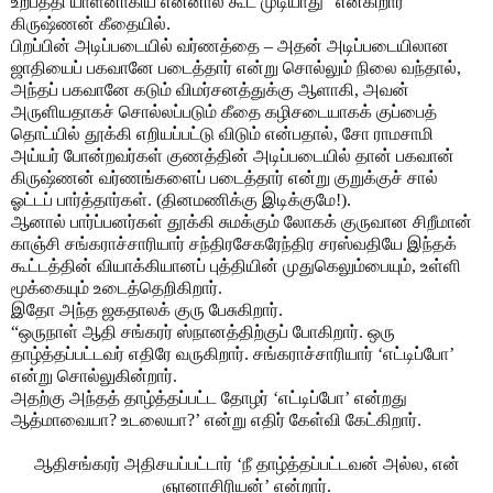
உற்பத்தி யாளனாகிய என்னால் கூட முடியாது” என்கிறார்
கிருஷ்ணன் கீதையில்.
பிறப்பின் அடிப்படையில் வர்ணத்தை – அதன் அடிப்படையிலான
ஜாதியைப் பகவானே படைத்தார் என்று சொல்லும் நிலை வந்தால்,
அந்தப் பகவானே கடும் விமர்சனத்துக்கு ஆளாகி, அவன்
அருளியதாகச் சொல்லப்படும் கீதை கழிசடையாகக் குப்பைத்
தொட்யில் தூக்கி எறியப்பட்டு விடும் என்பதால், சோ ராமசாமி
அய்யர் போன்றவர்கள் குணத்தின் அடிப்படையில் தான் பகவான்
கிருஷ்ணன் வர்ணங்களைப் படைத்தார் என்று குறுக்குச் சால்
ஓட்டப் பார்த்தார்கள். (தினமணிக்கு இடிக்குமே!).
ஆனால் பார்ப்பனர்கள் தூக்கி சுமக்கும் லோகக் குருவான சிறீமான்
காஞ்சி சங்கராச்சாரியார் சந்திரசேகரேந்திர சரஸ்வதியே இந்தக்
கூட்டத்தின் வியாக்கியானப் புத்தியின் முதுகெலும்பையும், உள்ளி
மூக்கையும் உடைத்தெறிகிறார்.
இதோ அந்த ஜகதாலக் குரு பேசுகிறார்.
“ஒருநாள் ஆதி சங்கரர் ஸ்நானத்திற்குப் போகிறார். ஒரு
தாழ்த்தப்பட்டவர் எதிரே வருகிறார். சங்கராச்சாரியார் ‘எட்டிப்போ’
என்று சொல்லுகின்றார்.
அதற்கு அந்தத் தாழ்த்தப்பட்ட தோழர் ‘எட்டிப்போ’ என்றது
ஆத்மாவையா? உடலையா?’ என்று எதிர் கேள்வி கேட்கிறார்.
ஆதிசங்கரர் அதிசயப்பட்டார் ‘நீ தாழ்த்தப்பட்டவன் அல்ல, என்
ஞானாசிரியன்’ என்றார்.