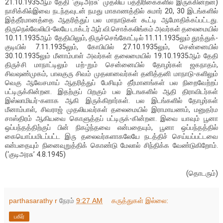
21.10.1935ஆம் தேதி ‘குடிஅரசு’ முதலிய பத்திரிகைகளில் இருக்கின்றன)
நாசிக்கில்இவை நடந்தவுடன் நமது மாகாணத்தில் சுமார் 20, 30 இடங்களில்
இத்தீர்மானத்தை ஆதரித்துப் பல மாநாடுகள் கூட்டி ஆமோதிக்கப்பட்டது.
திருநெல்வேலியி-லேயே டாக்டர் ஆர்.வி.சொக்கலிங்கம் அவர்கள் தலைமையில்
10.11.1935ஆம் தேதியிலும், திருச்செங்கோட்டில் 11.11.1935லும் தூத்துக்-
குடியில் 7.11.1935லும், கோபியில் 27.10.1935லும், சென்னையில்
30.10.1935லும் மீனாம்பாள் அவர்கள் தலைமையில் 19.10.1935ஆம் தேதி
திருச்சி மாநாட்டிலும் மற்-றும் சென்னையில் தோழர்கள் ஜகநாதம்,
சிவஷண்முகம், பாலகுரு சிவம் முதலானவர்கள் தனித்தனி மாநாடு-களிலும்
வெகு ஆவேசமாய் ஆதரித்துப் பேசியும் தீர்மானங்கள் பல நிறைவேற்றப்
பட்டிருக்கின்றன. இதற்குப் பிறகும் பல இடஙகளில் ஆதி திராவிடர்கள்
இஸ்லாமியர்-களாக ஆகி இருக்கிறார்கள். பல இடங்களில் தோழர்கள்
மீனாம்பாள், சிவராஜ் முதலியவர்கள் தலைமையில் இராமாயணம், மனுதர்ம
சாஸ்திரம் ஆகியவை கொளுத்தப் பட்டிருக்-கின்றன. இவை யாவும் பூனா
ஒப்பந்தத்திற்குப் பின் நிகழ்ந்தவை என்பதையும், பூனா ஒப்பந்தத்தில்
கையொப்பமிடப்பட்ட இரு தலைவர்களாகலேயே நடத்திச் செய்யப்பட்டவை
என்பதையும் நினைவுறுத்திக் கொண்டு மேலால் சிந்திக்க வேண்டுகிறோம்.
(‘குடிஅரசு’ 4.8.1945)
(தொடரும்)
parthasarathy r
நேரம்
9:27 AM
கருத்துகள் இல்லை:
பகிர்