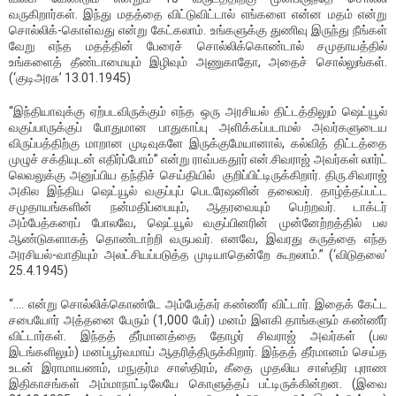
வருகிறார்கள். இந்து மதத்தை விட்டுவிட்டால் எங்களை என்ன மதம் என்று
சொல்லிக்-கொள்வது என்று கேட்கலாம். உங்களுக்கு துணிவு இருந்து நீங்கள்
வேறு எந்த மதத்தின் பேரைச் சொல்லிக்கொண்டால் சமுதாயத்தில்
உங்களைத் தீண்டாமையும் இழிவும் அணுகாதோ, அதைச் சொல்லுங்கள்.
(‘குடிஅரசு’ 13.01.1945)
“இந்தியாவுக்கு ஏற்படவிருக்கும் எந்த ஒரு அரசியல் திட்டத்திலும் ஷெட்யூல்
வகுப்பாருக்குப் போதுமான பாதுகாப்பு அளிக்கப்படாமல் அவர்களுடைய
விருப்பத்திற்கு மாறான முடிவுகளே இருக்குமேயானால், கல்வித் திட்டத்தை
முழுச் சக்தியுடன் எதிர்ப்போம்’’ என்று ராவ்பகதூர் என்.சிவராஜ் அவர்கள் லார்ட்
லெவலுக்கு அனுப்பிய தந்திச் செய்தியில் குறிப்பிட்டிருக்கிறார். திரு.சிவராஜ்
அகில இந்திய ஷெட்யூல் வகுப்புப் பெடரேஷனின் தலைவர். தாழ்த்தப்பட்ட
சமுதாயங்களின் நன்மதிப்பையும், ஆதரவையும் பெற்றவர். டாக்டர்
அம்பேத்கரைப் போலவே, ஷெட்யூல் வகுப்பினரின் முன்னேற்றத்தில் பல
ஆண்டுகளாகத் தொண்டாற்றி வருபவர். எனவே, இவரது கருத்தை எந்த
அரசியல்-வாதியும் அலட்சியப்படுத்த முடியாதென்றே கூறலாம்.’’ (‘விடுதலை’
25.4.1945)
“…. என்று சொல்லிக்கொண்டே அம்பேத்கர் கண்ணீர் விட்டார். இதைக் கேட்ட
சபையோர் அத்தனை பேரும் (1,000 பேர்) மனம் இளகி தாங்களும் கண்ணீர்
விட்டார்கள். இந்தத் தீர்மானத்தை தோழர் சிவராஜ் அவர்கள் (பல
இடங்களிலும்) மனப்பூர்வமாய் ஆதரித்திருக்கிறார். இந்தத் தீர்மானம் செய்த
உடன் இராமாயணம், மநுதர்ம சாஸ்திரம், கீதை முதலிய சாஸ்திர புராண
இதிகாசங்கள் அம்மாநாட்டிலேயே கொளுத்தப் பட்டிருக்கின்றன. (இவை