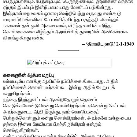
பெருமுயற்சியும், பேருழைப்பும், பெருந்துணிவும, இடுக்கண் வந்தால்
ஏற்கும் இயல்பும் இன்றியமை யாது வேண்டப் படுகின்றது.
இஞ்ஞான்றை உலகம் ஓரளவு வெற்றிபெற்று வருவது கண்கூடு.
காரணம்! மக்களிடையே மங்கிக் கிடந்த பகுத்தறி வென்னும்
பகலவன் தன் ஒளி அலைகளால், விரிந்த உலகின் சரிந்த
கொள்கைகளை வீழ்த்தும் ஆராய்ச்சித் துறையின் அணிகலமாக
விளங்குகிறது என்க.
– ‘திராவிட நாடு’ 2-1-1949
————-
கலைஞரின் ஆத்மா மறுப்பு
உள்ளபடியே எனக்கு ஆவியில் நம்பிக்கை கிடையாது. அதில்
நம்பிக்கைக் கொண்டவர்கள் கூட இன்று அதில் வேறுபடக்
கூறுகிறார்கள்.
தந்தை இறந்துவிட்டால் ஆண்டுதோறும் தெவசம்
கொடுக்கவேண்டுமென்று சொல்கிறார்கள். ஏனென்று கேட்டால்
அவர்களுடைய ஆவி இருந்து, நாம் கொடுப்பதைப்
பெற்றுக்கொள்ளும் என்று சொல்கிறார்கள். அவர்களே உன்னுடைய
தந்தை இன்ன பிறவியாக பிறந்திருக்கிறார் என்றும்
சொல்லுகிறார்கள்.
ஒன்று மறுபிறவியை மறுக்க வேண்டும்; அல்லது ஆவியை