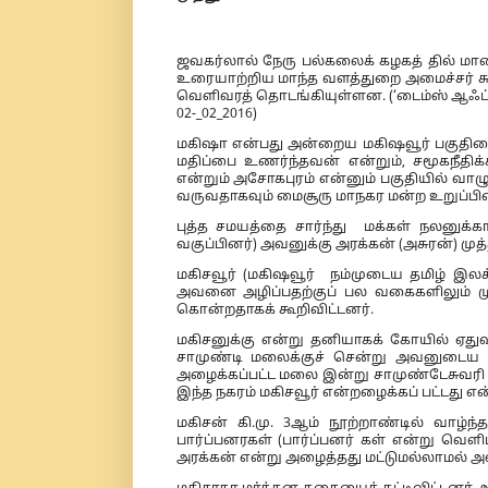
ஜவகர்லால் நேரு பல்கலைக் கழகத் தில் மாண
உரையாற்றிய மாந்த வளத்துறை அமைச்சர் ச
வெளிவரத் தொடங்கியுள்ளன. (‘டைம்ஸ் ஆஃப் இ
02-_02_2016)
மகிஷா என்பது அன்றைய மகிஷவூர் பகுதியை 
மதிப்பை உணர்ந்தவன் என்றும், சமூகநீதிக
என்றும் அசோகபுரம் என்னும் பகுதியில் வா
வருவதாகவும் மைசூரு மாநகர மன்ற உறுப்பினர்
புத்த சமயத்தை சார்ந்து மக்கள் நலனுக்க
வகுப்பினர்) அவனுக்கு அரக்கன் (அசுரன்) மு
மகிசவூர் (மகிஷவூர் நம்முடைய தமிழ் இலக
அவனை அழிப்பதற்குப் பல வகைகளிலும் மு
கொன்றதாகக் கூறிவிட்டனர்.
மகிசனுக்கு என்று தனியாகக் கோயில் ஏத
சாமுண்டி மலைக்குச் சென்று அவனுடைய 
அழைக்கப்பட்ட மலை இன்று சாமுண்டேசுவர
இந்த நகரம் மகிசவூர் என்றழைக்கப் பட்டது என்ற
மகிசன் கி.மு. 3ஆம் நூற்றாண்டில் வாழ்
பார்ப்பனரகள் (பார்ப்பனர் கள் என்று வ
அரக்கன் என்று அழைத்தது மட்டுமல்லாமல் அவ