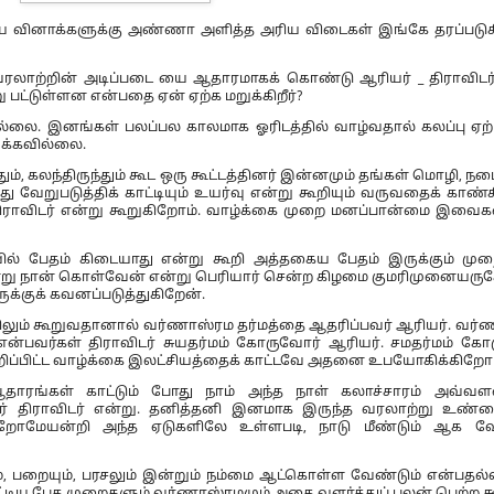
்கிய வினாக்களுக்கு அண்ணா அளித்த அரிய விடைகள் இங்கே தரப்பட
வரலாற்றின் அடிப்படை யை ஆதாரமாகக் கொண்டு ஆரியர் _ திராவிடர்
பட்டுள்ளன என்பதை ஏன் ஏற்க மறுக்கிறீர்?
ல்லை. இனங்கள் பலப்பல காலமாக ஓரிடத்தில் வாழ்வதால் கலப்பு ஏற
க்கவில்லை.
, கலந்திருந்தும் கூட ஒரு கூட்டத்தினர் இன்னமும் தங்கள் மொழி, ந
றுபடுத்திக் காட்டியும் உயர்வு என்று கூறியும் வருவதைக் காண்
திராவிடர் என்று கூறுகிறோம். வாழ்க்கை முறை மனப்பான்மை இவ
ில் பேதம் கிடையாது என்று கூறி அத்தகைய பேதம் இருக்கும் ம
று நான் கொள்வேன் என்று பெரியார் சென்ற கிழமை குமரிமுனையருகே
க்குக் கவனப்படுத்துகிறேன்.
றையிலும் கூறுவதானால் வர்ணாஸ்ரம தர்மத்தை ஆதரிப்பவர் ஆரியர். வர
என்பவர்கள் திராவிடர் சுயதர்மம் கோருவோர் ஆரியர். சமதர்மம் க
ு குறிப்பிட்ட வாழ்க்கை இலட்சியத்தைக் காட்டவே அதனை உபயோகிக்கிறோம
ரங்கள் காட்டும் போது நாம் அந்த நாள் கலாச்சாரம் அவ்வள
ர் திராவிடர் என்று. தனித்தனி இனமாக இருந்த வரலாற்று உண்
ிறோமேயன்றி அந்த ஏடுகளிலே உள்ளபடி, நாடு மீண்டும் ஆக வே
லமும், பறையும், பரசலும் இன்றும் நம்மை ஆட்கொள்ள வேண்டும் என்பதல்
்டிய பேத முறைகளும் வர்ணாஸ்ரமமும் அதை வளர்த்துப் பலன் பெற்ற கூ