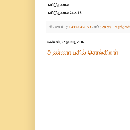
-விடுதலை,
-விடுதலை,26.6.15
இடுகையிட்டது
parthasarathy r
நேரம்
4:39 AM
கருத்துகள
செவ்வாய், 22 நவம்பர், 2016
அண்ணா பதில் சொல்கிறார்