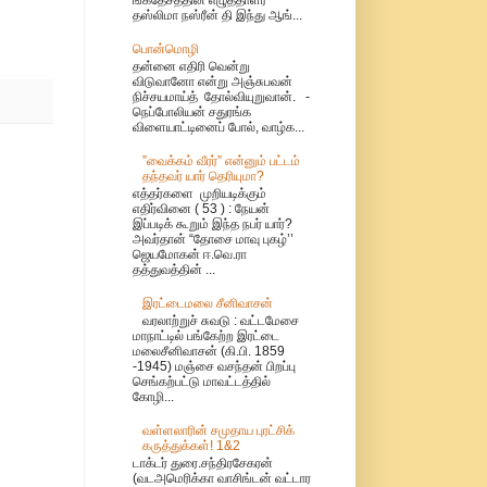
தஸ்லிமா நஸ்ரீன் தி இந்து ஆங்...
பொன்மொழி
தன்னை எதிரி வென்று
விடுவானோ என்று அஞ்சுபவன்
நிச்சயமாய்த் தோல்வியுறுவான். -
நெப்போலியன் சதுரங்க
விளையாட்டினைப் போல், வாழ்க...
”வைக்கம் வீரர்” என்னும் பட்டம்
தந்தவர் யார் தெரியுமா?
எத்தர்களை முறியடிக்கும்
எதிர்வினை ( 53 ) : நேயன்
இப்படிக் கூறும் இந்த நபர் யார்?
அவர்தான் “தோசை மாவு புகழ்’’
ஜெயமோகன் ஈ.வெ.ரா
தத்துவத்தின் ...
இரட்டைமலை சீனிவாசன்
வரலாற்றுச் சுவடு : வட்டமேசை
மாநாட்டில் பங்கேற்ற இரட்டை
மலைசீனிவாசன் (கி.பி. 1859
-1945) மஞ்சை வசந்தன் பிறப்பு
செங்கற்பட்டு மாவட்டத்தில்
கோழி...
வள்ளலாரின் சமுதாய புரட்சிக்
கருத்துக்கள்! 1&2
டாக்டர் துரை.சந்திரசேகரன்
(வடஅமெரிக்கா வாசிங்டன் வட்டார