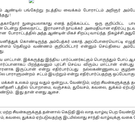
ம் ஆண்டில் பங்கேற்று நடத்திய வைக்கம் போராட்டம் அறிஞர் அம்பே
தது !
்டத்தகாதோர் நுழையலாகாது எனத் தடுக்கப்பட்ட ஒரு குறிப்பிட்ட
் டென்று நிலைநாட்ட, இராமசாமி நாயக்கர் அமைதியான எதிர்ப்பு நட
ன போராட்டத்தில் அந்த ஆண்டின் மிகச் சிறப்பு வாய்ந்த நிகழ்ச்சி அது
னித்துக் கொண்டிருந்த அம்பேத்கர் மகாத் அறப்போரையொட்டி எழுத
ள்ளம் நெகிழும் வண்ணம் குறிப்பிட்டார் என்னும் செய்தியை அம்பே
ு.
ாட்டான். இக்கருத்து இந்திய பார்ப்பனர்கட்கும் பொருந்தும் போப் 
பார்ப்பானாகப் பிறந்தவனும் புரட்சி செய்ய விரும்ப மாட்டான் என்பது
ிக்காரனாக இருப்பான் என்று எதிர்பார்ப்பது நல்லகண்ணுடைய குழ
ாளுமன்றம் சட்டம் இயற்றும் என்று எதிர்பார்ப்பதற்கு ஒப்பேயாகும்
 மக்கள் உலகம் முழு வதும் ஒன்றுபட வேண்டும்; மற்ற சீவன்களுக்குத் 
னிதனி டத்தில் பொறாமை, வஞ்சகம், துவேசம், கவலை, துக்கம் ஏற்பட
ேண்டும். இது தான் எனது ஆசை.
; மற்ற சீவன்களுக்குத் தன்னால் கெடுதி இல் லாத வாழ்வு பெற வேண்டு
, கவலை, துக்கம் ஏற்படுவதற்கு இடமில்லாது சாந்தி வாழ்வுக்கு வகை 