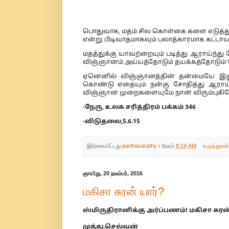
பொதுவாக, மதம் சில கொள்கை களை எடுத்து
என்று பிடிவாதமாகவும் பலாத்காரமாக கட்டாயப்ப
மதத்துக்கு யாவற்றையும் படித்து ஆராய்ந்த
விஞ்ஞானம் அய்யத்தோடும் தயக்கத்தோடும் ப
ஏனெனில் விஞ்ஞானத்தின் தன்மையே இது
கொண்டு எதையும் நன்கு சோதித்து ஆராய்ந
விஞ்ஞான முறைகளையுமே நான் விரும்புகி
-நேரு, உலக சரித்திரம் பக்கம் 346
-விடுதலை,5.6.15
இடுகையிட்டது
parthasarathy r
நேரம்
8:19 AM
கருத்துகள
ஞாயிறு, 20 நவம்பர், 2016
மகிசா சுரன் யார்?
ஸ்மிருதிரானிக்கு அர்ப்பணம்! மகிசா சுரன்
முத்து.செல்வன்