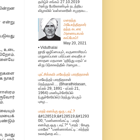
தமிழ்ச் சங்கம் 27.10.2019
அன்று மேரிலாண்டில் நடத்திய
ுகின்றன
விழாவில் 'வள்ளலாரின் சமுதாய...
மறைந்த
 என்று
அயோத்திதாசர்
தந்த சுடரை
அணையாமல்
்படுவது
காப்போம்!
May 20, 2021
• Viduthalai
டை, உடை
ஜாதி ஒழிப்பையும், வருணாசிரமப்
கிறோம்.
பாதுகாப்பான பார்ப்பன வைதீக ச
ைகளையே
னாதன மதமான ‘ஹிந்து மதம்' எ
ன்று பிற்காலத்தில் அழைக...
ுறைகளை
புரட்சிக்கவி பாவேந்தர் பாரதிதாசன்
 நாகர்
பாவேந்தர் பாரதிதாசன்
பிறந்தநாள்.... (Bharathidasan,
ஏப்ரல் 29, 1891 - ஏப்ரல் 21,
்ணாஸ்ரம
1964) பாண்டிச்சேரியில்
(புதுச்சேரியில்) பிறந்து பெரும்
ோருவோர்
புகழ...
்.
பாதர் எனக்கு ஒரு டவுட்?
வையும்
மையைக்
&#128519;&#128519;&#1293
00; *மண்ணாங்கட்டி : பாதர்
ண்டும்
எனக்கு ஒரு டவுட்?* *பாதர் : கேளு
மகனே* *மண்ணாங்கட்டி : கர்த்தர்
உலகத்தை எப்...
ல, நமது
ட்டமும்