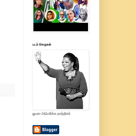
படம் செருகல்
ஓபரா-அமெரிக்க நாத்திகர்