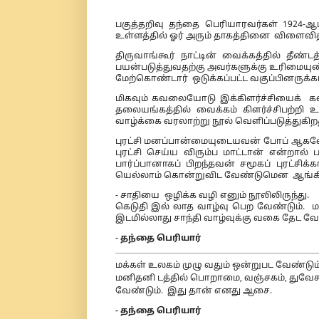
பகுத்தறிவு தந்தை பெரியாரவர்கள் 1924-ஆ
உள்ளத்தில் ஓர் அரும் தாகத்தினை விளைவித்
திருவாங்கூர் நாட்டின் வைக்கத்தில் தீண
பயன்படுத்துவதற்கு அவர்களுக்கு உரிமையுண
மேற்கொண்டார் ஒடுக்கப்பட்ட வகுப்பினருக்கா
மிகவும் கவலையோடு இக்கிளர்ச்சியைக் கவ
தலையங்கத்தில் வைக்கம் கிளர்ச்சிபற்றி உ
வாழ்க்கை வரலாற்று நூல் வெளிப்படுத்துகிறத
புரட்சி மனப்பான்மையுடையவன் போப் ஆகவே ம
புரட்சி செய்ய விரும்ப மாட்டான் என்றால் 
பார்ப்பானாகப் பிறந்தவன் சமூகப் புரட்ச
யெல்லாம் கொன்றுவிட வேண்டுமென ஆங்கில பார
- சாதியை ஒழிக்க வழி எனும் நூலிலிருந்து.
கெடுதி இல் லாத வாழ்வு பெற வேண்டும். ம
இடமில்லாது சாந்தி வாழ்வுக்கு வகை தேட வ
- தந்தை பெரியார்
மக்கள் உலகம் முழு வதும் ஒன்றுபட வேண்டும்
மனிதனி டத்தில் பொறாமை, வஞ்சகம், துவேசம்
வேண்டும். இது தான் எனது ஆசை.
- தந்தை பெரியார்