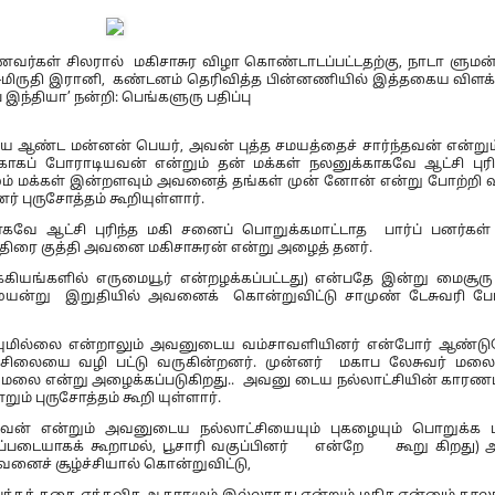
வர்கள் சிலரால் மகிசாசுர விழா கொண்டாடப்பட்டதற்கு, நாடா ளுமன்
ுமிருதி இரானி, கண்டனம் தெரிவித்த பின்னணியில் இத்தகைய விளக்
ந்தியா’ நன்றி: பெங்களுரு பதிப்பு
ஆண்ட மன்னன் பெயர், அவன் புத்த சமயத்தைச் சார்ந்தவன் என்றும
்காகப் போராடியவன் என்றும் தன் மக்கள் நலனுக்காகவே ஆட்சி புர
ழும் மக்கள் இன்றளவும் அவனைத் தங்கள் முன் னோன் என்று போற்றி வ
 புருசோத்தம் கூறியுள்ளார்.
ாகவே ஆட்சி புரிந்த மகி சனைப் பொறுக்கமாட்டாத பார்ப் பனர்கள் 
த்திரை குத்தி அவனை மகிசாசுரன் என்று அழைத் தனர்.
்கியங்களில் எருமையூர் என்றழக்கப்பட்டது) என்பதே இன்று மைசூரு
யன்று இறுதியில் அவனைக் கொன்றுவிட்டு சாமுண் டேசுவரி போரி
ுவுமில்லை என்றாலும் அவனுடைய வம்சாவளியினர் என்போர் ஆண்டு
சிலையை வழி பட்டு வருகின்றனர். முன்னர் மகாப லேசுவர் மலை
ி மலை என்று அழைக்கப்படுகிறது.. அவனு டைய நல்லாட்சியின் கார
ும் புருசோத்தம் கூறி யுள்ளார்.
ந்தவன் என்றும் அவனுடைய நல்லாட்சியையும் புகழையும் பொறுக்க ம
ெளிப்படையாகக் கூறாமல், பூசாரி வகுப்பினர் என்றே கூறு கிறது
னைச் சூழ்ச்சியால் கொன்றுவிட்டு,