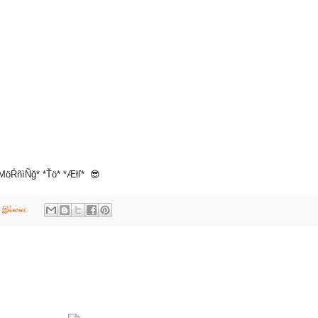
MöŔñìÑğ* *Ťö* *Æłľ* 😎
் இல்லை: