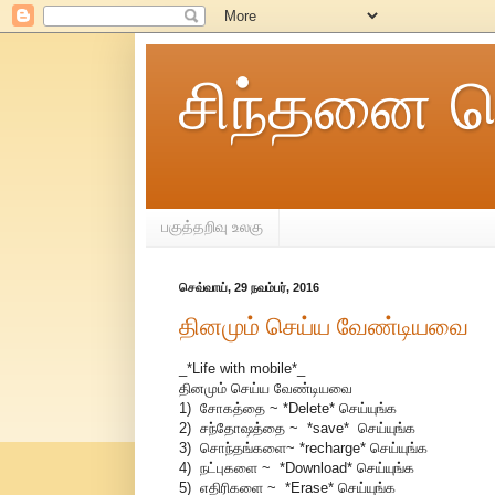
சிந்தனை ச
பகுத்தறிவு உலகு
செவ்வாய், 29 நவம்பர், 2016
தினமும் செய்ய வேண்டியவை
_*Life with mobile*_
தினமும் செய்ய வேண்டியவை
1) சோகத்தை ~ *Delete* செய்யுங்க
2) சந்தோஷத்தை ~ *save* செய்யுங்க
3) சொந்தங்களை~ *recharge* செய்யுங்க
4) நட்புகளை ~ *Download* செய்யுங்க
5) எதிரிகளை ~ *Erase* செய்யுங்க