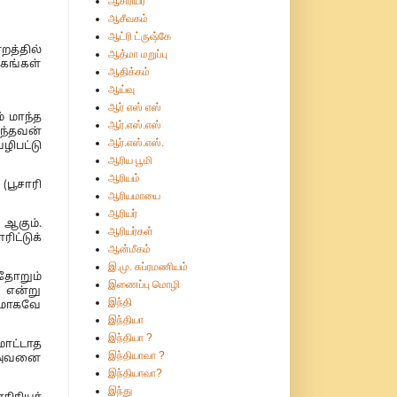
ஆசிரியர்
ஆசீவகம்
ஆட்ரி ட்ருஷ்கே
றத்தில்
ஆத்மா மறுப்பு
கங்கள்
ஆதிக்கம்
ஆய்வு
ஆர் எஸ் எஸ்
் மாந்த
ஆர்.எஸ்.எஸ்
ிந்தவன்
ஆர்.எஸ்.எஸ்.
ழிபட்டு
ஆரிய பூமி
ஆரியம்
(பூசாரி
ஆரியமாயை
ஆரியர்
 ஆகும்.
ஆரியர்கள்
ட்டுக்
ஆன்மீகம்
இ.மு. சுப்ரமணியம்
தோறும்
இணைப்பு மொழி
 என்று
இந்தி
ணமாகவே
இந்தியா
இந்தியா ?
ாட்டாத
இந்தியாவா ?
) அவனை
இந்தியாவா?
இந்து