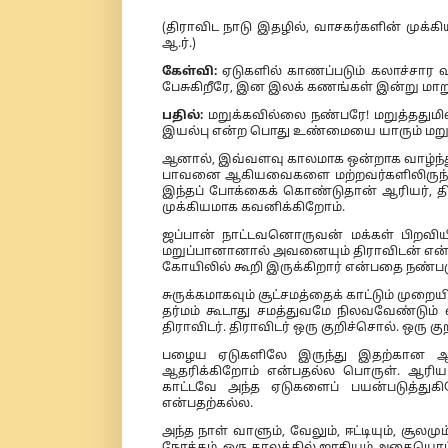
(திராவிட நாடு இதழில், வாசகர்களின் முக
ஆ.ர்.)
கேள்வி:
ஏடுகளில் காணப்படும் கலாச்சார 
பேசுகிறீரே, இன இலக் கணங்கள் இன்று மாறு 
பதில்:
மறுக்கவில்லை நண்பரே! மறுத்ததுமி
இயல்பு என்ற பொது உண்மையை யாரும் மறு
ஆனால், இவ்வளவு காலமாக ஒன்றாக வாழ்ந்தும்
பாவனை ஆகியவைகளை மற்றவர்களிலிருந்து வே
இந்தப் போக்கைக் கொண்டுதான் ஆரியர், 
முக்கியமாக கவனிக்கிறோம்.
ஜப்பான் நாட்டவனொருவன் மக்கள் பிறவிய
மறுப்பானானால் அவனையும் திராவிடன் என்
கோயிலில் கூறி இருக்கிறார் என்பதை நண்பரு
சுருக்கமாகவும் சூட்சமத்தைக் காட்டும் மு
தர்மம் கூடாது சமத்துவமே நிலவவேண்டும் 
திராவிடர். திராவிடர் ஒரு குறிச்சொல். ஒர
பழைய ஏடுகளிலே இருந்து இதற்கான ஆதா
ஆதரிக்கிறோம் என்பதல்ல பொருள். ஆரிய
காட்டவே அந்த ஏடுகளைப் பயன்படுத்துக
என்பதற்கல்ல.
அந்த நாள் வாளும், வேலும், ஈட்டியும், சூ
நோக்கம். ஒரு காலத்தில் ஜாதியும் அதையொட