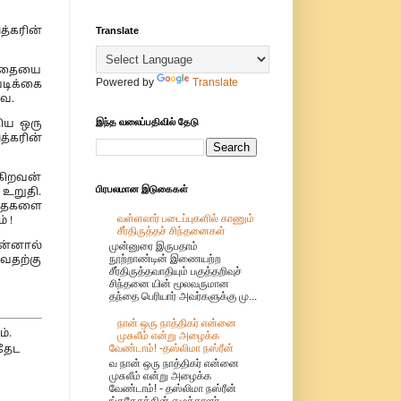
த்கரின்
Translate
 பாதையை
Powered by
Translate
வடிக்கை
வே.
இந்த வலைப்பதிவில் தேடு
ிய ஒரு
த்கரின்
ஆகிறவன்
பிரபலமான இடுகைகள்
 உறுதி.
ந்தைகளை
வள்ளலார் படைப்புகளில் காணும்
 !
சீர்திருத்தச் சிந்தனைகள்
தன்னால்
முன்னுரை இருபதாம்
நூற்றாண்டின் இணையற்ற
ுவதற்கு
சீர்திருத்தவாதியும் பகுத்தறிவுச்
சிந்தனை யின் மூலவருமான
தந்தை பெரியார் அவர்களுக்கு மு...
நான் ஒரு நாத்திகர் என்னை
ம்.
முசுலீம் என்று அழைக்க
வேண்டாம்! -தஸ்லிமா நஸ்ரீன்
தேட
வ நான் ஒரு நாத்திகர் என்னை
முசுலீம் என்று அழைக்க
வேண்டாம்! - தஸ்லிமா நஸ்ரீன்
ங்கதேசத்தின் எழுத்தாளர்