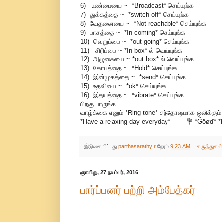
6) உண்மையை ~ *Broadcast* செய்யுங்க
7) துக்கத்தை ~ *switch off* செய்யுங்க
8) வேதனையை ~ *Not reachable* செய்யுங்க
9) பாசத்தை ~ *In coming* செய்யுங்க
10) வெறுப்பை ~ *out going* செய்யுங்க
11) சிரிப்பை ~ *In box* ல் வெய்யுங்க
12) அழுகையை ~ *out box* ல் வெய்யுங்க
13) கோபத்தை ~ *Hold* செய்யுங்க
14) இன்முகத்தை ~ *send* செய்யுங்க
15) உதவியை ~ *ok* செய்யுங்க
16) இதயத்தை ~ *vibrate* செய்யுங்க
பிறகு பாருங்க
வாழ்க்கை எனும் *Ring tone* சந்தோஷமாக ஒலிக்கும்
*Have a relaxing day everyday* 💐 *Ğöøď* *
இடுகையிட்டது
parthasarathy r
நேரம்
9:23 AM
கருத்துகள
ஞாயிறு, 27 நவம்பர், 2016
பார்ப்பனர் பற்றி அம்பேத்கர்