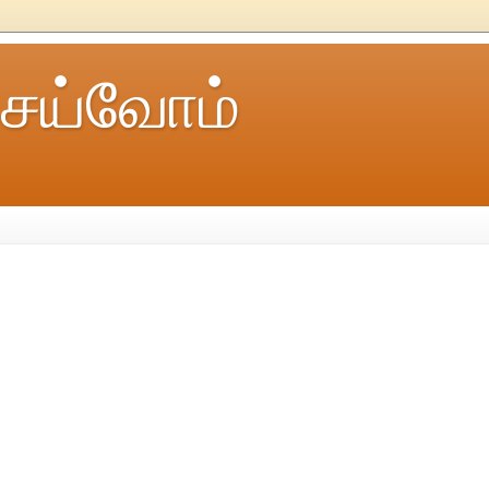
ெய்வோம்