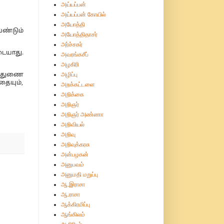
அய்யப்பன்
அய்யப்பன் கோயில்
அயோத்தி
ண்டும்
அயோத்திதாசர்
அர்ச்சகர்
டையாது.
அவரங்கசீப்
அழகிரி
அழிப்பு
் துணை
ையும்,
அறக்கட்டளை
அறிக்கை
அறிஞர்
அறிஞர் அண்ணா
அறிவியல்
அறிவு
அறிவுக்கரசு
அன்பழகன்
அனுபவம்
அனுமதி மறுப்பு
ஆ.இராசா
ஆ.ராசா
ஆக்கிரமிப்பு
ஆங்கிலம்