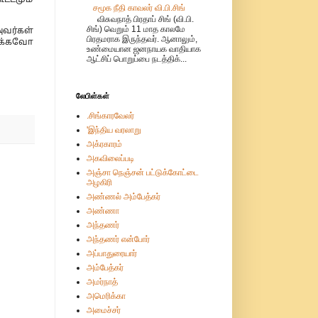
சமூக நீதி காவலர் வி.பி.சிங்
விசுவநாத் பிரதாப் சிங் (வி.பி.
சிங்) வெறும் 11 மாத காலமே
வர்கள்
பிரதமராக இருந்தவர். ஆனாலும்,
ுக்கவோ
உண்மையான ஜனநாயக வாதியாக
ஆட்சிப் பொறுப்பை நடத்திக்...
லேபிள்கள்
.சிங்காரவேலர்
'இந்திய வரலாறு
அக்ரகாரம்
அகவிலைப்படி
அஞ்சா நெஞ்சன் பட்டுக்கோட்டை
அழகிரி
அண்ணல் அம்பேத்கர்
அண்ணா
அந்தணர்
அந்தணர் என்போர்
அப்பாதுரையார்
அம்பேத்கர்
அமர்நாத்
அமெரிக்கா
அமைச்சர்