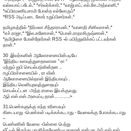
வல்லபாய் படேல்,* *சர்வர்க்கார்,* *வாஜ்பாய், எல்.கே.அத்வானி,*
*சுப்பிரமணியசாமி போன்ற எல்லோரும்*
*RSS அடிப்படை கோர் உறுப்பினர்கள்.*
தமிழகத்தில் *நிர்மலா சீத்தாராமன்,* *வானதி சீனிவாசன்,*
*எச்.ராஜா,* *இல.கணேசன்,* *பொன்.ராதாகிருஷ்ணன்,*
*தமிழிசை போன்றோர்கள் RSS -ல் பயிற்றுவிக்கப் பட்டவர்கள்
தான்.*
30 .இவர்களின் ஆலோசனையின்படியே
“இந்திய உளவுத்துறைகளான ” ரா “
மற்றும் ஐபி செயல்படுகின்றன ..
ஈழப்பிரச்சனையில் , ரா வின்
ஆலோசனையில்தான் இந்தியாவும் .
இந்திய வெளியுறவுத்துறையும்
செயல்பட்டன -அந்த ராவை இயக்குவது
ஆர் எஸ் எஸ் அமைப்பு தான்……….>
31.பெண்களுக்கு எந்த உரிமையும்
கிடையாது -பெண்கள் படிக்கக்கூடாது - வேலைக்கு போகக்கூடாது
–
பெண்ணின் வேலை -பிள்ளை பெற்று
வீட்டில் இருந்து பரமரிக்கவேண்டியதுதான் என்பது ஆர் எஸ் எஸ்