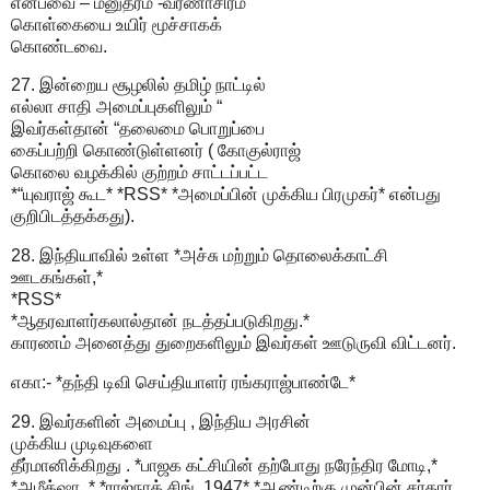
என்பவை – மனுதர்ம -வர்ணாசிரம
கொள்கையை உயிர் மூச்சாகக்
கொண்டவை.
27. இன்றைய சூழலில் தமிழ் நாட்டில்
எல்லா சாதி அமைப்புகளிலும் “
இவர்கள்தான் “தலைமை பொறுப்பை
கைப்பற்றி கொண்டுள்ளனர் ( கோகுல்ராஜ்
கொலை வழக்கில் குற்றம் சாட்டப்பட்ட
*“யுவராஜ் கூட* *RSS* *அமைப்பின் முக்கிய பிரமுகர்* என்பது
குறிபிடத்தக்கது).
28. இந்தியாவில் உள்ள *அச்சு மற்றும் தொலைக்காட்சி
ஊடகங்கள்,*
*RSS*
*ஆதரவாளர்கலால்தான் நடத்தப்படுகிறது.*
காரணம் அனைத்து துறைகளிலும் இவர்கள் ஊடுருவி விட்டனர்.
எகா:- *தந்தி டிவி செய்தியாளர் ரங்கராஜ்பாண்டே*
29. இவர்களின் அமைப்பு , இந்திய அரசின்
முக்கிய முடிவுகளை
தீர்மானிக்கிறது . *பாஜக கட்சியின் தற்போது நரேந்திர மோடி,*
*அமீத்ஷா ,* *ராஜ்நாத் சிங், 1947* *ஆண்டிற்கு முன்பின் சர்தார்