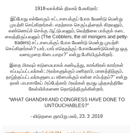
1918-வாக்கில் திலகர் பேசுகிறார்:
இப்போது எல்லோரும் சட்டசபைக்குப் போக வேண்டு மென்று
முயற்சி செய்கிறார்கள். எதற்காக செருப்புத்தைக் கிறவனும்,
எண்ணெய்ச் செக்கு ஆட்டுபவனும், வெற்றிலை பாக்குக் கடை
வைத்திருப்பவனும் (The Cobblers, the oil mongers and petty-
traders) சட்டசபைக்குப் போக வேண்டு மென்று முயற்சி
செய்கிறார்கள்? யார், யார் எதெதற்குப் போகவேண்டுமென்று ஒரு
வரைமுறை கிடையாதா?'' என்று பேசியிருக்கிறார்.
இதை மிகவும் கடுமையாகக் கண்டித்து, காங்கிரஸ் காரர்கள்
எப்படிப்பட்டவர்கள்; அவர்களுக்கும் மனிதாபி, மானத்திற்கும்,
தாழ்த்தப்பட்டவர்களுடைய உரிமைக்கும் என்ன சம்பந்தம்?'' என்று
தான் பாபாசாகேப் அம்பேத்கார் அவர்கள் தமது புத்தகத்திலே
கேள்விக்கணை தொடுத்திருக்கின்றார்.
“WHAT GHANDHI AND CONGRESS HAVE DONE TO
UNTOUCHABLES?”
- விடுதலை ஞாயிறு மலர், 23. 3 .2019
parthasarathy r
நேரம்
6:19 PM
கருத்துகள் இல்லை: