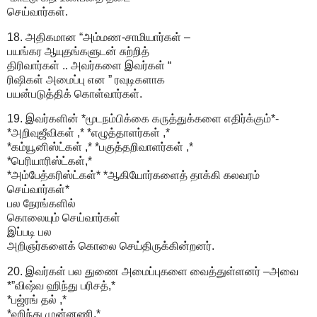
செய்வார்கள்.
18. அதிகமான “அம்மண-சாமியார்கள் –
பயங்கர ஆயுதங்களுடன் சுற்றித்
திரிவார்கள் .. அவர்களை இவர்கள் “
ரிஷிகள் அமைப்பு என ” ரவுடிகளாக
பயன்படுத்திக் கொள்வார்கள்.
19. இவர்களின் *மூடநம்பிக்கை கருத்துக்களை எதிர்க்கும்*-
*அறிவுஜீவிகள் ,* *எழுத்தாளர்கள் ,*
*கம்யூனிஸ்ட்கள் ,* *பகுத்தறிவாளர்கள் ,*
*பெரியாரிஸ்ட்கள்,*
*அம்பேத்கரிஸ்ட்கள்* *ஆகியோர்களைத் தாக்கி கலவரம்
செய்வார்கள்*
பல நேரங்களில்
கொலையும் செய்வார்கள்
இப்படி பல
அறிஞர்களைக் கொலை செய்திருக்கின்றனர்.
20. இவர்கள் பல துணை அமைப்புகளை வைத்துள்ளனர் –அவை
*”விஷ்வ ஹிந்து பரிசத்,*
*பஜ்ரங் தல் ,*
*ஹிந்து முன்னணி,*