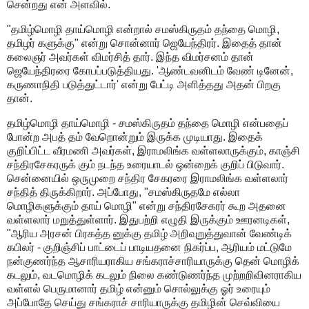
சென்றது என் அளவில்.
"தமிழ்மொழி தாய்மொழி என்றால் சமஸ்கிருதம் தந்தை மொழி,
தமிழர் களுக்கு" என்று சொன்னார் ஜெயேந்திரர். இதைத் தான்
கலைஞர் அவர்கள் விமர்சித் தார். இந்த விமர்சனம் தான்
ஜெயேந்திரரை கோபப்படுத்தியது. 'ஆண்டவனிடம் வேண் டினேன்,
கருணாநிதி படுத்துட்டார்' என்று பேட்டி அளித்தது அதன் பிறகு
தான்.
தமிழ்மொழி தாய்மொழி - சமஸ்கிருதம் தந்தை மொழி என்பதைப்
போன்ற அபத் தம் வேறொன்றும் இருக்க முடியாது. இதைக்
குறிப்பிட்ட வீரமணி அவர்கள், இராமலிங்க வள்ளலாருக்கும், காஞ்சி
சந்திரசேகரருக் கும் நடந்த உரையாடல் ஒன்றைக் குறிப் பிடுவார்.
சென்னையில் ஒருமுறை சந்திர சேகரரை இராமலிங்க வள்ளலார்
சந்தித் திருக்கிறார். அப்போது, "சமஸ்கிருதமே எல்லா
மொழிகளுக்கும் தாய் மொழி" என்று சந்திரசேகரர் கூற அதனை
வள்ளலார் மறுத்துள்ளார். இதுபற்றி எழுதி இருக்கும் ஊரனடிகள்,
"ஆரிய அரசன் பிரகத்த னுக்கு தமிழ் அறிவுறுத்துவான் வேண்டிக்
கபிலர் - குறிஞ்சிப் பாட்டைப் பாடியதனை நிகர்ப்ப, ஆரியம் மட்டுமே
நன்குணர்ந்த ஆசாரியராகிய சங்கராச்சாரியாருக்கு தென் மொழிக்
கடலும், வடமொழிக் கடலும் நிலை கண்டுணர்ந்த முற்றறிவினராகிய
வள்ளல் பெருமானார் தமிழ் என்னும் சொல்லுக்கு ஓர் உரையும்
அப்போதே செய்து சங்கராச் சாரியாருக்கு தமிழின் செவ்வியை