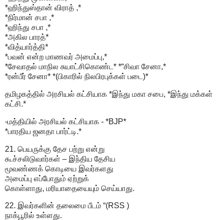
*ஹிந்துஸ்தான் விராத் ,*
*நிர்மான் சபா ,*
*ஹிந்து சபா ,*
*அகில பாரத்*
*வித்யார்த்தி*
*பவன் என்ற மாணவர் அமைப்பு,*
*சேவாதல் மாநில சுயாட்சிகொண்ட* *“சிவா சேனா,*
*ரன்பீர் சேனா* *(பிகாரில் நிலபிரபுக்கள் படை)*
தமிழகத்தில் அரசியல் கட்சியாக *இந்து மகா சபை, *இந்து மக்கள்
கட்சி.*
-மத்தியில் அரசியல் கட்சியாக - *BJP*
*பாரதிய ஜனதா பார்ட்டி.*
21. பெயருக்கு தேச பற்று என்று
கூச்சலிடுவார்கள் – இந்திய தேசிய
மூவண்ணக் கொடியை இவர்களது
அமைப்பு எப்போதும் ஏற்றுக்
கொள்ளாது, மரியாதையையும் செய்யாது.
22. இவர்களின் தலைமை பீடம் “(RSS )
நாக்பூரில் உள்ளது.