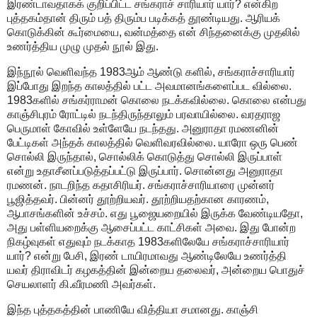
இரண்டாவதாகக் குறிப்பிட்ட சங்கராச் சாரியார் யார்? என்கிற
புத்தகம்தான் திரும் பத் திரும்ப படிக்கத் தூண்டியது. ஆரியக்
கொடுக்கின் கூர்மையை, வன்மத்தை என் சிந்தனைக்கு முதலில்
உணர்த்திய முழு முதல் நூல் இது.
இந்நூல் வெளிவந்த 1983ஆம் ஆண்டு களில், சங்கராச்சாரியார்
இப்போது இறந்த காலத்தில் பட்ட அவமானங்களைப்பட வில்லை.
1983களில் சங்கர்ராமன் கொலை நடக்கவில்லை. கொலை என்பது
காஞ்சிபுரம் ரோட்டில் நடந்திருந்தாலும் பரவாயில்லை. வரதராஜ
பெருமாள் கோவில் உள்ளேயே நடந்தது. அனுராதா ரமணனின்
பேட்டிகள் அந்தக் காலத்தில் வெளிவரவில்லை. யாரோ ஒரு பெண்
சொல்லி இருந்தால், சொல்லிக் கொடுத்து சொல்லி இருப்பாள்
என்று உதாசீனப்படுத்தப்பட்டு இருப்பார். சொன்னது அனுராதா
ரமணன். நாடறிந்த கதாசிரியர். சங்கராச்சாரியாரை முன்னர்
பூஜித்தவர். பின்னர் தூற்றியவர். தூற்றியதற்கான காரணம்,
ஆபாசங்களின் உச்சம். எது பூஜையறையில் இருக்க வேண்டியதோ,
அது பள்ளியறைக்கு ஆசைப்பட்ட காட்சிகள் அவை. இது போன்ற
நிகழ்வுகள் எதுவும் நடக்காத 1983களிலேயே சங்கராச்சாரியார்
யார்? என்று பேசி, இரண் டாயிரமாவது ஆண்டிலேயே உணர்த்தி
யவர் திராவிடர் கழகத்தின் இன்றைய தலைவர், அன்றைய பொதுச்
செயலாளர் கி.வீரமணி அவர்கள்.
இந்த புத்தகத்தின் பாணியே வித்தியா சமானது. காஞ்சி