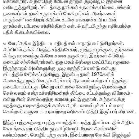
சொல்கிறார். அதன்பிறகு கிரிப்ஸ் தூதுக் குழுவிலும் இதனை
வலியுறுத்துகிறார். 'சட்டத்தை நாங்கள் உருவாக்கவில்லை. உங்கள்
தலைவர்கள் தான் உருவாக்கப் போகிறார்கள். அவர்களைப்
பாருங்கள்' என்கிறார் கிரிப்ஸ். உடனே சங்கராச்சாரி யாரின்
தூதர்கள், படேலை சந்திக்கிறார் கள். அவரிடமிருந்து எதிர்பார்த்த
பதில் கிடைக்கவில்லை.
உடனே, 'அகில இந்திய மடாதிபதிகள் மாநாடு கூட்டுகிறார்கள்.
அம்பியில் தங்கி யிருந்த சந்திரசேகரர், மூத்த வழக்குரை ஞர்களை
அங்கு வரவைத்து ஆலோ சனை தருகிறார். இவர்கள் அம்பேத்
கரையும் சந்திக்கிறார்கள். ஒரு மதம் அல்லது மதப்பிரிவு எதுவாக
இருந்தாலும் அவர்களுக்கு முழு சுதந்திரம் உண்டு என்பது
சட்டத்தில் சேர்க்கப்படுகிறது. இதன்படிதான் 1970களில்
அனைத்து ஜாதியினரும் அர்ச்சகர் ஆகலாம் என்ற சட்டத்துக்கு
தடைபோடப்பட்டது. இன்று சபரிமலை கோவிலுக்கு பெண்களும்
செல் லலாம் என்ற உச்சநீதிமன்றத் தீர்ப்பை சட்டத்துக்கு விரோதம் -
என்று சிலர் சொல்வதற்கு காரணமும் இதுதான். அந்தளவுக்கு
மதத்தை, மவுடீகத்தைக் காக்க அரசியலமைப்புச் சட்டம் வரை
சென்றவர் களுடைய வரலாற்றை வரிசைப்படுத்தி இருப்பார் வீரமணி.
இந்தப் புத்தகத்தை படித்த காலத்தில், படித்த இளம் வயதில் அதிக
கோபத்தை ஏற்படுத்தியது தமிழ்மொழி மீதான அவர்களின்
வன்மம்தான். மொழிப் பற்று தான், இனப்பற்றை நோக்கி இழுத்துச்