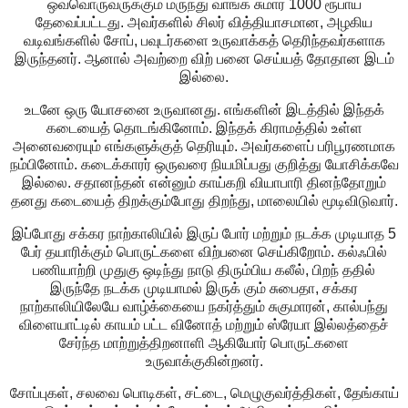
ஒவ்வொருவருக்கும் மருந்து வாங்க சுமார் 1000 ரூபாய்
தேவைப்பட்டது. அவர்களில் சிலர் வித்தியாசமான, அழகிய
வடிவங்களில் சோப், பவுடர்களை உருவாக்கத் தெரிந்தவர்களாக
இருந்தனர். ஆனால் அவற்றை விற் பனை செய்யத் தோதான இடம்
இல்லை.
உடனே ஒரு யோசனை உருவானது. எங்களின் இடத்தில் இந்தக்
கடையைத் தொடங்கினோம். இந்தக் கிராமத்தில் உள்ள
அனைவரையும் எங்களுக்குத் தெரியும். அவர்களைப் பரிபூரணமாக
நம்பினோம். கடைக்காரர் ஒருவரை நியமிப்பது குறித்து யோசிக்கவே
இல்லை. சதானந்தன் என்னும் காய்கறி வியாபாரி தினந்தோறும்
தனது கடையைத் திறக்கும்போது திறந்து, மாலையில் மூடிவிடுவார்.
இப்போது சக்கர நாற்காலியில் இருப் போர் மற்றும் நடக்க முடியாத 5
பேர் தயாரிக்கும் பொருட்களை விற்பனை செய்கிறோம். கல்ஃபில்
பணியாற்றி முதுகு ஒடிந்து நாடு திரும்பிய கலீல், பிறந் ததில்
இருந்தே நடக்க முடியாமல் இருக் கும் சுபைதா, சக்கர
நாற்காலியிலேயே வாழ்க்கையை நகர்த்தும் சுகுமாரன், கால்பந்து
விளையாட்டில் காயம் பட்ட வினோத் மற்றும் ஸ்ரேயா இல்லத்தைச்
சேர்ந்த மாற்றுத்திறனாளி ஆகியோர் பொருட்களை
உருவாக்குகின்றனர்.
சோப்புகள், சலவை பொடிகள், சட்டை, மெழுகுவர்த்திகள், தேங்காய்