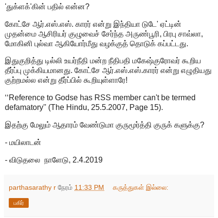
'துக்ளக்'கின் பதில் என்ன?
கோட்சே ஆர்.எஸ்.எஸ். காரர் என்று இந்தியா டுடே' ஏட்டின்
முதன்மை ஆசிரியர் குழுவைச் சேர்ந்த அருண்பூரி, பிரபு சாவ்லா,
மோகினி புல்வா ஆகியோர்மீது வழக்குத் தொடுக் கப்பட்டது.
இதுகுறித்து டில்லி உயர்நீதி மன்ற நீதிபதி மகேஷ்குரோவர் கூறிய
தீர்ப்பு முக்கியமானது. கோட்சே ஆர்.எஸ்.எஸ்.காரர் என்று எழுதியது
குற்றமல்ல என்று தீர்ப்பில் கூறியுள்ளாரே!
‘‘Reference to Godse has RSS member can't be termed
defamatory'' (The Hindu, 25.5.2007, Page 15).
இதற்கு மேலும் ஆதாரம் வேண்டுமா குருமூர்த்தி குருக் களுக்கு?
- மயிலாடன்
- விடுதலை நாளேடு, 2.4.2019
parthasarathy r
நேரம்
11:33 PM
கருத்துகள் இல்லை:
பகிர்