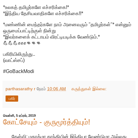
*உலகத் தமிழர்களே எச்சரிக்கை!*
*இந்திய தேசியவாதிகளே எச்சரிக்கை!!*
*மண்ணின் மைந்தர்களே நாம் அனைவரும் "தமிழர்கள்"* என்னும்
ஒருமைப்பாட்டிற்குள் நின்று
*இவர்களைக் கட்டாயம் விரட்டியடிக்க வேண்டும்.*
💪💪💪✊✊✊👊👊👊
பகிரியிலிருந்து..
(வாட்ஸ்சப்)
#GoBackModi
parthasarathy r
நேரம்
10:06 AM
கருத்துகள் இல்லை:
பகிர்
வெள்ளி, 5 ஏப்ரல், 2019
கோட்சேயும் - குருமூர்த்தியும்!
கேள்வி: மகாத்மா காந்தியின் இந்தியா வேண்டுமா அல்லது