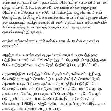
சங்கராச்சாரியார்? என்ற தலைப்பில் ஆசிரியர் கி.வீரமணி அவர் கள்
பத்து நாட்கள் பேசியதை பத்திரி கையாளர் சின்னக்குத்தூசி
அவர்கள் கட்டுரையாக எதிரொலி நாளிதழில் எழுதினார். அதன்
தொகுப்பு தான் இந்நூல். சங்கராச்சாரியார் யார்? என்பது முக்கியத்
தலைப்பாகவும், தமிழர் தளபதி வீரமணி தொடர் உரை எதிரொலியில்
சின்னக்குத்தூசி கட்டுரைத் தொகுப்பு என்பது துணைத்
தலைப்பாகவும் இருக்கும்.
காஞ்சி சங்கராச்சாரி யார்? என்கிற கோபக் கேள்வி எழ என்ன
காரணம்?
அதற்கு சில வாரங்களுக்கு முன்னால் காஞ்சி ஜெயேந்திரரை
பத்திரிகையாளர் கள் சின்னக்குத்தூசியும், ஞாநியும் சந்தித்து ஒரு
பேட்டி எடுத்தார்கள். அதில் ஜெயேந் திரர் இப்படி குறிப்பிட்டார்.
கருணாநிதியை எடுத்துக் கொள்ளுங் கள்; என்னைப் பற்றி எது
வேண்டுமா னாலும் சொல்லட்டும். நான் கேட்டுக் கொள்கிறேன்.
ஆனால் எனது பீடத்தை எதற்காக அவர் இழிவுப்படுத்திப் பேச
வேண்டும். நான் வழிபடும் ஆண்டவனி டத்திலேதான் அவருக்கு
தண்டனை அளிக்கும்படி முறையிட்டேன். அதன் படியே அவரும்
படுத்துவிட்டார் என்கிறார் ஜெயேந்திரர். இப்படி ஜெயேந்திரர்
சொன்னது 1983இல். ஜெயேந்திரர் மறைந்த பிறகு 2018இல் தான்
கலைஞர் மறைந்தார் என்பது வரலாறு.