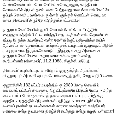
செல்லவேண்டாம் - கோட்சேயின் சகோதரனும், காந்தியார்
கொலையில் ஆயுள் தண்டனை பெற்றவனுமான கோபால் கோட்சே
ஒப்புக் கொண்ட உண்மை. துக்ளக்' குக்குத் தொப்புள் கொடி உற
வான தினமலரி'லிருந்தே எடுத்துக்காட்டலாமே!
நாதுராம் கோட்சேயின் தம்பி கோபால் கோட்சே சமீ பத்தில்
ஹைதராபாத்தில் பேட் டியளித்தபோது, ஆர்.எஸ்.எஸ். தொண்டன்
எப்படி இருக்க வேண்டும் என்ற கேள்விக்குப் பதிலளிக்கையில்
ஆர்.எஸ்.எஸ். தொண்டன் என்றால் தன் வாழ்நாள் முழுவதும் அதில்
முழு மூச்சாக இருக்கவேண்டும். இதற்கு எனது அண்ணன்
நாதுராம் கோட்சேவை உதார ணமாகக் கூறலாம் என்று
கூறியுள்ளார் (தினமலர்', 11.2.1988, திருச்சி பதிப்பு).
'தினமலர்' கூறிவிட்டதால் திரிநூல் குருமூர்த்தி அய்யர்வாள்
சப்தநாடியும் அடங்கி ஒப்புக் கொள்வதைத் தவிர வேறு வழியில்லை.
குஜராத்தில் 182 மீட்டர் உயரத்தில் ரூ.2989 கோடி செலவில்
வல்லபாய் பட்டேல் சிலையை நிறுவியுள்ளாரே பிரதமர் மோடி. - அந்த
வல்ல பாய் படேல் ஜனசங்கத் தலை வரான டாக்டர் முகர்ஜிக்கு
எழுதிய கடிதத்தில் ஆர்.எஸ்.எஸ். ஹிந்து மகாசபை இவ்விரு
அமைப்புகளின் நடவடிக்கைகள் காரணமாகத்தான் காந்தியார்
கொலை என்ற துயரமான நிகழ்ச்சி நடந்தது என்று எழுதி யுள்ளாரே!