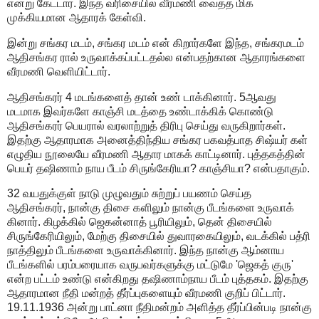
என்று கேட்டார். இந்த வரிசையில் வீரமணி வைத்த மிக
முக்கியமான ஆதாரக் கேள்வி.
இன்று சங்கர மடம், சங்கர மடம் என் கிறார்களே இந்த, சங்கரமடம்
ஆதிசங்கர ரால் உருவாக்கப்பட்டதல்ல என்பதற்கான ஆதாரங்களை
வீரமணி வெளியிட்டார்.
ஆதிசங்கரர் 4 மடங்களைத் தான் உண் டாக்கினார். 5ஆவது
மடமாக இவர்களே காஞ்சி மடத்தை உண்டாக்கிக் கொண்டு
ஆதிசங்கரர் பெயரால் வரலாற்றுத் திரிபு செய்து வருகிறார்கள்.
இதற்கு ஆதாரமாக அனைத்திந்திய சங்கர பகவத்பாத சிஷ்யர் கள்
எழுதிய நூலையே வீரமணி ஆதார மாகக் காட்டினார். புத்தகத்தின்
பெயர் தஷிணாம் நாய பீடம் சிருங்கேரியா? காஞ்சியா? என்பதாகும்.
32 வயதுக்குள் நாடு முழுவதும் சுற்றுப் பயணம் செய்த
ஆதிசங்கரர், நான்கு திசை களிலும் நான்கு பீடங்களை உருவாக்
கினார். கிழக்கில் ஜெகன்னாத் பூரியிலும், தென் திசையில்
சிருங்கேரியிலும், மேற்கு திசையில் துவாரகையிலும், வடக்கில் பத்ரி
நாத்திலும் பீடங்களை உருவாக்கினார். இந்த நான்கு ஆம்னாய
பீடங்களில் பரம்பரையாக வருபவர்களுக்கு மட்டுமே 'ஜெகத் குரு'
என்ற பட்டம் உண்டு என்கிறது தஷிணாம்நாய பீடம் புத்தகம். இதற்கு
ஆதாரமான நீதி மன்றத் தீர்ப்புகளையும் வீரமணி குறிப் பிட்டார்.
19.11.1936 அன்று பாட்னா நீதிமன்றம் அளித்த தீர்ப்பின்படி நான்கு