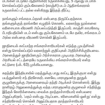
மடங்கள் மட்டுமே ஆதிசங்கரர் உருவாக்கியது, 5 ஆவது மடமாக
சொல்லப்படும் கும்பகோணம் (காஞ்சி) மடம் ஆதிசங்கரரால்
உருவாக்கப் பட்டதல்ல என்கிறது இந்தத் தீர்ப்பு.
நாங்களும் சங்கரமடம்தான் என்பதை நிரூபிப்பதற்காக
தங்களுக்குத் தாங்களே எழுதிக் கொண்ட வரலாற்று நூல்களை
வரிசையாக வீரமணி அம்பலப்படுத்தி இருப்பார். காஞ்சி காமகோடி
பீடாதிபதியின் மடம் என்பது கும்பகோணம் மடமே தவிர, சங்கரமடம்
அல்ல என்பதை வீரமணி சொல்லி இருப்பார்.
ஜாதியைக் காப்பாற்ற சங்கராச்சாரியார்கள் எடுத்த முயற்சிகள்
என்று சொல்லப்படும் வரலாற்றுக் குறிப்புகள் அதிர்ச்சிக்குரியவை.
அனைத்துச் ஜாதியினரும் அர்ச்சகராக முடியாத அளவுக்கு
அரசியல் சட்டத்தையே உருவாக்கிய சங்கராச்சாரியார் என்ற
கட்டுரை (பக். 63) முக்கியமானது.
சுதந்திர இந்தியாவில் மதத்துக்கு பாது காப்பு, இருக்குமா என்று
பயந்துள்ளார் சந் திரசேகரர். எனவே, பாராளுமன்ற தூதுக்
குழுவினருக்கு அனைவரையும் தந்தி அடிக்கச் சொன்னார். இந்து
நாளிதழ் அலுவலகத்துக்கு வந்த பாராளுமன்ற குழுவைச் சந்தித்து
இந்தக் கோரிக்கையை வைக்க தாத்தாச்சாரியார் என்பவரை
அனுப்புகிறார். 'மதம் என்பது அடிப்படை உரிமைகளில் ஒன்று' என்று
சந்திரசேகரர் சொல்லி அனுப்பியதாக தாத்தாச்சாரியார்