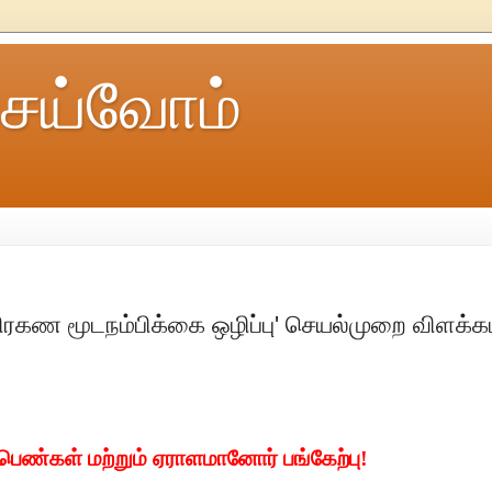
ெய்வோம்
ரகண மூடநம்பிக்கை ஒழிப்பு' செயல்முறை விளக்கம
் பெண்கள் மற்றும் ஏராளமானோர் பங்கேற்பு!