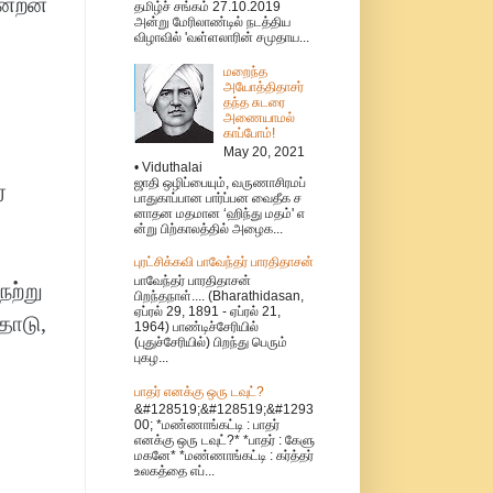
ின்றன
தமிழ்ச் சங்கம் 27.10.2019
அன்று மேரிலாண்டில் நடத்திய
விழாவில் 'வள்ளலாரின் சமுதாய...
மறைந்த
அயோத்திதாசர்
தந்த சுடரை
அணையாமல்
காப்போம்!
May 20, 2021
• Viduthalai
ஜாதி ஒழிப்பையும், வருணாசிரமப்
்
பாதுகாப்பான பார்ப்பன வைதீக ச
னாதன மதமான ‘ஹிந்து மதம்' எ
ன்று பிற்காலத்தில் அழைக...
புரட்சிக்கவி பாவேந்தர் பாரதிதாசன்
பாவேந்தர் பாரதிதாசன்
ேற்று
பிறந்தநாள்.... (Bharathidasan,
ஏப்ரல் 29, 1891 - ஏப்ரல் 21,
தோடு,
1964) பாண்டிச்சேரியில்
(புதுச்சேரியில்) பிறந்து பெரும்
புகழ...
பாதர் எனக்கு ஒரு டவுட்?
&#128519;&#128519;&#1293
00; *மண்ணாங்கட்டி : பாதர்
எனக்கு ஒரு டவுட்?* *பாதர் : கேளு
மகனே* *மண்ணாங்கட்டி : கர்த்தர்
உலகத்தை எப்...