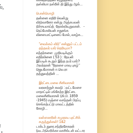
தஸ்லிமா நஸ்ரீன் தி இந்து ஆங்...
்,
பொன்மொழி
தன்னை எதிரி வென்று
விடுவானோ என்று அஞ்சுபவன்
நிச்சயமாய்த் தோல்வியுறுவான். -
நெப்போலியன் சதுரங்க
விளையாட்டினைப் போல், வாழ்க...
”வைக்கம் வீரர்” என்னும் பட்டம்
தந்தவர் யார் தெரியுமா?
எத்தர்களை முறியடிக்கும்
எதிர்வினை ( 53 ) : நேயன்
இப்படிக் கூறும் இந்த நபர் யார்?
அவர்தான் “தோசை மாவு புகழ்’’
ஜெயமோகன் ஈ.வெ.ரா
தத்துவத்தின் ...
இரட்டைமலை சீனிவாசன்
வரலாற்றுச் சுவடு : வட்டமேசை
மாநாட்டில் பங்கேற்ற இரட்டை
மலைசீனிவாசன் (கி.பி. 1859
-1945) மஞ்சை வசந்தன் பிறப்பு
செங்கற்பட்டு மாவட்டத்தில்
கோழி...
வள்ளலாரின் சமுதாய புரட்சிக்
கருத்துக்கள்! 1&2
்
டாக்டர் துரை.சந்திரசேகரன்
(வடஅமெரிக்கா வாசிங்டன் வட்டார