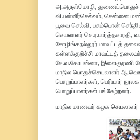
அ.அருள்மொழி, துணைப்பொதுச் ச
வி.பன்னீர்செல்வம், சென்னை மண
பூவை செல்வி, பசும்பொன் செந்த
செயலாளர் செ.ர.பார்த்தசாரதி,
சோழிங்கநல்லூர் மாவட்டத் தலைவர
கள்ளக்குறிச்சி மாவட்டத் தலைவர் 
சே.வ.கோபன்னா, இளைஞரணி சோ.சு
மாநில பொதுச்செயலாளர் ஆ.வெங்
பொறுப்பாளர்கள், பெரியார் நூல
பொறுப்பாளர்கள் பங்கேற்றனர்.
மாநில மாணவர் கழக செயலாளர் ச.