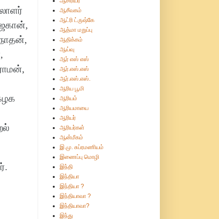
ஆசிரியர்
லாளர்
ஆசீவகம்
ஆட்ரி ட்ருஷ்கே
்ஜகான்,
ஆத்மா மறுப்பு
நாதன்,
ஆதிக்கம்
ஆய்வு
,
ஆர் எஸ் எஸ்
ராமன்,
ஆர்.எஸ்.எஸ்
ஆர்.எஸ்.எஸ்.
ஆரிய பூமி
 கழக
ஆரியம்
ஆரியமாயை
ஆரியர்
ல்
ஆரியர்கள்
ஆன்மீகம்
இ.மு. சுப்ரமணியம்
இணைப்பு மொழி
்.
இந்தி
இந்தியா
இந்தியா ?
இந்தியாவா ?
இந்தியாவா?
இந்து