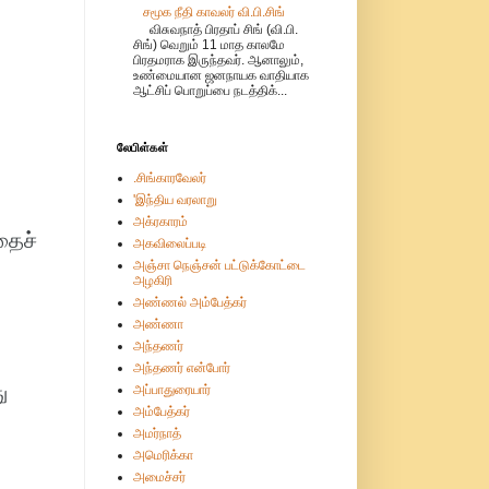
சமூக நீதி காவலர் வி.பி.சிங்
விசுவநாத் பிரதாப் சிங் (வி.பி.
சிங்) வெறும் 11 மாத காலமே
பிரதமராக இருந்தவர். ஆனாலும்,
உண்மையான ஜனநாயக வாதியாக
ஆட்சிப் பொறுப்பை நடத்திக்...
லேபிள்கள்
.சிங்காரவேலர்
'இந்திய வரலாறு
அக்ரகாரம்
தைச்
அகவிலைப்படி
அஞ்சா நெஞ்சன் பட்டுக்கோட்டை
அழகிரி
அண்ணல் அம்பேத்கர்
அண்ணா
அந்தணர்
அந்தணர் என்போர்
ு
அப்பாதுரையார்
அம்பேத்கர்
அமர்நாத்
அமெரிக்கா
அமைச்சர்