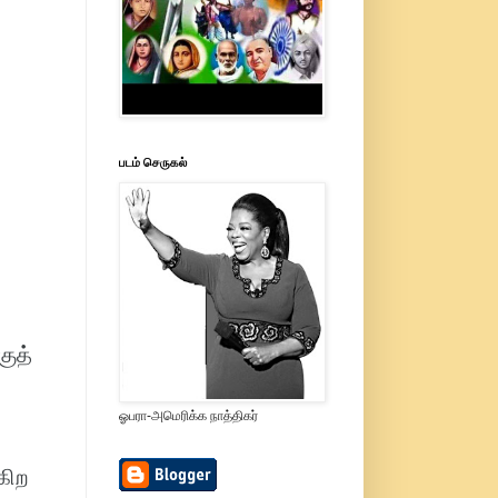
படம் செருகல்
குத்
ஓபரா-அமெரிக்க நாத்திகர்
கிற