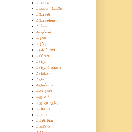
அய்யப்பன்
அய்யப்பன் கோயில்
அயோத்தி
அயோத்திதாசர்
அர்ச்சகர்
அவரங்கசீப்
அழகிரி
அழிப்பு
அறக்கட்டளை
அறிக்கை
அறிஞர்
அறிஞர் அண்ணா
அறிவியல்
அறிவு
அறிவுக்கரசு
அன்பழகன்
அனுபவம்
அனுமதி மறுப்பு
ஆ.இராசா
ஆ.ராசா
ஆக்கிரமிப்பு
ஆங்கிலம்