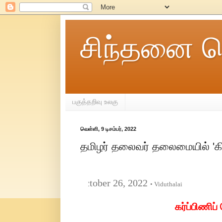
சிந்தனை ச
பகுத்தறிவு உலகு
வெள்ளி, 9 டிசம்பர், 2022
தமிழர் தலைவர் தலைமையில் 'கி
October 26, 2022
• Viduthalai
கர்ப்பிணிப