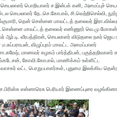
ெயலாளர் பொறியாளர் ச.இன்பக் கனி, அமைப்புச் செய
்டல செயலாளர் தே..செ.கோபால், சி.வெற்றிசெல்வி, நூர
ில்குமாரி, தென் சென்னை மாவட்டத் தலைவர் இரா.வில்வ
 வடசென்னை மாவட்டத் தலைவர் எண்ணூர் வெ.மு.மோகன்
் ஆர்.டி. வீரபத்திரன், செயலாளர் விடுதலை நகர் ஜெய 
ம.சுப்பராயன், விழுப்புரம் மாவட்ட அமைப்பாளர்
ரேஷ், மாணவர் கழகம் பார்த்திபன், பகுத்தறிவாளர்
கடேசன், கோவி.கோபால், மாணிக்கம் உள்ளிட்ட
க வாசகர் வட்ட பொறுபபாளர்கள், புதுமை இலக்கிய தென்ற
பிரின்சு என்னாரெசு பெரியார் இணைப்புரை வழங்கினார