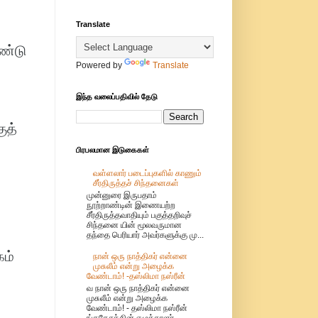
Translate
ரண்டு
Powered by
Translate
இந்த வலைப்பதிவில் தேடு
ுத்
பிரபலமான இடுகைகள்
வள்ளலார் படைப்புகளில் காணும்
சீர்திருத்தச் சிந்தனைகள்
முன்னுரை இருபதாம்
நூற்றாண்டின் இணையற்ற
சீர்திருத்தவாதியும் பகுத்தறிவுச்
சிந்தனை யின் மூலவருமான
தந்தை பெரியார் அவர்களுக்கு மு...
கம்
நான் ஒரு நாத்திகர் என்னை
முசுலீம் என்று அழைக்க
வேண்டாம்! -தஸ்லிமா நஸ்ரீன்
வ நான் ஒரு நாத்திகர் என்னை
முசுலீம் என்று அழைக்க
வேண்டாம்! - தஸ்லிமா நஸ்ரீன்
ங்கதேசத்தின் எழுத்தாளர்