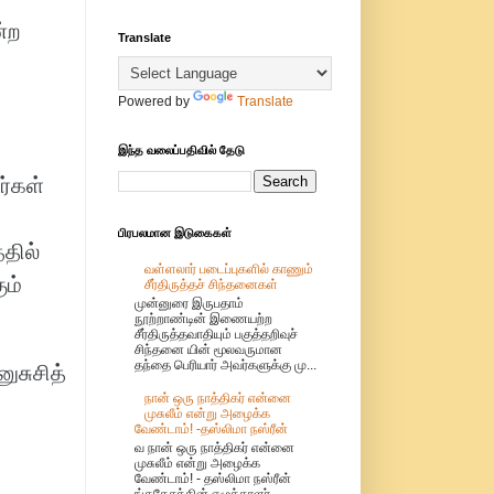
்ற
Translate
Powered by
Translate
இந்த வலைப்பதிவில் தேடு
ர்கள்
பிரபலமான இடுகைகள்
தில்
வள்ளலார் படைப்புகளில் காணும்
ும்
சீர்திருத்தச் சிந்தனைகள்
முன்னுரை இருபதாம்
நூற்றாண்டின் இணையற்ற
சீர்திருத்தவாதியும் பகுத்தறிவுச்
சிந்தனை யின் மூலவருமான
தந்தை பெரியார் அவர்களுக்கு மு...
ுசுசித்
நான் ஒரு நாத்திகர் என்னை
முசுலீம் என்று அழைக்க
வேண்டாம்! -தஸ்லிமா நஸ்ரீன்
வ நான் ஒரு நாத்திகர் என்னை
முசுலீம் என்று அழைக்க
வேண்டாம்! - தஸ்லிமா நஸ்ரீன்
ங்கதேசத்தின் எழுத்தாளர்