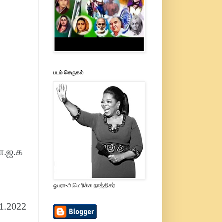
படம் செருகல்
ா.ஜ.க
ஓபரா-அமெரிக்க நாத்திகர்
11.2022