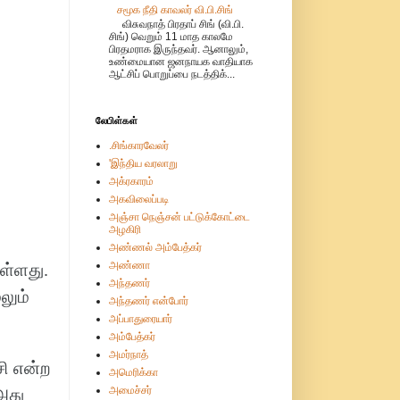
சமூக நீதி காவலர் வி.பி.சிங்
விசுவநாத் பிரதாப் சிங் (வி.பி.
சிங்) வெறும் 11 மாத காலமே
பிரதமராக இருந்தவர். ஆனாலும்,
உண்மையான ஜனநாயக வாதியாக
ஆட்சிப் பொறுப்பை நடத்திக்...
லேபிள்கள்
.சிங்காரவேலர்
'இந்திய வரலாறு
அக்ரகாரம்
அகவிலைப்படி
அஞ்சா நெஞ்சன் பட்டுக்கோட்டை
அழகிரி
அண்ணல் அம்பேத்கர்
அண்ணா
ள்ளது.
அந்தணர்
லும்
அந்தணர் என்போர்
அப்பாதுரையார்
அம்பேத்கர்
அமர்நாத்
ி என்ற
அமெரிக்கா
அமைச்சர்
அது