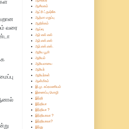
ஆசிரியர்
கள்
ஆசீவகம்
ஆட்ரி ட்ருஷ்கே
ஆத்மா மறுப்பு
தவறான
ஆதிக்கம்
லம் வரை
ஆய்வு
ஆர் எஸ் எஸ்
ண்டா
ஆர்.எஸ்.எஸ்
ஆர்.எஸ்.எஸ்.
ஆரிய பூமி
ஆரியம்
்க
ஆரியமாயை
ஆரியர்
ஆரியர்கள்
ைப்பு
ஆன்மீகம்
இ.மு. சுப்ரமணியம்
இணைப்பு மொழி
இந்தி
 ஆனால்
இந்தியா
இந்தியா ?
இந்தியாவா ?
இந்தியாவா?
ன்று
இந்து