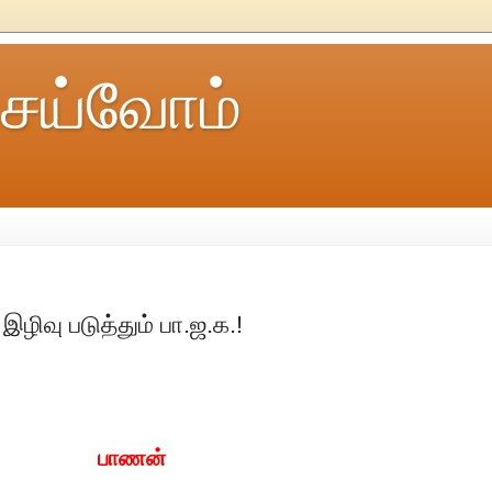
ெய்வோம்
இழிவு படுத்தும் பா.ஜ.க.!
பாணன்