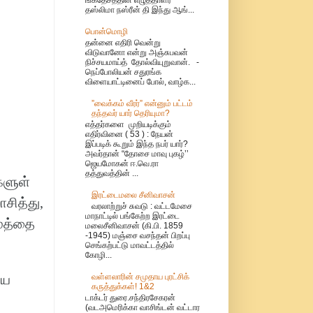
தஸ்லிமா நஸ்ரீன் தி இந்து ஆங்...
பொன்மொழி
தன்னை எதிரி வென்று
விடுவானோ என்று அஞ்சுபவன்
நிச்சயமாய்த் தோல்வியுறுவான். -
நெப்போலியன் சதுரங்க
விளையாட்டினைப் போல், வாழ்க...
”வைக்கம் வீரர்” என்னும் பட்டம்
தந்தவர் யார் தெரியுமா?
எத்தர்களை முறியடிக்கும்
எதிர்வினை ( 53 ) : நேயன்
இப்படிக் கூறும் இந்த நபர் யார்?
அவர்தான் “தோசை மாவு புகழ்’’
ஜெயமோகன் ஈ.வெ.ரா
தத்துவத்தின் ...
களுள்
இரட்டைமலை சீனிவாசன்
சித்து,
வரலாற்றுச் சுவடு : வட்டமேசை
மாநாட்டில் பங்கேற்ற இரட்டை
ரமத்தை
மலைசீனிவாசன் (கி.பி. 1859
-1945) மஞ்சை வசந்தன் பிறப்பு
செங்கற்பட்டு மாவட்டத்தில்
கோழி...
வள்ளலாரின் சமுதாய புரட்சிக்
ிய
கருத்துக்கள்! 1&2
டாக்டர் துரை.சந்திரசேகரன்
(வடஅமெரிக்கா வாசிங்டன் வட்டார