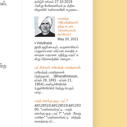
தமிழ்ச் சங்கம் 27.10.2019
ஸ்.
அன்று மேரிலாண்டில் நடத்திய
விழாவில் 'வள்ளலாரின் சமுதாய...
மறைந்த
அயோத்திதாசர்
தந்த சுடரை
அணையாமல்
காப்போம்!
May 20, 2021
• Viduthalai
ஜாதி ஒழிப்பையும், வருணாசிரமப்
பாதுகாப்பான பார்ப்பன வைதீக ச
னாதன மதமான ‘ஹிந்து மதம்' எ
ன்று பிற்காலத்தில் அழைக...
ன்ற
புரட்சிக்கவி பாவேந்தர் பாரதிதாசன்
பாவேந்தர் பாரதிதாசன்
பிறந்தநாள்.... (Bharathidasan,
ஏப்ரல் 29, 1891 - ஏப்ரல் 21,
1964) பாண்டிச்சேரியில்
(புதுச்சேரியில்) பிறந்து பெரும்
புகழ...
பாதர் எனக்கு ஒரு டவுட்?
&#128519;&#128519;&#1293
00; *மண்ணாங்கட்டி : பாதர்
எனக்கு ஒரு டவுட்?* *பாதர் : கேளு
மகனே* *மண்ணாங்கட்டி : கர்த்தர்
உலகத்தை எப்...