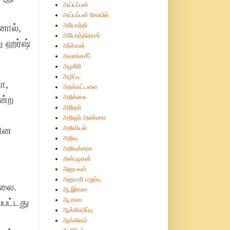
அய்யப்பன்
அய்யப்பன் கோயில்
அயோத்தி
னால்,
அயோத்திதாசர்
 ஹர்ஷ்
அர்ச்சகர்
அவரங்கசீப்
அழகிரி
அழிப்பு
ா,
அறக்கட்டளை
அறிக்கை
ன்ற
அறிஞர்
அறிஞர் அண்ணா
அறிவியல்
யின
அறிவு
அறிவுக்கரசு
அன்பழகன்
அனுபவம்
அனுமதி மறுப்பு
்லை.
ஆ.இராசா
ஆ.ராசா
்பட்டது
ஆக்கிரமிப்பு
ஆங்கிலம்