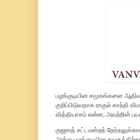
பழங்குடியின சமூகங்களை ஆதிவாச
குறிப்பிடுவதாக ராகுல் காந்தி வ
வித்தியாசம் என்ன, அவற்றின் ப
குஜராத் சட்டமன்றத் தேர்தலுக்கான
அன்று பழங்குடியின சமூகத்திற்க