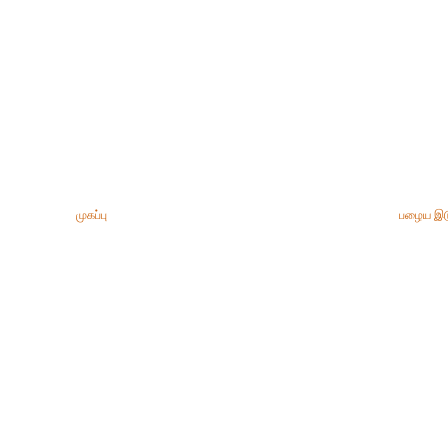
முகப்பு
பழைய இட