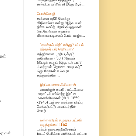
தஸ்லிமா நஸ்ரீன் தி இந்து ஆங்...
பொன்மொழி
தன்னை எதிரி வென்று
விடுவானோ என்று அஞ்சுபவன்
நிச்சயமாய்த் தோல்வியுறுவான். -
நெப்போலியன் சதுரங்க
விளையாட்டினைப் போல், வாழ்க...
”வைக்கம் வீரர்” என்னும் பட்டம்
தந்தவர் யார் தெரியுமா?
எத்தர்களை முறியடிக்கும்
கள்
எதிர்வினை ( 53 ) : நேயன்
இப்படிக் கூறும் இந்த நபர் யார்?
அவர்தான் “தோசை மாவு புகழ்’’
ஜெயமோகன் ஈ.வெ.ரா
தத்துவத்தின் ...
இரட்டைமலை சீனிவாசன்
வரலாற்றுச் சுவடு : வட்டமேசை
மாநாட்டில் பங்கேற்ற இரட்டை
மலைசீனிவாசன் (கி.பி. 1859
ை.
-1945) மஞ்சை வசந்தன் பிறப்பு
செங்கற்பட்டு மாவட்டத்தில்
கோழி...
வள்ளலாரின் சமுதாய புரட்சிக்
கருத்துக்கள்! 1&2
டாக்டர் துரை.சந்திரசேகரன்
்குகள்
(வடஅமெரிக்கா வாசிங்டன் வட்டார