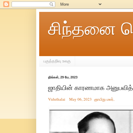
சிந்தனை ச
பகுத்தறிவு உலகு
திங்கள், 29 மே, 2023
ஜாதியின் காரணமாக அனுபவி
Viduthalai
May 06, 2023
ஞாயிறு மல
ர்,