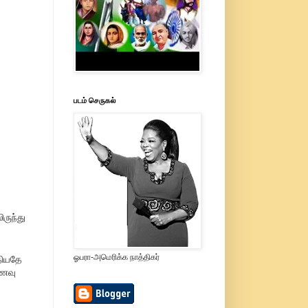
படம் செருகல்
ருந்து
ஓபரா-அமெரிக்க நாத்திகர்
தியதே
உணவு