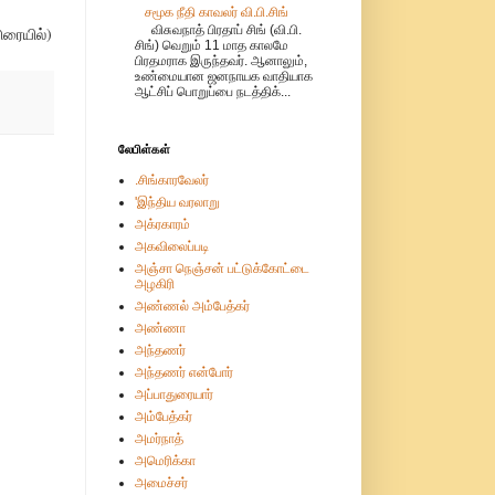
சமூக நீதி காவலர் வி.பி.சிங்
விசுவநாத் பிரதாப் சிங் (வி.பி.
ுரையில்)
சிங்) வெறும் 11 மாத காலமே
பிரதமராக இருந்தவர். ஆனாலும்,
உண்மையான ஜனநாயக வாதியாக
ஆட்சிப் பொறுப்பை நடத்திக்...
லேபிள்கள்
.சிங்காரவேலர்
'இந்திய வரலாறு
அக்ரகாரம்
அகவிலைப்படி
அஞ்சா நெஞ்சன் பட்டுக்கோட்டை
அழகிரி
அண்ணல் அம்பேத்கர்
அண்ணா
அந்தணர்
அந்தணர் என்போர்
அப்பாதுரையார்
அம்பேத்கர்
அமர்நாத்
அமெரிக்கா
அமைச்சர்