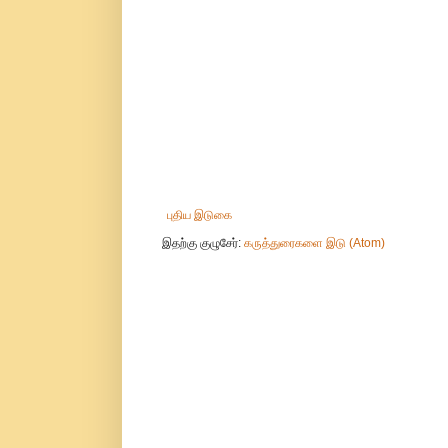
புதிய இடுகை
இதற்கு குழுசேர்:
கருத்துரைகளை இடு (Atom)