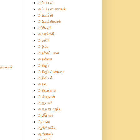
அய்யப்பன்
அய்யப்பன் கோயில்
அயோத்தி
அயோத்திதாசர்
அர்ச்சகர்
அவரங்கசீப்
அழகிரி
அழிப்பு
அறக்கட்டளை
அறிக்கை
அறிஞர்
ுகைகள்
அறிஞர் அண்ணா
அறிவியல்
அறிவு
அறிவுக்கரசு
அன்பழகன்
அனுபவம்
அனுமதி மறுப்பு
ஆ.இராசா
ஆ.ராசா
ஆக்கிரமிப்பு
ஆங்கிலம்