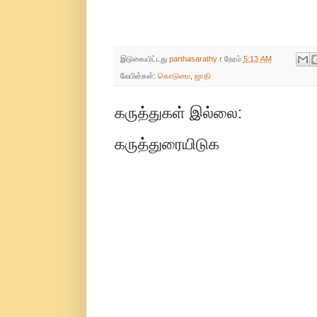
இடுகையிட்டது
parthasarathy r
நேரம்
5:13 AM
லேபிள்கள்:
கொடுமை
,
ஜாதி
கருத்துகள் இல்லை:
கருத்துரையிடுக