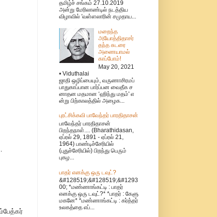
தமிழ்ச் சங்கம் 27.10.2019
அன்று மேரிலாண்டில் நடத்திய
விழாவில் 'வள்ளலாரின் சமுதாய...
மறைந்த
அயோத்திதாசர்
தந்த சுடரை
அணையாமல்
காப்போம்!
May 20, 2021
• Viduthalai
ஜாதி ஒழிப்பையும், வருணாசிரமப்
பாதுகாப்பான பார்ப்பன வைதீக ச
னாதன மதமான ‘ஹிந்து மதம்' எ
ன்று பிற்காலத்தில் அழைக...
புரட்சிக்கவி பாவேந்தர் பாரதிதாசன்
பாவேந்தர் பாரதிதாசன்
பிறந்தநாள்.... (Bharathidasan,
ஏப்ரல் 29, 1891 - ஏப்ரல் 21,
1964) பாண்டிச்சேரியில்
.
(புதுச்சேரியில்) பிறந்து பெரும்
புகழ...
பாதர் எனக்கு ஒரு டவுட்?
&#128519;&#128519;&#1293
00; *மண்ணாங்கட்டி : பாதர்
எனக்கு ஒரு டவுட்?* *பாதர் : கேளு
மகனே* *மண்ணாங்கட்டி : கர்த்தர்
உலகத்தை எப்...
்பேத்கர்