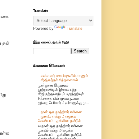
Translate
ல்லை.
Powered by
Translate
் தன்
இந்த வலைப்பதிவில் தேடு
பிரபலமான இடுகைகள்
வள்ளலார் படைப்புகளில் காணும்
சீர்திருத்தச் சிந்தனைகள்
முன்னுரை இருபதாம்
நூற்றாண்டின் இணையற்ற
ிறு
சீர்திருத்தவாதியும் பகுத்தறிவுச்
சிந்தனை யின் மூலவருமான
தந்தை பெரியார் அவர்களுக்கு மு...
நான் ஒரு நாத்திகர் என்னை
முசுலீம் என்று அழைக்க
வேண்டாம்! -தஸ்லிமா நஸ்ரீன்
வ நான் ஒரு நாத்திகர் என்னை
முசுலீம் என்று அழைக்க
கொள்ள
வேண்டாம்! - தஸ்லிமா நஸ்ரீன்
ங்கதேசத்தின் எழுத்தாளர்