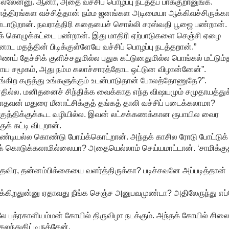
்லேன்னு. ஆனா, அதை வச்சிப் பொழப்பு நடத்தப் பாக்குறானுங்க.
பாத்திரங்கள வச்சித்தான் நம்ம ஜனங்கள அடிமையா ஆக்கிவச்சிருக்கா
டாடுறான். நவராத்திரி கதையைச் சொல்லி சரஸ்வதி பூஜை பண்றான்.
் கொழுக்கட்டை பண்றான். இது மாதிரி ஏற்பாடுகளை செஞ்சி ஏழை
 மதத்தின் பிடிக்குள்ளேயே வச்சிப் பொழப்பு நடத்தறான்.”
 தேச்சிக் குளிச்சதுமில்ல புதுசு கட்டுனதுமில்ல பொங்கல் மட்டும்
ாய சமூகம், அது நம்ம கலாச்சாரத்தோட ஒட்டுன விழான்னேன்”.
ிங்கிற கருத்து உங்களுக்கும் உடன்பாடுதான் போலத்தோணுதே?”.
ோனதில்ல. மனிதனைச் சிந்திக்க வைக்காத எந்த விஷயமும் சமுதாயத்துக
தவன் மதுரை மீனாட்சிக்குத் தங்கத் தாலி வச்சிப் படைக்கலாமா?
க்குத்திக்குக்கூட வழியில்ல. இவன் லட்சக்கணக்கான ரூபாயில வைர
ுக் கட்டி விடறான்.
தி உண்டியல்ல கொண்டு போய்க்கொட்றான். அந்தக் காசில ரோடு போட்டுக்
ிக் கொடுக்கலாமில்லையா? அதையெல்லாம் செய்யமாட்டான். ‘சாமிக்குத
விர, தன்னம்பிக்கையை வளர்த்திருக்கா? படிச்சவனே அப்படித்தான்
ழிக்கிறதுன்னு ஏதாவது நீங்க செஞ்ச அனுபவமுண்டா? அதிலேருந்து எப
ே பத்ரகாளியம்மன் கோயில் திருவிழா நடக்கும். அந்தக் கோயில் சிலை
லந்துகிட்டிருக்கேன்.