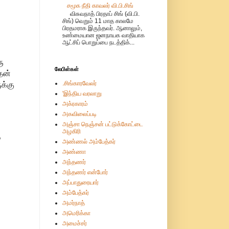
சமூக நீதி காவலர் வி.பி.சிங்
விசுவநாத் பிரதாப் சிங் (வி.பி.
சிங்) வெறும் 11 மாத காலமே
பிரதமராக இருந்தவர். ஆனாலும்,
உண்மையான ஜனநாயக வாதியாக
ஆட்சிப் பொறுப்பை நடத்திக்...
ு
லேபிள்கள்
தன்
.சிங்காரவேலர்
ுக்கு
'இந்திய வரலாறு
அக்ரகாரம்
அகவிலைப்படி
அஞ்சா நெஞ்சன் பட்டுக்கோட்டை
அழகிரி
”
அண்ணல் அம்பேத்கர்
அண்ணா
அந்தணர்
அந்தணர் என்போர்
அப்பாதுரையார்
அம்பேத்கர்
அமர்நாத்
அமெரிக்கா
அமைச்சர்