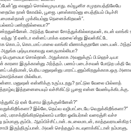
்பேன்”னு எவனும் சொல்லமுடியாது. கம்யூனிச சமுதாயத்திலேயே
முறையில நான் கோவில், பூஜை. புனஸ்காரம்னு பைத்தியம் பிடிச்சி
ைகள்தான் முக்கியம்னு நெனைக்கிறவன்”.
யெல்லாம் பண்றதில்லையா?”
ண்றதுன்னேன். அடுத்த வேளை சோத்துக்கில்லாதவன், கடன் வாங்கி 
 வந்து ‘நீ ஏண்டா என்னப் பாக்க வரலை’ன்னு இவன்கிட்டே
காக கொடம், கொடமாப் பாலை வாங்கி வீணாக்குறானே மடையன். அந்தப
 அதுங்க புஷ்டியாவாவது வளருமால்லியா?
ு பெருமையா சொல்றான். அதுக்காக அவனுக்குப் பி.ஹெச்.டியா
் காரனா இருக்கான்னு அர்த்தம். பணம் படைச்சவன் போடுற பக்தி வே
னைப் பக்திமான், பெரிய மனுஷன்னு பாராட்டணும்கிறதுக்காக.ஒரு அன
கொடுக்கலா மில்லியா.
ன்னா. மனுஷன் என்னிக்கு உருப்படறது? நாட்டுல வேலை யில்லாத்
றத்தாழ்வு இத்தனையையும் வச்சிகிட்டு பூஜை என்ன வேண்டிக்கிடக்கு.
்துகிட்டு ஏன் பேசாம இருக்குன்னேன்?”
வெறுக்கிறீங்களா? இல்லே, தெய்வ வழிபாட்டையே வெறுக்கிறீங்களா?”
நாயகர், பராசக்திங்கிறதெல்லாம் யாரோ ஓவியர்கள் வரைஞ்சி வச்ச
ம்மாளு கும்பிட ஆரம்பிச்சிட்டான். சுடலைமாடன், காத்தவராயன்கிற 
ி இருந்திருப்பான். அவன் செத்ததும் கடவுளாக்கிட்டான் நம்மாளு.