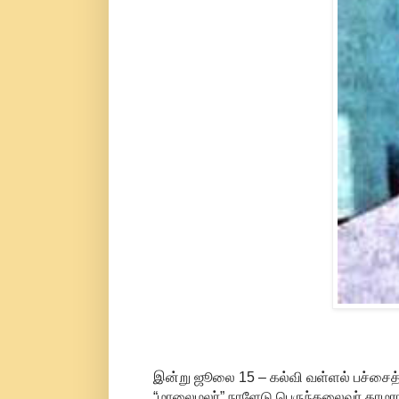
இன்று ஜூலை 15 – கல்வி வள்ளல் பச்சைத
“மாலைமலர்” நாளேடு பெருந்தலைவர் காமராசர்