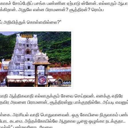
்காகச் சோம்பேறிப் பசங்க பண்ணின ஏற்பாடு ன்னேன். எல்லாரும் ஆயா
றக்கிறான். அதுலே என்ன பிராமணன்? சூத்திரன்? ரொம்ப
ாய் அறிவித்துக் கொள்ளவில்லை?”
வாதி ஆத்திகவாதி எல்லாருக்கும் சேவை செய்றவன். எனக்கு எதிரே
விர அவனை பிராமணன், சூத்திரன்னு பாக்குறதில்லே. அப்படி எவனும
ொள்கை. அரசியல் வாதி பொதுவானவன். ஒரு கோயிலை நிருவாகம் ப
ியோட கடமை. அந்தக்கோயில்லே ஆறுகால பூஜை ஒழுங்கா நடக்குதா..
, “கவர்ன்” பண்றவனோட வேலை.