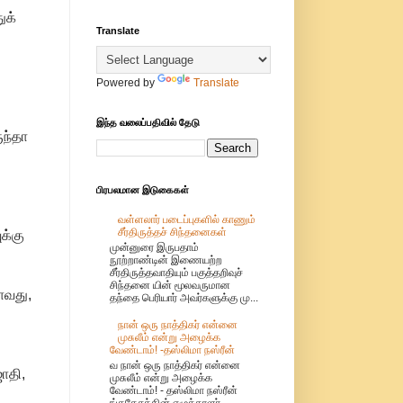
ுக்
Translate
Powered by
Translate
இந்த வலைப்பதிவில் தேடு
ுந்தா
பிரபலமான இடுகைகள்
வள்ளலார் படைப்புகளில் காணும்
சீர்திருத்தச் சிந்தனைகள்
க்கு
முன்னுரை இருபதாம்
நூற்றாண்டின் இணையற்ற
சீர்திருத்தவாதியும் பகுத்தறிவுச்
சிந்தனை யின் மூலவருமான
ாவது,
தந்தை பெரியார் அவர்களுக்கு மு...
நான் ஒரு நாத்திகர் என்னை
முசுலீம் என்று அழைக்க
வேண்டாம்! -தஸ்லிமா நஸ்ரீன்
வ நான் ஒரு நாத்திகர் என்னை
ாதி,
முசுலீம் என்று அழைக்க
வேண்டாம்! - தஸ்லிமா நஸ்ரீன்
ங்கதேசத்தின் எழுத்தாளர்