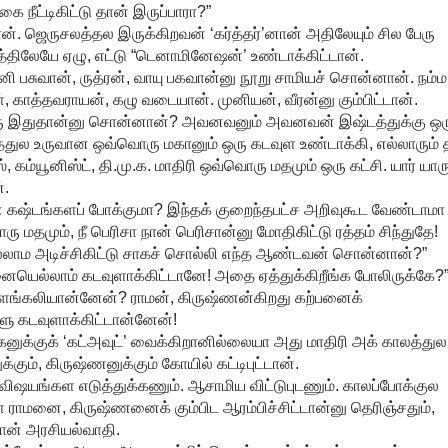
ை நீட்டிகிட்டு தான் இருப்பாரா?”
். ஜெருசலத்தல இருக்கிறவன் ‘கர்த்தர்’னான் அதிலேயும் சில பேரு
த்திலேயே ஏழு, எட்டு “டெனாமினேஷன்’ உண்டாக்கிட்டான்.
னி பசுவான், ருத்ரன், வாயு பகவான்னு நூறு சாமியச் சொன்னான். நம்ம
கள், காத்தவராயன், கழு வடையான். முனியன், வீரன்னு கும்பிட்டான்.
 பேரு இதுதான்னு சொன்னான்? அவனவனும் அவனவன் இஷ்டத்துக்கு ஒர
்துல உருவான ஒவ்வொரு மகானும் ஒரு கடவுள உண்டாக்கி, எல்லாரும் 
, கம்யூனிஸ்ட், தி.மு.க. மாதிரி ஒவ்வொரு மதமும் ஒரு கட்சி. யார் யார
்.
 கஷ்டங்களப் போக்குமா? இந்தக் குறைந்தபட்ச அறிவுகூட வேண்டாமா
மதமும், நீ பெரிசா நான் பெரிசான்னு மோதிகிட்டு ரத்தம் சிந்துதே!
யெல்லாம அடிச்சிகிட்டு சாகச் சொல்லி எந்த ஆண்டவன் சொன்னான்?”
னையெல்லாம் கடவுளாக்கிட்டானே! அதை ஏத்துக்கிறீங்க போலிருக்கே?
விளங்கலியான்னேன்? ராமன், கிருஷ்ணன்கிறது கற்பனைக்
ளு கடவுளாக்கிட்டான்னேன்!
னுக்குக் ‘கட்அவுட்’ வைக்கிறானில்லையா அது மாதிரி அக் காலத்துல
கும், கிருஷ்ணனுக்கும் கோயில் கட்டிபுட்டான்.
ற விஷயங்கள எடுத்துக்கணும். ஆசாமிய விட்டுபுடணும். காலப்போக்குல
 ராமனை, கிருஷ்ணனைக் கும்பிட ஆரம்பிச்சிட்டான்னு தெரிஞ்சதும்,
டான் அரசியல்வாதி.