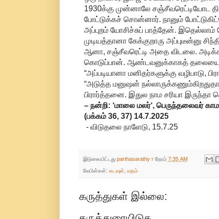
1930க்கு முன்னாலே சஞ்சீவரெட்டியோட திர
போட்டுக்கச் சொன்னார். நானும் போட்டுகிட்
அப்புறம் யோசிச்சுப் பாத்தேன். இதெல்ல
முடியத்தானா கேக்குறாரு அப்புடீன்னு சிந்தி
ஆனா, சஞ்சீவரெட்டி அதை விடலை. அடிக்க
கொடுப்பான். ஆண்டவனுக்காகத் தலையைய
“அப்படியானா மனிதர்களுக்கு வழிபாடு, பி
“அடுத்த மனுஷன் நல்லாருக்கணும்கிறதுத
பிரார்த்தனை. இதுல நாம சரியா இருந்தா 
– நன்றி: ‘மாலை மலர்‘, பெருந்தலைவர் காமரா
(பக்கம் 36, 37) 14.7.2025
- விடுதலை நாளேடு, 15.7.25
இடுகையிட்டது
parthasarathy r
நேரம்
7:35 AM
லேபிள்கள்:
கடவுள்
,
மதம்
கருத்துகள் இல்லை:
கருத்துரையிடுக