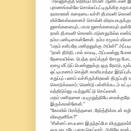
“அவனுக்குத் தெரியும் ராமன் ஆண்டவன் இல
புராணங்கள்லே சொல்லப்பட்டிருக்கிற கதா
நரகாசுரன் கதையை வச்சி தீபாவளி கொண்
விக்னேஸ்வரனைச் சொல்லி விநாயகருக்குக
ஜனங்களையும், பாமர ஜனங்களையும் தன்னோட
நான் தீபாவளி கொண்டாடுனதுமில்ல எண்ணெய்
நம்ம பண்டிகைன்னேன். நம்ம சமூகம் விவச
“மதம் என்பதே மனிதனுக்கு அபின்!” அப்பட
“நான் தீமிதி, பால் காவடி, அப்படீன்னு ப
தேவையில்ல. பெத்த தாய்க்குச் சோறு போடா
ஏழை வீட்டுப் பெண்ணுக்கு ஒரு தோடு, மூ
ஒட்டியாணம் செஞ்சி காளியாத்தா இடுப்புக்க
கறுப்புப் பணம் வச்சிருக்கிறவன் திருப்ப
கொடுக்கலாம்; ரெண்டு பள்ளிக்கூடம் கட்ட
வந்திடும்னு பயந்துகிட்டு செய்வான்.
மதம் மனிதனை பயமுறுத்தியே வைக்குதே த
இருக்கான்னேன்.”
“கோவில் பிரார்த்தனை, நேர்த்திக்கடன் க
விலகுனீங்க?”
“சின்னப் பையனா இருந்தப்போ விருதுநகர்ல
ஒரு நாடாரே பூஜை செய்வார். அதிலே நான் க