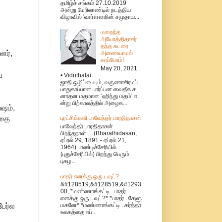
தமிழ்ச் சங்கம் 27.10.2019
அன்று மேரிலாண்டில் நடத்திய
விழாவில் 'வள்ளலாரின் சமுதாய...
மறைந்த
அயோத்திதாசர்
தந்த சுடரை
ஊர்,
அணையாமல்
காப்போம்!
May 20, 2021
்
• Viduthalai
ஜாதி ஒழிப்பையும், வருணாசிரமப்
பாதுகாப்பான பார்ப்பன வைதீக ச
னாதன மதமான ‘ஹிந்து மதம்' எ
ன்று பிற்காலத்தில் அழைக...
ஷம்,
ாதை
புரட்சிக்கவி பாவேந்தர் பாரதிதாசன்
பாவேந்தர் பாரதிதாசன்
பிறந்தநாள்.... (Bharathidasan,
ஏப்ரல் 29, 1891 - ஏப்ரல் 21,
1964) பாண்டிச்சேரியில்
(புதுச்சேரியில்) பிறந்து பெரும்
புகழ...
பாதர் எனக்கு ஒரு டவுட்?
&#128519;&#128519;&#1293
00; *மண்ணாங்கட்டி : பாதர்
எனக்கு ஒரு டவுட்?* *பாதர் : கேளு
பேர்ல
மகனே* *மண்ணாங்கட்டி : கர்த்தர்
உலகத்தை எப்...