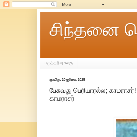
சிந்தனை ச
பகுத்தறிவு உலகு
ஞாயிறு, 20 ஜூலை, 2025
பேசுவது பெரியாரல்ல; காமராசர்! 
காமராசர்