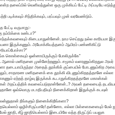
 என்ற தலைப்பில் வெளிவந்துள்ள ஒரு முக்கியப் பேட்டி அப்படியே எடுத்த
படிக்கவும் சிந்திக்கவும், பரப்பவும் முன் வரவேண்டும்.
 பேட்டி வருமாறு:-
கு நம்பிக்கை உண்டா?”
 எந்தக்கவலையும் கிடையாதுன்னேன். நாம செய்றது நல்ல காரியமா இர
ியனா இருக்கணும். அயோக்கியத்தனம் ஆயிரம் பண்ணிகிட்டு
சரியாப்போச்சா?”
ங்க கொள்கையும் ஒன்னாயிருக்கும் போலிருக்கே”
ான். ஆனால் மனிதனை முன்னேற்றணும். சமூகம் வளரணும்கிறதுல அவர்
ளோ தடையாயிருந்தா அதைத் தூக்கிக் குப்பையில் போடணும்கிற அளவு
்த்தாலும், சாதாரண மனிதனைக் கை தூக்கி விடணும்கிறதத்தானே எல்லா
ோகணும் ஏற்றத் தாழ்வு இருக்கக் கூடாதுங்கிறதத்தானே மகான்கள்
்கள் அதப்பத்திக் கவலைப்படுதான்னேன்..? அவன் தலையைத் தடவிய
ானே ஒவ்வொரு மடாதிபதியும் நினைக்கிறான் இதுக்குக் கடவுள்
ன்னுதான் நீங்களும் நினைக்கிறீங்களா?
யெல்லாம் ஒழிச்சிருப்பாரே! தன்னோட எல்லா பிள்ளைகளையும் மேல் ஜ
“மேல் ஜாதி, கீழ் ஜாதியெல்லாம் இடையிலே வந்த திருட்டுப் பயலுக