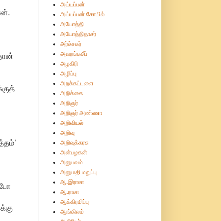
அய்யப்பன்
ன்.
அய்யப்பன் கோயில்
அயோத்தி
அயோத்திதாசர்
அர்ச்சகர்
அவரங்கசீப்
தான்
அழகிரி
அழிப்பு
அறக்கட்டளை
்குத்
அறிக்கை
அறிஞர்
அறிஞர் அண்ணா
அறிவியல்
அறிவு
்தம்’
அறிவுக்கரசு
அன்பழகன்
அனுபவம்
அனுமதி மறுப்பு
ஆ.இராசா
்போ
ஆ.ராசா
ஆக்கிரமிப்பு
க்கு
ஆங்கிலம்