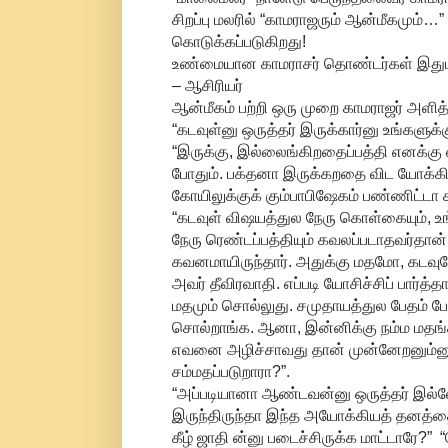
சிறப்பு மலரில் “காமராஜரும் ஆன்மீகமும்…”
கொடுக்கப்படுகிறது!
உண்மையான காமராசர் தொண்டர்கள் இதுபற்றி 
– ஆசிரியர்
ஆன்மீகம் பற்றி ஒரு முறை காமராஜர் அளித்த
“கடவுள்னு ஒருத்தர் இருக்கார்னு உங்களுக்
“இருக்கு, இல்லைங்கிறதைப்பத்தி எனக்கு
போதும். பக்தனா இருக்கறதை விட யோக்க
கோயிலுக்குக் கும்பாபிஷேகம் பண்ணிட்டா 
“கடவுள் விஷயத்துல நேரு கொள்கையும், உ
நேரு ரெண்டப்பத்தியும் கவலப்படாதவர்த
கவனமாயிருந்தார். அதுக்கு மதமோ, கடவு
அவர் தீவிரவாதி. எப்படி யோசிச்சிப் பார
மதமும் சொல்லுது. சமுதாயத்துல பேதம் ப
சொல்றாங்க. ஆனா, இன்னிக்கு நம்ம மதங
எவனை அழிச்சாவது தான் முன்னேறனும்னுத
சம்மதப்படுறாரா?”.
“அப்படியானா ஆண்டவன்னு ஒருத்தர் இல்லே
இருந்திருந்தா இந்த அயோக்கியத் தனத்தை
கீழ் ஜாதி ன்னு படைச்சிருக்க மாட்டாரே?” 