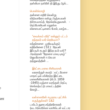
தஸ்லிமா நஸ்ரீன் தி இந்து ஆங்...
பொன்மொழி
தன்னை எதிரி வென்று
விடுவானோ என்று அஞ்சுபவன்
நிச்சயமாய்த் தோல்வியுறுவான். -
நெப்போலியன் சதுரங்க
விளையாட்டினைப் போல், வாழ்க...
”வைக்கம் வீரர்” என்னும் பட்டம்
தந்தவர் யார் தெரியுமா?
எத்தர்களை முறியடிக்கும்
எதிர்வினை ( 53 ) : நேயன்
இப்படிக் கூறும் இந்த நபர் யார்?
அவர்தான் “தோசை மாவு புகழ்’’
ஜெயமோகன் ஈ.வெ.ரா
தத்துவத்தின் ...
இரட்டைமலை சீனிவாசன்
வரலாற்றுச் சுவடு : வட்டமேசை
மாநாட்டில் பங்கேற்ற இரட்டை
மலைசீனிவாசன் (கி.பி. 1859
-1945) மஞ்சை வசந்தன் பிறப்பு
செங்கற்பட்டு மாவட்டத்தில்
்
கோழி...
வள்ளலாரின் சமுதாய புரட்சிக்
ண்ண
கருத்துக்கள்! 1&2
டாக்டர் துரை.சந்திரசேகரன்
(வடஅமெரிக்கா வாசிங்டன் வட்டார