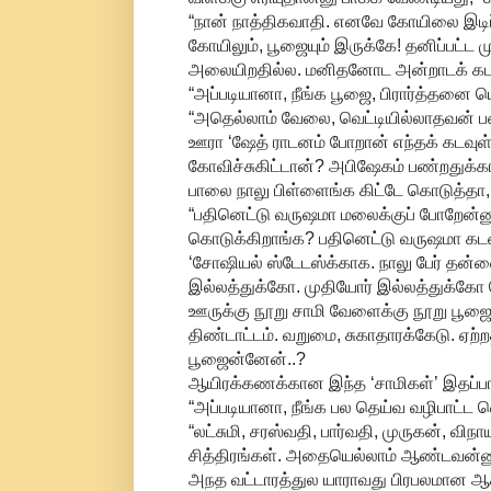
“நான் நாத்திகவாதி. எனவே கோயிலை இடிப
கோயிலும், பூஜையும் இருக்கே! தனிப்பட்ட 
அலையிறதில்ல. மனிதனோட அன்றாடக் கடம
“அப்படியானா, நீங்க பூஜை, பிரார்த்தனை 
“அதெல்லாம் வேலை, வெட்டியில்லாதவன் ப
ஊரா ‘ஷேத் ராடனம் போறான் எந்தக் கடவுள்
கோவிச்சுகிட்டான்? அபிஷேகம் பண்றதுக்
பாலை நாலு பிள்ளைங்க கிட்டே கொடுத்தா,
“பதினெட்டு வருஷமா மலைக்குப் போறேன்ன
கொடுக்கிறாங்க? பதினெட்டு வருஷமா கடன
‘சோஷியல் ஸ்டேடஸ்க்காக. நாலு பேர் தன்
இல்லத்துக்கோ. முதியோர் இல்லத்துக்கோ 
ஊருக்கு நூறு சாமி வேளைக்கு நூறு பூஜை
திண்டாட்டம். வறுமை, சுகாதாரக்கேடு. ஏற்
பூஜைன்னேன்..?
ஆயிரக்கணக்கான இந்த ‘சாமிகள்’ இதப்பாத
“அப்படியானா, நீங்க பல தெய்வ வழிபாட்ட 
“லட்சுமி, சரஸ்வதி, பார்வதி, முருகன், வி
சித்திரங்கள். அதையெல்லாம் ஆண்டவன்னு ந
அநத வட்டாரத்துல யாராவது பிரபலமான ஆசாம