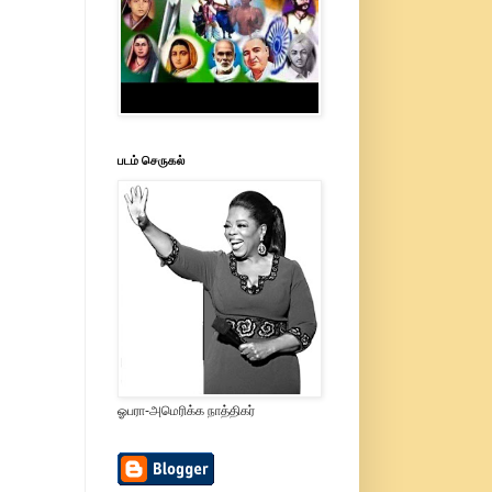
படம் செருகல்
ஓபரா-அமெரிக்க நாத்திகர்