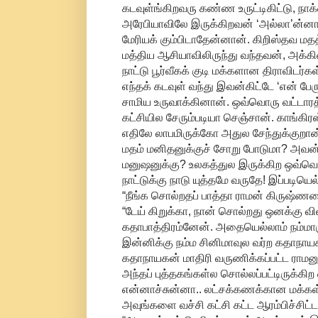
கடவுள்ங்கிறவரு கண்ண உருட்டிகிட்டு, நாக்க
அரேபியாவிலே இருக்கிறவன் ‘அல்லா’ன்னான
மேரியக் கும்பிடாதேன்னான். கிறிஸ்தவ மத
மத்திய ஆசியாவிலிருந்து வந்தவன், அக்கி
நாட்டு பூர்வீகக் குடி மக்களான திராவிடர்
எந்தக் கடவுள் வந்து இவன்கிட்டே ‘என்
சாமிய உருவாக்கினான். ஒவ்வொரு வட்டாரத
கட்சியில சேரும்படியா செஞ்சான். காங்கிரஸ்
எதிலே லாபமிருக்கோ அதுல சேந்துக்குறான
மதம் மனிதனுக்குச் சோறு போடுமா? அவன்
மனுஷனுக்கு? உலகத்துல இருக்கிற ஒவ்வொரு 
நாட்டுக்கு நாடு யுத்தமே வருதே! இப்படி
“நீங்க சொல்றதப் பாத்தா ராமன் கிருஷ்ண
“டேய் கிறுக்கா, நான் சொல்றது ஒனக்கு 
கதாபாத்திரம்னேன். அதையெல்லாம் நம்மா
இன்னிக்கு நம்ம சினிமாவுல வர்ற கதாநாயக
கதாநாயகன் மாதிரி வருணிக்கப்பட்ட ராமனுக்
அந்தப் புத்தகங்கள்ல சொல்லப்பட்டிருக்கி
என்னாச்சுன்னா.. லட்சக்கணக்கான மக்கள்
அவுங்களை வச்சி கட்சி கட்ட ஆரம்பிச்சிட்