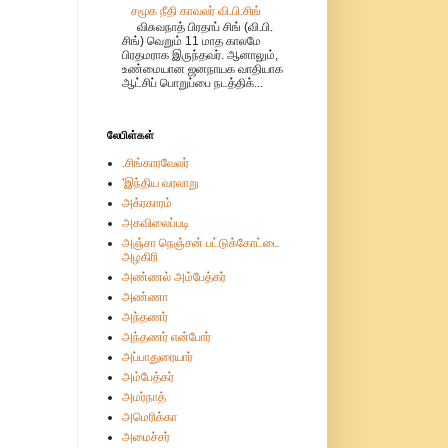
சமூக நீதி காவலர் வி.பி.சிங்
விசுவநாத் பிரதாப் சிங் (வி.பி.
சிங்) வெறும் 11 மாத காலமே
பிரதமராக இருந்தவர். ஆனாலும்,
உண்மையான ஜனநாயக வாதியாக
ஆட்சிப் பொறுப்பை நடத்திக்...
லேபிள்கள்
.சிங்காரவேலர்
'இந்திய வரலாறு
அக்ரகாரம்
அகவிலைப்படி
அஞ்சா நெஞ்சன் பட்டுக்கோட்டை
அழகிரி
அண்ணல் அம்பேத்கர்
அண்ணா
அந்தணர்
அந்தணர் என்போர்
அப்பாதுரையார்
அம்பேத்கர்
அமர்நாத்
அமெரிக்கா
அமைச்சர்