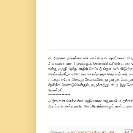
விபரீதமான குற்றங்களைச் செய்கிற கடவுளர்களை சிர
அவர்கள் என்ன நினைத்துக் கொண்டு விடுகிறார்கள் த
என்று கருதி அதே மாதிரி செய்யத் தொடங்கி விடுகி
தெய்வத்திற்கு விரோதமான மற்றொரு தெய்வம் சதி
ராட்சதர்களோ அல்லது தேவர்களோ ஒருவருக் கொருவர்
நேசிக்க வேண்டுமென்றும்
,
ஒழுக்கத்துடன் நடந்து க
வேண்டும்.
***************
அதிகமான செல்வமோ அதிகமான வறுமையோ தங்கள் ராஜ்
ஆடம்பரத் தன்மையில் சோம்பேறித்தனமும் உண்டாகும். 
இடுகையிட்டது
parthasarathy r
நேரம்
4:16 AM