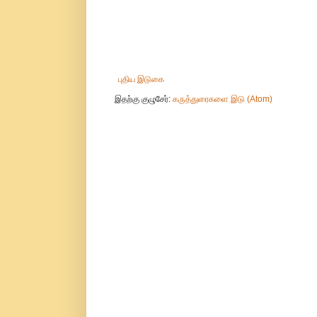
புதிய இடுகை
இதற்கு குழுசேர்:
கருத்துரைகளை இடு (Atom)