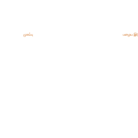
முகப்பு
பழைய இட