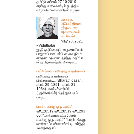
தமிழ்ச் சங்கம் 27.10.2019
அன்று மேரிலாண்டில் நடத்திய
விழாவில் 'வள்ளலாரின் சமுதாய...
மறைந்த
அயோத்திதாசர்
தந்த சுடரை
அணையாமல்
காப்போம்!
May 20, 2021
• Viduthalai
ஜாதி ஒழிப்பையும், வருணாசிரமப்
பாதுகாப்பான பார்ப்பன வைதீக ச
னாதன மதமான ‘ஹிந்து மதம்' எ
ன்று பிற்காலத்தில் அழைக...
புரட்சிக்கவி பாவேந்தர் பாரதிதாசன்
பாவேந்தர் பாரதிதாசன்
பிறந்தநாள்.... (Bharathidasan,
ஏப்ரல் 29, 1891 - ஏப்ரல் 21,
1964) பாண்டிச்சேரியில்
(புதுச்சேரியில்) பிறந்து பெரும்
புகழ...
பாதர் எனக்கு ஒரு டவுட்?
&#128519;&#128519;&#1293
00; *மண்ணாங்கட்டி : பாதர்
எனக்கு ஒரு டவுட்?* *பாதர் : கேளு
மகனே* *மண்ணாங்கட்டி : கர்த்தர்
உலகத்தை எப்...