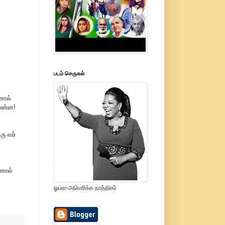
படம் செருகல்
னால்
ென்ன!
ு வர்
னால்
ஓபரா-அமெரிக்க நாத்திகர்