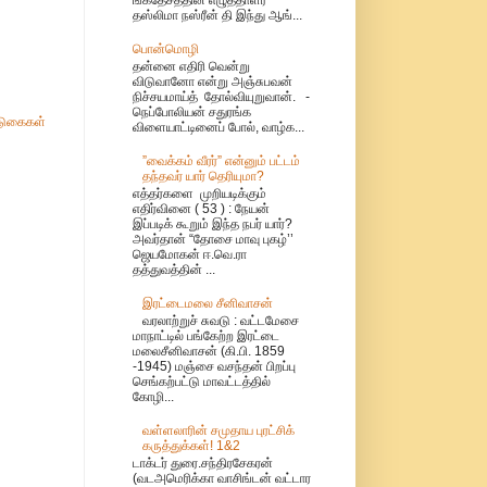
தஸ்லிமா நஸ்ரீன் தி இந்து ஆங்...
பொன்மொழி
தன்னை எதிரி வென்று
விடுவானோ என்று அஞ்சுபவன்
நிச்சயமாய்த் தோல்வியுறுவான். -
நெப்போலியன் சதுரங்க
ுகைகள்
விளையாட்டினைப் போல், வாழ்க...
”வைக்கம் வீரர்” என்னும் பட்டம்
தந்தவர் யார் தெரியுமா?
எத்தர்களை முறியடிக்கும்
எதிர்வினை ( 53 ) : நேயன்
இப்படிக் கூறும் இந்த நபர் யார்?
அவர்தான் “தோசை மாவு புகழ்’’
ஜெயமோகன் ஈ.வெ.ரா
தத்துவத்தின் ...
இரட்டைமலை சீனிவாசன்
வரலாற்றுச் சுவடு : வட்டமேசை
மாநாட்டில் பங்கேற்ற இரட்டை
மலைசீனிவாசன் (கி.பி. 1859
-1945) மஞ்சை வசந்தன் பிறப்பு
செங்கற்பட்டு மாவட்டத்தில்
கோழி...
வள்ளலாரின் சமுதாய புரட்சிக்
கருத்துக்கள்! 1&2
டாக்டர் துரை.சந்திரசேகரன்
(வடஅமெரிக்கா வாசிங்டன் வட்டார