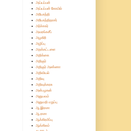
அய்யப்பன்
அய்யப்பன் கோயில்
அயோத்தி
அயோத்திதாசர்
அர்ச்சகர்
அவரங்கசீப்
அழகிரி
அழிப்பு
அறக்கட்டளை
அறிக்கை
அறிஞர்
அறிஞர் அண்ணா
அறிவியல்
அறிவு
அறிவுக்கரசு
அன்பழகன்
அனுபவம்
அனுமதி மறுப்பு
ஆ.இராசா
ஆ.ராசா
ஆக்கிரமிப்பு
ஆங்கிலம்