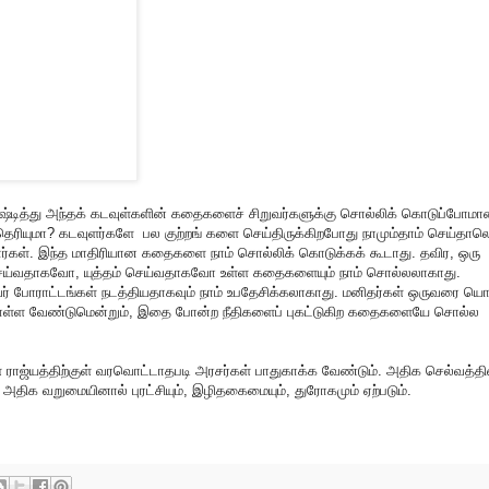
ுஷ்டித்து அந்தக் கடவுள்களின் கதைகளைச் சிறுவர்களுக்கு சொல்லிக் கொடுப்போமா
ெரியுமா
?
கடவுளர்களே
பல குற்றங் களை செய்திருக்கிறபோது நாமும்தாம் செய்தால
றார்கள். இந்த மாதிரியான கதைகளை நாம் சொல்லிக் கொடுக்கக் கூடாது. தவிர
,
ஒரு
 செய்வதாகவோ
,
யுத்தம் செய்வதாகவோ உள்ள கதைகளையும் நாம் சொல்லலாகாது.
 போராட்டங்கள் நடத்தியதாகவும் நாம் உபதேசிக்கலாகாது. மனிதர்கள் ஒருவரை யொர
ொள்ள வேண்டுமென்றும்
,
இதை போன்ற நீதிகளைப் புகட்டுகிற கதைகளையே சொல்ல
யத்திற்குள் வரவொட்டாதபடி அரசர்கள் பாதுகாக்க வேண்டும். அதிக செல்வத்தி
அதிக வறுமையினால் புரட்சியும்
,
இழிதகைமையும்
,
துரோகமும் ஏற்படும்.