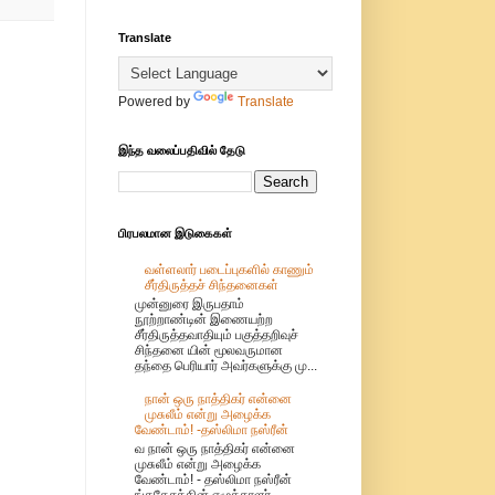
Translate
Powered by
Translate
இந்த வலைப்பதிவில் தேடு
பிரபலமான இடுகைகள்
வள்ளலார் படைப்புகளில் காணும்
சீர்திருத்தச் சிந்தனைகள்
முன்னுரை இருபதாம்
நூற்றாண்டின் இணையற்ற
சீர்திருத்தவாதியும் பகுத்தறிவுச்
சிந்தனை யின் மூலவருமான
தந்தை பெரியார் அவர்களுக்கு மு...
நான் ஒரு நாத்திகர் என்னை
முசுலீம் என்று அழைக்க
வேண்டாம்! -தஸ்லிமா நஸ்ரீன்
வ நான் ஒரு நாத்திகர் என்னை
முசுலீம் என்று அழைக்க
வேண்டாம்! - தஸ்லிமா நஸ்ரீன்
ங்கதேசத்தின் எழுத்தாளர்