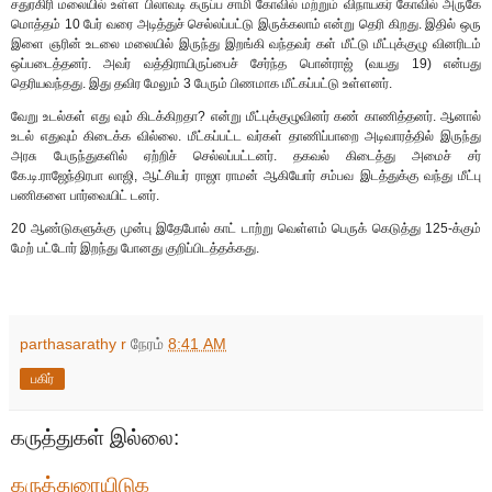
சதுரகிரி மலையில் உள்ள பிலாவடி கருப்ப சாமி கோவில் மற்றும் விநாயகர் கோவில் அருகே
மொத்தம் 10 பேர் வரை அடித்துச் செல்லப்பட்டு இருக்கலாம் என்று தெரி கிறது. இதில் ஒரு
இளை ஞரின் உடலை மலையில் இருந்து இறங்கி வந்தவர் கள் மீட்டு மீட்புக்குழு வினரிடம்
ஒப்படைத்தனர். அவர் வத்திராயிருப்பைச் சேர்ந்த பொன்ராஜ் (வயது 19) என்பது
தெரியவந்தது. இது தவிர மேலும் 3 பேரும் பிணமாக மீட்கப்பட்டு உள்ளனர்.
வேறு உடல்கள் எது வும் கிடக்கிறதா? என்று மீட்புக்குழுவினர் கண் காணித்தனர். ஆனால்
உடல் எதுவும் கிடைக்க வில்லை. மீட்கப்பட்ட வர்கள் தாணிப்பாறை அடிவாரத்தில் இருந்து
அரசு பேருந்துகளில் ஏற்றிச் செல்லப்பட்டனர். தகவல் கிடைத்து அமைச் சர்
கே.டி.ராஜேந்திரபா லாஜி, ஆட்சியர் ராஜா ராமன் ஆகியோர் சம்பவ இடத்துக்கு வந்து மீட்பு
பணிகளை பார்வையிட் டனர்.
20 ஆண்டுகளுக்கு முன்பு இதேபோல் காட் டாற்று வெள்ளம் பெருக் கெடுத்து 125-க்கும்
மேற் பட்டோர் இறந்து போனது குறிப்பிடத்தக்கது.
parthasarathy r
நேரம்
8:41 AM
பகிர்
கருத்துகள் இல்லை:
கருத்துரையிடுக