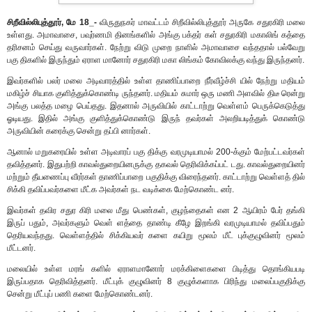
சிறீவில்லிபுத்தூர், மே 18_-
விருதுநகர் மாவட்டம் சிறீவில்லிபுத்தூர் அருகே சதுரகிரி மலை
உள்ளது. அமாவாசை, பவுர்ணமி தினங்களில் அங்கு பக்தர் கள் சதுரகிரி மகாலிங் கத்தை
தரிசனம் செய்து வருவார்கள். நேற்று விடு முறை நாளில் அமாவாசை வந்ததால் பல்வேறு
பகு திகளில் இருந்தும் ஏராள மானோர் சதுரகிரி மகா லிங்கம் கோவிலக்கு வந்து இருந்தனர்.
இவர்களில் பலர் மலை அடிவாரத்தில் உள்ள தாணிப்பாறை நீர்வீழ்ச்சி யில் நேற்று மதியம்
மகிழ்ச் சியாக குளித்துக்கொண்டி ருந்தனர். மதியம் சுமார் ஒரு மணி அளவில் திடீ ரென்று
அங்கு பலத்த மழை பெய்தது. இதனால் அருவியில் காட்டாற்று வெள்ளம் பெருக்கெடுத்து
ஓடியது. இதில் அங்கு குளித்துக்கொண்டு இருந் தவர்கள் அலறியடித்துக் கொண்டு
அருவியின் கரைக்கு சென்று தப்பி னார்கள்.
ஆனால் மறுகரையில் உள்ள அடிவாரப் பகு திக்கு வரமுடியாமல் 200-க்கும் மேற்பட்டவர்கள்
தவித்தனர். இதுபற்றி காவல்துறையினருக்கு தகவல் தெரிவிக்கப்பட் டது. காவல்துறையினர்
மற்றும் தீயணைப்பு வீரர்கள் தாணிப்பாறை பகுதிக்கு விரைந்தனர். காட்டாற்று வெள்ளத் தில்
சிக்கி தவிப்பவர்களை மீட்க அவர்கள் நட வடிக்கை மேற்கொண்ட னர்.
இவர்கள் தவிர சதுர கிரி மலை மீது பெண்கள், குழந்தைகள் என 2 ஆயிரம் பேர் தங்கி
இருப் பதும், அவர்களும் வெள் ளத்தை தாண்டி கீழே இறங்கி வரமுடியாமல் தவிப்பதும்
தெரியவந்தது. வெள்ளத்தில் சிக்கியவர் களை கயிறு மூலம் மீட் புக்குழுவினர் மூலம்
மீட்டனர்.
மலையில் உள்ள மரங் களில் ஏராளமானோர் மரக்கிளைகளை பிடித்து தொங்கியபடி
இருப்பதாக தெரிவித்தனர். மீட்புக் குழுவினர் 8 குழுக்களாக பிரிந்து மலைப்பகுதிக்கு
சென்று மீட்புப் பணி களை மேற்கொண்டனர்.