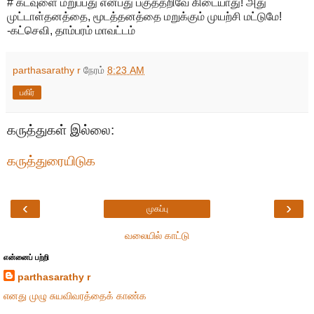
# கடவுளை மறுப்பது என்பது பகுத்தறிவே கிடையாது! அது
முட்டாள்தனத்தை, மூடத்தனத்தை மறுக்கும் முயற்சி மட்டுமே!
-கட்செவி, தாம்பரம் மாவட்டம்
parthasarathy r
நேரம்
8:23 AM
பகிர்
கருத்துகள் இல்லை:
கருத்துரையிடுக
‹
›
முகப்பு
வலையில் காட்டு
என்னைப் பற்றி
parthasarathy r
எனது முழு சுயவிவரத்தைக் காண்க