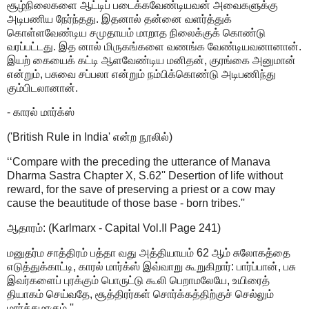
சூழ்நிலைகளை ஆட்டிப் படைக்கவேண்டியவன் அவைகளுக்கு
அடிபணிய நேர்ந்தது. இதனால் தன்னை வளர்த்துக்
கொள்ளவேண்டிய சமுதாயம் மாறாத நிலைக்குக் கொண்டு
வரப்பட்டது. இத னால் மிருகங்களை வணங்க வேண்டியவனானான்.
இயற் கையைக் கட்டி ஆளவேண்டிய மனிதன், குரங்கை அனுமான்
என்றும், பசுவை சப்பலா என்றும் நம்பிக்கொண்டு அடிபணிந்து
கும்பிடலானான்.
- காரல் மார்க்ஸ்
('British Rule in India' என்ற நூலில்)
‘‘Compare with the preceding the utterance of Manava
Dharma Sastra Chapter X, S.62'' Desertion of life without
reward, for the save of preserving a priest or a cow may
cause the beautitude of those base - born tribes.''
ஆதாரம்: (Karlmarx - Capital Vol.II Page 241)
மனுதர்ம சாத்திரம் பத்தா வது அத்தியாயம் 62 ஆம் சுலோகத்தை
எடுத்துக்காட்டி, காரல் மார்க்ஸ் இவ்வாறு கூறுகிறார்: பார்ப்பான், பசு
இவர்களைப் புரக்கும் பொருட்டு கூலி பெறாமலேயே, உயிரைத்
தியாகம் செய்வதே, சூத்திரர்கள் சொர்க்கத்திற்குச் செல்லும்
மார்க்கமாகும்.''