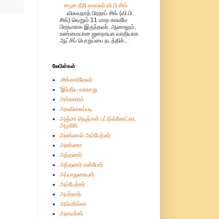
சமூக நீதி காவலர் வி.பி.சிங்
விசுவநாத் பிரதாப் சிங் (வி.பி.
சிங்) வெறும் 11 மாத காலமே
பிரதமராக இருந்தவர். ஆனாலும்,
உண்மையான ஜனநாயக வாதியாக
ஆட்சிப் பொறுப்பை நடத்திக்...
லேபிள்கள்
.சிங்காரவேலர்
'இந்திய வரலாறு
அக்ரகாரம்
அகவிலைப்படி
அஞ்சா நெஞ்சன் பட்டுக்கோட்டை
அழகிரி
அண்ணல் அம்பேத்கர்
அண்ணா
அந்தணர்
அந்தணர் என்போர்
அப்பாதுரையார்
அம்பேத்கர்
அமர்நாத்
அமெரிக்கா
அமைச்சர்