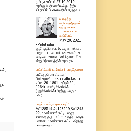
தமிழ்ச் சங்கம் 27.10.2019
அன்று மேரிலாண்டில் நடத்திய
விழாவில் 'வள்ளலாரின் சமுதாய...
மறைந்த
அயோத்திதாசர்
தந்த சுடரை
அணையாமல்
காப்போம்!
May 20, 2021
• Viduthalai
ஜாதி ஒழிப்பையும், வருணாசிரமப்
பாதுகாப்பான பார்ப்பன வைதீக ச
னாதன மதமான ‘ஹிந்து மதம்' எ
ன்று பிற்காலத்தில் அழைக...
புரட்சிக்கவி பாவேந்தர் பாரதிதாசன்
ணன்,
பாவேந்தர் பாரதிதாசன்
பிறந்தநாள்.... (Bharathidasan,
ஏப்ரல் 29, 1891 - ஏப்ரல் 21,
ுப்
1964) பாண்டிச்சேரியில்
(புதுச்சேரியில்) பிறந்து பெரும்
புகழ...
ள் -
பாதர் எனக்கு ஒரு டவுட்?
&#128519;&#128519;&#1293
00; *மண்ணாங்கட்டி : பாதர்
எனக்கு ஒரு டவுட்?* *பாதர் : கேளு
மகனே* *மண்ணாங்கட்டி : கர்த்தர்
உலகத்தை எப்...