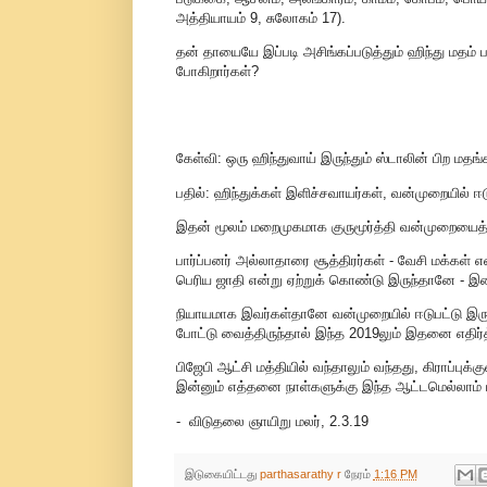
அத்தியாயம் 9, சுலோகம் 17).
தன் தாயையே இப்படி அசிங்கப்படுத்தும் ஹிந்து மதம்
போகிறார்கள்?
கேள்வி: ஒரு ஹிந்துவாய் இருந்தும் ஸ்டாலின் பிற மதங
பதில்: ஹிந்துக்கள் இளிச்சவாயர்கள், வன்முறையில் ஈட
இதன் மூலம் மறைமுகமாக குருமூர்த்தி வன்முறையைத் 
பார்ப்பனர் அல்லாதாரை சூத்திரர்கள் - வேசி மக்கள்
பெரிய ஜாதி என்று ஏற்றுக் கொண்டு இருந்தானே - இ
நியாயமாக இவர்கள்தானே வன்முறையில் ஈடுபட்டு இருக்
போட்டு வைத்திருந்தால் இந்த 2019லும் இதனை எதிர்த்
பிஜேபி ஆட்சி மத்தியில் வந்தாலும் வந்தது, கிராப்புக
இன்னும் எத்தனை நாள்களுக்கு இந்த ஆட்டமெல்லாம் ப
- விடுதலை ஞாயிறு மலர், 2.3.19
இடுகையிட்டது
parthasarathy r
நேரம்
1:16 PM