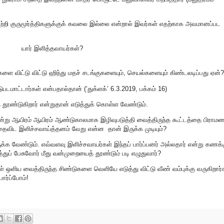
 பற்றி குருமூர்த்திகளுக்குக் கவலை இல்லை என்றால் இவர்கள் எதற்காக அவமானப்பட
யார் இளித்தவாயர்கள்?
்களை விட்டு விட்டு ஹிந்து மதச் சடங்குகளையும், செயல்களையும் கிண்டலடிப்பது ஏன்?
ுபடமாட்டார்கள் என்பதால்தான் (‘துக்ளக்’ 6.3.2019, பக்கம் 16)
தூண்டுகிறார் என்றுதான் எடுத்துக் கொள்ள வேண்டும்.
 என்று ஆயிரம் ஆயிரம் ஆண்டுகாலமாக இழிவுபடுத்தி வைத்திருந்த கூட்டத்தை பிராம
தைவிட இளிச்சவாய்த்தனம் வேறு என்ன தான் இருக்க முடியும்?
க வேண்டும். எவ்வளவு இளிச்சவாயர்கள் இந்தப் பார்ப்பனர் அல்லதார் என்று கணக்க
துப் பேசுவோர் மீது வன்முறையைத் தூண்டும் படி எழுதுவார்?
்குள் ஒளிய வைத்திருந்த சிண்டுகளை வெளியே எடுத்து விட்டு வீண் வம்புக்கு வருகிறார்க
ார்ப்போம்!