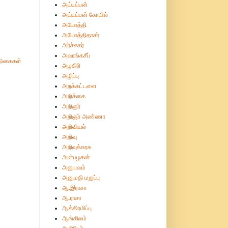
அய்யப்பன்
அய்யப்பன் கோயில்
அயோத்தி
அயோத்திதாசர்
அர்ச்சகர்
அவரங்கசீப்
ுகைகள்
அழகிரி
அழிப்பு
அறக்கட்டளை
அறிக்கை
அறிஞர்
அறிஞர் அண்ணா
அறிவியல்
அறிவு
அறிவுக்கரசு
அன்பழகன்
அனுபவம்
அனுமதி மறுப்பு
ஆ.இராசா
ஆ.ராசா
ஆக்கிரமிப்பு
ஆங்கிலம்