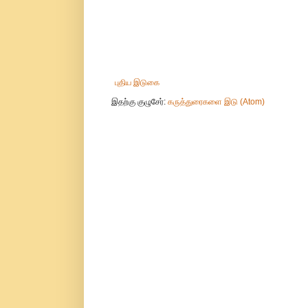
புதிய இடுகை
இதற்கு குழுசேர்:
கருத்துரைகளை இடு (Atom)