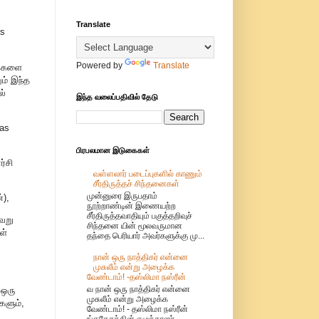
Translate
as
Powered by
Translate
மக்களை
ம் இந்த
ல்
இந்த வலைப்பதிவில் தேடு
 as
பிரபலமான இடுகைகள்
்சி
வள்ளலார் படைப்புகளில் காணும்
சீர்திருத்தச் சிந்தனைகள்
முன்னுரை இருபதாம்
்),
நூற்றாண்டின் இணையற்ற
சீர்திருத்தவாதியும் பகுத்தறிவுச்
வறு
சிந்தனை யின் மூலவருமான
ள்
தந்தை பெரியார் அவர்களுக்கு மு...
நான் ஒரு நாத்திகர் என்னை
முசுலீம் என்று அழைக்க
வேண்டாம்! -தஸ்லிமா நஸ்ரீன்
வ நான் ஒரு நாத்திகர் என்னை
 ஒரு
முசுலீம் என்று அழைக்க
களும்,
வேண்டாம்! - தஸ்லிமா நஸ்ரீன்
ங்கதேசத்தின் எழுத்தாளர்