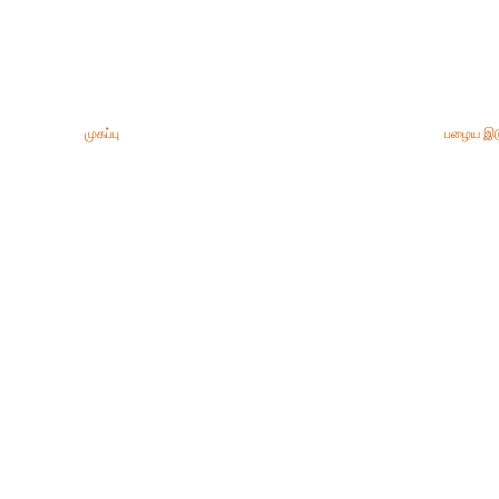
முகப்பு
பழைய இட