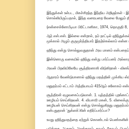
இந்துக்கள் உள்பட, மிகச்சிறந்த இந்திய அறிஞர்கள் -
சொல்லியிருப்பதால், இந்த வரையறை வேலை மேலும் திரு
(என்சைக்ளோபீடியா பிரிட்டானிகா, 1974, தொகுதி 8, 
ஆர்.எஸ்.எஸ். இல்லை என்றால், நம் நாட்டில் ஹிந்து
மூக்கால் அழும் குருமூர்த்தியார் இதற்கெல்லாம் என்ன
ஹிந்து என்று சொல்லுவதுதான் அவ மானம் என்பதைப் 
இன்னொரு வகையில் ஹிந்து என்று பார்ப்பனர் அல்
அவன் பிறவியிலேயே சூத்திரனாகி விடுகிறான் - விளங
ஆதாரம் வேண்டுமானால் ஹிந்து மதத்தின் முக்கிய ஸ்
மனுதர்மம் எட்டாம் அத்தியாயம் 415ஆம் சுலோகம் என
சூத்திரன் ஏழுவகைப்படுவான். 1. யுத்தத்தில் புறங்காட
ஊழியம் செய்கிறவன். 4. விபசாரி மகன், 5. விலைக்
ஊழியன் செய்கிறவன் என்று சொல்லுகிறது மனுதர்ம
என்பதுதான் ‘துக்ளக்’கின் எதிர்ப்பார்ப்பா?
உமது ஹிந்துமதத்தை ஏற்றுக் கொண்டால் பெண்களின் 
படுக்கை, ஆசனம், அலங்காரம், காமம், கோபம், பொய் 