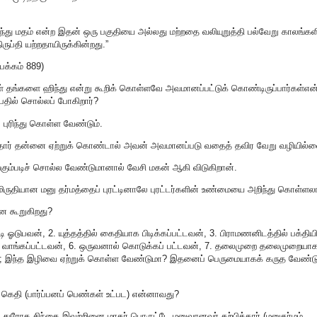
 இந்து மதம் என்ற இதன் ஒரு பகுதியை அல்லது மற்றதை வலியுறுத்தி பல்வேறு காலங்கள
ப்தி யற்றதாயிருக்கின்றது.”
பக்கம் 889)
க்கள் தங்களை ஹிந்து என்று கூறிக் கொள்ளவே அவமானப்பட்டுக் கொண்டிருப்பார்கள்என
 பதில் சொல்லப் போகிறார்?
புரிந்து கொள்ள வேண்டும்.
லாதார் தன்னை ஏற்றுக் கொண்டால் அவன் அவமானப்படு வதைத் தவிர வேறு வழியில்
்கும்படிச் சொல்ல வேண்டுமானால் வேசி மகன் ஆகி விடுகிறான்.
மிருதியான மனு தர்மத்தைப் புரட்டினாலே புரட்டர்களின் உண்மையை அறிந்து கொள்ளல
்ன கூறுகிறது?
்டி ஓடுபவன், 2. யுத்தத்தில் கைதியாக பிடிக்கப்பட்டவன், 3. பிராமணனிடத்தில் பக்திய
கு வாங்கப்பட்டவன், 6. ஒருவனால் கொடுக்கப் பட்டவன், 7. தலைமுறை தலைமுறையா
ம்; இந்த இழிவை ஏற்றுக் கொள்ள வேண்டுமா? இதனைப் பெருமையாகக் கருத வேண்டு
கெதி (பார்ப்பனப் பெண்கள் உட்பட) என்னாவது?
துரோக சிந்தை இவற்றினை மாதர் பொருட்டே மனுவானவர் கற்பித்தார் (மனுதர்மம்