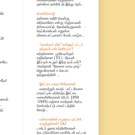
தஸ்லிமா நஸ்ரீன் தி இந்து ஆங்...
ில்
பொன்மொழி
தன்னை எதிரி வென்று
விடுவானோ என்று அஞ்சுபவன்
நிச்சயமாய்த் தோல்வியுறுவான். -
நெப்போலியன் சதுரங்க
விளையாட்டினைப் போல், வாழ்க...
்று
”வைக்கம் வீரர்” என்னும் பட்டம்
தந்தவர் யார் தெரியுமா?
எத்தர்களை முறியடிக்கும்
எதிர்வினை ( 53 ) : நேயன்
லையே.
இப்படிக் கூறும் இந்த நபர் யார்?
அவர்தான் “தோசை மாவு புகழ்’’
ஜெயமோகன் ஈ.வெ.ரா
தத்துவத்தின் ...
ாமே!
இரட்டைமலை சீனிவாசன்
வரலாற்றுச் சுவடு : வட்டமேசை
மாநாட்டில் பங்கேற்ற இரட்டை
மலைசீனிவாசன் (கி.பி. 1859
ினால்
-1945) மஞ்சை வசந்தன் பிறப்பு
க
செங்கற்பட்டு மாவட்டத்தில்
கோழி...
ம்
வள்ளலாரின் சமுதாய புரட்சிக்
கருத்துக்கள்! 1&2
டாக்டர் துரை.சந்திரசேகரன்
(வடஅமெரிக்கா வாசிங்டன் வட்டார