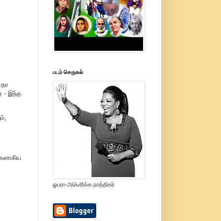
படம் செருகல்
ோதா
் - இந்த
ம்,
்களாகிய
ஓபரா-அமெரிக்க நாத்திகர்