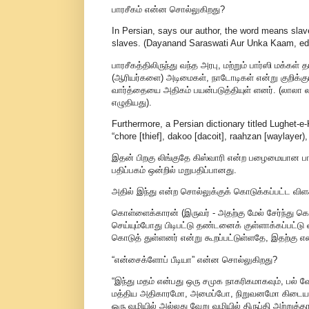
பாரசீகம் என்ன சொல்லுகிறது?
In Persian, says our author, the word means slav
slaves. (Dayanand Saraswati Aur Unka Kaam, edite
பாரசீகத்திலிருந்து வந்த அரபு, மற்றும் பார்ஸி மக்கள
(ஆரியர்களை) அடிமைகள், நாடோடிகள் என்று குறிக்கு
வார்த்தையை அதிகம் பயன்படுத்தியுள் ளனர். (லாலா ல
எழுதியது).
Furthermore, a Persian dictionary titled Lughet-e
“chore [thief], dakoo [dacoit], raahzan [waylayer),
இதன் பிறகு லிங்குதே கிஸ்வாரி என்ற பழைமையான பார
பதிப்பகம் ஒன்றில் மறுபதிப்பானது.
அதில் இந்து என்ற சொல்லுக்குக் கொடுக்கப்பட்ட விள
கொள்ளைக்காரன் (இருவர் - அதற்கு மேல் சேர்ந்து க
செய்யும்போது பிடிபட்டு தண்டனைக் குள்ளாக்கப்பட்டு
கொடுத் துள்ளனர் என்று கூறப்பட்டுள்ளதே, இதற்கு எ
“என்சைக்ளோப் பீடியா” என்ன சொல்லுகிறது?
“இந்து மதம் என்பது ஒரு சமுக நாகரிகமாகவும், பல்
மத்திய அதிகாரமோ, அமைப்போ, நிறுவனமோ கிடையாது.
ஒரு வழியில் அல்லது வேறு வழியில் திருப்தி அற்றுத்தா