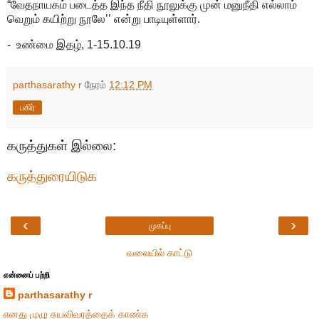
“வேதநாயகம் படைத்த இந்த நீதி நூலுக்கு முன் மனுநீதி எல்லாம்
வெறும் கயிற்று நூலே’’ என்று பாடியுள்ளார்.
- உண்மை இதழ், 1-15.10.19
parthasarathy r
நேரம்
12:12 PM
பகிர்
கருத்துகள் இல்லை:
கருத்துரையிடுக
‹
›
முகப்பு
வலையில் காட்டு
என்னைப் பற்றி
parthasarathy r
எனது முழு சுயவிவரத்தைக் காண்க