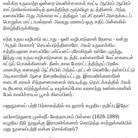
என்கிற உருவமற்ற ஒன்றை வெளிச்சமாகக் காட்டி ஆயிரம் ஆயிரம்
காட்டுவிலங்காண்டித் தனத்திற்கு மூடுவிழா நடத்தினார். அந்த
வகையிலே அது அக்கால கட்டத்திலும் ‘புரட்சி’தான்! அதைக்கூடப்
பொறுக்க மாட்டாமல்தான் அவரது மரணம் ஒரு சதிப் பின்னலில்
நிகழ்ந்திருக்கிறது.
எந்த உருவ வழிபாடு கூடாது - ஒளி வழிபாடுதான் தேவை - என்று
‘அருள் பிரகாசர்’ செயல்படுத்தினாரோ, அவர் உருவாக்கிய
சத்தியஞான சபையிலே பார்ப்பனப் புரோகிதன் உள்ளே புகுந்து,
இந்து மத உருவ வழிபாடுகளை நடத்தி, வள்ளலாரின் வேட்கையைச்
சுட்டுப் பொசுக்கினான். நீண்டகால போராட்டத்திற்குப் பிறகே
மானமிகு கலைஞர் ஆட்சியில் அந்தப் புரட்டன் வெளியே தள்ளப்பட்டு
அடிகளாரின் ஆசை நிறைவேற்றப்பட்டது. இராமலிங்கனாரின்
கடைசி காலச் சிந்தனைகளைக் காயடித்து, தொடக்கத்தில் அவர்
கூறியதை எடுத்துக்காட்டி வழக்கம்போல வரலாற்று உண்மைகளின்
மேல் காவிச்சாயம் பூசக் கிளம்பினர்.
மனுநூலைப் பற்றி பிற்காலத்தில் வடலூரார் எழுதிய குறிப்பு இதோ:
மயிலாடுதுறை முன்ஷீப் வேதநாயகம் பிள்ளை (1826-1889)
எழுதிய நீதி நூலுக்கு இராமலிங்கனார் கொடுத்த சாற்றுக்கவியில்
மனு நூலைப்பற்றி என்ன சொல்கிறார்?