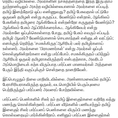
தெரிய வழியில்லை. அவர்களின் நச்சுத்தனத்தை இந்த இருபதாம்
நூற்றாண்டிலும் அகற்ற வழியில்லையானால் அவர்களை எப்படித்
தமிழ் இனத்தோடு ஒப்ப எண்ணுவது? தமிழ் பேசுவதால் மட்டுமே
ஒருவன் தமிழன் என்று கருதப்பட வேண்டும் என்றால், ஆங்கிலம்
பேசுகின்ற தமிழரை ஆங்கிலேயர் என்றன்றோ கருதுதல் வேண்டும்?
ஆங்கிலம் பேசும் ஆப்பிரிக்கரைக்கூட ஆங்கிலேயர் என்று
அவர்களே ஒப்புக்கொள்ளாத போது, தமிழ் பேசும் எவரும் எப்படித்
தமிழர் ஆவார்? வேண்டுமானால் செயகாந்தன் என்னுடன் வரட்டும்;
எனக்குத் தெரிந்த ‘சமசுக்கிருத’ஆசிரியர் பலர் தமிழர்களாய்
உள்ளனர். அவர்களை ‘பிராமணர்கள்’ என்று அவர்கள் ஒப்புக்
கொள்ளுகின்றார்களா என்று பார்ப்போம். சமசுக்கிருதம் பயிற்றும்
ஆசிரியர் ஒருவர் தமிழராகவிருந்தார் என்பதற்காக, அவரிடம்
அம்மொழியைக் கற்க விரும்பாத பார்ப்பன மாணவர்கள் அத்தனை
பேரும் இந்தி வகுப்புக்குச் சென்றதை நானறிவேன்.
இப்பொழுதும் நிலை மாறிவிடவில்லை. அண்ணாமலையில் தமிழ்ப்
பேராசிரியராகவிருந்த ஒருவர், வடமொழியில் பெரும்புலமை
பெற்றிருந்தும் பார்ப்பனர் அவரைப் போற்றவில்லை.
பார்ப்பனப் பெண்களில் சிலர் நம் தமிழ் இளைஞர்களை வறிதே வந்து
மணந்து கொள்கின்றனர். பார்ப்பன வீடுகளில் பணியாற்றும் தமிழ்
இளைஞர் சிலர் பார்ப்பனப் பெண்களை விரும்பி மணந்து
கொள்வதையும் பார்க்கின்றோம். எனினும் பார்ப்பன இளைஞர்கள்