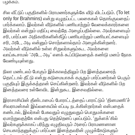
பழக்கம்.
சில வீட்டுப் பகுதிகளில் பிராமணர்களுக்கே வீடு விடப்படும். (To let
only for Brahmins) என்று எழுதப்பட்ட பலகைகள் தொங்குவதைப்
பார்க்கலாம். இவர்கள் வீடுகளில் பணியாற்றும் வேலைக்காரர்களை
இவர்கள் என்றும் மதிப்பு வைத்தே அழைப்பதில்லை. அவர்களையும்
சரி, பார்ப்பன அதிகாரிகளின்கீழ்ப் பணியாற்றும் பணியாட்களையும்
சரி, அடே, அடி என்னும் சொற்களால்தாம் அழைக்கின்றனர்.
அவர்கள் வீடுகளில் உள்ள சிறுவர்களும்கூட அவர்களை
வாய்கூசாமல் ‘அடே, அடி’ எனக் கூப்பிடுவதைக் கண்டு மனம் நோக
வேண்டியுள்ளது.
நிலா மண்டலம் போகும் இக்காலத்திலும் பிற இனத்தவரைத்
தொட்டால் தீட்டு என்று கடுமையாகக் கருதும் பார்ப்பனர்கள் பெரும்
பகுதியும் இருக்கத்தான் செய்கின்றனர். இவர்கள் வீடுகளில் பிற
இனத்தவரை உள்ளேவிட இன்றுகூட இசைவதில்லை.
இராசாசியின் தீண்டாமைப் போராட்டத்தைப் பாராட்டும் ‘தினமணி’ச்
சிவராமன்கள் இவ்வகையில் எப்படி நடக்கின்றார்கள் என்பதைக்
கண்டால், இவர்கள் பேசுவதும் எழுதுவதும் பொதுமக்களை
ஏமாற்றுவதற்கே என்பது தெற்றெனப் புலப்படும். ‘துக்ளக்’கில்
இவர்களுக்காகப் பரிந்து எழுதிவரும் அரைப் பிராமணனான
செயகாந்தனுக்குப் பார்ப்பன இனத்தவரின் முழுக்கேடுகளும்