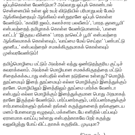
ஒப்புக்கொள்ள வேண்டுமா? அவ்வாறு ஒப்புக் கொண்டால்
சென்னையில் உள்ள ஓர் உயர் விடுதியில் பரிமாறுபவர் பேசும்
ஆங்கிலத்தையும் ஆங்கிலம் என்றுதானே ஒப்புக் கொள்ள
வேண்டும். ‘காவிரி ஜலம், கலாச்சார பலவீனம்’, ‘பாரத ஞானபூமி’
என்பவற்றைத் தமிழாகக் கொள்ள வேண்டுமானால், ‘பானை
வாட்டர்’ ‘இருதய வீக்னசு’ ‘பாரத நாலெட்ச் பூமி’ என்பவற்றை
ஆங்கிலமாகக் கொள்ளவும், ‘வாய்மை மேவ் செய்தா’ ‘பண்பாட்டு
ஞானீபட’ என்பவற்றைச் சமசுக்கிருதமாகக் கொள்ளவும்
முன்வரவேண்டும்!
தமிழ்மொழியை மட்டும் அவர்கள் வந்து ஒண்டுதற்குரிய குட்டிச்
சுவராக்கலாம். அவர்கள் மொழியான சமசுக்கிருதத்தை மட்டும்
சிதைக்கக்கூடாது என்பதில் என்ன நடுநிலை உள்ளது? மொழித்
தூய்மையும் இனத் தூய்மையும் எல்லா மொழிக்கும் இனத்துக்கும்
தானே. மொழியிலும் இனத்திலும் தூய்மை பார்க்க வேண்டா
என்பதும் எல்லா மொழிக்கும் இனத்துக்குமான பொது அறமாகத்
தானே இருத்தல் வேண்டும். பார்ப்பனர்களும், பார்ப்பனர்களுக்குச்
சார்பானவர்களும் தங்கள் தங்கள் கருத்துகளைத் தங்களுடைய
மனம் போனவாறு எழுதவும், மக்களிடையே எளிதில் பரப்பவும்
ஏராளமாக வாய்ப்பு உள்ளது என்பதற்காகவே பிறர் கருத்து
வலுவிழந்து போய் விட்டதாகக் கருதிவிட முடியுமா?
(தொடரும்...)