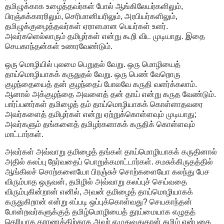
தமிழுக்காக உழைத்தவர்கள் போல் ஆங்கிலேயர்களிலும்,
பிரஞ்சுக்காரரிலும், செரிமானியரிலும், அரபியர்களிலும்,
தமிழுக்குழைத்தவர்கள் ஏராளமான பெயர்கள் உளர்.
அவர்களெல்லாரும் தமிழர்கள் என்று கூறி விட முடியாது. இதை
செயகாந்தன்கள் உணரவேண்டும்.
ஒரு மொழியில் புலமை பெறுதல் வேறு. ஒரு மொழியைத்
தாய்மொழியாகக் கருதுதல் வேறு. ஒரு பெண் வேறொரு
குழந்தையைத் தன் குழந்தைப் போலவே கருதி வளர்க்கலாம்.
ஆனால் அக்குழந்தை அவளைத் தன் தாய் என்று கருத வேண்டும்.
பார்ப்பனர்கள் தமிழைத் தம் தாய்மொழியாகக் கொள்ளாதவரை
அவர்களைத் தமிழர்கள் என்று ஏற்றுக்கொள்ளவும் முடியாது;
அவர்களும் தங்களைத் தமிழர்களாகக் கருதிக் கொள்ளவும்
மாட்டார்கள்.
அவர்கள் அவ்வாறு தமிழைத் தங்கள் தாய்மொழியாகக் கருதினால்
அதில் கலப்பு நேர்வதைப் பொறுக்கமாட்டார்கள். சமசுக்கிருதத்தில்
ஆங்கிலச் சொற்களையோ பிரஞ்சுச் சொற்களையோ கலந்து பேச
விரும்பாத ஒருவன், தமிழில் அவ்வாறு கலப்புச் செய்வதை
விரும்புகின்றான் எனில், அவன் தமிழைத் தாய்மொழியாகக்
கருதுகிறான் என்று எப்படி ஒப்புக்கொள்வது? செயகாந்தன்
போன்றவர்களுக்குத் தமிழ்மொழியைத் தூய்மையாக எழுதத்
தெரியாத காரணத்திற்காக அவர் எழுதுவதுதான் தமிழ் என்பதை