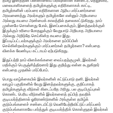
தமிழ் இனத்தின் பின்னாளைய பிரிவுகளான கன்னடர், தெலுங்கர்,
மலையாளிகளைத் தமிழர்களுக்கு எதிரிகளாகக் காட்டி,
தமிழர்களின் பரம்பரை எதிரிகளான ஆரிய பார்ப்பனர்களை
அரவணைத்து அவர்களும் தமிழர்களே என்னும் அறியாமை
அல்லது கயமை அண்மைக் காலத்தில் தலைகாட்டுகிறது. நாம்
முன்னமே சொன்னது போல், இனப்பகைக்கும், இனத்தவர்க்குள்
இருக்கும் உரிமை மோதலுக்கும் வேறுபாடு அறியாத அறியாமை
அல்லது அறிந்தே செய்கின்ற கயமை இது.
இப்படிப்பட்டவர்களுக்கும் அவர்களை நம்பிப்பின்
செல்கின்றவர்களுக்கும் பார்ப்பனர்கள் தமிழர்களா? என்பதை
விளக்க வேண்டிய கட்டாயம் ஏற்படுகிறது.
இதுப்பற்றி நாம் விளக்கங்களை வைப்பதற்குமுன், இவர்கள்
மதிக்கும் பெருஞ்சித்திரனார் இது குறித்து என்ன கூறுகிறார்
என்பதை முதலில் பார்ப்போம்.
பொது வாழ்க்கையில் இவர்களின் கட்டுப்பாடு தனி. இவர்கள்
வாழும் பகுதிகளில் வேறு இனத்தவர்களுக்கு, குறிப்பாகத்
தமிழர்களுக்கு வீடுகள் கிடைப்பதே அரிது. பல குடியிருப்புகள்
கொண்ட பெரிய வீடுகளில் இவர்களைத் தப்பித் தவறிக்
குடியமர்த்தினால் ஓரிராண்டுகளில் அங்குள்ள தமிழ்க்
குடும்பங்களைச் சண்டையிட்டு வெளியேற்றிவிட்டுப் பார்ப்பனர்
குடும்பங்களாகவே பார்த்துக் குடியமர்த்திக் கொள்ளுதல் இவர்கள்