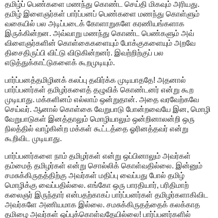
தமிழ்ப் பெண்களை மணந்து கொண்ட செய்தி மிகவும் அரியது.
தமிழ் இளைஞர்கள் பார்ப்பனப் பெண்களை மணந்து கொள்ளும்
வகையில் பல அடிப்படைக் கோளாறுகளே கரணியங்களாக
இருக்கின்றன. அவ்வாறு மணந்து கொண்ட பெண்களும் அவ்
விளைஞர்களின் கொள்கைகளையும் போக்குகளையும் அறவே
திசைதிருப்பி விட்டு விடுகின்றனர். இவற்றிற்குப் பல
எடுத்துக்காட்டுகளைக் கூறமுடியும்.
பார்ப்பனத்தமிழினக் கலப்பு தவிர்க்க முடியாததே! அதனால்
பார்ப்பனர்கள் தமிழர்களைத் தழுவிக் கொண்டனர் என்று கூற
முடியாது. மக்களினம் எல்லாம் ஒன்றுதான். அதை வரவேற்கவே
செய்வர். ஆனால் கொள்கை வேறுபாடு போன்றவையே இன, மொழி
வேறுபாடுகள் இனத்தாலும் மொழியாலும் ஒன்றினாலன்றி ஒரு
நிலத்தில் வாழ்கின்ற மக்கள் கூட்டத்தை ஓரினத்தவர் என்று
கூறிவிட முடியாது.
பார்ப்பனர்களை நாம் தமிழர்கள் என்று ஒப்பினாலும் அவர்கள்
தம்மைத் தமிழர்கள் என்று சொல்லிக் கொள்வதில்லை. இன்னும்
சமசுக்கிருதத்திற்கு அவர்கள் மதிப்பு வைப்பது போல் தமிழ்
மொழிக்கு வைப்பதில்லை. எங்கோ ஒரு பாரதியார், பரிதிமாற்
கலைஞர் இருந்தார் என்பதற்காகப் பார்ப்பனர்கள் தமிழர்களாகிவிட
அவர்களே அணியமாக இல்லை. சமசுக்கிருதத்தைக் கலக்காத
தமிழை அவர்கள் ஒப்புக்கொள்வதேயில்லை! பார்ப்பனர்களில்