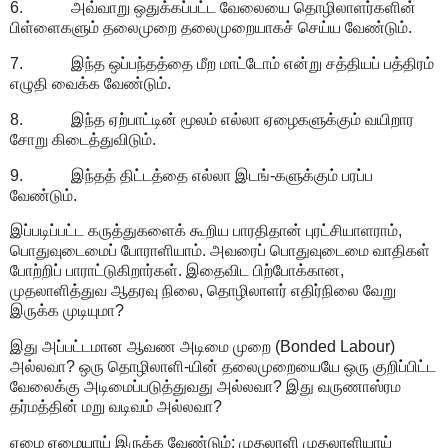
6. அவ்வாறு ஒதுக்கப்பட்ட வேலையை தொழிலாளர்களின்
பிள்ளைகளும் தலைமுறை தலைமுறையாகச் செய்ய வேண்டும்.
7. இந்த ஒப்பந்தத்தை மீற மாட்டோம் என்று சத்தியப் பத்திரம்
எழுதி வைக்க வேண்டும்.
8. இந்த ஏற்பாட்டின் மூலம் எல்லா ஏழைகளுக்கும் வயிறார
சோறு கிடைத்துவிடும்.
9. இந்தத் திட்டத்தை எல்லா இடங்-களுக்கும் பரப்ப
வேண்டும்.
இப்படிப்பட்ட கருத்துகளைக் கூறிய பாரதிதான் புரட்சியாளராம்,
பொதுவுடைமைப் போராளியாம். அவரைப் பொதுவுடைமை வாதிகள்
போற்றிப் பாராட்டுகிறார்கள். இதைவிட பிற்போக்கான,
முதலாளித்துவ ஆதரவு நிலை, தொழிலாளர் எதிர்நிலை வேறு
இருக்க முடியுமா?
இது அப்பட்டமான ஆவண அடிமை முறை (Bonded Labour)
அல்லவா? ஒரு தொழிலாளி-யின் தலைமுறையையே ஒரு குறிப்பிட்ட
வேலைக்கு அடிமைப்படுத்துவது அல்லவா? இது வருணாஸ்ரம
தர்மத்தின் மறு வடிவம் அல்லவா?
ஏழை ஏழையாய் இருக்க வேண்டும்; முதலாளி முதலாளியாய்