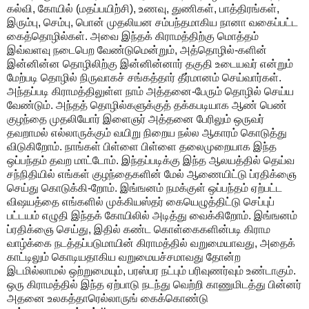
கல்வி, கோயில் (மதப்பயிற்சி), உணவு, துணிகள், பாத்திரங்கள்,
இரும்பு, செம்பு, பொன் முதலியன சம்பந்தமாகிய நானா வகைப்பட்ட
கைத்தொழில்கள். அவை இந்தக் கிராமத்திற்கு மொத்தம்
இவ்வளவு நடைபெற வேண்டுமென்றும், அத்தொழில்-களின்
இன்னின்ன தொழிலிற்கு இன்னின்னார் தகுதி உடையவர் என்றும்
மேற்படி தொழில் நிருவாகச் சங்கத்தார் தீர்மானம் செய்வார்கள்.
அந்தப்படி கிராமத்திலுள்ள நாம் அத்தனை-பேரும் தொழில் செய்ய
வேண்டும். அந்தத் தொழில்களுக்குத் தக்கபடியாக ஆண் பெண்
குழந்தை முதலியோர் இளைஞர் அத்தனை பேரிலும் ஒருவர்
தவறாமல் எல்லாருக்கும் வயிறு நிறைய நல்ல ஆகாரம் கொடுத்து
விடுகிறோம். நாங்கள் பிள்ளை பிள்ளை தலைமுறையாக இந்த
ஒப்பந்தம் தவற மாட்டோம். இந்தப்படிக்கு இந்த ஆலயத்தில் தெய்வ
சந்நிதியில் எங்கள் குழந்தைகளின் மேல் ஆணையிட்டு ப்ரதிக்ஞை
செய்து கொடுக்கி-றோம். இங்ஙனம் நமக்குள் ஒப்பந்தம் ஏற்பட்ட
விஷயத்தை எங்களில் முக்கியஸ்தர் கையெழுத்திட்டு செப்புப்
பட்டயம் எழுதி இந்தக் கோயிலில் அடித்து வைக்கிறோம். இங்ஙனம்
ப்ரதிக்ஞை செய்து, இதில் கண்ட கொள்கைகளின்படி கிராம
வாழ்க்கை நடத்தப்படுமாயின் கிராமத்தில் வறுமையாவது, அதைக்
காட்டிலும் கொடியதாகிய வறுமையச்சமாவது தோன்ற
இடமில்லாமல் ஒற்றுமையும், பரஸ்பர நட்பும் பரிவுணர்வும் உண்டாகும்.
ஒரு கிராமத்தில் இந்த ஏற்பாடு நடந்து வெற்றி காணுமிடத்து பின்னர்
அதனை உலகத்தாரெல்லாருங் கைக்கொண்டு