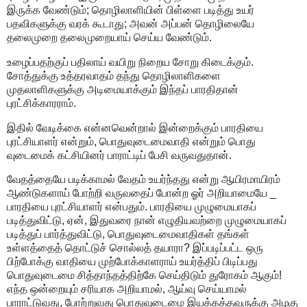
இருக்க வேண்டும்; தொழிலாளியின் பிள்ளை படித்து உயர்
பதவிகளுக்கு வரக் கூடாது; அவன் அப்பன் தொழிலையே
தலைமுறை தலைமுறையாய் செய்ய வேண்டும்.
உழைப்பதற்குப் பதிலாய் வயிறு நிறைய சோறு கிடைக்கும்.
சோத்துக்கு உத்தரவாதம் தந்து தொழிலாளிகளை
முதலாளிகளுக்கு அடிமையாக்கும் இந்தப் பாரதிதான்
புரட்சிக்காரராம்.
இதில் வேடிக்கை என்னவென்றால் இன்றைக்கும் பாரதியை
புரட்சியாளர் என்றும், பொதுவுடைமைவாதி என்றும் பொது
வுடைமைக் கட்சியினர் பாராட்டிப் பேசி வருவதுதான்.
வேதத்தையே படிக்காமல் வேதம் உயர்ந்தது என்று ஆயிரமாயிரம்
ஆண்டுகளாய் போற்றி வருவதைப் போன்ற ஓர் அறியாமையே _
பாரதியை புரட்சியாளர் என்பதும். பாரதியை முழுமையாகப்
படித்துவிட்டு, ஏன், இதுவரை நான் எழுதியவற்றை முழுமையாகப்
படித்துப் பார்த்துவிட்டு, பொதுவுடைமைவாதிகள் தங்கள்
உள்ளத்தைத் தொட்டுச் சொல்லத் தயாரா? இப்படிப்பட்ட ஒரு
பிற்போக்கு வாதியை முற்போக்காளராய் உயர்த்திப் பிடிப்பது
பொதுவுடைமை சித்தாந்தத்திற்கே செய்திடும் துரோகம் ஆகும்!
எந்த ஒன்றையும் சரியாக அறியாமல், ஆய்வு செய்யாமல்
பாராட்டுவது, போற்றுவது பொதுவுடைமை இயக்கத்தவருக்கு அழகு