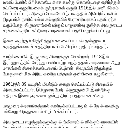
உலகப் போரில் பிரித்தானிய அரசு கலந்து கொண்டதை எதிர்த்துக்
கட்டுரை எழுதியதைக் குற்றமாகக் கருதி 1916இல் பணி நீக்கம்
செய்யப்பட்டார். அதைப் போலவே பிற்காலத்தில் அமெரிக்காவில்
நியூயார்க் நகரில் உள்ள கல்லூரியில் பேராசிரியராகப் பதவி ஏற்க
வரும்போது திருமணங்கள் மற்றும் பாலுணர்வு குறித்த அவருடைய
சர்ச்சைக்குரிய கட்டுரை காரணமாகப் பதவி மறுக்கப்பட்டது.
இவை எதற்கும் கிஞ்சித்தும் கவலைப்படாமல் தன்னுடைய
கருத்துக்களைச் சுதந்திரமாகப் பேசியும் எழுதியும் வந்தார்.
வாழ்க்கையில் இருமுறை சிறைக்குச் சென்றவர். 1918இல்
இராணுவத்தில் சேர்ந்து பணியாற்ற மறுத் ததன் காரணமாக ஆறு
மாதங்கள் சிறைத்தண்டனைப் பெற்றார். சிறையில் இருக்கும்
போதுதான் மிக அரிய கணித புத்தகம் ஒன்றினை எழுதினார்.
1961இல் 89 வயதில் மீண்டும் கைது செய்யப்பட்டு சிறையில்
அடைக்கப்பட்டார். இம்முறை போர், அணுகுண்டு இவற்றிற்கு
எதிராக இளைஞர்களை ஒன்று திரட்டியதற்காகச் சிறை.
பலமுறை அரசாங்கத்தால் தண்டிக்கப்பட்டாலும், அதே அளவுக்கு
பல்வேறு விருதுகளால் சிறப் பிக்கப்பட்டார்.
அவருடைய எழுத்துக்களுக்கு அங்கீகாரம் அளிக்கும் வகையில்
நோபல் பரிசு வழங்கப்பட்டது. குறிப்பாக, திருமணங்களும்