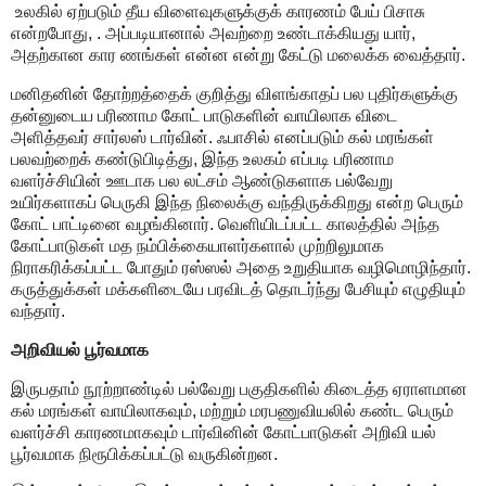
உலகில் ஏற்படும் தீய விளைவுகளுக்குக் காரணம் பேய் பிசாசு
என்றபோது, . அப்படியானால் அவற்றை உண்டாக்கியது யார்,
அதற்கான கார ணங்கள் என்ன என்று கேட்டு மலைக்க வைத்தார்.
மனிதனின் தோற்றத்தைக் குறித்து விளங்காதப் பல புதிர்களுக்கு
தன்னுடைய பரிணாம கோட் பாடுகளின் வாயிலாக விடை
அளித்தவர் சார்லஸ் டார்வின். ஃபாசில் எனப்படும் கல் மரங்கள்
பலவற்றைக் கண்டுபிடித்து, இந்த உலகம் எப்படி பரிணாம
வளர்ச்சியின் ஊடாக பல லட்சம் ஆண்டுகளாக பல்வேறு
உயிர்களாகப் பெருகி இந்த நிலைக்கு வந்திருக்கிறது என்ற பெரும்
கோட் பாட்டினை வழங்கினார். வெளியிடப்பட்ட காலத்தில் அந்த
கோட்பாடுகள் மத நம்பிக்கையாளர்களால் முற்றிலுமாக
நிராகரிக்கப்பட்ட போதும் ரஸ்ஸல் அதை உறுதியாக வழிமொழிந்தார்.
கருத்துக்கள் மக்களிடையே பரவிடத் தொடர்ந்து பேசியும் எழுதியும்
வந்தார்.
அறிவியல் பூர்வமாக
இருபதாம் நூற்றாண்டில் பல்வேறு பகுதிகளில் கிடைத்த ஏராளமான
கல் மரங்கள் வாயிலாகவும், மற்றும் மரபணுவியலில் கண்ட பெரும்
வளர்ச்சி காரணமாகவும் டார்வினின் கோட்பாடுகள் அறிவி யல்
பூர்வமாக நிரூபிக்கப்பட்டு வருகின்றன.