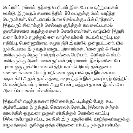
பெட்ரன்ட் ரஸ்ஸல், தந்தை பெரியார் இடையே பல ஒற்றுமைகள்
உண்டு. இருவரும் சமகாலத்தில், 90 வயதுக்கு மேல் வாழ்ந்த
பெருமக்கள். பெரியாரைப் போல செல்வக்குடியில் பிறந்தவர்.
இருவரும் சிறைக்குச் செல்வது குறித்துக் கவலைப்படாமல்
துணிச்சலான கருத்துகளைச் சொன்னவர்கள். வாழ்வின் இறுதி
வரை பேச்சும் எழுத்தும் என வாழ்ந்தவர்கள். கடவுள் மறுப்பு, மத
எதிர்ப்பு, பெண்ணுரிமை, சமூக நீதி இவற்றில் ஒன்றுபட்டனர். மிக
முக்கியமாக இருவரும் மானுட பற்றாளர்கள். ‘மானமும் அறிவும்
மனிதருக்கு அழகு’ என்றார் தந்தை பெரியார். ‘அறிவும் அன்பும்
மனிதருக்கு அவசியமானது’ என்றார் ரஸ்ஸல். இவர்களிடையே
யுள்ள ஒரு முக்கியமான வித்தியாசம் பெரியார் தன்னுடைய
எண்ணங்களை செயற்பாடுகளை ஒரு மாபெரும் இயக்கமாக
உருவாக்கி அதன் தாக்கத்தை சமூகத்தில் இன்றளவும் ஏற்படுத்திக்
கொண்டுள்ளார். ரஸ்ஸல் அது போன்ற எந்தவிதமான இயக்கமோ
அமைப்போ உண்டாக்கவில்லை.
இருவரின் எழுத்துகளை இன்றைக்குப் படிக்கும் போது கூட
ஆச்சரியமாக இருக்கும்‌. தொலைத் தொடர்பு இல்லாத அந்தக்
காலத்தில் ஒருவரை ஒருவர் சந்தித்துக் கொள்ள வாய்ப்பு
இல்லாதபோதும் எப்படி உலகின் இரு பகுதிகளில் வாழ்ந்தவர்களுக்கு
சமூகத்தைக் குறித்து ஒத்த சிந்தனை ஏற்பட்டிருக்கும் என்பதே.