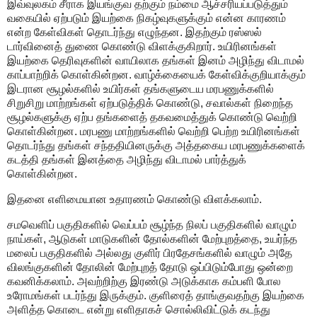
இவ்வுலகம் சீராக இயங்குவ தற்கும் நம்மை ஆச்சரியப்படுத்தும்
வகையில் ஏற்படும் இயற்கை நிகழ்வுகளுக்கும் என்ன காரணம்
என்ற கேள்விகள் தொடர்ந்து எழுந்தன. இதற்கும் ரஸ்ஸல்
டார்வினைத் துணை கொண்டு விளக்குகிறார். உயிரினங்கள்
இயற்கை தெரிவுகளின் வாயிலாக தங்கள் இனம் அழிந்து விடாமல்
காப்பாற்றிக் கொள்கின்றன. வாழ்க்கையைக் கேள்விக்குறியாக்கும்
இடரான சூழல்களில் உயிர்கள் தங்களுடைய மரபணுக்களில்
சிறுசிறு மாற்றங்கள் ஏற்படுத்திக் கொண்டு, சவால்கள் நிறைந்த
சூழல்களுக்கு ஏற்ப தங்களைத் தகவமைத்துக் கொண்டு வெற்றி
கொள்கின்றன. மரபணு மாற்றங்களில் வெற்றி பெற்ற உயிரினங்கள்
தொடர்ந்து தங்கள் சந்ததியினருக்கு அத்தகைய மரபணுக்களைக்
கடத்தி தங்கள் இனத்தை அழிந்து விடாமல் பார்த்துக்
கொள்கின்றன.
இதனை எளிமையான உதாரணம் கொண்டு விளக்கலாம்.
சமவெளிப் பகுதிகளில் வெப்பம் சூழ்ந்த நிலப் பகுதிகளில் வாழும்
நாய்கள், ஆடுகள் மாடுகளின் தோல்களின் மேற்புறத்தை, உயர்ந்த
மலைப் பகுதிகளில் அல்லது குளிர் பிரதேசங்களில் வாழும் அதே
விலங்குகளின் தோலின் மேற்புறத் தோடு ஒப்பிடும்போது ஒன்றை
கவனிக்கலாம். அவற்றிற்கு இரண்டு அடுக்காக கம்பளி போல
உரோமங்கள் படர்ந்து இருக்கும். குளிரைத் தாங்குவதற்கு இயற்கை
அளித்த கொடை என்று எளிதாகச் சொல்லிவிட்டுக் கடந்து