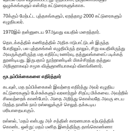
ஒழுக்கங்களும் என்கிற கட்டுரைகளுக்காக.
70க்கும் மேற்பட்ட புத்தகங்களும், ஏறத்தாழ 2000 கட்டுரைகளும்
எழுதியவர்.
1970இல் தன்னுடைய 97ஆவது வயதில் மறைந்தார்.
தொடக்கத்தில் கணிதத்தில் அதிக ஈடுபாட்டுடன் இருந்த
போதிலும், பல புத்தகங்கள் எழுதியிருந் தாலும், சிறு வயதிலிருந்து
அவருக்குளிருந்த மத எதிர்ப்பு உணர்வு, தத்துவங்களைப் படிக்கத்
தூண்டியது. இருபதாம் நூற்றாண்டின் மிகச்சிறந்த தத்துவ
அறிஞராகவும் சமூக விஞ்ஞானியாகவும் விளங்கினார்.
மூடநம்பிக்கைகளை எதிர்த்தார்
கடவுள், மத நம்பிக்கைகள் இவற்றை எதிர்த்து அவர் எழுதிய
கட்டுரைகளும் பேச்சுக்களும் வரலாற்றுச் சிறப்பு மிக்கவை. அவற்றில்
சிலவற்றைக் காண்போம். அதை அறிந்து கொள்வதே அவரு டைய
பிறந்த நாளில் நாம் ரஸ்ஸலுக்குச் செலுத் தக்கூடிய
மரியாதையாகும்.
ரஸ்ஸல், ‘மதம் என்பது அச் சத்தின் காரணமாக ஏற்படுத்திக்
கொண்ட ஒன்று: மதம் மனித இனத்திற்கு தாங்கொண்ணா