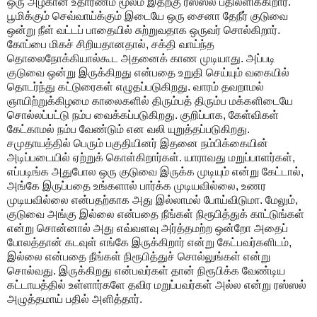
ஒரு அழகான உதாரணம் மூலம் இதற்கு ரஸ்ஸல் பதிலளிக்கிறார்.
பூமிக்கும் செவ்வாய்க்கும் இடையே ஒரு சைனா தேநீர் குடுவை
ஒன்று நீள் வட்டப் பாதையில் சுற்றுவதாக ஒருவர் சொல்கிறார்.
கோப்பை மிகச் சிறியதானதால், சக்தி வாய்ந்த
தொலைநோக்கியால்கூட அதனைக் காண முடியாது. அப்படி
குடுவை ஒன்று இருக்கிறது என்பதை உறுதி செய்யும் வகையில்
தொடர்ந்து கட்டுரைகள் எழுதப்படுகிறது. வாரம் தவறாமல்
ஞாயிற்றுக்கிழமை காலைகளில் திரும்பத் திரும்ப மக்களிடையே
சொல்லப்பட்டு நம்ப வைக்கப்படுகிறது. குறிப்பாக, கேள்விகள்
கேட்காமல் நம்ப வேண்டும் என வலி யுறுத்தப்படுகிறது.
சமுதாயத்தில் பெரும் பகுதியினர் இதனை நம்பிக்கையின்
அடிப்படையில் ஏற்றுக் கொள்கிறார்கள். யாராவது மறுப்பாளர்கள்,
எப்படிங்க அதுபோல ஒரு குடுவை இருக்க முடியும் என்று கேட்டால்,
அங்கே இருப்பதை உங்களால் பார்க்க முடியவில்லை, உணர
முடியவில்லை என்பதற்காக அது இல்லாமல் போய்விடுமா. மேலும்,
குடுவை அங்கு இல்லை என்பதை நீங்கள் நிரூபித்துக் காட்டுங்கள்
என்று சொன்னால் அது எவ்வளவு அர்த்தமற்ற ஒன்றோ அதைப்
போலத்தான் கடவுள் எங்கே இருக்கிறார் என்று கேட்பவர்களிடம்,
இல்லை என்பதை நீங்கள் நிரூபித்துச் சொல்லுங்கள் என்று
சொல்வது. இருக்கிறது என்பவர்கள் தான் நிரூபிக்க வேண்டிய
கட்டாயத்தில் உள்ளார்களே தவிர மறுப்பவர்கள் அல்ல என்று ரஸ்ஸல்
அழுத்தமாய் பதில் அளித்தார்.