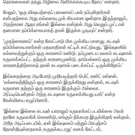
தொல்லைகள் தந்து அழிவை அளிக்கக்கூடிய நோய்’ என்றார்.
மேலும், ‘ஒரு விஷயத்தைப் பரவலாகப் பலர் நம்புகிறார்கள்
என்பதற்காக அது எவ்வளவு முக் கியமான ஒன்றாக இருந்தாலும்,
அதற்கான ஆதா ரங்கள் இல்லை என்றால் அது வெறும் முட்டாள்
தனமான நம்பிக்கையாகத் தான் இருக்க முடியும்’ என்றார்.
‘முதற்காரணம்’ என்ற கோட்பாடு மிக முக்கிய மானது. கடவுள்
நம்பிக்கையாளர்கள் மதவாதிகள் சுட்டிக் காட்டுவது, ‘இவ்வுலகில்
எல்லாவற்றுக்கும் ஒரு காரணம் உண்டு. நம்முடைய உலகம் கடவுளால்
உருவாக்கப்பட்ட தற்குக் காரணமுண்டு. நாமெல்லாம் ஒரு முக்கிய
காரணத்திற்காகத் தான் கடவுளால் படைக்கப்பட் டிருக்கிறோம்.’
இவ்வாதத்தை அடியோடு முறியடித்தார் பெர்ட் ரண்ட் ரஸ்ஸல்.
‘எல்லாவற்றிற்கும் ஒரு காரணம் இருக்கிறது என்றால், கடவுள்
உருவான தற்கும் ஒரு காரணம் இருக்கும் அல்லவா.
அப்படியென்றால் அந்த கடவுளை உருவாக்கியது யார்’ என்ற
கேள்வியை எழுப்பினார்.
‘இல்லை இல்லை கடவுள் யாராலும் உருவாக்கப் படவில்லை அவர்
தானே உருவாகிக் கொண்டு, எங்கும் நீக்கமற இருக்கிறார் என்றால்,
அதே அடிப்படையில், ஏன் இவ்வுலகம் மற்றும் பிரபஞ்சம்
தோன்றியுள்ளதாகக் கருதக்கூடாது’ எனக் கேட்டார்.