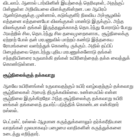
விடலாம். ஆனால் டார்வினின் இயற்கைத் தெரிவுகள், அதற்குப்
பின்னுள்ள அறிவியலை விளக்குகின்றன. பல ஆயிரம்
ஆண்டுகளுக்கு முன்னால், கடுங்குளிர் நிலவிய அச்சூழலில்
எத்தனை எத்தனையோ விலங்குகள் மாண்டு இருக்கும். அந்த
விலங்குகள் தங்கள் இருத்தலுக்காகத் தொடர்ந்து போராடும் போது
அவற்றில் சில, தொடர்ந்து சில தலைமுறைகளாக, ‌ சூழ்நிலைக்கு
ஏற்றாற் போல் தன் மரபணுவில் மாற்றம் கண்டு இத்தகைய
ரோமங்களை வளர்த்துக் கொண்டி ருக்கும். அதில் தப்பிப்
பிழைத்தவை தொடர்ந்து புதிய மரபணுக்களோடு தங்கள்
சந்ததியினரை உருவாக்கி தங்கள் உயிரினத்தைத் தக்க வைத்துக்
கொண்டுள்ளன.
சூழ்நிலைக்குத் தக்கவாறு
ஆகவே உயிரினங்கள் உருவாவதற்கும் உயிர் வாழ்வதற்கும் தக்கவாறு
சூழ்நிலைகள் அமைந் திருக்கவில்லை. உண்மையில் என்ன
சூழ்நிலை இருக்கிறதோ அந்த சூழ்நிலைக்கு தக்கவாறு உயிரி
னங்கள் தங்களைத் தயார்ப் படுத்திக் கொண்டன என்கிறார்
ரஸ்ஸல்.
பெட்ரன்ட் ரஸ்ஸல் ஆழமான கருத்துக்களாலும் தர்க்கரீதியான
வாதங்கள் மூலமாகவும் பழைமை வாதிகளின் கருத்துக்களை
உடைத்து எறிந்தார்.