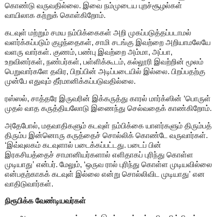
கொண்டு வருவதில்லை. இவை நம்முடைய புறச்சூழல்கள்
வாயிலாக கற்றுக் கொள்கிறோம்.
கடவுள் மற்றும் சமய நம்பிக்கைகள் அறி முகப்படுத்தப்படாமல்
வளர்க்கப்படும் குழந்தைகள், சாமி சடங்கு இவற்றை அறியாமலேயே
வளரு வார்கள். குணம், பண்பு இவற்றை அம்மா, அப்பா,
உறவினர்கள், நண்பர்கள், பள்ளிக்கூடம், கல்லூரி இவற்றின் மூலம்
பெறுவார்களே தவிர, பிறப்பின் அடிப்படையில் இல்லை. பிறப்பதற்கு
முன்பே எதுவும் தீர்மானிக்கப்படுவதில்லை.
ரஸ்ஸல், சாத்தரே இருவரின் இக்கருத்து காரல் மார்க்ஸின் ‘பொருள்
முதல் வாத கருத்தியலோடு இணைந்து செல்வதைக் காண்கிறோம்.
அதேபோல், மதவாதிகளும் கடவுள் நம்பிக்கை யாளர்களும் திரும்பத்
திரும்ப இன்னொரு கருத்தைச் சொல்லிக் கொண்டே வருவார்கள்.
‘இவ்வுலகம் கடவுளால் படைக்கப்பட்டது. படைப் பின்
இரகசியத்தைச் சாமானியர்களால் எளிதாகப் புரிந்து கொள்ள
முடியாது’ என்பர். மேலும், ‘ஒருவ ரால் புரிந்து கொள்ள முடியவில்லை
என்பதற்காகக் கடவுள் இல்லை என்று சொல்லிவிட முடியாது’ என
வாதிடுவார்கள்.
நிரூபிக்க வேண்டியவர்கள்