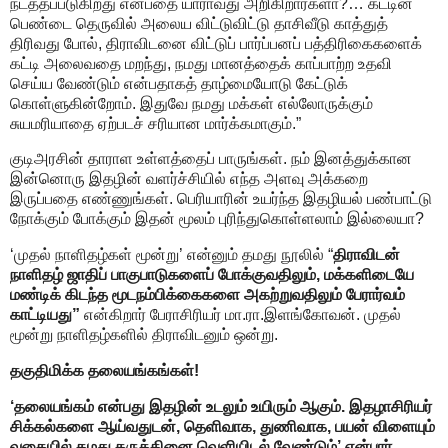
நடத்தப்படுகிறது என்பதை யாராவது அறிகிறார்களா?… கட்டின
பெண்டை தெருவில் அலைய விட்டுவிட்டு தாசிவீடு காத்துத்
திரிவது போல், திராவிடனை விட்டுப் பார்ப்பனப் பத்திரிகைகளைக்
கட்டி அலைவதை மறந்து, நமது மானத்தைக் காப்பாற்ற உதவி
செய்ய வேண்டும் என்பதாகத் தாழ்மையோடு கேட்டுக்
கொள்ளுகின்றோம். இதுவே நமது மக்கள் எல்லோருக்கும்
சுயமரியாதை ஏற்படச் சரியான மார்க்கமாகும்.”
குடிஅரசின் தாராள உள்ளத்தைப் பாருங்கள். நம் இனத்துக்கான
இன்னொரு இதழின் வளர்ச்சியில் எந்த அளவு அக்கறை
இருப்பதை எண்ணுங்கள். பெரியாரின் உயர்ந்த இதழியல் பண்பாட்டு
நோக்கும் போக்கும் இதன் மூலம் புரிந்துகொள்ளலாம் இல்லையா?
‘முதல் நாளிதழ்கள் மூன்று’ என்னும் தமது நூலில் “
திராவிடன்
நாளிதழ் ஜாதிப் பாகுபாடுகளைப் போக்குவதிலும், மக்களிடையே
மண்டிக் கிடந்த மூடநம்பிக்கைகளை அகற்றுவதிலும் பேரார்வம்
காட்டியது”
என்கிறார் பேராசிரியர் மா.ரா.இளங்கோவன். முதல்
மூன்று நாளிதழ்களில் திராவிடனும் ஒன்று.
தகுதிமிக்க தலையங்கங்கள்!
‘தலையங்கம் என்பது இதழின் உடலும் உயிரும் ஆகும். இதழாசிரியர்
சிக்கல்களை ஆய்வதுடன், தெளிவாக, துணிவாக, பயன் விளையும்
வகையில் தமது கருத்தினை வெளியிடல் வேண்டும்’ என்பார்