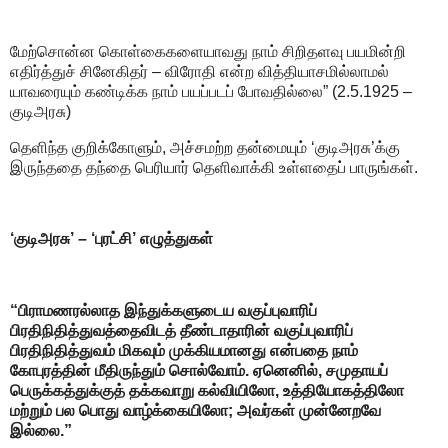
மேற்சொன்ன கொள்கைகளையாவது நாம் சிறிதளவு பயமின்றி
எதிர்த்துச் சினேகிதர் – விரோதி என்ற வித்தியாசமில்லாமல்
யாவரையும் கண்டிக்க நாம் பயப்படப் போவதில்லை” (2.5.1925 –
குடிஅரசு)
தெளிந்த குறிக்கோளும், அச்சமற்ற தன்மையும் ‘குடிஅரசு’க்கு
இருந்ததை தந்தை பெரியார் தெளிவாக்கி உள்ளதைப் பாருங்கள்.
‘குடிஅரசு’ – ‘புரட்சி’ எழுத்துகள்
“பிராமணரல்லாத இந்துக்களுடைய வகுப்புவாரிப்
பிரதிநிதித்துவத்தைவிடத் தீண்டாதாரின் வகுப்புவாரிப்
பிரதிநிதித்துவம் மிகவும் முக்கியமானது என்பதை நாம்
கோபுரத்தின் மீதிருந்தும் சொல்வோம். ஏனெனில், சமுதாயப்
பெருக்கத்துக்குத் தக்கவாறு கல்வியிலோ, உத்தியோகத்திலோ
மற்றும் பல பொது வாழ்க்கையிலோ; அவர்கள் முன்னேறவே
இல்லை.”