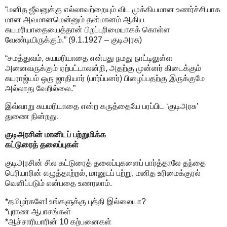
“மனித ஜீவனுக்கு எல்லாவற்றையும் விட முக்கியமான உணர்ச்சியாக
மான அவமானமென்னும் தன்மானம் ஆகிய
சுயமரியாதையைத்தான் பிறப்புரிமையாகக் கொள்ள
வேண்டியிருக்கும்.” (9.1.1927 – குடிஅரசு)
“சமத்துவம், சுயமரியாதை என்பது நமது நாட்டிலுள்ள
அனைவருக்கும் ஏற்பட்டாலன்றி, அதற்கு முன்னர் கிடைக்கும்
சுயராஜ்யம் ஒரு ஜாதியார் (பார்ப்பனர்) பிழைப்பதற்கு இருக்குமே
அல்லாது வேறில்லை.”
இவ்வாறு சுயமரியாதை என்ற கருத்தையே பரப்பிட ‘குடிஅரசு’
துணை நின்றது.
குடிஅரசின் மானிடப் பற்றுமிக்க
கட்டுரைத் தலைப்புகள்
குடிஅரசின் சில கட்டுரைத் தலைப்புகளைப் பார்த்தாலே தந்தை
பெரியாரின் எழுத்தாற்றல், மானுடப் பற்று, மனித உரிமைக்குரல்
வெளிப்படும் என்பதை உணரலாம்.
*தமிழர்களே! உங்களுக்கு புத்தி இல்லையா?
*புராண ஆபாசங்கள்
*ஆச்சாரியாரின் 10 கற்பனைகள்