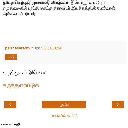
தமிழாய்வறிஞர் முனைவர் பொற்கோ
. இவ்வாறு ‘குடிஅரசு’
எழுத்துலகில் புரட்சி செய்த திராவிடர் இயக்கத்தின் போர்வாள்
அல்லவா பெரியார்!
parthasarathy r
நேரம்
11:17 PM
பகிர்
கருத்துகள் இல்லை:
கருத்துரையிடுக
‹
›
முகப்பு
வலையில் காட்டு
என்னைப் பற்றி