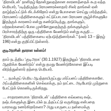
‘திராவிடன்’ நாளிதழ் தோன்றுவதற்கான காரணத்தைக் கூற வந்த
பெரியார், “படித்திருந்த பிராமணரல்லாதார் சிலர் தாங்கள் ஏன்
தாழ்த்தப்பட்டுக் கிடக்கிறோம் என்று யோசனை செய்து பார்த்ததில்,
பிராமணப் பத்திரிகைகளும் கட்டுப்பாடான பிராமண சூழ்ச்சிகளுமே
இதற்குக் காரணம் என்று கண்டுபிடித்து, தாங்களும்,
மற்றவர்களைப் போல முன்னேறுவதற்குத் தங்களுக்கும்
பிரச்சாரத்திற்கு ஒரு பத்திரிகை வேண்டும் என்று கருதி…
‘திராவிடன்’ பத்திரிகையை ஏற்படுத்தினார்கள்.” (மலர் 13 – இதழ்
196) என்று குறிப்பிட்டுள்ளார்.
குடிஅரசின் தாராள உள்ளம்!
தாம் நடத்திய ‘குடிஅரசு’ (30.1.1927) இதழிலும் ‘திராவிடனை
ஆதரிக்க வேண்டும்’ என்று தமது வேண்டுகோளை இப்படி
விடுத்துள்ளார் தந்தை பெரியார்.
“… நமக்குப் பெரிய ஆபத்தாயிருப்பது பார்ப்பனப் பத்திரிகைகளே.
அப்பத்திரிகைகளின் செல்வாக்கு, நம் நாட்டை அடியோடு முற்றுகை
போட்டுக் கொண்டிருக்கிறது.
… சாதாரணமாக ‘திராவிடன்’ பத்திரிகை எவ்வளவு கஷ்ட
நஷ்டங்களுக்கு இடையில் நடத்தப்பட்டு வருகிறது என்பதை
யாராவது உணர்கிறார்களா? அது யாருடைய நன்மைக்கு