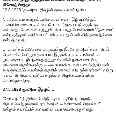
வினோத் மேத்தா
.
12.8.1926 ‘குடிஅரசு’ இதழின் தலையங்கம் இதோ…
“… ஆண்மை என்னும் பதமே பெண்களை இழிவுபடுத்தும்
முறையில் உலக வழக்கில் உபயோகப்படுத்தப்பட்டு வருகிறது
என்பதைப் பெண்கள் மறந்துவிடக் கூடாது. பெண்களால் ‘ஆண்மை’
என்ற தத்துவம் அழிக்கப்பட்டால் அல்லது பெண் விடுதலை இல்லை
என்பது உறுதி.
… பெண்கள் விடுதலை பெறுவதற்கு இப்போது ஆண்களை விடப்
பெண்களே பெரிதும் தடையாய் இருக்கிறார்கள். ஏனெனில்,
தங்களுடைய இயற்கைத் தத்துவங்களின் நன்மையையே,
தங்களை ஆண்களுக்கு அடிமையாகக் கடவுள் படைத்திருப்பதன்
அறிகுறியாய்ப் பெண்கள் கருதிக் கொண்டு இருக்கிறார்கள்” என்று
‘பெண் விடுதலை’ பற்றிய கருத்தை அழுத்தமாகப் பதிவு
செய்திருக்கிறது.
27.5.1928 குடிஅரசு இதழில்…
“செங்கற்பட்டு ஜில்லா போர்டு ஆரம்ப ஆசிரியர் மாநாடு
திரு.ஈ.வெ.இராமசாமி நாயக்கரின் அக்கிராசனப் பிரசங்கம”
என்னும் தலைப்பில் பெரியாரின் உரை வெளிவந்துள்ளது.