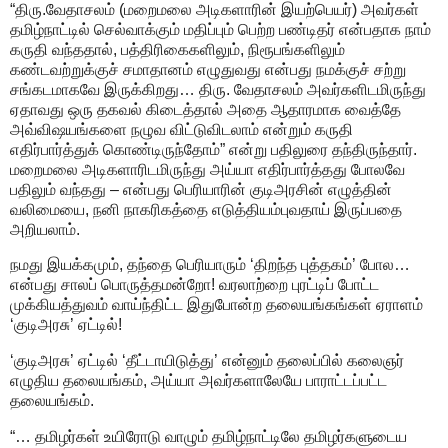
“திரு.வேதாசலம் (மறைமலை அடிகளாரின் இயற்பெயர்) அவர்கள்
தமிழ்நாட்டில் செல்வாக்கும் மதிப்பும் பெற்ற பண்டிதர் என்பதாக நாம்
கருதி வந்ததால், பத்திரிகைகளிலும், நிரூபங்களிலும்
கண்டவற்றுக்குச் சமாதானம் எழுதுவது என்பது நமக்குச் சற்று
சங்கடமாகவே இருக்கிறது… திரு. வேதாசலம் அவர்களிடமிருந்து
ஏதாவது ஒரு தகவல் கிடைத்தால் அதை ஆதாரமாக வைத்தே
அவ்விஷயங்களை நழுவ விட்டுவிடலாம் என்றும் கருதி
எதிர்பார்த்துக் கொண்டிருந்தோம்” என்று பதிலுரை தந்திருந்தார்.
மறைமலை அடிகளாரிடமிருந்து அய்யா எதிர்பார்த்தது போலவே
பதிலும் வந்தது – என்பது பெரியாரின் குடிஅரசின் எழுத்தின்
வலிமையை, நனி நாகரிகத்தை எடுத்தியம்புவதாய் இருப்பதை
அறியலாம்.
நமது இயக்கமும், தந்தை பெரியாரும் ‘திறந்த புத்தகம்’ போல…
என்பது சாலப் பொருத்தமன்றோ! வரலாற்றை புரட்டிப் போட்ட
முக்கியத்துவம் வாய்ந்திட்ட இதுபோன்ற தலையங்கங்கள் ஏராளம்
‘குடிஅரசு’ ஏட்டில்!
‘குடிஅரசு’ ஏட்டில் ‘தீட்டாயிடுத்து’ என்னும் தலைப்பில் கலைஞர்
எழுதிய தலையங்கம், அய்யா அவர்களாலேயே பாராட்டப்பட்ட
தலையங்கம்.
“… தமிழர்கள் உயிரோடு வாழும் தமிழ்நாட்டிலே தமிழர்களுடைய