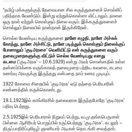
“தமிழ் மக்களுக்குத் தேவையான சில கருத்துகளைச் சொல்லிப்
பதிந்தாக வேண்டும். இன்று ஏற்றுக்கொள்ளா விட்டாலும், நாளை
ஒரு நாள் ஏற்றுக் கொள்ளும் நிலை வரும். இக்கருத்துகளைச்
சொல்லும் நிலையில் நான்தான் இருக்கிறேன்.
சொல்ல வேண்டிய கருத்துகளை
நானே எழுதி, நானே அச்சுக்
கோத்து, நானே அச்சிட்டு, நானே படித்துக் கொள்ளும் நிலைக்குப்
போனாலும் ‘குடிஅரசை’ வெளியிட்டு என் கருத்துகளை வரும்
தலைமுறைகளுக்கு விட்டுச் செல்ல வேண்டியது எனது
கடமை
(‘குடிஅரசு’ – 10.6.1929) என்று அவர் சொன்னதில் உள்ள
தன்னம்பிக்கை வருங்காலத் தலைமுறை பற்றிய கவலை, கடமை
உணர்வு அவருக்கு இருந்தது என்பதை நாம் உணர முடியும்.
1922 கோவை சிறையில் ‘குடிஅரசு’ ஏடு தந்தை பெரியாரின்
எண்ணத்தில் கருக்கொண்டது.
19.1.1923இல் காங்கிரசில் தலைவராக இருந்தபோதே ‘குடிஅரசு’
பதிவு பெற்றது.
2.5.1925இல் பெரியாரால் நிறுவப் பெற்று, வ.மு.தங்கபெருமாள்
பிள்ளை ஆசிரியர் பொறுப்பில் உருப்பெற்றது ‘குடிஅரசு’. கடலூர் –
திருப்பாதிரிப்புலியூர் ஞானியார் அடிகள் தொடங்கி வைத்தார்.