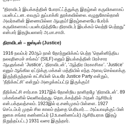
“திராவிடர் இயக்கத்தின் போராட்ட்த்துக்கு இதழ்கள் கருவிகளாகப்
பயன்பட்டன. எவரும் துப்பாக்கி தூக்கவில்லை. எழுதுகோல்தான்
அவர்களின் இணையில்லா ஆயுதம்! இதழ்களையே போர்க்
கருவிகளாகப் பயன்படுத்தியே திராவிடர் இயக்கம் வெற்றி பெற்றது”
என்பார் இதழியலாளர் அ.மா.சாமி.
திராவிடன் – ஜஸ்டிஸ் (Justice)
1916 நவம்பர் 20ஆம் நாள் தோற்றுவிக்கப் பெற்ற ‘தென்னிந்திய
நலவுரிமைச் சங்கம்’ (SILF) எனும் இயக்கத்தின் பிரச்சார
ஆயுதங்கள் ‘Justice’, ‘திராவிடன்’, ‘ஆந்திர பிரகாசிகா’. ‘Justice’
எனும் ஆங்கில ஏட்டுக்கு மக்கள் மத்தியில் எந்த அளவு செல்வாக்கு
இருந்திருந்தால் கட்சியின் பெயரே Justice Party என்றும்,
‘நீதிக்கட்சி’ என்றும் அழைக்கப்பட்டு இருக்கும்!
நீதிக்கட்சி சார்பாக 1917இல் தோன்றிய நாளிதழே ‘திராவிடன்’. 89
பக்கங்களில் வெளிவந்தது. தொடக்கத்தில் அதன் ஆசிரியர்
என்.பக்தவத்சலம். 1923இல் ஏ.சண்முகம் பிள்ளை. 1927
செப்டம்பர் முதல் சில காலம் தந்தை பெரியார்… அய்யாவுக்குப் பின்
ஜனக சங்கர கண்ணப்பர் (J.s.கண்ணப்பர்) ஆசிரியராக (இதழ்
நிறுத்தப்பட்ட) 1931 வரை இருந்தார்.