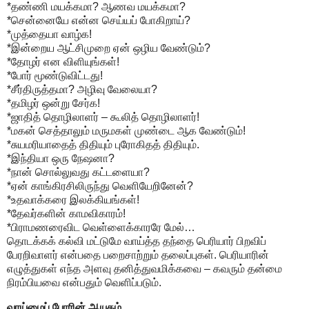
*தண்ணி மயக்கமா? ஆணவ மயக்கமா?
*சென்னையே என்ன செய்யப் போகிறாய்?
*முத்தையா வாழ்க!
*இன்றைய ஆட்சிமுறை ஏன் ஒழிய வேண்டும்?
*தோழர் என விளியுங்கள்!
*போர் மூண்டுவிட்டது!
*சீர்திருத்தமா? அழிவு வேலையா?
*தமிழர் ஒன்று சேர்க!
*ஜாதித் தொழிலாளர் – கூலித் தொழிலாளர்!
*மகன் செத்தாலும் மருமகள் முண்டை ஆக வேண்டும்!
*சுயமரியாதைத் திதியும் புரோகிதத் திதியும்.
*இந்தியா ஒரு நேஷனா?
*நான் சொல்லுவது கட்டளையா?
*ஏன் காங்கிரசிலிருந்து வெளியேறினேன்?
*உதவாக்கரை இலக்கியங்கள்!
*தேவர்களின் காமவிகாரம்!
*பிராமணரைவிட வெள்ளைக்காரரே மேல்…
தொடக்கக் கல்வி மட்டுமே வாய்த்த தந்தை பெரியார் பிறவிப்
பேரறிவாளர் என்பதை பறைசாற்றும் தலைப்புகள். பெரியாரின்
எழுத்துகள் எந்த அளவு தனித்துவமிக்கவை – கவரும் தன்மை
நிரம்பியவை என்பதும் வெளிப்படும்.
வாய்மைப் போரின் ஆயுதம்