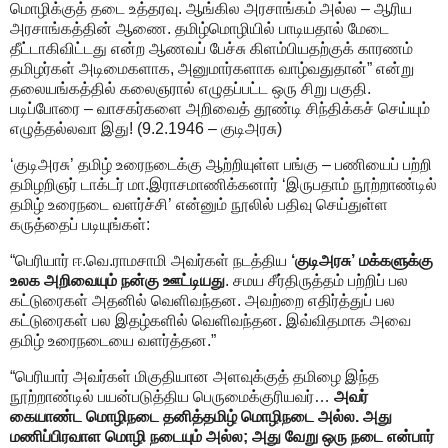
மொழிக்குத் தடை உத்தரவு. ஆங்கில அரசாங்கம் அல்ல – ஆரிய
அரசாங்கத்தின் ஆணை. தமிழ்மொழியில் பாடியதால் மேடை
தீட்டாகிவிட்டது என்ற ஆணவப் பேச்சு கிளம்பியதற்குக் காரணம்
தமிழர்கள் அடிமைகளாக, அனுமார்களாக வாழ்வதுதான்” என்று
தலையங்கத்தில் கலைஞரால் எழுதப்பட்ட ஒரு சிறு பகுதி.
படிப்போரை – வாசகர்களை அறிவைத் தூண்டி சிந்திக்கச் செய்யும்
எழுத்தல்லவா இது! (9.2.1946 – குடிஅரசு)
‘குடிஅரசு’ தமிழ் உரைநடைக்கு ஆற்றியுள்ள பங்கு – பணியைப் பற்றி
தமிழறிஞர் டாக்டர் மா.இராசமாணிக்கனார் ‘இருபதாம் நூற்றாண்டில்
தமிழ் உரைநடை வளர்ச்சி’ என்னும் நூலில் பதிவு செய்துள்ள
கருத்தைப் படியுங்கள்:
“பெரியார் ஈ.வெ.ராமசாமி அவர்கள் நடத்திய
‘குடிஅரசு’ மக்களுக்கு
உலக அறிவையும் நன்கு ஊட்டியது
. சமய சீர்திருத்தம் பற்றிப் பல
கட்டுரைகள் அதனில் வெளிவந்தன. அவற்றை எதிர்த்துப் பல
கட்டுரைகள் பல இதழ்களில் வெளிவந்தன. இவ்விதமாக அவை
தமிழ் உரைநடையை வளர்த்தன.”
“பெரியார் அவர்கள் மிகுதியான அளவுக்குத் தமிழை இந்த
நூற்றாண்டில் பயன்படுத்திய பெருமைக்குரியவர்…
அவர்
கையாண்ட மொழிநடை தனித்தமிழ் மொழிநடை அல்ல. அது
மணிப்பிரவாள மொழி நடையும் அல்ல; அது வேறு ஒரு நடை என்பார்