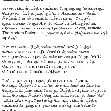
தந்தை பெரியார் நடத்திய வாய்மைப் போருக்கு வலு சேர்ப்பதற்கும்,
வெற்றியை ஈட்டித் தருவதற்கும் போர் ஆயுதமாக பல ஏடுகள்,
இதழ்கள் அவரால் தொடங்கி நடத்தப்பெற்றன. அவற்றில்
முதன்மையானதே குடிஅரசு, திராவிடன், புரட்சி, பகுத்தறிவு,
விடுதலை, உண்மை என பல தமிழ் ஏடுகளும், Revolt, Justicite,
The Modern Rationalist முதலான ஆங்கில இதழ்களும் அவற்றில்
அடங்கும்.
“உண்மைகளை அறிதல்; உண்மைகளைக் கண்டு பிடித்தல்;
உண்மைகளை உலகம் அறிய வெளியிடல்; உண்மைகளை
ஊன்றுவதற்காக உழைத்தல்; உண்மைகளை நாட்டும் முயற்சியில்
வெல்லுதல் முதலிய குறிக்கோள் கூறுகளைத் தன்னகத்தே
கொண்டதுதான் வாய்மைப் போர் என்பது” என்கிறார்
பெரியாரியலாளர் பேராசிரியர் அ.இறையன்.
“மனிதத் தன்மையும், பகுத்தறிவும் உடையவன் அன்பு காட்ட
வேண்டிய இடத்தில் அன்பும், கோபம் காட்ட வேண்டிய இடத்தில்
கோபமும், விருப்புக் காட்ட வேண்டிய இடத்தில் விருப்பும், வெறுப்புக்
காட்ட வேண்டிய இடத்தில் வெறுப்பும் காட்டித்தான் தீர வேண்டும்”
(18.12.1927 – குடிஅரசு) என்று போராடிய பெரியார் நடத்திய
வாய்மைப் போருக்கு உற்ற துணையாக நின்று சமர் செய்ததே
குடிஅரசு.