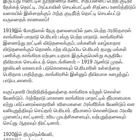
இருப்பது ஈரோட்டில் நூற்றாண்டு கண்ட சிறப்பினைப் பெற்ற குடிநீர்
தேக்கத் தொட்டி. அய்யாவின் செயல்பாட்டின் சிறப்பை உணர்த்திடும்
வகையில் இன்றைக்கும் அந்த குடிநீர்த் தொட்டி செயல்பட்டு
வருவதைக் காணலாம்!
1919இல் மோதிலால் நேரு தலைமையில் நடைபெற்ற அமிர்தசரஸ்
காங்கிரஸ் மாநாடு பெரியார் பங்கு பெற்ற மாநாடு. காங்கிரசில்
இணைந்து நாட்டின் விடுதலைக்கும், மக்களின் வாழ்வாதார
விடுதலைக்கும் தொண்டாற்ற விரும்பிய பெரியார் தமது மக்கள்
பணிக்கு காங்கிரசு ஏற்புடையதாக இருக்குமென்று கருதியே
தீவிரமாக செயல்படத் தொடங்கினார் – 1919 ஆண்டு முதல்.
ஜாலியன் வாலாபாக் படுகொலையும் பெரியாரின் உள்ளத்தை
பெரிதாக பாதித்தது. காங்கிரசில் இன்னும் தீவிரமாக உழைத்துப்
பாடுபடலானார்.
வகுப்புவாரி பிரதிநிதித்துவத்தை காங்கிரசு ஏற்றுக் கொள்ள
வேண்டும். அத்தோடு மாகாண காங்கிரசு மாநாட்டில் தீர்மானமாக
ஏற்று பார்ப்பனரல்லாதாரின் உரிமைகளை அங்கீரிக்க வேண்டும் என
வலியுறுத்திவும் செய்தார் பெரியார். தீர்மானம் கொண்டுவர அவரே
முனைப்பு காட்டினார். உரிய முயற்சிகளையும், வற்புறுத்தலையும்
செய்து ஆதரவும் திரட்டினார்.
1920இல் திருநெல்வேலி,