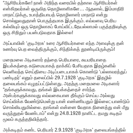
“ஆசிரியர்களே! நான் அறிந்த வரையில் தற்கால ஆசிரியர்கள்
என்கிறவர்கள் ஒருவித தொழிலாளிகளே… ஆதலால், இம்மாதிரி
மாநாட்டுக்கு, உபாத்தியாயத் தொழிலாளர் மாநாடு என்று
சொல்லுவதுதான் பொருத்தமாக இருக்கும். எவ்வளவு பெரிய
கல்வியும் ஒரு தொழிலாகப் போய்விட்டதேயல்லாமல் பகுத்தறிவுக்கு
ஒரு சிறிதும் பயன்படுவதாக இல்லை!
அய்யாவின் ‘குடிஅரசு’ உரை ஆசிரியர்களை எந்த அளவுக்கு தன்
உணர்வு பெற வைத்திருக்கும், சிந்திக்கத் தூண்டியிருக்கும்!
மறைமலை அடிகளார் தந்தை பெரியாரை, சுயமரியாதை
இயக்கத்தை கடுமையாகத் தாக்கிப் பேசியதாக இதழ்களில்
வெளிவந்த செய்தியை அடிப்படையாகக் கொண்டு ‘பல்லாவரத்துப்
பண்டிதர்’ எனும் தலைப்பில் 29.7.1928 ‘குடிஅரசு’ இதழில்
தலையங்கம் எழுதப்பட்டுள்ளது. அதற்கு மறைமலை அடிகளார்
“தங்களுக்காவது, தங்கள் இயக்கத்தைச் சார்ந்த
அன்பர்களுக்காவது எவ்வகையான தீங்கும் செய்ய அல்லது
செய்விக்க வேண்டுமென்று யான் எண்ணியதும் இல்லை; யாண்டும்
சொல்லியதுமில்லை. தாங்கள் என்னை வேறாக நினைத்து என் மீது
வருந்துதல் வேண்டாம்” என்று 24.8.1928 நாளிட்ட தமது கடிதம்
மூலம் கருத்தறிவித்தார்.
அக்கடிதம் கண்ட பெரியார் 2.9.1928 ‘குடிஅரசு’ தலையங்கத்தில்