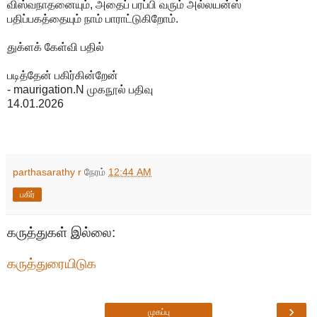
விஸ்வநாதனையும், அதைப் பரப்பி வரும் அல்லயன்ஸ்
பதிப்பகத்தையும் நாம் பாராட்டுகிறோம்.
துக்ளக் கேள்வி பதில்
படித்தேன் பகிர்கின்றேன்
- maurigation.N முகநூல் பதிவு
14.01.2026
parthasarathy r
நேரம்
12:44 AM
பகிர்
கருத்துகள் இல்லை:
கருத்துரையிடுக
›
முகப்பு