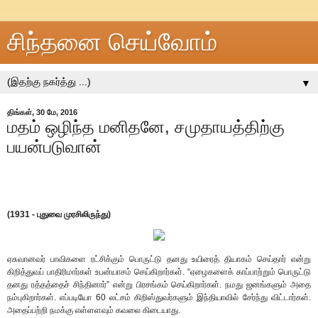
சிந்தனை செய்வோம்
▼
திங்கள், 30 மே, 2016
மதம் ஒழிந்த மனிதனே, சமுதாயத்திற்கு
பயன்படுவான்
(1931 - புதுவை முரசிலிருந்து)
ஏசுவானவர் பாவிகளை ரட்சிக்கும் பொருட்டு தனது உயிரைத் தியாகம் செய்தார் என்று
கிறித்துவப் பாதிரிமார்கள் உபன்யாசம் செய்கிறார்கள். “ஏழைகளைக் காப்பாற்றும் பொருட்டு
தனது ரத்தத்தைச் சிந்தினார்” என்று பிரசங்கம் செய்கிறார்கள். நமது ஜனங்களும் அதை
நம்புகிறார்கள். எப்படியோ 60 லட்சம் கிறிஸ்துவர்களும் இந்தியாவில் சேர்ந்து விட்டார்கள்.
அதைப்பற்றி நமக்கு எள்ளளவும் கவலை கிடையாது.