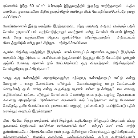
ஏனெனில் இந்த 60 லட்சம் பேர்களும் இந்துமதத்தில் இருந்து சாதித்ததைவிட அதிக
மாகவோ, குறைவாகவோ கிறிஸ்துமதத்திலும் சாதித்து விடப் போவதில்லையென்பதே நமது
அபிப்பிராயம்.
வேண்டுமானால் இந்து மதத்தில் இருந்ததைவிட சற்று மதவெறி அதிகம் பிடிக்கும் பதில்
சொல்ல முடியாவிட்டால் எதற்கெடுத்தாலும் சைத்தான் என்று சொல்லி விடலாம் இதைத்
தவிர வேறு பகுத்தறிவோ அனுபவ முதிர்ச்சியோ கிறிஸ்துமதத்தில் அதிகமாய்க்
கிடைத்துவிடும் என்று நாம் சிறிதுகூட சந்தேகிக்கவில்லை.
ஆகவே கிறிஸ்து மதத்திற்கு இருக்கும் பணக் கொழுப்பும் அரசாங்க ஆதரவும் இருக்கும்
வரையில் அது அவ்வளவு பயமில்லாமல் இருக்கலாம்!. இருந்து விட்டு போகட்டும் ஒன்றும்
மூழ்கிப் போகாது ஆனால் நாம் கேட்பதெல்லாம் ஒரு விஷயந்தான். கிறிஸ்துவர்கள்
சொல்லுகிறபடி நடக்கிறார்களா?
உனது ஒரு கன்னத்தில் அறைகிறவனுக்கு மற்றொரு கன்னத்தையும் காட்டு என்று
வேதநூல் .. உனது மேலங்கியை எடுத்துக் கொண்டவனுக்கு உனது கோட்டையும்
கொடுக்கத் தயங் காதே என்று கூறுகிறது ஆனால் என்ன நடக்கிறது? எவ னாவது
பாதிரிமார்கள் புரட்டை எடுத்துச் சொன்னால் அவன்மீது மான நஷ்ட வழக்கு தொடரலாமா
அவனது ஆயுதத்தைப் பிடுங்கலாமா அவனைக் கஷ்டப்படுத்தலாமா என்று யோசனை
போகிறதே தவிர யோக்கியமாய், நாணயமாய், மனுஷத் தன்மையோடு சுயஅறிவோடு பதில்
சொல்லும் தைரியம் இருக்கிறதா?
மிஸ். மேயோ இந்து மதத்தைப் பற்றி இடித்துக் கூறியபோது இந்துமதப் பித்தர்கள் எப்படி
தலைகால் தெரியாமல் காய்ச்சின எண்ணையில் போட்ட எள்ளுப் பொட்டணம் மாதிரி
துள்ளினார்களோ அதைப்போலவே தான் நமது கிறிஸ்துவ சகோதரர்களும் குதிக்கிறார்கள்.
சக்கரைகளுக்கும், ஜோசப்பு களுக்கும், செல்வங்களுக்கும், அற்புத ஆரோக்கியசாமி