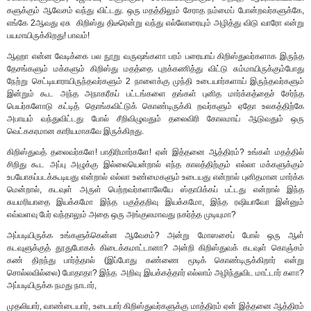
களுக்கும் ஆவேசம் வந்து விட்டது. ஒரு மதத்திலும் சேராத நம்மைப் போன்றவர்களுக்கே,
எங்கே 2ஆவது ஏசு கிறிஸ்து திடீரென்று வந்து எல்லோரையும் அழித்து விடு வாரோ என்று
பயமாயிருக்கிறது! பாவம்!
ஆஹா என்ன வேடிக்கை பல நூறு வருஷங்களா பரம் பரையாய் கிறிஸ்துவர்களாக இருந்த
தேசங்களும் மக்களும் கிறிஸ்து மதத்தை புறக்கணித்து விட்டு சும்மாயிருக்கும்போது
நேற்று செட்டியாராயிருந்தவர்களும் 2 நாளைக்கு முந்தி உடையார்களாய் இருந்தவர்களும்
இன்றும் கூட அந்த அநாகரீகப் பட்டங்களை தங்கள் புனித மார்க்கத்தைச் சேர்ந்த
பெயர்களோடு கட்டித் தொங்கவிட்டுக் கொண்டிருக்கி றவர்களும் ஏதோ உலகத்திற்கே
அபாயம் வந்துவிட்டது போல் சீறிவிழுவதும் தலைவிரி கோலமாய் ஆடுவதும் ஒரு
வெட்ககரமான காரியமாகவே இருக்கிறது.
கிறிஸ்துவத் தலைவர்களே! பாதிரிமார்களே! ஏன் இத்தனை ஆத்திரம்? உங்கள் மதத்தில்
சிறிது கூட அப்பு அழுக்கு இல்லையென்றால் எந்த காலத்திற்கும் எல்லா மக்களுக்கும்
உபயோகப்படக்கூடியது என்றால் எல்லா உண்மைகளும் உடையது என்றால் புனிதமான மார்க்க
மென்றால், கடவுள் அருள் பெற்றவர்களாலேயே ஸ்தாபிக்கப் பட்டது என்றால் இந்த
சுயமரியாதை இயக்கமோ இந்த பகுத்தறிவு இயக்கமோ, இந்த ரஷியாவோ இன்னும்
எவ்வளவு பேர் வந்தாலும் அதை ஒரு அங்குலமாவது நகர்த்த முடியுமா?
அப்படியிருக்க உங்களுக்கென்ன ஆவேசம்? அன்று மோஸசைப் போல் ஒரு ஆள்
கடவுளுக்குத் தூதுபோகக் கிடைக்கமாட்டானா? அன்றி கிறிஸ்துவக் கடவுள் கொஞ்சம்
கண் திறந்து பார்த்தால் (இப்போது கண்ணை மூடிக் கொண்டிருக்கிறார் என்று
சொல்லவில்லை) போதாதா? இந்த அறிவு இயக்கத்தார் எல்லாம் அழிந்துவிட மாட்டார் களா?
அப்படியிருக்க நமது நாடார்,
முதலியார், வாண்டையார், உடையார் கிறிஸ்துவர்களுக்கு மாத்திரம் ஏன் இத்தனை ஆத்திரம்