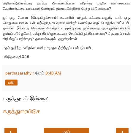
வரவேண்டுமென்பது நமக்கு விளங்கவில்லை கிறிஸ்து மதமே உண்மையான
கொள்கைகளையுடைய மதமென்றால் தானாகவே நிலை பெற்று விடுமல்லவா?
ஓ! ஒரு வேளை இப்படியிருக்கலாம்! கடவுளின் பத்துக் கட்டளைகளுள், நான் ஒரு
பொறுமையான கடவுள், மற்றொரு கடவுளை மனிதர் வணங்குவதைப் பொறுக்க மாட்டேன்.
ஒருவன் இவ்வாறு செய்தால் அவனுடைய மூன்றாவது நான்காவது தலைமுறைவரையில்
துன்பப் படுத்துவேன் என்று கிறிஸ்துக் கடவுள் சொல்லியிருக்கிறாரல்லவா? அத னால் தான்
கிறிஸ்துப் பாதிரிகளும் தலைவர்களும் பதறுகிறார்கள்.
மதம் ஒழிந்த மனிதனே, மனித சமுதாயத்திற்குப் பயன்படுவான்.
-விடுதலை,4.3.16
parthasarathy r
நேரம்
9:40 AM
பகிர்
கருத்துகள் இல்லை:
கருத்துரையிடுக
‹
›
முகப்பு