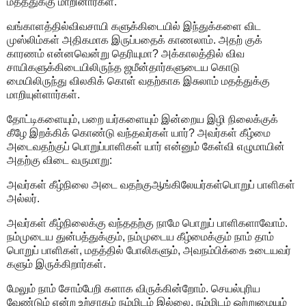
மதத்துக்கு மாறினார்கள்.
வங்காளத்தில்விவசாயி களுக்கிடையில் இந்துக்களை விட
முஸ்லிம்கள் அதிகமாக இருப்பதைக் காணலாம். அதற் குக்
காரணம் என்னவென்று தெரியுமா? அக்காலத்தில் விவ
சாயிகளுக்கிடையிலிருந்த ஜமீன்தார்களுடைய கொடு
மையிலிருந்து விலகிக் கொள் வதற்காக இசுலாம் மதத்துக்கு
மாறியுள்ளார்கள்.
தோட்டிகளையும், பறை யர்களையும் இன்றைய இழி நிலைக்குக்
கீழே இறக்கிக் கொண்டு வந்தவர்கள் யார்? அவர்கள் கீழ்மை
அடைவதற்குப் பொறுப்பாளிகள் யார் என்னும் கேள்வி எழுமாயின்
அதற்கு விடை வருமாறு:
அவர்கள் கீழ்நிலை அடை வதற்குஆங்கிலேயர்கள்பொறுப் பாளிகள்
அல்லர்.
அவர்கள் கீழ்நிலைக்கு வந்ததற்கு நாமே பொறுப் பாளிகளாவோம்.
நம்முடைய துன்பத்துக்கும், நம்முடைய கீழ்மைக்கும் நாம் தாம்
பொறுப் பாளிகள், மதத்தில் போலிகளும், அவநம்பிக்கை உடையவர்
களும் இருக்கிறார்கள்.
மேலும் நாம் சோம்பேறி களாக விருக்கின்றோம். செயல்புரிய
வேண்டும் என்ற உற்சாகம் நம்மிடம் இல்லை. நம்மிடம் ஒற்றுமையும்