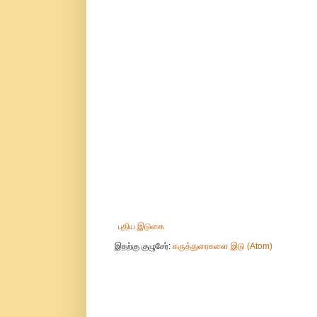
புதிய இடுகை
இதற்கு குழுசேர்:
கருத்துரைகளை இடு (Atom)