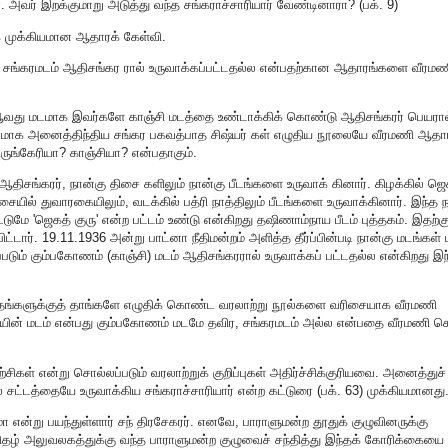
அவர் இறக்குமாறு அடுத்து வந்த சங்கராச்சாரியார் வேண்டினாரா? (பக். 9)
க முக்கியமான ஆதாரக் கேள்வி.
த, சங்கரமடம் ஆதிசங்கர ரால் உருவாக்கப்பட்டதல்ல என்பதற்கான ஆதாரங்களை வீரமண
5ஆவது மடமாக இவர்களே காஞ்சி மடத்தை உண்டாக்கிக் கொண்டு ஆதிசங்கரர் பெயரால
ஆதாரமாக அனைத்திந்திய சங்கர பகவத்பாத சிஷ்யர் கள் எழுதிய நூலையே வீரமணி ஆதா
சிருங்கேரியா? காஞ்சியா? என்பதாகும்.
த ஆதிசங்கரர், நான்கு திசை களிலும் நான்கு பீடங்களை உருவாக் கினார். கிழக்கில் ஜ
திசையில் துவாரகையிலும், வடக்கில் பத்ரி நாத்திலும் பீடங்களை உருவாக்கினார். இந்த 
ுமே 'ஜெகத் குரு' என்ற பட்டம் உண்டு என்கிறது தஷிணாம்நாய பீடம் புத்தகம். இதற்க
ிட்டார். 19.11.1936 அன்று பாட்னா நீதிமன்றம் அளித்த தீர்ப்பின்படி நான்கு மடங்கள் 
ும் கும்பகோணம் (காஞ்சி) மடம் ஆதிசங்கரரால் உருவாக்கப் பட்டதல்ல என்கிறது இந
க தங்களுக்குத் தாங்களே எழுதிக் கொண்ட வரலாற்று நூல்களை வரிசையாக வீரமணி
ிபதியின் மடம் என்பது கும்பகோணம் மடமே தவிர, சங்கரமடம் அல்ல என்பதை வீரமணி ச
்சிகள் என்று சொல்லப்படும் வரலாற்றுக் குறிப்புகள் அதிர்ச்சிக்குரியவை. அனைத்துச்
 சட்டத்தையே உருவாக்கிய சங்கராச்சாரியார் என்ற கட்டுரை (பக். 63) முக்கியமானது
குமா என்று பயந்துள்ளார் சந் திரசேகரர். எனவே, பாராளுமன்ற தூதுக் குழுவினருக்கு
ிதழ் அலுவலகத்துக்கு வந்த பாராளுமன்ற குழுவைச் சந்தித்து இந்தக் கோரிக்கைய