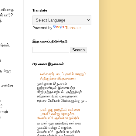
 பேசியதை
Translate
் யார்?
்
Powered by
Translate
இந்த வலைப்பதிவில் தேடு
ர்கள்.
ு
பிரபலமான இடுகைகள்
த பிறகு
வள்ளலார் படைப்புகளில் காணும்
சீர்திருத்தச் சிந்தனைகள்
முன்னுரை இருபதாம்
ு என்னே
நூற்றாண்டின் இணையற்ற
சீர்திருத்தவாதியும் பகுத்தறிவுச்
சிந்தனை யின் மூலவருமான
தந்தை பெரியார் அவர்களுக்கு மு...
்
ர்
நான் ஒரு நாத்திகர் என்னை
ேகரர்
முசுலீம் என்று அழைக்க
ு
வேண்டாம்! -தஸ்லிமா நஸ்ரீன்
வ நான் ஒரு நாத்திகர் என்னை
முசுலீம் என்று அழைக்க
வேண்டாம்! - தஸ்லிமா நஸ்ரீன்
ங்கதேசத்தின் எழுத்தாளர்