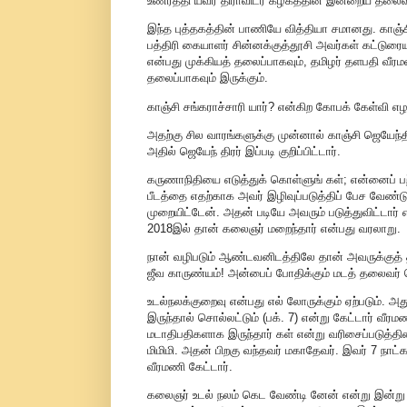
உணர்த்தி யவர் திராவிடர் கழகத்தின் இன்றைய தலை
இந்த புத்தகத்தின் பாணியே வித்தியா சமானது. காஞ்சி
பத்திரி கையாளர் சின்னக்குத்தூசி அவர்கள் கட்டுரை
என்பது முக்கியத் தலைப்பாகவும், தமிழர் தளபதி வீ
தலைப்பாகவும் இருக்கும்.
காஞ்சி சங்கராச்சாரி யார்? என்கிற கோபக் கேள்வி 
அதற்கு சில வாரங்களுக்கு முன்னால் காஞ்சி ஜெயேந்திரர
அதில் ஜெயேந் திரர் இப்படி குறிப்பிட்டார்.
கருணாநிதியை எடுத்துக் கொள்ளுங் கள்; என்னைப் பற
பீடத்தை எதற்காக அவர் இழிவுப்படுத்திப் பேச வேண்
முறையிட்டேன். அதன் படியே அவரும் படுத்துவிட்டார் 
2018இல் தான் கலைஞர் மறைந்தார் என்பது வரலாறு.
நான் வழிபடும் ஆண்டவனிடத்திலே தான் அவருக்குத் த
ஜீவ காருண்யம்! அன்பைப் போதிக்கும் மடத் தலைவர
உடல்நலக்குறைவு என்பது எல் லோருக்கும் ஏற்படும். அத
இருந்தால் சொல்லட்டும் (பக். 7) என்று கேட்டார் வீர
மடாதிபதிகளாக இருந்தார் கள் என்று வரிசைப்படுத்தினா
மிமிமி. அதன் பிறகு வந்தவர் மகாதேவர். இவர் 7 நாட்க
வீரமணி கேட்டார்.
கலைஞர் உடல் நலம் கெட வேண்டி னேன் என்று இன்று ச