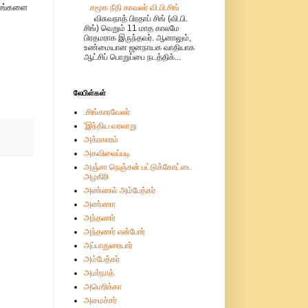
ியங்களை
சமூக நீதி காவலர் வி.பி.சிங்
விசுவநாத் பிரதாப் சிங் (வி.பி.
சிங்) வெறும் 11 மாத காலமே
பிரதமராக இருந்தவர். ஆனாலும்,
உண்மையான ஜனநாயக வாதியாக
ஆட்சிப் பொறுப்பை நடத்திக்...
லேபிள்கள்
.சிங்காரவேலர்
'இந்திய வரலாறு
அக்ரகாரம்
அகவிலைப்படி
அஞ்சா நெஞ்சன் பட்டுக்கோட்டை
அழகிரி
அண்ணல் அம்பேத்கர்
அண்ணா
அந்தணர்
அந்தணர் என்போர்
அப்பாதுரையார்
அம்பேத்கர்
அமர்நாத்
அமெரிக்கா
அமைச்சர்