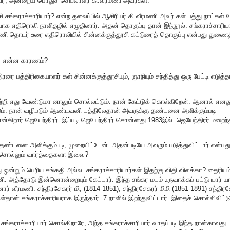
வர், அன்றைய பொதுச் செயலாளர் கி.வீரமணி அவர்கள்.
 சங்கராச்சாரியார்? என்ற தலைப்பில் ஆசிரியர் கி.வீரமணி அவர் கள் பத்து நாட்கள்
யாக எதிரொலி நாளிதழில் எழுதினார். அதன் தொகுப்பு தான் இந்நூல். சங்கராச்சாரியார
ரமணி தொடர் உரை எதிரொலியில் சின்னக்குத்தூசி கட்டுரைத் தொகுப்பு என்பது துணைத
எழ என்ன காரணம்?
ை பத்திரிகையாளர் கள் சின்னக்குத்தூசியும், ஞாநியும் சந்தித்து ஒரு பேட்டி எடுத்தா
்றி எது வேண்டுமா னாலும் சொல்லட்டும். நான் கேட்டுக் கொள்கிறேன். ஆனால் எனத
டும். நான் வழிபடும் ஆண்டவனி டத்திலேதான் அவருக்கு தண்டனை அளிக்கும்படி
என்கிறார் ஜெயேந்திரர். இப்படி ஜெயேந்திரர் சொன்னது 1983இல். ஜெயேந்திரர் மறைந்
ண்டனை அளிக்கும்படி, முறையிட்டேன். அதன்படியே அவரும் படுத்துவிட்டார் என்பத
் சொல்லும் வார்த்தைகளா இவை?
ு ஒன்றும் பெரிய சங்கதி அல்ல. சங்கராச்சாரியார்கள் இதற்கு விதி விலக்கா? தைரியம
மணி. அத்தோடு இன்னொன்றையும் கேட்டார். இந்த சங்கர மடம் உருவாக்கப் பட்டு யார் யா
ர் வீரமணி. சந்திரசேகரர்-மி, (1814-1851), சந்திரசேகரர் மிமி (1851-1891) சந்திரச
ள்தான் சங்கராச்சாரியராக இருந்தார். 7 நாளில் இறந்துவிட்டார். இதைச் சொல்லிவிட்ட
ங்கராச்சாரியார் சொல்கிறாரே, அந்த சங்கராச்சாரியார் வாதப்படி இந்த நான்காவது