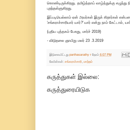
கொண்டிருக்கிறது. தமிழ்த்தாய் வாழ்த்துக்கு எழுந்து 
புறந்தள்ளுகிறது.
இப்படியெல்லாம் ஏன் அவர்கள் இருக் கிறார்கள் என்
'சங்கராச்சாரியார் யார்?' யார் என்று நாம் கேட்டால்,
(புதிய புத்தகம் பேசுது, மார்ச் 2019)
- விடுதலை ஞாயிறு மலர் 23 .3.2019
இடுகையிட்டது
parthasarathy r
நேரம்
6:07 PM
லேபிள்கள்:
சங்கராச்சாரி
,
மாற்றம்
கருத்துகள் இல்லை:
கருத்துரையிடுக