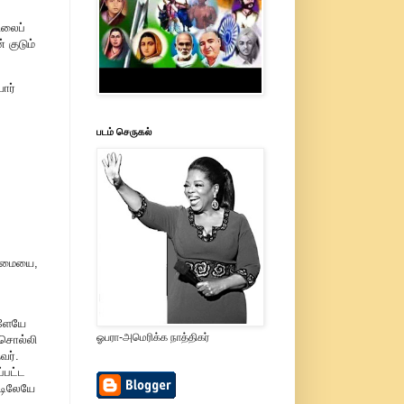
ிலைப்
 குடும்
ார்
படம் செருகல்
ூர்மையை,
்ளேயே
ஓபரா-அமெரிக்க நாத்திகர்
 சொல்லி
வர்.
்பட்ட
்டிலேயே