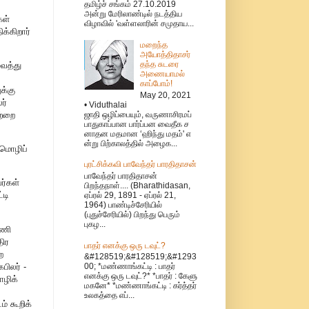
தமிழ்ச் சங்கம் 27.10.2019
அன்று மேரிலாண்டில் நடத்திய
கள்
விழாவில் 'வள்ளலாரின் சமுதாய...
க்கிறார்
மறைந்த
அயோத்திதாசர்
தந்த சுடரை
வைத்து
அணையாமல்
காப்போம்!
க்கு
May 20, 2021
ர்
• Viduthalai
ஜாதி ஒழிப்பையும், வருணாசிரமப்
ற்றை
பாதுகாப்பான பார்ப்பன வைதீக ச
னாதன மதமான ‘ஹிந்து மதம்' எ
ன்று பிற்காலத்தில் அழைக...
 மொழிப்
புரட்சிக்கவி பாவேந்தர் பாரதிதாசன்
பாவேந்தர் பாரதிதாசன்
ர்கள்
பிறந்தநாள்.... (Bharathidasan,
்டி
ஏப்ரல் 29, 1891 - ஏப்ரல் 21,
1964) பாண்டிச்சேரியில்
(புதுச்சேரியில்) பிறந்து பெரும்
புகழ...
மணி
திர
பாதர் எனக்கு ஒரு டவுட்?
ற
&#128519;&#128519;&#1293
பிலர் -
00; *மண்ணாங்கட்டி : பாதர்
எனக்கு ஒரு டவுட்?* *பாதர் : கேளு
ொழிக்
மகனே* *மண்ணாங்கட்டி : கர்த்தர்
உலகத்தை எப்...
் கூறிக்