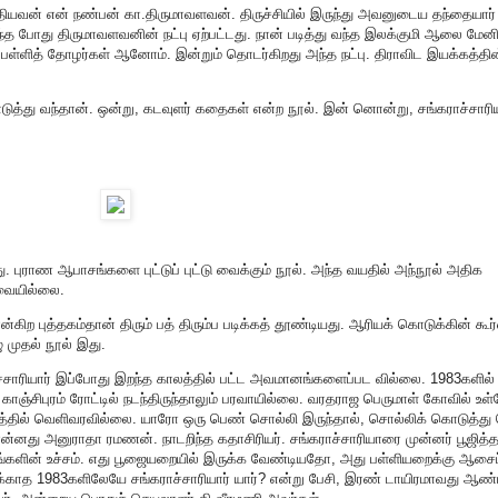
த்தியவன் என் நண்பன் கா.திருமாவளவன். திருச்சியில் இருந்து அவனுடைய தந்தையார்
த போது திருமாவளவனின் நட்பு ஏற்பட்டது. நான் படித்து வந்த இலக்குமி ஆலை மேன
ில் பள்ளித் தோழர்கள் ஆனோம். இன்றும் தொடர்கிறது அந்த நட்பு. திராவிட இயக்கத்தின்
டுத்து வந்தான். ஒன்று, கடவுளர் கதைகள் என்ற நூல். இன் னொன்று, சங்கராச்சாரிய
ு. புராண ஆபாசங்களை புட்டுப் புட்டு வைக்கும் நூல். அந்த வயதில் அந்நூல் அதிக
ேவையில்லை.
என்கிற புத்தகம்தான் திரும் பத் திரும்ப படிக்கத் தூண்டியது. ஆரியக் கொடுக்கின் க
 முதல் நூல் இது.
்சாரியார் இப்போது இறந்த காலத்தில் பட்ட அவமானங்களைப்பட வில்லை. 1983களில்
்சிபுரம் ரோட்டில் நடந்திருந்தாலும் பரவாயில்லை. வரதராஜ பெருமாள் கோவில் உள
த்தில் வெளிவரவில்லை. யாரோ ஒரு பெண் சொல்லி இருந்தால், சொல்லிக் கொடுத்து
 சொன்னது அனுராதா ரமணன். நாடறிந்த கதாசிரியர். சங்கராச்சாரியாரை முன்னர் பூஜித்த
சங்களின் உச்சம். எது பூஜையறையில் இருக்க வேண்டியதோ, அது பள்ளியறைக்கு ஆசைப
டக்காத 1983களிலேயே சங்கராச்சாரியார் யார்? என்று பேசி, இரண் டாயிரமாவது ஆண