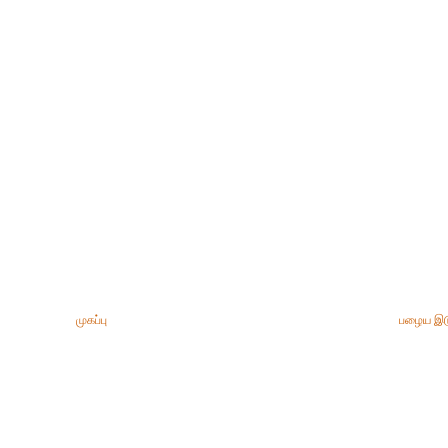
முகப்பு
பழைய இட