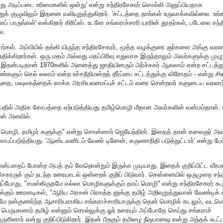
்பது அடிப்படை உரிமைகளில் ஒன்று' என்று சந்திரசேகரர் சொல்லி அனுப்பியதாக
ூதுக் குழுவிலும் இதனை வலியுறுத்துகிறார். 'சட்டத்தை நாங்கள் உருவாக்கவில்லை. உங்
பாருங்கள்' என்கிறார் கிரிப்ஸ். உடனே சங்கராச்சாரி யாரின் தூதர்கள், படேலை சந்தி
ை.
ர்கள். அம்பியில் தங்கி யிருந்த சந்திரசேகரர், மூத்த வழக்குரை ஞர்களை அங்கு வர
க்கிறார்கள். ஒரு மதம் அல்லது மதப்பிரிவு எதுவாக இருந்தாலும் அவர்களுக்கு முழு
றது. இதன்படிதான் 1970களில் அனைத்து ஜாதியினரும் அர்ச்சகர் ஆகலாம் என்ற சட்டத்து
ம் செல் லலாம் என்ற உச்சநீதிமன்றத் தீர்ப்பை சட்டத்துக்கு விரோதம் - என்று சில
்தை, மவுடீகத்தைக் காக்க அரசியலமைப்புச் சட்டம் வரை சென்றவர் களுடைய வரலா
் வயதில் அதிக கோபத்தை ஏற்படுத்தியது தமிழ்மொழி மீதான அவர்களின் வன்மம்தான்.
என் அளவில்.
 மொழி, தமிழர் களுக்கு" என்று சொன்னார் ஜெயேந்திரர். இதைத் தான் கலைஞர் அவ
கோபப்படுத்தியது. 'ஆண்டவனிடம் வேண் டினேன், கருணாநிதி படுத்துட்டார்' என்று பேட
ன்பதைப் போன்ற அபத் தம் வேறொன்றும் இருக்க முடியாது. இதைக் குறிப்பிட்ட வீர
சேகரருக் கும் நடந்த உரையாடல் ஒன்றைக் குறிப் பிடுவார். சென்னையில் ஒருமுறை சந்
 அப்போது, "சமஸ்கிருதமே எல்லா மொழிகளுக்கும் தாய் மொழி" என்று சந்திரசேகரர் கூ
்கும் ஊரனடிகள், "ஆரிய அரசன் பிரகத்த னுக்கு தமிழ் அறிவுறுத்துவான் வேண்டிக் க
ட்டுமே நன்குணர்ந்த ஆசாரியராகிய சங்கராச்சாரியாருக்கு தென் மொழிக் கடலும், வடம
பெருமானார் தமிழ் என்னும் சொல்லுக்கு ஓர் உரையும் அப்போதே செய்து சங்கராச்
ுளினார் என்று குறிப்பிடுகிறார். இதன் பிறகும் தமிழை நீஷபாஷை என்று அந்தக் கூட்டம