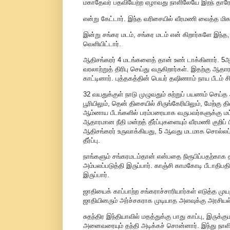
மகாதேவர் பதவியேற்ற ஏழாவது நாளிலேயே இறந் தாரே. 
என்று கேட்டார். இந்த வரிசையில் வீரமணி வைத்த மி
இன்று சங்கர மடம், சங்கர மடம் என் கிறார்களே இந்
வெளியிட்டார்.
ஆதிசங்கரர் 4 மடங்களைத் தான் உண் டாக்கினார். 
வரலாற்றுத் திரிபு செய்து வருகிறார்கள். இதற்கு 
காட்டினார். புத்தகத்தின் பெயர் தஷிணாம் நாய பீடம் 
32 வயதுக்குள் நாடு முழுவதும் சுற்றுப் பயணம் செய்
பூரியிலும், தென் திசையில் சிருங்கேரியிலும், மேற்கு 
ஆம்னாய பீடங்களில் பரம்பரையாக வருபவர்களுக்கு மட்ட
ஆதாரமான நீதி மன்றத் தீர்ப்புகளையும் வீரமணி குறிப் ப
ஆதிசங்கரர் உருவாக்கியது, 5 ஆவது மடமாக சொல்லப்பட
தீர்ப்பு.
நாங்களும் சங்கரமடம்தான் என்பதை நிரூபிப்பதற்கா
அம்பலப்படுத்தி இருப்பார். காஞ்சி காமகோடி பீடாத
இருப்பார்.
ஜாதியைக் காப்பாற்ற சங்கராச்சாரியார்கள் எடுத்த முயற
ஜாதியினரும் அர்ச்சகராக முடியாத அளவுக்கு அரசியல்
சுதந்திர இந்தியாவில் மதத்துக்கு பாது காப்பு, இருக்
அனைவரையும் தந்தி அடிக்கச் சொன்னார். இந்து நாள