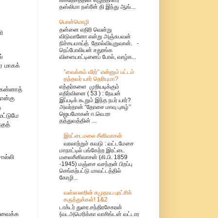
தஸ்லிமா நஸ்ரீன் தி இந்து ஆங்...
பொன்மொழி
தன்னை எதிரி வென்று
ி
விடுவானோ என்று அஞ்சுபவன்
நிச்சயமாய்த் தோல்வியுறுவான். -
நெப்போலியன் சதுரங்க
்
விளையாட்டினைப் போல், வாழ்க...
ர மாகக்
”வைக்கம் வீரர்” என்னும் பட்டம்
தந்தவர் யார் தெரியுமா?
எத்தர்களை முறியடிக்கும்
ெகன்னாத்
எதிர்வினை ( 53 ) : நேயன்
நான்கு
இப்படிக் கூறும் இந்த நபர் யார்?
ு
அவர்தான் “தோசை மாவு புகழ்’’
ஜெயமோகன் ஈ.வெ.ரா
மட்டுமே
தத்துவத்தின் ...
்தத்
இரட்டைமலை சீனிவாசன்
வரலாற்றுச் சுவடு : வட்டமேசை
மாநாட்டில் பங்கேற்ற இரட்டை
ொல்லி
மலைசீனிவாசன் (கி.பி. 1859
-1945) மஞ்சை வசந்தன் பிறப்பு
செங்கற்பட்டு மாவட்டத்தில்
கோழி...
.
வள்ளலாரின் சமுதாய புரட்சிக்
கருத்துக்கள்! 1&2
டாக்டர் துரை.சந்திரசேகரன்
ை வைக்க
(வடஅமெரிக்கா வாசிங்டன் வட்டார