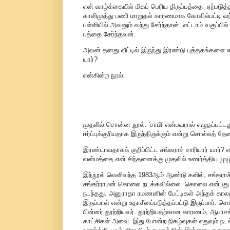
என் வாழ்க்கையில் மிகப் பெரிய திருப்பத்தை ஏற்படு
காளிமுத்து பணி மாறுதல் காரணமாக கோவில்பட்டி வந்
பள்ளியில் அவனும் வந்து சேர்ந்தான். எட்டாம் வகுப்ப
பத்தை சேர்ந்தவன்.
அவன் தனது வீட்டில் இருந்து இரண்டு புத்தகங்களை எ
யார்?
என்கின்ற நூல்.
முதலில் சொன்ன நூல். 'சாமி' என்பவரால் எழுதப்பட்டத
ஈர்ப்புக்குரியதாக இருந்திருக்கும் என்று சொல்லத் த
இரண்டாவதாகக் குறிப்பிட்ட சங்கராச் சாரியார் யார்? 
வன்மத்தை என் சிந்தனைக்கு முதலில் உணர்த்திய முழு
இந்நூல் வெளிவந்த 1983ஆம் ஆண்டு களில், சங்கராச
சங்கர்ராமன் கொலை நடக்கவில்லை. கொலை என்பது காஞ
நடந்தது. அனுராதா ரமணனின் பேட்டிகள் அந்தக் கால
இருப்பாள் என்று உதாசீனப்படுத்தப்பட்டு இருப்பார்.
பின்னர் தூற்றியவர். தூற்றியதற்கான காரணம், ஆபா
காட்சிகள் அவை. இது போன்ற நிகழ்வுகள் எதுவும் ந