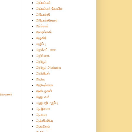
அய்யப்பன்
அய்யப்பன் கோயில்
அயோத்தி
அயோத்திதாசர்
அர்ச்சகர்
அவரங்கசீப்
அழகிரி
அழிப்பு
அறக்கட்டளை
அறிக்கை
அறிஞர்
அறிஞர் அண்ணா
அறிவியல்
அறிவு
அறிவுக்கரசு
அன்பழகன்
ுகைகள்
அனுபவம்
அனுமதி மறுப்பு
ஆ.இராசா
ஆ.ராசா
ஆக்கிரமிப்பு
ஆங்கிலம்