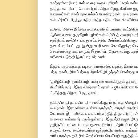
தாத்தாச்சாரியார் என்பவரை அனுப்புகிறார். 'மதம் என
தாத்தாச்சாரியார் சொல்கிறார். அதன்பிறகு கிரிப்ஸ் த
தலைவர்கள் தான் உருவாக்கப் போகிறார்கள். அவர்களைப் 
கள். அவரிடமிருந்து எதிர்பார்த்த பதில் கிடைக்கவில்ல
உடனே, 'அகில இந்திய மடாதிபதிகள் மாநாடு கூட்டுகிறா
ஆலோ சனை தருகிறார். இவர்கள் அம்பேத் கரையும் சந்தி
சுதந்திரம் உண்டு என்பது சட்டத்தில் சேர்க்கப்படுகி
தடைபோடப்பட்டது. இன்று சபரிமலை கோவிலுக்கு பெண்களு
சொல்வதற்கு காரணமும் இதுதான். அந்தளவுக்கு மதத
வரிசைப்படுத்தி இருப்பார் வீரமணி.
இந்தப் புத்தகத்தை படித்த காலத்தில், படித்த இளம
பற்று தான், இனப்பற்றை நோக்கி இழுத்துச் சென்றது 
"தமிழ்மொழி தாய்மொழி என்றால் சமஸ்கிருதம் தந்தை
விமர்சித் தார். இந்த விமர்சனம் தான் ஜெயேந்திரரை 
அளித்தது அதன் பிறகு தான்.
தமிழ்மொழி தாய்மொழி - சமஸ்கிருதம் தந்தை மொழி எ
அவர்கள், இராமலிங்க வள்ளலாருக்கும், காஞ்சி சந்திர
சேகரரை இராமலிங்க வள்ளலார் சந்தித் திருக்கிறார்.
அதனை வள்ளலார் மறுத்துள்ளார். இதுபற்றி எழுதி இருக
குறிஞ்சிப் பாட்டைப் பாடியதனை நிகர்ப்ப, ஆரியம் ம
கடலும் நிலை கண்டுணர்ந்த முற்றறிவினராகிய வள்ளல் 
சாரியாருக்கு தமிழின் செவ்வியை செவியறி வுறுத்தி அர