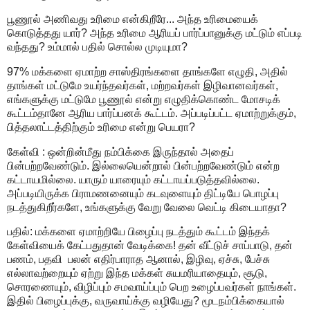
பூணூல் அணிவது உரிமை என்கிறீரே... அந்த உரிமையைக்
கொடுத்தது யார்? அந்த உரிமை ஆரியப் பார்ப்பானுக்கு மட்டும் எப்படி
வந்தது? உம்மால் பதில் சொல்ல முடியுமா?
97% மக்களை ஏமாற்ற சாஸ்திரங்களை தாங்களே எழுதி, அதில்
தாங்கள் மட்டுமே உயர்ந்தவர்கள், மற்றவர்கள் இழிவானவர்கள்,
எங்களுக்கு மட்டுமே பூணூல் என்று எழுதிக்கொண்ட மோசடிக்
கூட்டம்தானே ஆரிய பார்ப்பனக் கூட்டம். அப்படிப்பட்ட ஏமாற்றுக்கும்,
பித்தலாட்டத்திற்கும் உரிமை என்று பெயரா?
கேள்வி : ஒன்றின்மீது நம்பிக்கை இருந்தால் அதைப்
பின்பற்றவேண்டும். இல்லையென்றால் பின்பற்றவேண்டும் என்ற
கட்டாயமில்லை. யாரும் யாரையும் கட்டாயப்படுத்தவில்லை.
அப்படியிருக்க பிராமணனையும் கடவுளையும் திட்டியே பொழப்பு
நடத்துகிறீர்களே, உங்களுக்கு வேறு வேலை வெட்டி கிடையாதா?
பதில்: மக்களை ஏமாற்றியே பிழைப்பு நடத்தும் கூட்டம் இந்தக்
கேள்வியைக் கேட்பதுதான் வேடிக்கை! தன் வீட்டுச் சாப்பாடு, தன்
பணம், பதவி பலன் எதிர்பாராத ஆனால், இழிவு, ஏச்சு, பேச்சு
எல்லாவற்றையும் ஏற்று இந்த மக்கள் சுயமரியாதையும், சூடு,
சொரணையும், விழிப்பும் சமவாய்ப்பும் பெற உழைப்பவர்கள் நாங்கள்.
இதில் பிழைப்புக்கு, வருவாய்க்கு வழியேது? மூடநம்பிக்கையால்