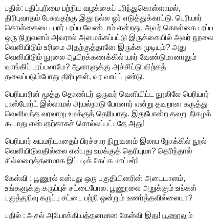
பதில்: பதிப்புரிமை பற்றிய வழக்கைப் புரிந்துகொள்ளாமல்,
திரிபுவாதம் பேசுவதற்கு இது நல்ல ஓர் எடுத்துக்காட்டு. பெரியார்
கொள்கையை யார் பரப்ப வேண்டாம் என்றது. அவர் கொள்கை பரப்ப
ஒரு நிறுவனம் அவரால் அமைக்கப்பட்டு இருக்கையில் அவர் நூலை
வெளியிடும் உரிமை அதற்குத்தானே இருக்க முடியும்? அது
வெளியிடும் நூலை ஆயிரக்கணக்கில் யார் வேண்டுமானாலும்
வாங்கிப் பரப்பலாமே? ஆளாளுக்கு அச்சிட்டு விற்கத்
தலைப்படும்போது திரிபுகள், வர வாய்ப்புண்டு.
பெரியாரின் மூத்த தொண்டர் ஒருவர் வெளியிட்ட நூலிலே பெரியார்
பாஸ்போர்ட் இல்லாமல் அயல்நாடு போனார் என்று தவறான கருத்து
வெளிவந்த வரலாறு உமக்குத் தெரியாது. இதுபோன்ற தவறு நிகழக்
கூடாது என்பதற்காகச் சொல்லப்பட்டதே அது!
பெரியார் சுயமரியாதைப் பிரச்சார நிறுவனம் இலாப நோக்கில் நூல்
வெளியிடுவதில்லை என்பது உமக்குத் தெரியுமா? தெரிந்தால்
சில்லறைத்தனமாக இப்படிக் கேட்க மாட்டீர்!
கேள்வி : பூணூல் என்பது ஒரு பகுதியினரின் அடையாளம்,
உங்களுக்கு கருப்புச் சட்டைபோல. பூணூலை அறுக்கும் உங்கள்
பகுத்தறிவு கருப்பு சட்டை பற்றி ஒன்றும் உணர்த்தவில்லையா?
பதில் : அசல் அயோக்கியத்தனமான கேள்வி இது! பூணூலும்