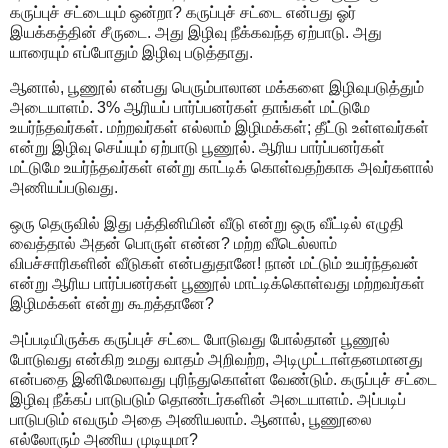
கருப்புச் சட்டையும் ஒன்றா? கருப்புச் சட்டை என்பது ஓர்
இயக்கத்தின் சீருடை. அது இழிவு நீக்கவந்த ஏற்பாடு. அது
யாரையும் எப்போதும் இழிவு படுத்தாது.
ஆனால், பூணூல் என்பது பெரும்பாலான மக்களை இழிவுபடுத்தும்
அடையாளம். 3% ஆரியப் பார்ப்பனர்கள் தாங்கள் மட்டுமே
உயர்ந்தவர்கள். மற்றவர்கள் எல்லாம் இழிமக்கள்; தீட்டு உள்ளவர்கள்
என்று இழிவு செய்யும் ஏற்பாடு பூணூல். ஆரிய பார்ப்பனர்கள்
மட்டுமே உயர்ந்தவர்கள் என்று காட்டிக் கொள்வதற்காக அவர்களால்
அணியப்படுவது.
ஒரு தெருவில் இது பத்தினியின் வீடு என்று ஒரு வீட்டில் எழுதி
வைத்தால் அதன் பொருள் என்ன? மற்ற வீடெல்லாம்
விபச்சாரிகளின் வீடுகள் என்பதுதானே! நான் மட்டும் உயர்ந்தவன்
என்று ஆரிய பார்ப்பனர்கள் பூணூல் மாட்டிக்கொள்வது மற்றவர்கள்
இழிமக்கள் என்று கூறத்தானே?
அப்படியிருக்க கருப்புச் சட்டை போடுவது போல்தான் பூணூல்
போடுவது என்கிற உமது வாதம் அறிவற்ற, அடிமுட்டாள்தனமானது
என்பதை இனிமேலாவது புரிந்துகொள்ள வேண்டும். கருப்புச் சட்டை
இழிவு நீக்கப் பாடுபடும் தொண்டர்களின் அடையாளம். அப்படிப்
பாடுபடும் எவரும் அதை அணியலாம். ஆனால், பூணூலை
எல்லோரும் அணிய முடியுமா?