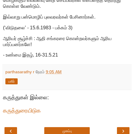
மொழிக்கும் எவ்வளவு கேடு செய்பவர்கள் என்பதைத் தெரிந்து
கொள்ள வேண்டும்.
இவ்வாறு பன்மொழிப் புலவரவர்கள் பேசினார்கள்.
(‘விடுதலை’ - 15.6.1983 - பக்கம் 3)
ஆரியர் சூழ்ச்சி : ஆதி சங்கரரை கொன்றவர்களும் ஆரிய
பார்ப்பனர்களே!
- உண்மை இதழ், 16-31.5.21
parthasarathy r
நேரம்
9:05 AM
பகிர்
கருத்துகள் இல்லை:
கருத்துரையிடுக
‹
›
முகப்பு