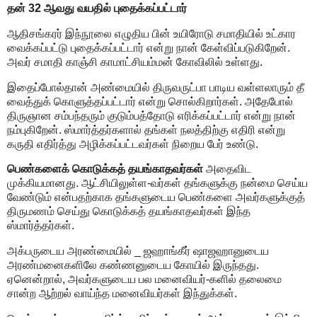
தன் 32 ஆவது வயதில் புதைக்கப்பட்டார்
ஆதிசங்கரர் இந்நூலை எழுதிய பின் உயிரோடு சமாதியில் உட்கார
வைக்கப்பட்டு புதைக்கப்பட்டார் என்று நான் கேள்விப்படுகிறேன்.
அவர் சமாதி காஞ்சி காமாட்சியம்மன் கோவிலில் உள்ளது.
இதைப்போல்தான் அண்மையில் திருவருட்பா பாடிய வள்ளலாரும் தீ
வைத்துக் கொளுத்தப்பட்டார் என்று சொல்கிறார்கள். அதேபோல்
திருஞான சம்பந்தரும் குடும்பத்தோடு எரிக்கப்பட்டார் என்று நான்
நம்புகிறேன். ஸ்மார்த்தர்களால் தங்கள் நலத்திற்கு எதிரி என்று
கருதி எதிர்த்து அழிக்கப்பட்டவர்கள் நிறைய பேர் உண்டு.
பெண்களைக் கொடுக்கத் தயங்காதவர்கள்
அதைவிட
முக்கியமானது. ஆட்சியிலுள்ள-வர்கள் தங்களுக்கு நன்மை செய்ய
வேண்டும் என்பதற்காக தங்களுடைய பெண்களை அவர்களுக்குத்
திருமணம் செய்து கொடுக்கத் தயங்காதவர்கள் இந்த
ஸ்மார்த்தர்கள்.
அக்பருடைய அரண்மையில் _ ஜஹாங்கீர் ஷாஜஹானுடைய
அரண்மனைகளிலே கண்ணனுடைய கோயில் இருந்தது.
ஏனென்றால், அவர்களுடைய பல மனைவியர்-களில் தலைமை
சான்ற ஆற்றல் வாய்ந்த மனைவியர்கள் இந்துக்கள்.