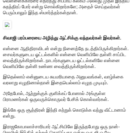
வெள்ளைக்காரரை எதிர்த்து சிப்பாய் கலகம் அல்லது முதல் இந்திய
சுதந்திரப் போர் என்று சொல்கிறார்களே; அதைச் செய்தவர்கள்
பெரும்பாலும் இந்த ஸ்மார்த்தர்கள்தான்.
சிவாஜி பரம்பரையை அழித்து ஆட்சிக்கு வந்தவர்கள் இவர்கள்.
என்னை ஆதிதிராவிடன் என்று நினைத்தே நடத்தியிருக்கிறார்கள்.
சைவர்களுடைய ஓட்டல்களில் என்னை வெளியிலே தள்ளி சாப்பிட
வைத்திருக்கிறார்கள். நாடார்களுடைய ஓட்டல்களிலே என்னை
வெளியிலே தள்ளி உண்ண வைத்திருக்கிறார்கள்.
இதெல்லாம் என்னுடைய சுயமரியாதை அனுபவங்கள், வாழ்க்கை
வரலாறு எழுதினால்தான் இதையெல்லாம் எழுத முடியும்.
அதேபோல், ஆற்றுக்குக் குளிக்கப் போனால் அங்குள்ள
பிராமணர்கள் ஒருவருக்கொருவர் பேசிக் கொள்வார்கள்.
இங்கே ஒரு சூத்திரன் இந்தி கற்றுக் கொடுக்க வந்து விட்டானாம்
என்று.
இராஜகோபாலாச்சாரியார் ஆட்சியிலே இருந்தபோது ஒரு நான்-
பிராமின் இந்திக் கற்றுக் கொடுப்பதா என்று ஒரு ஜி.ஓ.வே.