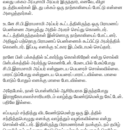
வலது பக்கம் அப்புசாமி அய்யர் இருந்தார், எனவே, விழா
நடத்தியவர்கள் இடது பக்கம் ஒரு நாற்காலியைப் போட்டு என்னை
அழைத்தார்கள்.
உடனே சி.பி.இராமசாமி அய்யர் கூட்டத்திலிருந்த ஒரு பிராமணப்
பெண்ணை அழைத்து அதில் அமரச் செய்து கொண்டார்.
கூட்டத்திலிருந்தவர்கள் இன்னொரு நாற்காலியைப் போட்டனர்.
அதிலும் மற்றொரு பிராமணப் பெண்ணைக் கூப்பிட்டு அமர்த்திக்
கொண்டார். இப்படி எனக்கு உட்கார இடம்விடாமல் செய்தார்.
நானே பின் பக்கத்தில் உட்கார்ந்து கொள்கிறேன் என்று சொல்லி
பின்பக்கத்தில் அமர்ந்து கொண்டேன். மேடையில் பேசும்போது
சி.பி.இராமசாமி அய்யர் என்னுடைய பெயரைச் சொல்லவில்லை.
பாராட்டும்போது என்னுடைய பெயரைப் பாராட்டவில்லை. மாலை
போடும் போதும் எனக்கு மாலை போடவில்லை.
அதேபோல், நான் பொன்னியில் ஆசிரியராக இருந்தபோது
இராஜகோபாலாச்சாரியாரிடம் வாழ்த்து வேண்டுமென்று கேட்டேன்.
பதிலே இல்லை.
எப்படியும் சந்தித்து விடவேண்டுமென்று ஒரு இடத்தில்
சந்தித்தபொழுது எனக்கு வாழ்த்தும் வழங்கவில்லை என்று
சொல்லி-விட்டார். இதிலிருந்து பிராமணர்கள் நமக்கும், நம் தமிழ்