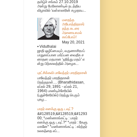
தமிழ்ச் சங்கம் 27.10.2019
அன்று மேரிலாண்டில் நடத்திய
விழாவில் 'வள்ளலாரின் சமுதாய...
மறைந்த
அயோத்திதாசர்
தந்த சுடரை
அணையாமல்
காப்போம்!
May 20, 2021
• Viduthalai
ஜாதி ஒழிப்பையும், வருணாசிரமப்
பாதுகாப்பான பார்ப்பன வைதீக ச
னாதன மதமான ‘ஹிந்து மதம்' எ
ன்று பிற்காலத்தில் அழைக...
புரட்சிக்கவி பாவேந்தர் பாரதிதாசன்
பாவேந்தர் பாரதிதாசன்
பிறந்தநாள்.... (Bharathidasan,
ஏப்ரல் 29, 1891 - ஏப்ரல் 21,
1964) பாண்டிச்சேரியில்
(புதுச்சேரியில்) பிறந்து பெரும்
புகழ...
பாதர் எனக்கு ஒரு டவுட்?
&#128519;&#128519;&#1293
00; *மண்ணாங்கட்டி : பாதர்
எனக்கு ஒரு டவுட்?* *பாதர் : கேளு
மகனே* *மண்ணாங்கட்டி : கர்த்தர்
உலகத்தை எப்...