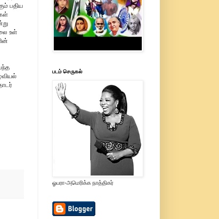
ும் பதிய
கள்
்று
லை உள்
ின்
வந்த
படம் செருகல்
்வியல்
தொடர்
ஓபரா-அமெரிக்க நாத்திகர்