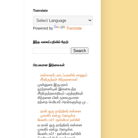
Translate
Powered by
Translate
இந்த வலைப்பதிவில் தேடு
பிரபலமான இடுகைகள்
வள்ளலார் படைப்புகளில் காணும்
சீர்திருத்தச் சிந்தனைகள்
முன்னுரை இருபதாம்
நூற்றாண்டின் இணையற்ற
சீர்திருத்தவாதியும் பகுத்தறிவுச்
சிந்தனை யின் மூலவருமான
தந்தை பெரியார் அவர்களுக்கு மு...
நான் ஒரு நாத்திகர் என்னை
முசுலீம் என்று அழைக்க
வேண்டாம்! -தஸ்லிமா நஸ்ரீன்
வ நான் ஒரு நாத்திகர் என்னை
முசுலீம் என்று அழைக்க
வேண்டாம்! - தஸ்லிமா நஸ்ரீன்
ங்கதேசத்தின் எழுத்தாளர்