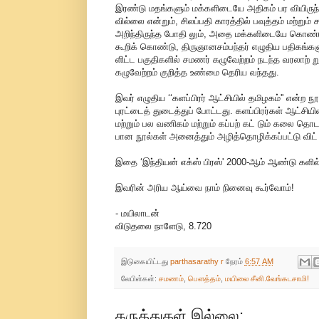
இரண்டு மதங்களும் மக்களிடையே அதிகம் பர வியிருந
வில்லை என்றும், சிலப்பதி காரத்தில் பவுத்தம் மற்று
அறிந்திருந்த போதி லும், அதை மக்களிடையே கொண்டு 
கூறிக் கொண்டு, திருஞானசம்பந்தர் எழுதிய பதிகங்க
ளிட்ட பகுதிகளில் சமணர் கழுவேற்றம் நடந்த வரலாற்
கழுவேற்றம் குறித்த உண்மை தெரிய வந்தது.
இவர் எழுதிய ‘‘களப்பிரர் ஆட்சியில் தமிழகம்'' என்ற 
புரட்டைத் துடைத்துப் போட்டது. களப்பிரர்கள் ஆட்சி
மற்றும் பல வணிகம் மற்றும் கப்பற் கட் டும் கலை தொ
பான நூல்கள் அனைத்தும் அழித்தொழிக்கப்பட்டு விட் 
இதை ‘இந்தியன் எக்ஸ் பிரஸ்' 2000-ஆம் ஆண்டு களில் ‘
இவரின் அரிய ஆய்வை நாம் நினைவு கூர்வோம்!
- மயிலாடன்
விடுதலை நாளேடு, 8.720
இடுகையிட்டது
parthasarathy r
நேரம்
6:57 AM
லேபிள்கள்:
சமணம்
,
பௌத்தம்
,
மயிலை சீனி.வேங்கடசாமி!
கருத்துகள் இல்லை: