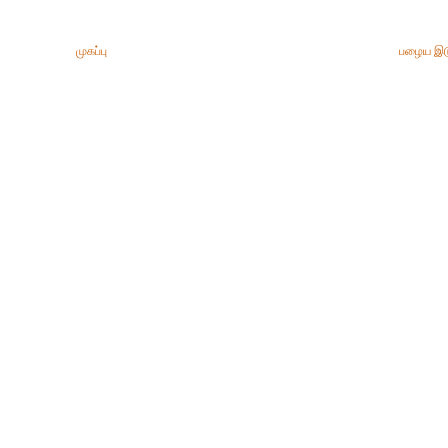
முகப்பு
பழைய இட