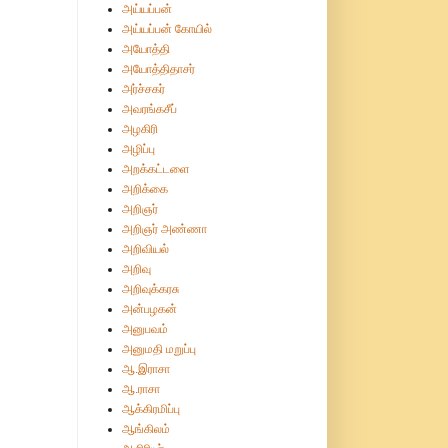
அய்யப்பன்
அய்யப்பன் கோயில்
அயோத்தி
அயோத்திதாசர்
அர்ச்சகர்
அவரங்கசீப்
அழகிரி
அழிப்பு
அறக்கட்டளை
அறிக்கை
அறிஞர்
அறிஞர் அண்ணா
அறிவியல்
அறிவு
அறிவுக்கரசு
அன்பழகன்
அனுபவம்
அனுமதி மறுப்பு
ஆ.இராசா
ஆ.ராசா
ஆக்கிரமிப்பு
ஆங்கிலம்