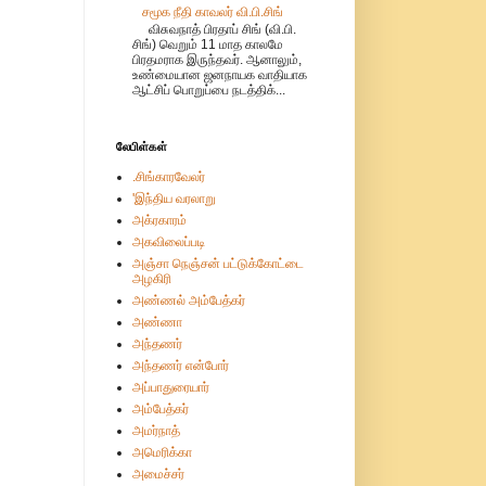
சமூக நீதி காவலர் வி.பி.சிங்
விசுவநாத் பிரதாப் சிங் (வி.பி.
சிங்) வெறும் 11 மாத காலமே
பிரதமராக இருந்தவர். ஆனாலும்,
உண்மையான ஜனநாயக வாதியாக
ஆட்சிப் பொறுப்பை நடத்திக்...
லேபிள்கள்
.சிங்காரவேலர்
'இந்திய வரலாறு
அக்ரகாரம்
அகவிலைப்படி
அஞ்சா நெஞ்சன் பட்டுக்கோட்டை
அழகிரி
அண்ணல் அம்பேத்கர்
அண்ணா
அந்தணர்
அந்தணர் என்போர்
அப்பாதுரையார்
அம்பேத்கர்
அமர்நாத்
அமெரிக்கா
அமைச்சர்