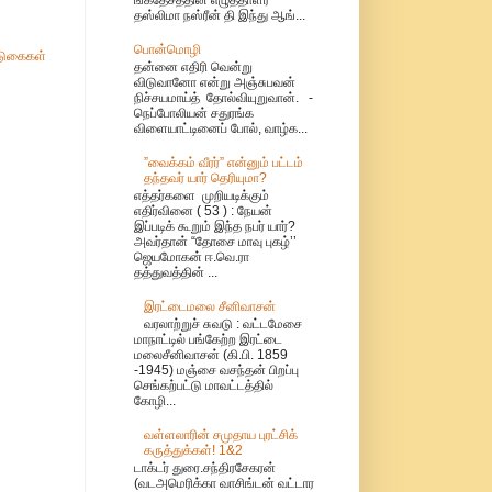
தஸ்லிமா நஸ்ரீன் தி இந்து ஆங்...
பொன்மொழி
ுகைகள்
தன்னை எதிரி வென்று
விடுவானோ என்று அஞ்சுபவன்
நிச்சயமாய்த் தோல்வியுறுவான். -
நெப்போலியன் சதுரங்க
விளையாட்டினைப் போல், வாழ்க...
”வைக்கம் வீரர்” என்னும் பட்டம்
தந்தவர் யார் தெரியுமா?
எத்தர்களை முறியடிக்கும்
எதிர்வினை ( 53 ) : நேயன்
இப்படிக் கூறும் இந்த நபர் யார்?
அவர்தான் “தோசை மாவு புகழ்’’
ஜெயமோகன் ஈ.வெ.ரா
தத்துவத்தின் ...
இரட்டைமலை சீனிவாசன்
வரலாற்றுச் சுவடு : வட்டமேசை
மாநாட்டில் பங்கேற்ற இரட்டை
மலைசீனிவாசன் (கி.பி. 1859
-1945) மஞ்சை வசந்தன் பிறப்பு
செங்கற்பட்டு மாவட்டத்தில்
கோழி...
வள்ளலாரின் சமுதாய புரட்சிக்
கருத்துக்கள்! 1&2
டாக்டர் துரை.சந்திரசேகரன்
(வடஅமெரிக்கா வாசிங்டன் வட்டார