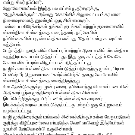
என்று சிலர் நம்பினர்.
ஹோலோகாஸ்டில் இறந்த பல லட்சம் யூதர்களுக்கு,
‘ஹேக்கன்க்ரூஸ்’ அல்லது ‘கொக்கிச் சிலுவை’ பயங்கர மான
நினைவுகளைத் தூண்டும் ஒரு சின்னமாகும்.
பண்டைய கிரேக்கர்கள் தங்கள் குடங்கள் மற்றும் குவளைகளில்
ஸ்வஸ்திகா சின்னத்தை வரைந்தனர். நார்வேயின்
நம்பிக்கையின்படி, ஸ்வஸ்திகா என்பது ‘தோர்’ என்ற கடவுளின்
சுத்தியல்.
மேற்கத்திய நாடுகளில் விளம்பரம் மற்றும் ஆடைகளில் ஸ்வஸ்திகா
சுதந்திரமாக பயன்படுத்தப்பட்டது. இது ஒரு கட்டத்தில் கோகோ
கோலா விளம்பரங்களிலும் பயன்படுத்தப்பட்டது.
நாஜிக்களால் ஸ்வஸ்திகா பயன்படுத்தப்படுவதற்கு முன்பு, பிரபல
டேனிஷ் பீர் நிறுவனமான ‘கார்ல்ஸ்பெர்க்’ தனது லோகோவில்
ஸ்வஸ்திகா சின்னத்தை வைத்திருந்தது.
சில ஆண்டுகளுக்கு முன்பு வரை, ஃபின்லாந்து விமானப் படையின்
அதிகாரப்பூர்வ முத்திரையில் ஸ்வஸ்திகா சின்னம்
இடம்பெற்றிருந்தது. பிரிட்டனில், ஸ்வஸ்திகா சாரணர்
இயக்கத்தினரால் பயன்படுத்தப்பட்டது மற்றும் ஒரு பேட்ஜாகவும்
வழங்கப்பட்டது.
நாஜி முத்திரைக்கும் மங்களச் சின்னத்திற்கும் உள்ள வேறுபாடுகள்
குறித்து விழிப்புணர்வை ஏற்படுத்த வெளிநாடுவாழ் இந்தியர்கள்
முயற்சி மேற்கொண்டு வருகின்றனர்.
‘ஹேக்கன்க்ரூஸ்’ (‘Hackenkreuz’) இடதுபுறமாக 45 டிகிரி