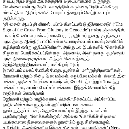
சிவப்பு நிறம் சமூக இயக்கத்தின் அடையாளமாக இருந்தது.
வெள்ளை என்பது தேசியவாதத்தின் கருத்தை பிரதிபலிக்கிறது.
ஸ்வஸ்திகா ஆரியர்களின் போராட்டத்தையும் வெற்றியையும்
குறிக்கிறது.
‘தி சைன் ஆஃப் தி கிராஸ்; ஃப்ரம் கிளட்டனி டூ ஜீனோசைடு’ (‘The
Sign of the Cross: From Gluttony to Genocide’) என்ற புத்தகத்தில்,
டாக்டர் டேனியல் ரான்கூர் லாஃபேர்ரார், ஹிட்லர் தனது குழந்தைப்
பருவத்தை ஆஸ்திரியாவில் உள்ள பெனடிக்டைன் மாண்டிசோரியில்
கழித்தார் என்று குறிப்பிடுகிறார். அங்கு பல இடங்களில் ‘கொக்கிச்
சிலுவை’ பொறிக்கப்பட்டுள்ளது. அதனால், அவர் தனது குழந்தைப்
பருவ நினைவுகளுக்காக அந்தச் சின்னத்தைத்
தேர்ந்தெடுத்திருக்கலாம், என்கிறார் அவர்.
இரண்டாம் உலகப் போரின் போது, யூதர்கள், மாற்றுத்திறனாளிகள்,
ரோமானி மற்றும் சின்டி இன மக்கள், கறுப்பின மக்கள், ஸ்லாவ் இன
மக்கள், ஓரினச் சேர்க்கையாளர்கள், சோவியத் மற்றும் போலந்து
மக்கள் என, சுமார் 60 லட்சம் மக்களை இந்தக் கொடியின் கீழ்
நாஜிக்கள் கொன்றனர்.
ஜெர்மனி மற்றும் நாஜிக்களால் ஆக்கிரமிக்கப்பட்ட அய்ரோப்பிய
நாடுகளில் உள்ள யூதர்கள் ஹிட்லரின் படைகளால்
துன்புறுத்தப்பட்டனர். ஹோலோகாஸ்டில் இறந்த பல லட்சம்
யூதர்களுக்கு, ‘ஹேக்கன்க்ரூஸ்’ அல்லது ‘கொக்கிச் சிலுவை’
பயங்கரமான நினைவுகளைத் தூண்டும் ஒரு சின்னமாகும்.
சமீபத்திய ஆண்டுகளில் இந்தச் சின்னம் ‘நவ நாஜிக்கள்’ (Neo-