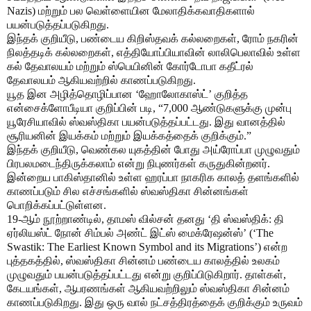
Nazis) மற்றும் பல வெள்ளையின மேலாதிக்கவாதிகளால்
பயன்படுத்தப்படுகிறது.
இந்தக் குறியீடு, பண்டைய கிறிஸ்தவக் கல்லறைகள், ரோம் நகரின்
நிலத்தடிக் கல்லறைகள், எத்தியோப்பியாவின் லாலிபெலாவில் உள்ள
கல் தேவாலயம் மற்றும் ஸ்பெயினின் கோர்டோபா கதீட்ரல்
தேவாலயம் ஆகியவற்றில் காணப்படுகிறது.
யூத இன அழித்தொழிப்பான ‘ஹோலோகாஸ்ட்’ குறித்த
என்சைக்ளோபீடியா குறிப்பின் படி, “7,000 ஆண்டுகளுக்கு முன்பு
யூரேசியாவில் ஸ்வஸ்திகா பயன்படுத்தப்பட்டது. இது வானத்தில்
சூரியனின் இயக்கம் மற்றும் இயக்கத்தைக் குறிக்கும்.”
இந்தக் குறியீடு, வெண்கல யுகத்தின் போது அய்ரோப்பா முழுவதும்
பிரபலமடைந்திருக்கலாம் என்று நிபுணர்கள் கருதுகின்றனர்.
இன்றைய பாகிஸ்தானில் உள்ள ஹரப்பா நாகரிக காலத் தளங்களில்
காணப்படும் சில எச்சங்களில் ஸ்வஸ்திகா சின்னங்கள்
பொறிக்கப்பட்டுள்ளன.
19-ஆம் நூற்றாண்டில், தாமஸ் வில்சன் தனது ‘தி ஸ்வஸ்திக்: தி
ஏர்லியஸ்ட் நோன் சிம்பல் அண்ட் இட்ஸ் மைக்ரேஷன்ஸ்’ (‘The
Swastik: The Earliest Known Symbol and its Migrations’) என்ற
புத்தகத்தில், ஸ்வஸ்திகா சின்னம் பண்டைய காலத்தில் உலகம்
முழுவதும் பயன்படுத்தப்பட்டது என்று குறிப்பிடுகிறார். தாள்கள்,
கேடயங்கள், ஆபரணங்கள் ஆகியவற்றிலும் ஸ்வஸ்திகா சின்னம்
காணப்படுகிறது. இது ஒரு வால் நட்சத்திரத்தைக் குறிக்கும் உருவம்