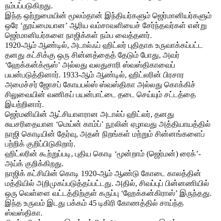
நம்பப்படுகிறது.
இந்த ஒற்றுமையின் மூலம்தான் இந்தியர்களும் ஜெர்மானியர்களும்
ஒரே ‘தூய்மையான’ ஆரிய வம்சாவளியைச் சேர்ந்தவர்கள் என்று
ஜெர்மானியர்களை நாஜிக்கள் நம்ப வைத்தனர்.
1920-ஆம் ஆண்டில், அடால்ஃப் ஹிட்லர் புதிதாக உருவாக்கப்பட்ட
தனது கட்சிக்கு ஒரு சின்னத்தைத் தேடும் போது, அவர்
‘ஹேக்கன்க்ரூஸ்’ அல்லது வலதுசாரி ஸ்வஸ்திகாவைப்
பயன்படுத்தினார். 1933-ஆம் ஆண்டில், ஹிட்லரின் பிரசார
அமைச்சர் ஜோசப் கோயபல்ஸ் ஸ்வஸ்திகா அல்லது கொக்கிச்
சிலுவையின் வணிகப் பயன்பாட்டை தடை செய்யும் சட்டத்தை
இயற்றினார்.
ஜெர்மனியின் ஆட்சியாளரான அடால்ப் ஹிட்லர், தனது
சுயசரிதையான ‘மெய்ன் காம்ப்’ நூலின் ஏழாவது அத்தியாயத்தில்
நாஜி கொடியின் தேர்வு, அதன் நிறங்கள் மற்றும் சின்னங்களைப்
பற்றிக் குறிப்பிடுகிறார்.
ஹிட்லரின் கூற்றுப்படி, புதிய கொடி ‘மூன்றாம் (ஜெர்மன்) ரைக்’-
அய்க் குறிக்கிறது.
நாஜிக் கட்சியின் கொடி 1920-ஆம் ஆண்டு கோடை காலத்தின்
மத்தியில் அறிமுகப்படுத்தப்பட்டது. அதில், சிவப்புப் பின்னணியில்
ஒரு வெள்ளை வட்டத்திற்குள் கருப்பு ‘ஹேக்கன்கிராஸ்’ இருந்தது.
இந்த உருவம் இடது பக்கம் 45 டிகிரி கோணத்தில் சாய்ந்த
ஸ்வஸ்திகா.