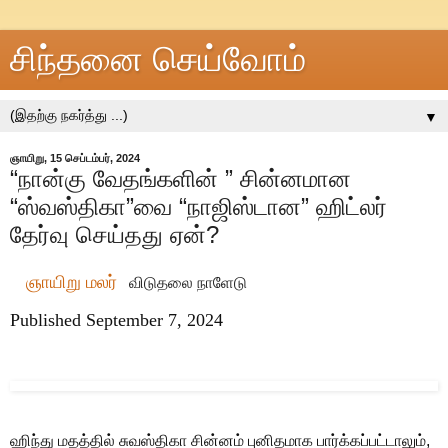
சிந்தனை செய்வோம்
▼
ஞாயிறு, 15 செப்டம்பர், 2024
“நான்கு வேதங்களின் ” சின்னமான
“ஸ்வஸ்திகா”வை “நாஜிஸ்டான” ஹிட்லர்
தேர்வு செய்தது ஏன்?
ஞாயிறு மலர்
விடுதலை நாளேடு
Published September 7, 2024
ஹிந்து மதத்தில் சுவஸ்திகா சின்னம் புனிதமாக பார்க்கப்பட்டாலும்,