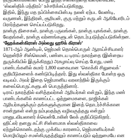
‘ஸ்வஸ்திக் மந்திரம்’ உச்சரிக்கப்படுகிறது.
இதில், இந்து மத நம்பிக்கையின்படி நலன் ஏற்பட வேண்டி,
வருணன், இந்திரன், சூரியன், குரு மற்றும் கருடன் ஆகியோரிடம்
பிரார்த்தனை செய்யப்படுகிறது.
நான்கு திசைகள், நான்கு பருவங்கள், நான்கு யுகங்கள், நான்கு
வேதங்கள், நான்கு வர்ணங்களுடன் தொடர்புபடுத்தப்படுகின்றன.
‘ஹேக்கன்கிராஸ் அல்லது ஹூக் கிராஸ்’
1871-ஆம் ஆண்டில், ஜெர்மன் தொல்பொருள் ஆராய்ச்சியாளர்
ஹென்ரிச் சிஸ்லெமன், பண்டைய டிராய் நகரத்தை (இன்றைய
துருக்கியில் இருக்கிறது) அகழாய்வு செய்த போது, மண்
பாண்டங்களில் சுமார் 1,800 வகையான ‘கொக்கி சிலுவைக்’
குறியீடுகளைக் கண்டுபிடித்தார். இது ஸ்வஸ்திகா போன்ற ஒரு
வடிவம். அவர் இதை ஜெர்மானிய வரலாற்றில் இருக்கும்
கலைப்பொருட்களுடன் பொருத்தினார்.
டிராய் நகரத்தில் வசித்தவர்கள் ஆரியர்கள் என்றும், இந்த மண்
பாண்டங்களில் காணப்பட்ட ஒற்றுமைகளை, நாஜிக்கள்
ஆரியர்களுக்கும் தங்களுக்குமான இனத் தொடர்ச்சிக்கான
சான்றுகள் என்று நம்புவதற்கு வழிவகுத்தது என்றும்
மானுடவியலாளர் க்வென்டோலின் லேக் குறிப்பிடுகிறார்.
ஹிட்லர் தனது கட்சி சின்னமாக ஸ்வஸ்திகாவை
ஏற்றுக்கொண்டதற்கு முக்கிய காரணம், ஜெர்மானியர்கள்
மொழியிலும் சமஸ்கிருதத்திலும் காணப்படும் ஒற்றுமையே என