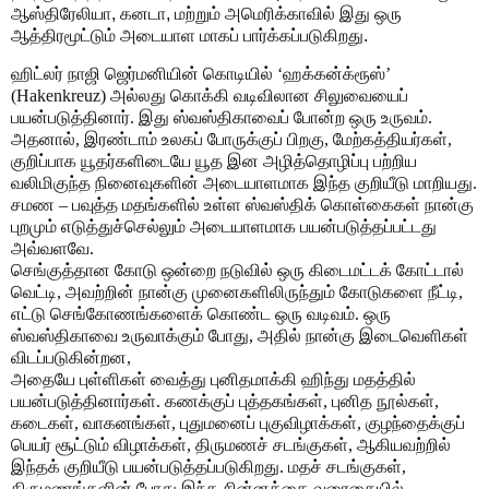
ஆஸ்திரேலியா, கனடா, மற்றும் அமெரிக்காவில் இது ஒரு
ஆத்திரமூட்டும் அடையாள மாகப் பார்க்கப்படுகிறது.
ஹிட்லர் நாஜி ஜெர்மனியின் கொடியில் ‘ஹக்கன்க்ரூஸ்’
(Hakenkreuz) அல்லது கொக்கி வடிவிலான சிலுவையைப்
பயன்படுத்தினார். இது ஸ்வஸ்திகாவைப் போன்ற ஒரு உருவம்.
அதனால், இரண்டாம் உலகப் போருக்குப் பிறகு, மேற்கத்தியர்கள்,
குறிப்பாக யூதர்களிடையே யூத இன அழித்தொழிப்பு பற்றிய
வலிமிகுந்த நினைவுகளின் அடையாளமாக இந்த குறியீடு மாறியது.
சமண – பவுத்த மதங்களில் உள்ள ஸ்வஸ்திக் கொள்கைகள் நான்கு
புறமும் எடுத்துச்செல்லும் அடையாளமாக பயன்படுத்தப்பட்டது
அவ்வளவே.
செங்குத்தான கோடு ஒன்றை நடுவில் ஒரு கிடைமட்டக் கோட்டால்
வெட்டி, அவற்றின் நான்கு முனைகளிலிருந்தும் கோடுகளை நீட்டி,
எட்டு செங்கோணங்களைக் கொண்ட ஒரு வடிவம். ஒரு
ஸ்வஸ்திகாவை உருவாக்கும் போது, அதில் நான்கு இடைவெளிகள்
விடப்படுகின்றன,
அதையே புள்ளிகள் வைத்து புனிதமாக்கி ஹிந்து மதத்தில்
பயன்படுத்தினார்கள். கணக்குப் புத்தகங்கள், புனித நூல்கள்,
கடைகள், வாகனங்கள், புதுமனைப் புகுவிழாக்கள், குழந்தைக்குப்
பெயர் சூட்டும் விழாக்கள், திருமணச் சடங்குகள், ஆகியவற்றில்
இந்தக் குறியீடு பயன்படுத்தப்படுகிறது. மதச் சடங்குகள்,
திருமணங்களின் போது இந்த சின்னத்தை வரைகையில்,