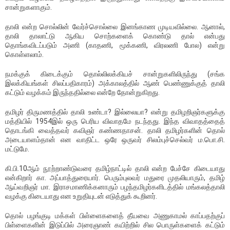
சான்றுகளாகும்.
தாலி என்ற சொல்லின் வேர்ச்சொல்லை இனங்காண முடியவில்லை. ஆனால்,
தாலி தாலாட்டு ஆகிய சொற்களைக் கொண்டு தால் என்பது
தொங்கவிடப்படும் அணி (காதணி, மூக்கணி, விரலணி போல) என்று
கொள்ளலாம்.
நமக்குக் கிடைக்கும் தொல்லிலக்கியச் சான்றுகளிலிருந்து (சங்க
இலக்கியங்கள் சிலப்பதிகாரம்) அக்காலத்தில் ஆண் பெண்ணுக்குத் தாலி
கட்டும் வழக்கம் இருந்ததில்லை என்றே தோன்றுகிறது.
தமிழர் திருமணத்தில் தாலி உண்டா? இல்லையா? என்று தமிழறிஞர்களுக்கு
மத்தியில் 1954இல் ஒரு பெரிய விவாதமே நடந்தது. இந்த விவாதத்தைத்
தொடங்கி வைத்தவர் கவிஞர் கண்ணதாசன். தாலி தமிழர்களின் தொல்
அடையாளம்தான் என வாதிட்ட ஒரே ஒருவர் சிலம்புச்செல்வர் ம.பொ.சி.
மட்டுமே.
கி.பி.10ஆம் நூற்றாண்டுவரை தமிழ்நாட்டில் தாலி என்ற பேச்சே கிடையாது
என்கிறார் கா. அப்பாத்துரையார். பெரும்புலவர் மதுரை முதலியாரும், தமிழ்
ஆய்வறிஞர் மா. இராசமாணிக்கனாரும் பழந்தமிழர்களிடத்தில் மங்கலத்தாலி
வழக்கு கிடையாது என உறுதியுடன் எடுத்துக் கூறினர்.
தொல் பழங்குடி மக்கள் பிள்ளைகளைத் தீயவை அணுகாமல் காப்பதற்குப்
பிள்ளைகளின் இடுப்பில் அரைஞாண் கயிற்றில் சில பொருள்களைக் கட்டும்