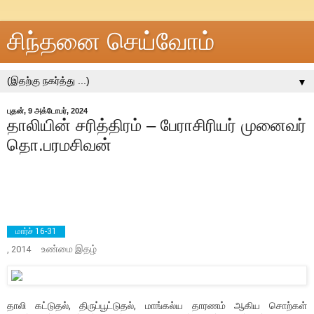
சிந்தனை செய்வோம்
▼
புதன், 9 அக்டோபர், 2024
தாலியின் சரித்திரம் – பேராசிரியர் முனைவர்
தொ.பரமசிவன்
மார்ச் 16-31
உண்மை
இதழ்
, 2014
தாலி கட்டுதல், திருப்பூட்டுதல், மாங்கல்ய தாரணம் ஆகிய சொற்கள்