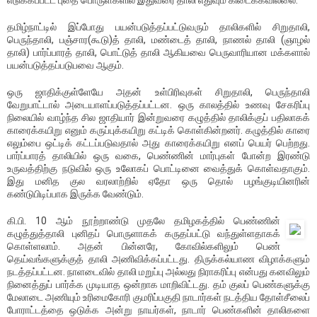
தமிழ்நாட்டில் இப்போது பயன்படுத்தப்பட்டுவரும் தாலிகளில் சிறுதாலி,
பெருந்தாலி, பஞ்சார(கூடு)த் தாலி, மண்டைத் தாலி, நாணல் தாலி (ஞாழல்
தாலி) பார்ப்பாரத் தாலி, பொட்டுத் தாலி ஆகியவை பெருவாரியான மக்களால்
பயன்படுத்தப்படுபவை ஆகும்.
ஒரு ஜாதிக்குள்ளேயே அதன் உள்பிரிவுகள் சிறுதாலி, பெருந்தாலி
வேறுபாட்டால் அடையாளப்படுத்தப்பட்டன. ஒரு காலத்தில் உணவு சேகரிப்பு
நிலையில் வாழ்ந்த சில ஜாதியார் இன்றுவரை கழுத்தில் தாலிக்குப் பதிலாகக்
காரைக்கயிறு எனும் கருப்புக்கயிறு கட்டிக் கொள்கின்றனர். கழுத்தில் காரை
எலும்பை ஒட்டிக் கட்டப்படுவதால் அது காரைக்கயிறு எனப் பெயர் பெற்றது.
பார்ப்பாரத் தாலியில் ஒரு வகை, பெண்ணின் மார்புகள் போன்ற இரண்டு
உருவத்திற்கு நடுவில் ஒரு உலோகப் பொட்டினை வைத்துக் கொள்வதாகும்.
இது மனித குல வரலாற்றில் ஏதோ ஒரு தொல் பழங்குடியினரின்
கண்டுபிடிப்பாக இருக்க வேண்டும்.
கி.பி. 10 ஆம் நூற்றாண்டு முதலே தமிழகத்தில் பெண்ணின்
கழுத்துத்தாலி புனிதப் பொருளாகக் கருதப்பட்டு வந்துள்ளதாகக்
கொள்ளலாம். அதன் பின்னரே, கோவில்களிலும் பெண்
தெய்வங்களுக்குத் தாலி அணிவிக்கப்பட்டது. திருக்கல்யாண விழாக்களும்
நடத்தப்பட்டன. நாளடைவில் தாலி மறுப்பு அல்லது நிராகரிப்பு என்பது கனவிலும்
நினைத்துப் பார்க்க முடியாத ஒன்றாக மாறிவிட்டது. தம் குலப் பெண்களுக்கு
மேலாடை அணியும் உரிமைகோரி குமரிப்பகுதி நாடார்கள் நடத்திய தோள்சீலைப்
போராட்டத்தை ஒடுக்க அன்று நாயர்கள், நாடார் பெண்களின் தாலிகளை