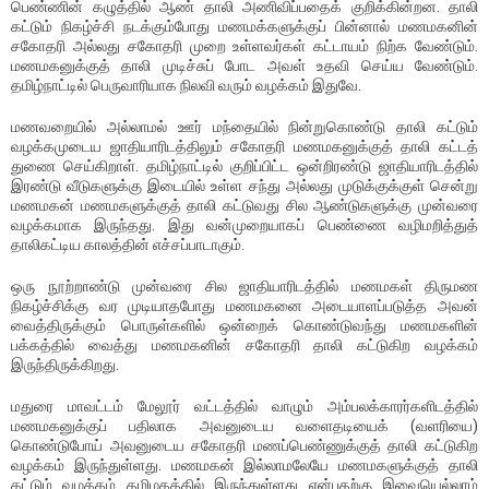
பெண்ணின் கழுத்தில் ஆண் தாலி அணிவிப்பதைக் குறிக்கின்றன. தாலி
கட்டும் நிகழ்ச்சி நடக்கும்போது மணமக்களுக்குப் பின்னால் மணமகனின்
சகோதரி அல்லது சகோதரி முறை உள்ளவர்கள் கட்டாயம் நிற்க வேண்டும்.
மணமகனுக்குத் தாலி முடிச்சுப் போட அவள் உதவி செய்ய வேண்டும்.
தமிழ்நாட்டில் பெருவாரியாக நிலவி வரும் வழக்கம் இதுவே.
மணவறையில் அல்லாமல் ஊர் மந்தையில் நின்றுகொண்டு தாலி கட்டும்
வழக்கமுடைய ஜாதியாரிடத்திலும் சகோதரி மணமகனுக்குத் தாலி கட்டத்
துணை செய்கிறாள். தமிழ்நாட்டில் குறிப்பிட்ட ஒன்றிரண்டு ஜாதியாரிடத்தில்
இரண்டு வீடுகளுக்கு இடையில் உள்ள சந்து அல்லது முடுக்குக்குள் சென்று
மணமகன் மணமகளுக்குத் தாலி கட்டுவது சில ஆண்டுகளுக்கு முன்வரை
வழக்கமாக இருந்தது. இது வன்முறையாகப் பெண்ணை வழிமறித்துத்
தாலிகட்டிய காலத்தின் எச்சப்பாடாகும்.
ஒரு நூற்றாண்டு முன்வரை சில ஜாதியாரிடத்தில் மணமகள் திருமண
நிகழ்ச்சிக்கு வர முடியாதபோது மணமகனை அடையாளப்படுத்த அவன்
வைத்திருக்கும் பொருள்களில் ஒன்றைக் கொண்டுவந்து மணமகளின்
பக்கத்தில் வைத்து மணமகனின் சகோதரி தாலி கட்டுகிற வழக்கம்
இருந்திருக்கிறது.
மதுரை மாவட்டம் மேலூர் வட்டத்தில் வாழும் அம்பலக்காரர்களிடத்தில்
மணமகனுக்குப் பதிலாக அவனுடைய வளைதடியைக் (வளரியை)
கொண்டுபோய் அவனுடைய சகோதரி மணப்பெண்ணுக்குத் தாலி கட்டுகிற
வழக்கம் இருந்துள்ளது. மணமகன் இல்லாமலேயே மணமகளுக்குத் தாலி
கட்டும் வழக்கம் தமிழகத்தில் இருந்துள்ளது என்பதற்கு இவையெல்லாம்