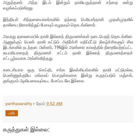
அறுத்தனர். அந்த இடம் இன்றும் தாலியறுத்தான் சந்தை என்று
வழங்கப்படுகிறது.
இந்தியச் சிந்தனையாளர்களில் தந்தை பெரியார்தான் முதன்முதலில்
தாலியை நிராகரித்துப் பேசவும் எழுதவும் தொடங்கினார்.
அவரது தலைமையில் தாலி இல்லாத் திருமணங்கள் நடைபெறத் தொடங்கின.
ஆணுக்குப் பெண் தாலி கட்டும் அதிர்ச்சி மதிப்பீட்டு நிகழ்ச்சிகளும் சில
இடங்களில் நடந்தன. பின்னர், 196இல் அண்ணா காலத்தில் நிறைவேற்றப்பட்ட
சுயமரியாதைத் திருமணச் சட்டம் தாலி இல்லாத் திருமணத்தைச்
சட்டபூர்வமாக அங்கீகரித்தது.
கடைசியாக ஒரு செய்தி, சங்க இலக்கியங்களில் தாலி மட்டுமல்ல,
பெண்ணுக்குரிய மங்கலப் பொருள்களாக இன்று கருதப்படும் மஞ்சள்,
குங்குமம் ஆகியவையும்கூட பேசப்படவே இல்லை.
parthasarathy r
நேரம்
9:52 AM
பகிர்
கருத்துகள் இல்லை: