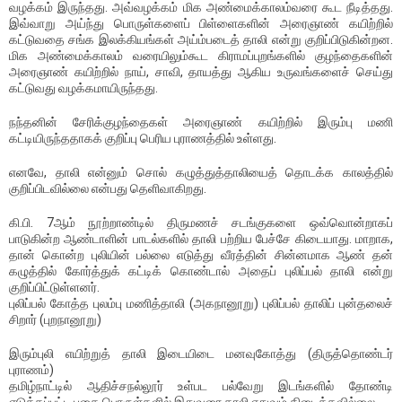
வழக்கம் இருந்தது. அவ்வழக்கம் மிக அண்மைக்காலம்வரை கூட நீடித்தது.
இவ்வாறு அய்ந்து பொருள்களைப் பிள்ளைகளின் அரைஞாண் கயிற்றில்
கட்டுவதை சங்க இலக்கியங்கள் அய்ம்படைத் தாலி என்று குறிப்பிடுகின்றன.
மிக அண்மைக்காலம் வரையிலும்கூட கிராமப்புறங்களில் குழந்தைகளின்
அரைஞாண் கயிற்றில் நாய், சாவி, தாயத்து ஆகிய உருவங்களைச் செய்து
கட்டுவது வழக்கமாயிருந்தது.
நந்தனின் சேரிக்குழந்தைகள் அரைஞாண் கயிற்றில் இரும்பு மணி
கட்டியிருந்ததாகக் குறிப்பு பெரிய புராணத்தில் உள்ளது.
எனவே, தாலி என்னும் சொல் கழுத்துத்தாலியைத் தொடக்க காலத்தில்
குறிப்பிடவில்லை என்பது தெளிவாகிறது.
கி.பி. 7ஆம் நூற்றாண்டில் திருமணச் சடங்குகளை ஒவ்வொன்றாகப்
பாடுகின்ற ஆண்டாளின் பாடல்களில் தாலி பற்றிய பேச்சே கிடையாது. மாறாக,
தான் கொன்ற புலியின் பல்லை எடுத்து வீரத்தின் சின்னமாக ஆண் தன்
கழுத்தில் கோர்த்துக் கட்டிக் கொண்டால் அதைப் புலிப்பல் தாலி என்று
குறிப்பிட்டுள்ளனர்.
புலிப்பல் கோத்த புலம்பு மணித்தாலி (அகநானூறு) புலிப்பல் தாலிப் புன்தலைச்
சிறார் (புறநானூறு)
இரும்புலி எயிற்றுத் தாலி இடையிடை மனவுகோத்து (திருத்தொண்டர்
புராணம்)
தமிழ்நாட்டில் ஆதிச்சநல்லூர் உள்பட பல்வேறு இடங்களில் தோண்டி
எடுக்கப்பட்ட புதை பொருள்களில் இதுவரை தாலி எதுவும் கிடைக்கவில்லை.