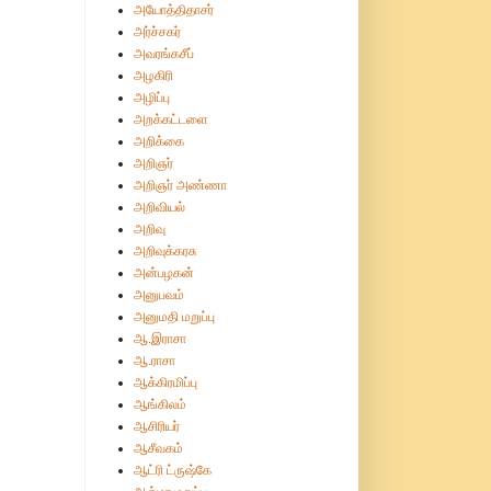
அயோத்திதாசர்
அர்ச்சகர்
அவரங்கசீப்
அழகிரி
அழிப்பு
அறக்கட்டளை
அறிக்கை
அறிஞர்
அறிஞர் அண்ணா
அறிவியல்
அறிவு
அறிவுக்கரசு
அன்பழகன்
அனுபவம்
அனுமதி மறுப்பு
ஆ.இராசா
ஆ.ராசா
ஆக்கிரமிப்பு
ஆங்கிலம்
ஆசிரியர்
ஆசீவகம்
ஆட்ரி ட்ருஷ்கே