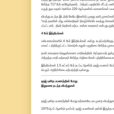
சேர்ந்த 717 பேர் உயிரிழந்தனர். அந்தப் பகுதியில் மீட்புப் 
மருத் துவ உதவி அளிக்க 220 ஆம்புலன்ஸ் வாகனங்கள் பயன்
விபத்து நடந்த இடத்தி லேயே இரண்டு முதலு தவி முகாம்கள
"சாத் தானின் மீது கல்லெறிதல்' நிகழ்ச்சியில் கலந்து கொ
பப்பட்டனர். திடீர் நெரிசல் ஏற்பட என்ன காரணம் என்பது குற
4 பேர் இந்தியர்கள்
பலியானவர்களில் 4 பேர் இந்தியர்கள் என்று கூறப்படுகிற
மாவட் டத்திற்குட்பட்ட கொடுங் கலூர் பகுதியை சேர்ந்த முகம
நான் காவதாக தெலுங்கானா மாநிலத்தின் அய்தராபாத் துக்கு 
அந்தந்த மாநி லத்தைச் சேர்ந்த அதிகா ரிகள் பத்திரிக்கையா
இந்தியர்கள் 1.5 லட்சம் பேர் நடப்பு ஆண்டு ஹஜ் பயணம் மே
பெரும் அதிர்ச்சியை ஏற்படுத்தி யுள்ளது.
ஹஜ் புனித பயணத்தின் போது
இதுவரை நடந்த விபத்துகள்
ஹஜ் புனித பயணத்தின் போது ஏற்கனவே பல முறை விபத்துகள் 
1975ஆ-ம் ஆண்டு டிசம்பர்: ஹஜ் பயணிகள் தங்கி இருந்த கூடா