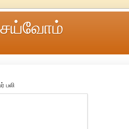
ெய்வோம்
ர் பலி