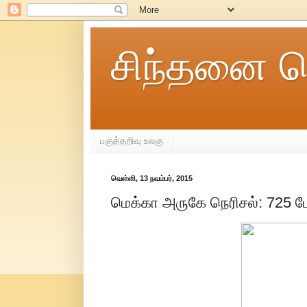
சிந்தனை ச
பகுத்தறிவு உலகு
வெள்ளி, 13 நவம்பர், 2015
மெக்கா அருகே நெரிசல்: 725 பே