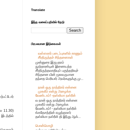
Translate
இந்த வலைப்பதிவில் தேடு
பிரபலமான இடுகைகள்
வள்ளலார் படைப்புகளில் காணும்
சீர்திருத்தச் சிந்தனைகள்
முன்னுரை இருபதாம்
நூற்றாண்டின் இணையற்ற
சீர்திருத்தவாதியும் பகுத்தறிவுச்
சிந்தனை யின் மூலவருமான
தந்தை பெரியார் அவர்களுக்கு மு...
நான் ஒரு நாத்திகர் என்னை
முசுலீம் என்று அழைக்க
வேண்டாம்! -தஸ்லிமா நஸ்ரீன்
்பட்டோர்
வ நான் ஒரு நாத்திகர் என்னை
முசுலீம் என்று அழைக்க
வேண்டாம்! - தஸ்லிமா நஸ்ரீன்
லை 11.30)
ங்கதேசத்தின் எழுத்தாளர்
் இடத்தில்
தஸ்லிமா நஸ்ரீன் தி இந்து ஆங்...
பொன்மொழி
நாடுகளைச்