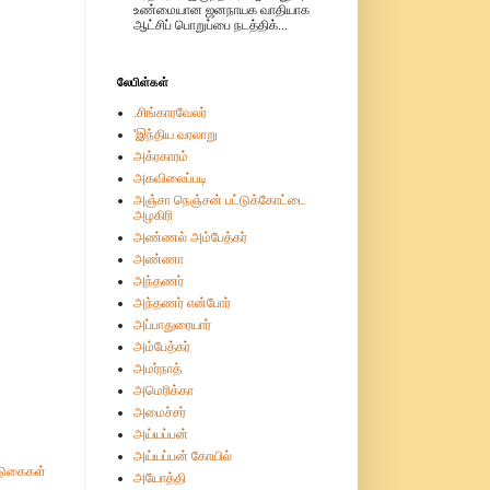
உண்மையான ஜனநாயக வாதியாக
ஆட்சிப் பொறுப்பை நடத்திக்...
லேபிள்கள்
.சிங்காரவேலர்
'இந்திய வரலாறு
அக்ரகாரம்
அகவிலைப்படி
அஞ்சா நெஞ்சன் பட்டுக்கோட்டை
அழகிரி
அண்ணல் அம்பேத்கர்
அண்ணா
அந்தணர்
அந்தணர் என்போர்
அப்பாதுரையார்
அம்பேத்கர்
அமர்நாத்
அமெரிக்கா
அமைச்சர்
அய்யப்பன்
அய்யப்பன் கோயில்
ுகைகள்
அயோத்தி