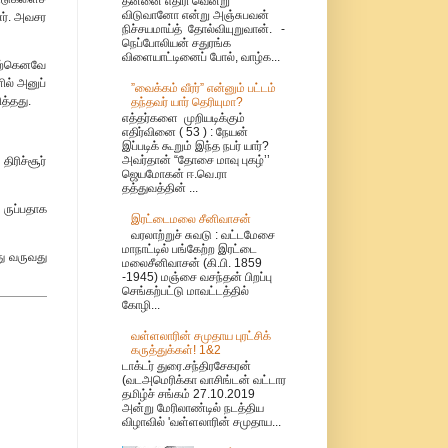
தன்னை எதிரி வென்று
விடுவானோ என்று அஞ்சுபவன்
ளனர். அவசர
நிச்சயமாய்த் தோல்வியுறுவான். -
நெப்போலியன் சதுரங்க
விளையாட்டினைப் போல், வாழ்க...
 ஏற்கெனவே
ில் அனுப்
”வைக்கம் வீரர்” என்னும் பட்டம்
த்தது.
தந்தவர் யார் தெரியுமா?
எத்தர்களை முறியடிக்கும்
எதிர்வினை ( 53 ) : நேயன்
இப்படிக் கூறும் இந்த நபர் யார்?
அவர்தான் “தோசை மாவு புகழ்’’
ிரிச்சூர்
ஜெயமோகன் ஈ.வெ.ரா
தத்துவத்தின் ...
 ருப்பதாக
இரட்டைமலை சீனிவாசன்
வரலாற்றுச் சுவடு : வட்டமேசை
மாநாட்டில் பங்கேற்ற இரட்டை
து வருவது
மலைசீனிவாசன் (கி.பி. 1859
-1945) மஞ்சை வசந்தன் பிறப்பு
செங்கற்பட்டு மாவட்டத்தில்
கோழி...
வள்ளலாரின் சமுதாய புரட்சிக்
கருத்துக்கள்! 1&2
டாக்டர் துரை.சந்திரசேகரன்
(வடஅமெரிக்கா வாசிங்டன் வட்டார
தமிழ்ச் சங்கம் 27.10.2019
அன்று மேரிலாண்டில் நடத்திய
விழாவில் 'வள்ளலாரின் சமுதாய...