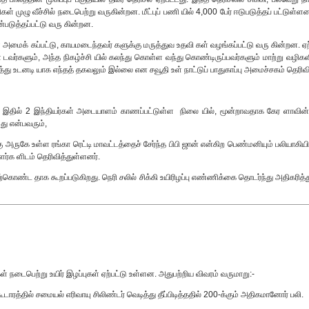
பணிகள் முழு வீச்சில் நடைபெற்று வருகின்றன. மீட்புப் பணி யில் 4,000 பேர் ஈடுபடுத்தப் பட்டுள்
படுத்தப்பட்டு வரு கின்றன.
் அமைக் கப்பட்டு, காயமடைந்தவர் களுக்கு மருத்துவ உதவி கள் வழங்கப்பட்டு வரு கின்றன.
ண் டவர்களும், அந்த நிகழ்ச்சி யில் கலந்து கொள்ள வந்து கொண்டிருப்பவர்களும் மாற்று வழிகள
ித்து உடனடி யாக எந்தத் தகவலும் இல்லை என சவூதி உள் நாட்டுப் பாதுகாப்பு அமைச்சகம் தெரிவி
து. இதில் 2 இந்தியர்கள் அடையாளம் காணப்பட்டுள்ள நிலை யில், மூன்றாவதாக கேர ளாவின் த
து என்பவரும்,
அருகே உள்ள ரங்கா ரெட்டி மாவட்டத்தைச் சேர்ந்த பிபி ஜான் என்கிற பெண்மனியும் பலியாகியி
ளர்க ளிடம் தெரிவித்துள்ளனர்.
ற்கொண்ட தாக கூறப்படுகிறது. நெரி சலில் சிக்கி உயிரிழப்பு எண்ணிக்கை தொடர்ந்து அதிகரித்
நடைபெற்று உயிர் இழப்புகள் ஏற்பட்டு உள்ளன. அதுபற்றிய விவரம் வருமாறு:-
ரத்தில் சமையல் எரிவாயு சிலிண்டர் வெடித்து தீப்பிடித்ததில் 200-க்கும் அதிகமானோர் பலி.