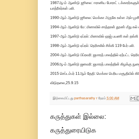
1987ஆ-ம் ஆண்டு ஜூலை: ஈரானிய போராட் டக்காரர்களுக்க
யாத்ரீகர்கள் பலி.
1990-ஆம் ஆண்டு ஜூலை: மெக்கா அருகே உள்ள அல்-முசீம் 
1994-ஆம் ஆண்டு மே: மினாவில் சாத்தான் தூண் மீது கல் எறி
1997-ஆம் ஆண்டு ஏப்ரல்: மினாவில் ஹஜ் பயணி கள் தங்கி இரு
1998-ஆம் ஆண்டு ஏப்ரல்: நெரிசலில் சிக்கி 119 பேர் பலி.
2004-ஆம் ஆண்டு பிப்ரவரி: ஜமாரத் பாலத்தில் ஏற்பட்ட நெரிச
2006ஆ-ம் ஆண்டு ஜனவரி: ஜமாரத் பாலத்தின் கிழக்கு நுழைவாய
2015 செப்டம்பர் 11ஆம் தேதி: மெக்கா பெரிய மசூதியில் கிரே
விடுதலை,25.9.15
இடுகையிட்டது
parthasarathy r
நேரம்
5:00 AM
கருத்துகள் இல்லை:
கருத்துரையிடுக