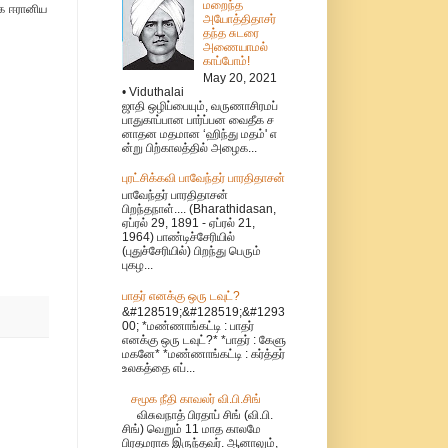
மறைந்த
க ஈரானிய
அயோத்திதாசர்
தந்த சுடரை
அணையாமல்
காப்போம்!
May 20, 2021
• Viduthalai
ஜாதி ஒழிப்பையும், வருணாசிரமப்
பாதுகாப்பான பார்ப்பன வைதீக ச
னாதன மதமான ‘ஹிந்து மதம்' எ
ன்று பிற்காலத்தில் அழைக...
புரட்சிக்கவி பாவேந்தர் பாரதிதாசன்
பாவேந்தர் பாரதிதாசன்
பிறந்தநாள்.... (Bharathidasan,
ஏப்ரல் 29, 1891 - ஏப்ரல் 21,
1964) பாண்டிச்சேரியில்
(புதுச்சேரியில்) பிறந்து பெரும்
புகழ...
பாதர் எனக்கு ஒரு டவுட்?
&#128519;&#128519;&#1293
00; *மண்ணாங்கட்டி : பாதர்
எனக்கு ஒரு டவுட்?* *பாதர் : கேளு
மகனே* *மண்ணாங்கட்டி : கர்த்தர்
உலகத்தை எப்...
சமூக நீதி காவலர் வி.பி.சிங்
விசுவநாத் பிரதாப் சிங் (வி.பி.
சிங்) வெறும் 11 மாத காலமே
பிரதமராக இருந்தவர். ஆனாலும்,