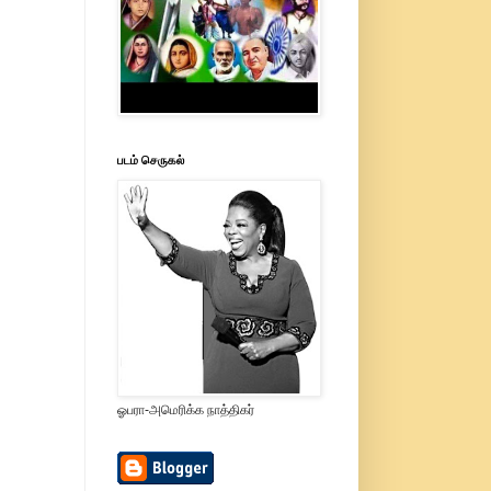
படம் செருகல்
ஓபரா-அமெரிக்க நாத்திகர்