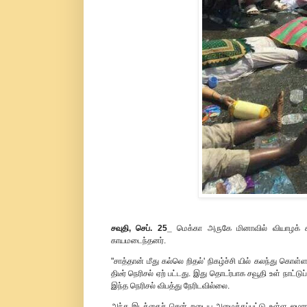
சவுதி, செப். 25_
மெக்கா அருகே மினாவில் வியாழக் கிழ
காயமடைந்தனர்.
"சாத்தான் மீது கல்லெ றிதல்' நிகழ்ச்சி யில் கலந்து கொ
திடீர் நெரிசல் ஏற் பட்டது. இது தொடர்பாக சவூதி உள் நாட்டு
இந்த நெரிசல் விபத்து நேரிடவில்லை.
அந்த இடத்தைச் சென் றடைய அமைக்கப்பட்டு உள்ள ஜமராத் பால