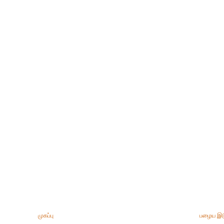
முகப்பு
பழைய இட