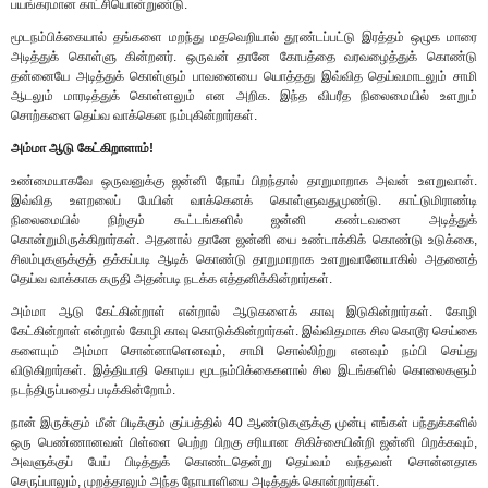
பயங்கரமான காட்சியொன்றுண்டு.
மூடநம்பிக்கையால் தங்களை மறந்து மதவெறியால் தூண்டப்பட்டு இரத்தம் ஒழுக மாரை
அடித்துக் கொள்ளு கின்றனர். ஒருவன் தானே கோபத்தை வரவழைத்துக் கொண்டு
தன்னையே அடித்துக் கொள்ளும் பாவனையை யொத்தது இவ்வித தெய்வமாடலும் சாமி
ஆடலும் மாரடித்துக் கொள்ளலும் என அறிக. இந்த விபரீத நிலைமையில் உளறும்
சொற்களை தெய்வ வாக்கென நம்புகின்றார்கள்.
அம்மா ஆடு கேட்கிறாளாம்!
உண்மையாகவே ஒருவனுக்கு ஜன்னி நோய் பிறந்தால் தாறுமாறாக அவன் உளறுவான்.
இவ்வித உளறலைப் பேயின் வாக்கெனக் கொள்ளுவதுமுண்டு. காட்டுமிராண்டி
நிலைமையில் நிற்கும் கூட்டங்களில் ஜன்னி கண்டவனை அடித்துக்
கொன்றுமிருக்கிறார்கள். அதனால் தானே ஜன்னி யை உண்டாக்கிக் கொண்டு உடுக்கை,
சிலம்புகளுக்குத் தக்கப்படி ஆடிக் கொண்டு தாறுமாறாக உளறுவானேயாகில் அதனைத்
தெய்வ வாக்காக கருதி அதன்படி நடக்க எத்தனிக்கின்றார்கள்.
அம்மா ஆடு கேட்கின்றாள் என்றால் ஆடுகளைக் காவு இடுகின்றார்கள். கோழி
கேட்கின்றாள் என்றால் கோழி காவு கொடுக்கின்றார்கள். இவ்விதமாக சில கொடூர செய்கை
களையும் அம்மா சொன்னாளெனவும், சாமி சொல்லிற்று எனவும் நம்பி செய்து
விடுகிறார்கள். இத்தியாதி கொடிய மூடநம்பிக்கைகளால் சில இடங்களில் கொலைகளும்
நடந்திருப்பதைப் படிக்கின்றோம்.
நான் இருக்கும் மீன் பிடிக்கும் குப்பத்தில் 40 ஆண்டுகளுக்கு முன்பு எங்கள் பந்துக்களில்
ஒரு பெண்ணானவள் பிள்ளை பெற்ற பிறகு சரியான சிகிச்சையின்றி ஜன்னி பிறக்கவும்,
அவளுக்குப் பேய் பிடித்துக் கொண்டதென்று தெய்வம் வந்தவள் சொன்னதாக
செருப்பாலும், முறத்தாலும் அந்த நோயாளியை அடித்துக் கொன்றார்கள்.