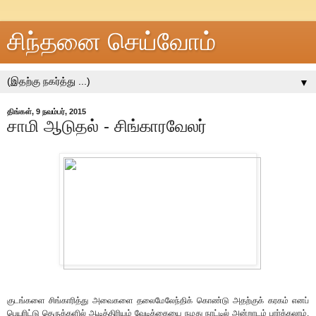
சிந்தனை செய்வோம்
▼
திங்கள், 9 நவம்பர், 2015
சாமி ஆடுதல் - சிங்காரவேலர்
குடங்களை சிங்காரித்து அவைகளை தலைமேலேந்திக் கொண்டு அதற்குக் கரகம் எனப்
பெயரிட்டு தெருக்களில் ஆடித்திரியும் வேடிக்கையை நமது நாட்டில் அன்றாடம் பார்க்கலாம்.