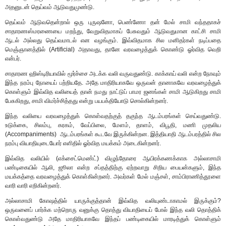
அதனுடன் தெய்வம் ஆடுவதுமுண்டு.
தெய்வம் ஆடுவதென்றால் ஒரு புருஷனோ, பெண்ணோ தன் மேல் சாமி வந்ததாகச்
சாதாரணஸ்மரணையை மறந்து, வேறுவிதமாகப் பேசுவதும் ஆடுவதுமான காட்சி சாமி
ஆடல் அல்லது தெய்வமாடல் என வழங்கும். இவ்விதமாக சில மனிதர்கள் நடிப்பதை
மெஞ்ஞானத்தில் (Artificial) அதாவது, தானே வரவழைத்துக் கொண்டு ஓர்வித வெறி
என்பர்.
சாதாரண ஹிஸ்டிரியாவில் மூர்ச்சை அடக்க வலி வருவதுண்டு. காக்காய் வலி என்ற நோவும்
இந்த நரம்பு நோயைப் பற்றியதே. அதே மாதிரியாகவே ஒருவன் தானாகவே வரவழைத்துக்
கொள்ளும் இவ்வித வலியைத் தான் நமது நாட்டுப் பாமர ஜனங்கள் சாமி ஆடுகிறது சாமி
பேசுகிறது, சாமி விமர்ச்சித்தது என்று பயபக்தியோடு சொல்கின்றனர்.
இந்த வலியை வரவழைத்துக் கொள்வதற்குத் தகுந்த ஆடம்பரங்கள் செய்வதுண்டு.
உடுக்கை, சிலம்பு, கரகம், வேப்பிலை, மேளம், தாளம், விபூதி, மணி முதலிய
(Accompaniments) ஆடம்பரங்கள் கூடவே இருக்கின்றன. இத்தியாதி ஆடம்பரத்தில் சில
நரம்பு வியாதியுடையோர் எளிதில் ஓர்வித மயக்கம் அடைகின்றனர்.
இவ்வித வலியில் (எக்சைட்மெண்ட்) விழுந்தோரை ஆயிரக்கணக்காக அல்லாசாமி
பண்டிகையில் ஆலி, ஜூலா என்ற சப்தத்திற்கு ஏற்றவாறு சிறிய பையன்களும், இந்த
மயக்கத்தை வரவழைத்துக் கொள்கின்றனர். அவர்கள் மேல் மஞ்சள், சாம்பிராணித்தூளை
வாரி வாரி எறிகின்றனர்.
அல்லாசாமி கோஷத்தில் யாருக்குத்தான் இவ்வித வலியுண்டாகாமல் இருக்கும்?
ஒருவனைப் பார்க்க மற்றொரு வனுக்கு தொத்து வியாதியைப் போல் இந்த வலி தொத்திக்
கொள்வதுண்டு அதே மாதிரியாகவே இந்தப் பண்டிகையில் மாரடித்துக் கொள்ளும்