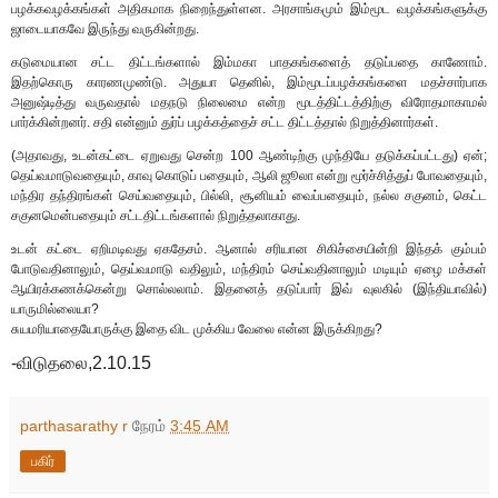
பழக்கவழக்கங்கள் அதிகமாக நிறைந்துள்ளன. அரசாங்கமும் இம்மூட வழக்கங்களுக்கு
ஜாடையாகவே இருந்து வருகின்றது.
கடுமையான சட்ட திட்டங்களால் இம்மகா பாதகங்களைத் தடுப்பதை காணோம்.
இதற்கொரு காரணமுண்டு. அதுயா தெனில், இம்மூடப்பழக்கங்களை மதச்சார்பாக
அனுஷ்டித்து வருவதால் மதநடு நிலைமை என்ற மூடத்திட்டத்திற்கு விரோதமாகாமல்
பார்க்கின்றனர். சதி என்னும் துர்ப் பழக்கத்தைச் சட்ட திட்டத்தால் நிறுத்தினார்கள்.
(அதாவது, உடன்கட்டை ஏறுவது சென்ற 100 ஆண்டிற்கு முந்தியே தடுக்கப்பட்டது) ஏன்;
தெய்வமாடுவதையும், காவு கொடுப் பதையும், ஆலி ஜூலா என்று மூர்ச்சித்துப் போவதையும்,
மந்திர தந்திரங்கள் செய்வதையும், பில்லி, சூனியம் வைப்பதையும், நல்ல சகுனம், கெட்ட
சகுனமென்பதையும் சட்டதிட்டங்களால் நிறுத்தலாகாது.
உடன் கட்டை ஏறிமடிவது ஏகதேசம். ஆனால் சரியான சிகிச்சையின்றி இந்தக் கும்பம்
போடுவதினாலும், தெய்வமாடு வதிலும், மந்திரம் செய்வதினாலும் மடியும் ஏழை மக்கள்
ஆயிரக்கணக்கென்று சொல்லலாம். இதனைத் தடுப்பார் இவ் வுலகில் (இந்தியாவில்)
யாருமில்லையா?
சுயமரியாதையோருக்கு இதை விட முக்கிய வேலை என்ன இருக்கிறது?
-விடுதலை,2.10.15
parthasarathy r
நேரம்
3:45 AM
பகிர்