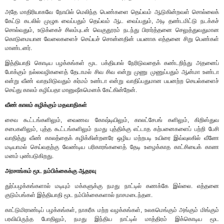
அதே மாதிரியாகவே நோயில் மெலிந்த பெண்களை தெய்வம் ஆடுகின்றவள் சொல்லைக்
கேட்டு கடலில் முழுக வைப்பதும் தெய்வம் ஆட வைப்பதும், அடி தண்டமிட்டு நடக்கச்
சொல்வதும், உடுக்கைச் சிலம்புடன் வெகுதூரம் நடந்து பிரார்த்தனை செலுத்துவதுமான
கொடுமையான வேலைகளைச் செய்யச் சொன்னதின் பயனாக எத்தனை சிறு பெண்கள்
மாண்டனர்.
இத்தியாதி கொடிய பழக்கங்கள் மூட பக்தியால் நேரிடுவதைக் கண்டறிந்து அதனைப்
போக்கும் நல்லவழிகளைத் தேடாமல் சிவ சிவ என்று முணு முணுப்பதும் ஆன்மா உண்டா
என்று வீண் வாதமிடுவதும் கர்மம் உண்டா என்று வாதிப்பதுமான பயனற்ற செயல்களைச்
செய்து காலம் கழிப்பதா மானுஷீகமெனக் கேட்கின்றேன்.
வீண் காலம் கழிக்கும் மதவாதிகள்
சைவ கூட்டங்களிலும், வைணவ கோஷ்டியிலும், காலட்சேபங் களிலும், கிறிஸ்துவ
சபைகளிலும், புத்த கூட்டங்களிலும் நமது புத்திக்கு எட்டாத கற்பனைகளைப் பற்றி பேசி
வாதித்து வீண் காலத்தைக் கழிக்கின்றனரே ஒழிய மற்றபடி உயிரை இவ்வுலகில் வீணே
மடியாமல் செய்வதற்கு வேண்டிய பரிகாரங்களைத் தேடி உழைக்காத காட்சியைக் காண
மனம் புண்படுகிறது.
அரசாங்கம் மூட நம்பிக்கைக்கு ஆதரவு
துர்ப்பழக்கங்களால் மடியும் மக்களுக்கு நமது நாட்டில் கணக்கே இல்லை. எத்தனை
குடும்பங்கள் இத்தியாதி மூட நம்பிக்கைகளால் நாசமடைந்தன.
காட்டுமிராண்டிப் பழக்கங்கள், நாகரீக மற்ற வழக்கங்கள், உலகமெங்கும் அங்கும் மிங்கும்
பரவியிருந்த போதிலும், நமது இந்திய நாட்டில் மாத்திரம் இக்கொடிய மூட