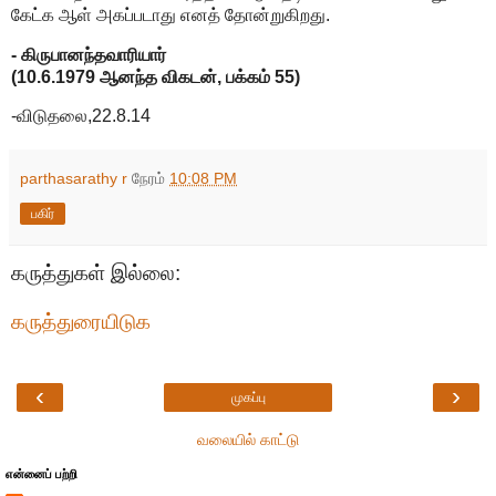
கேட்க ஆள் அகப்படாது எனத் தோன்றுகிறது.
- கிருபானந்தவாரியார்
(10.6.1979 ஆனந்த விகடன், பக்கம் 55)
-விடுதலை,22.8.14
parthasarathy r
நேரம்
10:08 PM
பகிர்
கருத்துகள் இல்லை:
கருத்துரையிடுக
‹
›
முகப்பு
வலையில் காட்டு
என்னைப் பற்றி