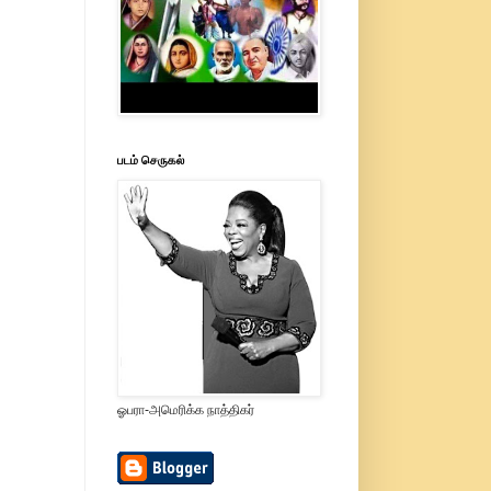
படம் செருகல்
ஓபரா-அமெரிக்க நாத்திகர்