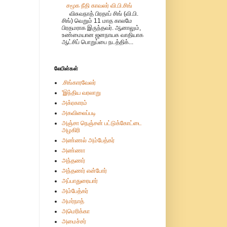
சமூக நீதி காவலர் வி.பி.சிங்
விசுவநாத் பிரதாப் சிங் (வி.பி.
சிங்) வெறும் 11 மாத காலமே
பிரதமராக இருந்தவர். ஆனாலும்,
உண்மையான ஜனநாயக வாதியாக
ஆட்சிப் பொறுப்பை நடத்திக்...
லேபிள்கள்
.சிங்காரவேலர்
'இந்திய வரலாறு
அக்ரகாரம்
அகவிலைப்படி
அஞ்சா நெஞ்சன் பட்டுக்கோட்டை
அழகிரி
அண்ணல் அம்பேத்கர்
அண்ணா
அந்தணர்
அந்தணர் என்போர்
அப்பாதுரையார்
அம்பேத்கர்
அமர்நாத்
அமெரிக்கா
அமைச்சர்