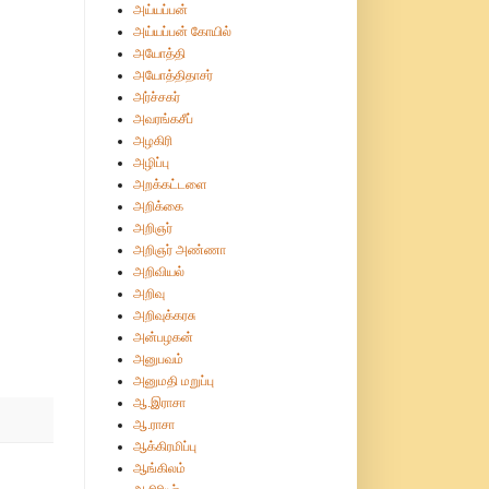
அய்யப்பன்
அய்யப்பன் கோயில்
அயோத்தி
அயோத்திதாசர்
அர்ச்சகர்
அவரங்கசீப்
அழகிரி
அழிப்பு
அறக்கட்டளை
அறிக்கை
அறிஞர்
அறிஞர் அண்ணா
அறிவியல்
அறிவு
அறிவுக்கரசு
அன்பழகன்
அனுபவம்
அனுமதி மறுப்பு
ஆ.இராசா
ஆ.ராசா
ஆக்கிரமிப்பு
ஆங்கிலம்