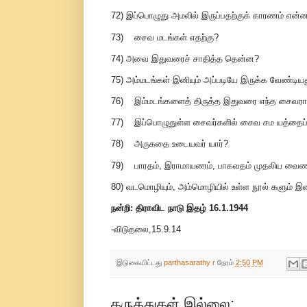
72) இப்பொழுது அமலில் இருப்பதற்குக் காரணம் என்
73) சைவ மடங்கள் எதற்கு?
74) அவை இதுவரைச் சாதித்த தென்ன?
75) அம்மடங்கள் இனியும் அப்படியே இருக்க வேண்டி
76) இம்மடங்களைத் திருத்த இதுவரை எந்த சைவராவ
77) இப்பொழுதுள்ள சைவர்களில் சைவ சம யத்தைப் பற
78) அருகதை உடையவர் யார்?
79) பாரதம், இராமாயணம், பாகவதம் முதலிய வைணவப்
80) வடமொழியும், அம்மொழியில் உள்ள நூல் களும் இன
நன்றி: திராவிட நாடு இதழ் 16.1.1944
-விடுதலை,15.9.14
இடுகையிட்டது
parthasarathy r
நேரம்
2:50 PM
கருத்துகள் இல்லை: