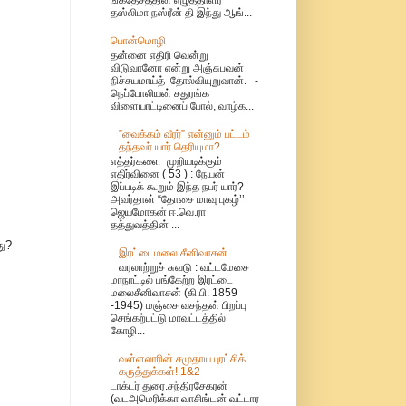
தஸ்லிமா நஸ்ரீன் தி இந்து ஆங்...
பொன்மொழி
தன்னை எதிரி வென்று
விடுவானோ என்று அஞ்சுபவன்
நிச்சயமாய்த் தோல்வியுறுவான். -
நெப்போலியன் சதுரங்க
விளையாட்டினைப் போல், வாழ்க...
”வைக்கம் வீரர்” என்னும் பட்டம்
தந்தவர் யார் தெரியுமா?
எத்தர்களை முறியடிக்கும்
எதிர்வினை ( 53 ) : நேயன்
இப்படிக் கூறும் இந்த நபர் யார்?
அவர்தான் “தோசை மாவு புகழ்’’
ஜெயமோகன் ஈ.வெ.ரா
தத்துவத்தின் ...
ு?
இரட்டைமலை சீனிவாசன்
வரலாற்றுச் சுவடு : வட்டமேசை
மாநாட்டில் பங்கேற்ற இரட்டை
மலைசீனிவாசன் (கி.பி. 1859
-1945) மஞ்சை வசந்தன் பிறப்பு
செங்கற்பட்டு மாவட்டத்தில்
கோழி...
வள்ளலாரின் சமுதாய புரட்சிக்
கருத்துக்கள்! 1&2
டாக்டர் துரை.சந்திரசேகரன்
(வடஅமெரிக்கா வாசிங்டன் வட்டார