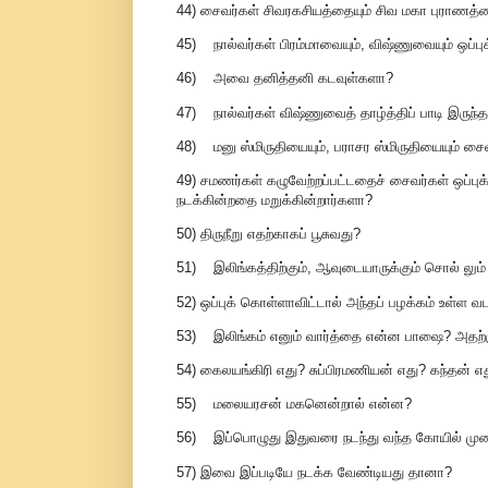
44) சைவர்கள் சிவரகசியத்தையும் சிவ மகா புராணத்தை
45) நால்வர்கள் பிரம்மாவையும், விஷ்ணுவையும் ஒப்ப
46) அவை தனித்தனி கடவுள்களா?
47) நால்வர்கள் விஷ்ணுவைத் தாழ்த்திப் பாடி இருந
48) மனு ஸ்மிருதியையும், பராசர ஸ்மிருதியையும் சை
49) சமணர்கள் கழுவேற்றப்பட்டதைச் சைவர்கள் ஒப்ப
நடக்கின்றதை மறுக்கின்றார்களா?
50) திருநீறு எதற்காகப் பூசுவது?
51) இலிங்கத்திற்கும், ஆவுடையாருக்கும் சொல் லு
52) ஒப்புக் கொள்ளாவிட்டால் அந்தப் பழக்கம் உள்ள 
53) இலிங்கம் எனும் வார்த்தை என்ன பாஷை? அதற்கு
54) கைலயங்கிரி எது? சுப்பிரமணியன் எது? கந்தன் எ
55) மலையரசன் மகனென்றால் என்ன?
56) இப்பொழுது இதுவரை நடந்து வந்த கோயில் முற
57) இவை இப்படியே நடக்க வேண்டியது தானா?