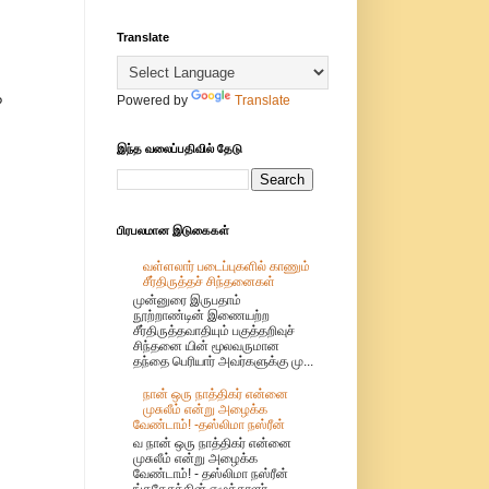
Translate
Powered by
Translate
?
இந்த வலைப்பதிவில் தேடு
பிரபலமான இடுகைகள்
வள்ளலார் படைப்புகளில் காணும்
சீர்திருத்தச் சிந்தனைகள்
முன்னுரை இருபதாம்
நூற்றாண்டின் இணையற்ற
சீர்திருத்தவாதியும் பகுத்தறிவுச்
சிந்தனை யின் மூலவருமான
தந்தை பெரியார் அவர்களுக்கு மு...
நான் ஒரு நாத்திகர் என்னை
முசுலீம் என்று அழைக்க
வேண்டாம்! -தஸ்லிமா நஸ்ரீன்
வ நான் ஒரு நாத்திகர் என்னை
முசுலீம் என்று அழைக்க
வேண்டாம்! - தஸ்லிமா நஸ்ரீன்
ங்கதேசத்தின் எழுத்தாளர்