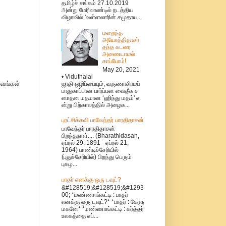
தமிழ்ச் சங்கம் 27.10.2019
அன்று மேரிலாண்டில் நடத்திய
விழாவில் 'வள்ளலாரின் சமுதாய...
மறைந்த
அயோத்திதாசர்
தந்த சுடரை
அணையாமல்
காப்போம்!
May 20, 2021
• Viduthalai
சவங்கள்
ஜாதி ஒழிப்பையும், வருணாசிரமப்
பாதுகாப்பான பார்ப்பன வைதீக ச
னாதன மதமான ‘ஹிந்து மதம்' எ
ன்று பிற்காலத்தில் அழைக...
புரட்சிக்கவி பாவேந்தர் பாரதிதாசன்
பாவேந்தர் பாரதிதாசன்
பிறந்தநாள்.... (Bharathidasan,
ஏப்ரல் 29, 1891 - ஏப்ரல் 21,
1964) பாண்டிச்சேரியில்
(புதுச்சேரியில்) பிறந்து பெரும்
புகழ...
பாதர் எனக்கு ஒரு டவுட்?
&#128519;&#128519;&#1293
00; *மண்ணாங்கட்டி : பாதர்
எனக்கு ஒரு டவுட்?* *பாதர் : கேளு
மகனே* *மண்ணாங்கட்டி : கர்த்தர்
உலகத்தை எப்...