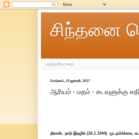
சிந்தனை ச
பகுத்தறிவு உலகு
செவ்வாய், 10 ஜனவரி, 2017
ஆரியம் - மதம் - கடவுளுக்கு 
திராவிட நாடு இதழில் (16.1.1944) மூடநம்பிக்கை, க