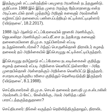
இதற்குமுன் சட்டமன்றத்தில் பலமுறை அமளிகள் நடந்ததுண்டு.
குறிப்பாக 1988 இல் இந்த முறை அதற்கு நேர்மாறானது என்ற
அடிப்படையில் தான் முத்தமிழ் அறிஞர் கலைஞர் அவர்களின்
வழிகாட்டும் தலைமைப் பண்பைப்பற்றியும் சுட்டிக்காட்டியுள்ளார்
(‘விடுதலை’, 18.2.2017).
1988 ஆம் ஆண்டு சட்டப்பேரவையில் ஜானகி அணிக்கும்,
ஜெயலலிதா அணிக்கும் பலப்பரீட்சை நடந்தபோது கலைஞர்
தலைமையிலான தி.மு.க. உறுப்பினர்கள் எப்படி
நடந்துகொண்டார்கள்? அந்தப் பொருளில்தான் திராவிடர் கழகத்
தலைவர் தம் அறிக்கையில் இப்பொழுது சுட்டிக்காட்டியிருந்தார்.
இப்பொழுது தமிழ்நாடு சட்டப்பேரவை நடவடிக்கைகள் குறித்து
கழகத் தலைவர் எப்படி அறிக்கை வெளியிட்டுள்ளாரோ - அதே
முறையில்தான் அன்றைக்கும் அறிக்கை வெளியிட்டு இருந்தார்.
சபாநாயகருக்குரிய உரிமை குறித்தும் தெளிவுபடுத்தி இருந்தார்
(‘விடுதலை’, 8.1.1988).
செய்தியாளர்கள் தி.மு.க. செயல் தலைவர் தளபதி மு.க.ஸ்டாலின்
அவர்களிடம் கேட்ட கேள்விக்கு, அவர் அளித்த பதில்
பாராட்டத்தகுந்ததுதானா?
செய்தியாளர்: நீங்கள் வருத்தம் தெரிவித்திருந்தாலும், திராவிட