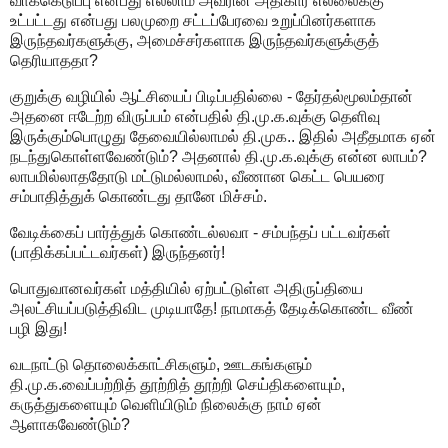
வாக்கெடுப்பு என்பது எல்லாம் அவரின் அதிகார எல்லைக்கு
உட்பட்டது என்பது பலமுறை சட்டப்பேரவை உறுப்பினர்களாக
இருந்தவர்களுக்கு, அமைச்சர்களாக இருந்தவர்களுக்குத்
தெரியாததா?
குறுக்கு வழியில் ஆட்சியைப் பிடிப்பதில்லை - தேர்தல்மூலம்தான்
அதனை ஈடேற்ற விருப்பம் என்பதில் தி.மு.க.வுக்கு தெளிவு
இருக்கும்பொழுது தேவையில்லாமல் தி.முக.. இதில் அதீதமாக ஏன்
நடந்துகொள்ளவேண்டும்? அதனால் தி.மு.க.வுக்கு என்ன லாபம்?
லாபமில்லாததோடு மட்டுமல்லாமல், வீணான கெட்ட பெயரை
சம்பாதித்துக் கொண்டது தானே மிச்சம்.
வேடிக்கைப் பார்த்துக் கொண்டல்லவா - சம்பந்தப் பட்டவர்கள்
(பாதிக்கப்பட்டவர்கள்) இருந்தனர்!
பொதுவானவர்கள் மத்தியில் ஏற்பட்டுள்ள அதிருப்தியை
அலட்சியப்படுத்திவிட முடியாதே! நாமாகத் தேடிக்கொண்ட வீண்
பழி இது!
வடநாட்டு தொலைக்காட்சிகளும், ஊடகங்களும்
தி.மு.க.வைப்பற்றித் தூற்றித் தூற்றி செய்திகளையும்,
கருத்துகளையும் வெளியிடும் நிலைக்கு நாம் ஏன்
ஆளாகவேண்டும்?