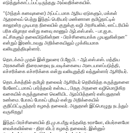
எடுத்துக்காட்டப்பட்டிருந்தது அவ்வறிக்கையில்.
‘‘(அந்தக் கனவுகளை) அப்பட்டமாக ஆரிய ஏடுகளும், மக்கள்
ஆதரவைப் பெற்று இந்தப் பெரியார் மண்ணான தமிழ்நாட்டில்
காலூன்ற முடியாத நிலையில் குறுக்கு வழி அரசியலில், லாட்டரியில்
பரிசு விழாதா என்று கனவு காணும் ஆர்.எஸ்.எஸ். - பா.ஜ.க.
கட்சிகளும் தலையிடுகின்றன - பிரச்சினையாக்க முயலுகின்றன’’
என்றும் இரண்டாவது அறிக்கையிலும் முக்கியமாக
வலியுறுத்தியுள்ளார்.
தொடக்கம் முதல் இன்றுவரை பி.ஜே.பி. - ஆர்.எஸ்.எஸ். மத்திய
அரசுகளின் திரைமறைவு நடவடிக்கையை அடையாளப்படுத்தி,
எச்சரிக்கை எச்சரிக்கை என்று வலியுறுத்தி வந்துள்ளார் ஆசிரியர்.
தொடக்கத்தில் தமிழர் தலைவர் ஆசிரியர் தெரிவித்த கருத்துகளை
மேலோட்டமாகப் பார்த்தவர் கள்கூட, பிறகு அதனை வழிமொழிகிற
வகையில் கருத்துகளை வெளியிட ஆரம்பித்தனர் என்பதுதான்
உண்மை. போகப் போகப் புரியும் என்று அறிக்கையில்
குறிப்பிட்டிருந்தார் கழகத் தலைவர். அதுதான் இப்பொழுது நடந்தும்
வருகிறது!
இந்தப் பிரச்சினையில் தி.மு.க.மீது எந்தவித உரசலோ, விமர்சனமோ
வைக்கவில்லை - திரா விடர் கழகத் தலைவர். இன்னும்