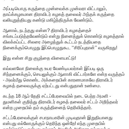
அப்படியொரு கருத்தை முன்வைக்க முன்வரா விட்டாலும்,
தாய்க்கழகமான திராவிடர் கழகத் தலைவர் அந்தக் கருத்தை
வலியுறுத்தியது கண்டு மகிழ்ந்திருக்க வேண்டும்.
ஆனால், நடந்தது என்ன? திராவிடர் கழகத்தைச்
சங்கடப்படுத்தவேண்டும் என்று நினைத்துக் கொண்டு கழகத்தால்
விலக்கப்பட்ட சிலரை அழைத்துக் கூட்டம் நடத்தியதை
நினைக்கும்பொழுது இப்பொழுதுகூட ‘‘சிரிப்புதான்’’ வருகிறது!
இது என்ன சிறு குழந்தை விளையாட்டு!
எவ்வளவோ நிலைக்கு உயர வேண்டியவர்கள் இப்படி ஒரு
சிந்தனைக்கும், செயலுக்கும் ஆளாகி விட்டார்களே என்ற வருத்தம்
- அவர்மீது கொண்ட அக்கறையின் காரணமாகவே திராவிடர்
கழகத் தலைவருக்கு ஏற்பட்டது என்பதுதான் உண்மை.
கடந்த 18 ஆம் தேதி சட்டப்பேரவையில் நடை பெற்ற அமளி -
துமளிகள் குறித்து திராவிடர் கழகத் தலைவர் சட்டம் அறிந்தவர்
என்ற முறையில் தம் கருத்தினைத் தெரிவித்தார்.
சட்டப்பேரவைக்குள் சபாநாயகரின் முடிவுதான் இறுதியானது
என்பது எல்லோருக்கும் தெரிந்த ஒன்றே! எந்த முறையில்