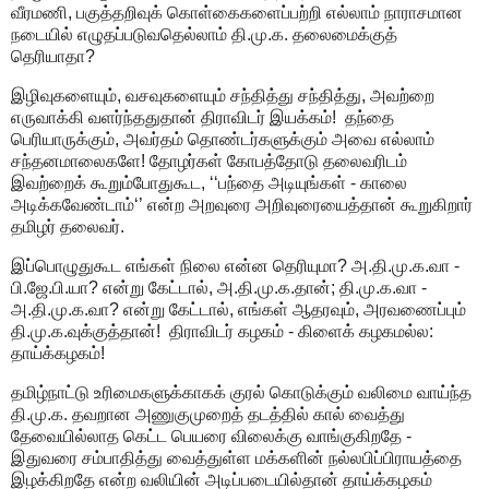
வீரமணி, பகுத்தறிவுக் கொள்கைகளைப்பற்றி எல்லாம் நாராசமான
நடையில் எழுதப்படுவதெல்லாம் தி.மு.க. தலைமைக்குத்
தெரியாதா?
இழிவுகளையும், வசவுகளையும் சந்தித்து சந்தித்து, அவற்றை
எருவாக்கி வளர்ந்ததுதான் திராவிடர் இயக்கம்! தந்தை
பெரியாருக்கும், அவர்தம் தொண்டர்களுக்கும் அவை எல்லாம்
சந்தனமாலைகளே! தோழர்கள் கோபத்தோடு தலைவரிடம்
இவற்றைக் கூறும்போதுகூட, ‘‘பந்தை அடியுங்கள் - காலை
அடிக்கவேண்டாம்‘’ என்ற அறவுரை அறிவுரையைத்தான் கூறுகிறார்
தமிழர் தலைவர்.
இப்பொழுதுகூட எங்கள் நிலை என்ன தெரியுமா? அ.தி.மு.க.வா -
பி.ஜே.பி.யா? என்று கேட்டால், அ.தி.மு.க.தான்; தி.மு.க.வா -
அ.தி.மு.க.வா? என்று கேட்டால், எங்கள் ஆதரவும், அரவணைப்பும்
தி.மு.க.வுக்குத்தான்! திராவிடர் கழகம் - கிளைக் கழகமல்ல:
தாய்க்கழகம்!
தமிழ்நாட்டு உரிமைகளுக்காகக் குரல் கொடுக்கும் வலிமை வாய்ந்த
தி.மு.க. தவறான அணுகுமுறைத் தடத்தில் கால் வைத்து
தேவையில்லாத கெட்ட பெயரை விலைக்கு வாங்குகிறதே -
இதுவரை சம்பாதித்து வைத்துள்ள மக்களின் நல்லபிப்பிராயத்தை
இழக்கிறதே என்ற வலியின் அடிப்படையில்தான் தாய்க்கழகம்