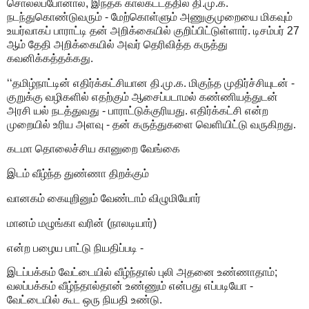
சொல்லப்போனால், இந்தக் காலகட்டத்தில் தி.மு.க.
நடந்துகொண்டுவரும் - மேற்கொள்ளும் அணுகுமுறையை மிகவும்
உயர்வாகப் பாராட்டி தன் அறிக்கையில் குறிப்பிட்டுள்ளார். டிசம்பர் 27
ஆம் தேதி அறிக்கையில் அவர் தெரிவித்த கருத்து
கவனிக்கத்தக்கது.
‘‘தமிழ்நாட்டின் எதிர்க்கட்சியான தி.மு.க. மிகுந்த முதிர்ச்சியுடன் -
குறுக்கு வழிகளில் எதற்கும் ஆசைப்படாமல் கண்ணியத்துடன்
அரசி யல் நடத்துவது - பாராட்டுக்குரியது. எதிர்க்கட்சி என்ற
முறையில் உரிய அளவு - தன் கருத்துகளை வெளியிட்டு வருகிறது.
கடமா தொலைச்சிய கானுறை வேங்கை
இடம் வீழ்ந்த துண்ணா திறக்கும்
வானகம் கையுறினும் வேண்டாம் விழுமியோர்
மானம் மழுங்கா வரின் (நாலடியார்)
என்ற பழைய பாட்டு நியதிப்படி -
இடப்பக்கம் வேட்டையில் வீழ்ந்தால் புலி அதனை உண்ணாதாம்;
வலப்பக்கம் வீழ்ந்தால்தான் உண்ணும் என்பது எப்படியோ -
வேட்டையில் கூட ஒரு நியதி உண்டு.