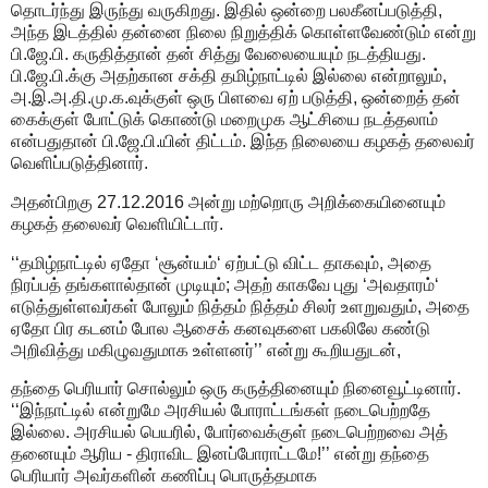
தொடர்ந்து இருந்து வருகிறது. இதில் ஒன்றை பலகீனப்படுத்தி,
அந்த இடத்தில் தன்னை நிலை நிறுத்திக் கொள்ளவேண்டும் என்று
பி.ஜே.பி. கருதித்தான் தன் சித்து வேலையையும் நடத்தியது.
பி.ஜே.பி.க்கு அதற்கான சக்தி தமிழ்நாட்டில் இல்லை என்றாலும்,
அ.இ.அ.தி.மு.க.வுக்குள் ஒரு பிளவை ஏற் படுத்தி, ஒன்றைத் தன்
கைக்குள் போட்டுக் கொண்டு மறைமுக ஆட்சியை நடத்தலாம்
என்பதுதான் பி.ஜே.பி.யின் திட்டம். இந்த நிலையை கழகத் தலைவர்
வெளிப்படுத்தினார்.
அதன்பிறகு 27.12.2016 அன்று மற்றொரு அறிக்கையினையும்
கழகத் தலைவர் வெளியிட்டார்.
‘‘தமிழ்நாட்டில் ஏதோ ‘சூன்யம்‘ ஏற்பட்டு விட்ட தாகவும், அதை
நிரப்பத் தங்களால்தான் முடியும்; அதற் காகவே புது ‘அவதாரம்‘
எடுத்துள்ளவர்கள் போலும் நித்தம் நித்தம் சிலர் உளறுவதும், அதை
ஏதோ பிர கடனம் போல ஆசைக் கனவுகளை பகலிலே கண்டு
அறிவித்து மகிழுவதுமாக உள்ளனர்’’ என்று கூறியதுடன்,
தந்தை பெரியார் சொல்லும் ஒரு கருத்தினையும் நினைவூட்டினார்.
‘‘இந்நாட்டில் என்றுமே அரசியல் போராட்டங்கள் நடைபெற்றதே
இல்லை. அரசியல் பெயரில், போர்வைக்குள் நடைபெற்றவை அத்
தனையும் ஆரிய - திராவிட இனப்போராட்டமே!’’ என்று தந்தை
பெரியார் அவர்களின் கணிப்பு பொருத்தமாக