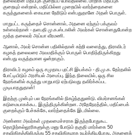
தலைவரின் மதிப்புக் குறையப் போவதில்லை. மாறாக மதிப்புக்
குறையும் என்றால், மதிப்பில்லா முறையில் வார்த்தைகளை
கருத்துகளைக் கையாள நேரிடும் என்பதுதானே அதன் பொருள்.
மாறுபட்ட கருத்தைச் சொன்னால், அதனை ஏற்கும் பக்குவம்
உள்ளவர்தான் - தளபதி மு.க.ஸ்டாலின் அவர்கள் சொன்னதுபோன்ற
மூத்த தலைவர் அய்யா வீரமணி.
ஆனால், அவர் சொன்ன பதிலில்தான் சுற்றி வளைத்து, திராவிடர்
கழகத் தலைவரை அவமதிக்கும் பொருள் பொதிந்திருக்கிறது
என்பது வருத்தமான ஒன்றாகும்.
திராவிடர் கழகம் ஒரு சமுதாய புரட்சி இயக்கம் - தி.மு.க. தேர்தலில்
போட்டியிடும் அரசியல் அமைப்பு. இந்த நிலையில், ஒரு சில
நேரங்களில் கருத்து மாறுபாடு ஏற்படுவது தவிர்க்கப்பட
முடியாததுதான்!
இதற்கு முன்பும் பல நேரங்களில் நிகழ்ந்ததுண்டு. விமர்சனங்கள்
கடுமையாகக்கூட இருந்திருக்கின்றன. அதேநேரத்தில், மதிப்பைக்
குறைக்கும் பேச்சுக்கே, வார்த்தைக்கே இடமில்லை.
அண்ணா அவர்கள் முதலமைச்சராக இருந்தபோதுகூட
தொழிற்கல்லூரிகளுக்கு மனு போடும் தகுதி மார்க்கை 50
சதவிகிதத்திலிருந்து 55 சதவிகிதமாக உயர்த்தியபோது, அதனைக்