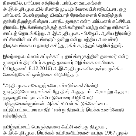
நிலையில், பார்ப்பன சக்திகள், பார்ப்பன ஊடகங்கள்
அ.இ.அ.தி.மு.க.வில் சிண்டு முடியும் வேலையில் ஈடுபட்டன. ஒரு
பார்ப்பனப் பெண்ணுக்கு விளம்பரத் தோள்களைக் கொடுத்துத்
தூக்கி நிறுத்துகின்றன. பாரதீய ஜனதா என்ற பார்ப்பனக் கட்சியோ,
திராவிட இயக்கங்களுக்குத் தாங்கள்தான் மாற்று என்று கரிசனம்
காட்டத் தொடங்கிற்று. அ.இ.அ.தி.மு.க. - பி.ஜே.பி. ஆகிய இரண்டு
கட்சிகளின் லட்சியங்களும் ஒன்று என்று மத்திய அமைச்சர்
திரு.வெங்கையா நாயுடு கசிந்துருகிக் கருத்தும் தெரிவித்தார்.
இவற்றையெல்லாம் சுட்டிக்காட்டி தாய்க்கழகத்தின் தலைவர் என்ற
முறையில் திராவிடர் கழகத் தலைவர் அறிக்கை வாயிலாக
(‘விடுதலை’, 8.12.2016) அ.இ.அ.தி.மு.க.வினருக்கு முக்கிய
வேண்டுகோள் ஒன்றினை விடுவித்தார்.
‘‘அ.தி.மு.க. சகோதரர்களே, எச்சரிக்கை! சிண்டு
முடிந்திடுவோரை, உங்கள்மீது திடீர் அனுதாபம் - அளவற்ற ஆதரவு
தருவதுபோல் நாடகம் போடுவோரை விழிப்போடு
புரிந்துகொள்ளுங்கள். அக்கட்சியின் கட்டுக்கோப்பை -
கட்டுப்பாட்டை மற வாதீர்!’’ என்று திராவிடர் இயக்க உணர்வோடு
எச்சரித்தார்.
தமிழ்நாட்டைப் பொருத்தவரை ஆட்சி என்பது தி.மு.க.,
அ.இ.அ.தி.மு.க. இயக்கக் கட்சிகளிடம்தான் கடந்த 1967 முதல்