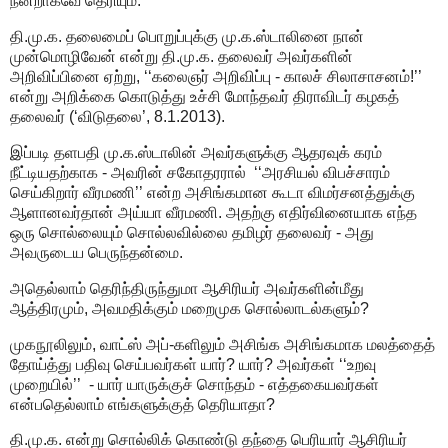
நன்றாகவே தெரியும்.
தி.மு.க. தலைமைப் பொறுப்புக்கு மு.க.ஸ்டாலினை நான்
முன்மொழிவேன் என்று தி.மு.க. தலைவர் அவர்களின்
அறிவிப்பினை ஏற்று, ‘‘கலைஞர் அறிவிப்பு - காலச் சிலாசாசனம்!’’
என்று அறிக்கை கொடுத்து உச்சி மோந்தவர் திராவிடர் கழகத்
தலைவர் (‘விடுதலை’, 8.1.2013).
இப்படி தளபதி மு.க.ஸ்டாலின் அவர்களுக்கு ஆதரவுக் கரம்
நீட்டியதற்காக - அவரின் சகோதரரால் ‘‘அரசியல் விபச்சாரம்
செய்கிறார் வீரமணி’’ என்ற அசிங்கமான கூடா விமர்சனத்துக்கு
ஆளானவர்தான் அய்யா வீரமணி. அதற்கு எதிர்வினையாக எந்த
ஒரு சொல்லையும் சொல்லவில்லை தமிழர் தலைவர் - அது
அவருடைய பெருந்தன்மை.
அதெல்லாம் தெரிந்திருந்துமா ஆசிரியர் அவர்களின்மீது
ஆத்திரமும், அவமதிக்கும் மறைமுக சொல்லாடல்களும்?
முகநூலிலும், வாட்ஸ் அப்-களிலும் அசிங்க அசிங்கமாக மலத்தைத்
தோய்த்து பதிவு செய்பவர்கள் யார்? யார்? அவர்கள் ‘‘உறவு
முறையில்’’ - யார் யாருக்குச் சொந்தம் - எத்தகையவர்கள்
என்பதெல்லாம் எங்களுக்குத் தெரியாதா?
தி.மு.க. என்று சொல்லிக் கொண்டு தந்தை பெரியார் ஆசிரியர்