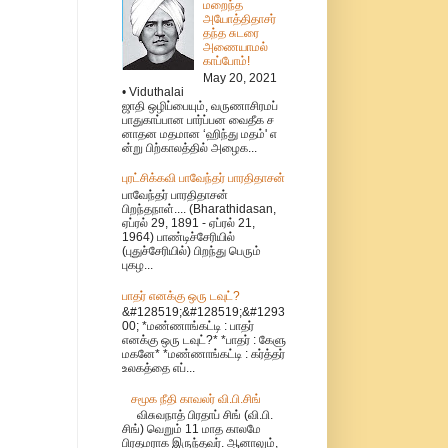
மறைந்த
அயோத்திதாசர்
தந்த சுடரை
அணையாமல்
காப்போம்!
May 20, 2021
• Viduthalai
ஜாதி ஒழிப்பையும், வருணாசிரமப்
பாதுகாப்பான பார்ப்பன வைதீக ச
னாதன மதமான ‘ஹிந்து மதம்' எ
ன்று பிற்காலத்தில் அழைக...
புரட்சிக்கவி பாவேந்தர் பாரதிதாசன்
பாவேந்தர் பாரதிதாசன்
பிறந்தநாள்.... (Bharathidasan,
ஏப்ரல் 29, 1891 - ஏப்ரல் 21,
1964) பாண்டிச்சேரியில்
(புதுச்சேரியில்) பிறந்து பெரும்
புகழ...
பாதர் எனக்கு ஒரு டவுட்?
&#128519;&#128519;&#1293
00; *மண்ணாங்கட்டி : பாதர்
எனக்கு ஒரு டவுட்?* *பாதர் : கேளு
மகனே* *மண்ணாங்கட்டி : கர்த்தர்
உலகத்தை எப்...
சமூக நீதி காவலர் வி.பி.சிங்
விசுவநாத் பிரதாப் சிங் (வி.பி.
சிங்) வெறும் 11 மாத காலமே
பிரதமராக இருந்தவர். ஆனாலும்,