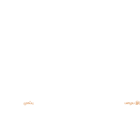
முகப்பு
பழைய இட