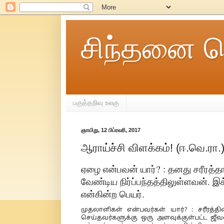
சிந்தனை ச
பகுத்தறிவு உலகு
ஞாயிறு, 12 பிப்ரவரி, 2017
ஆராய்ச்சி விளக்கம்! (ஈ.வெ.ரா.
ஏழை என்பவன் யார்? : தனது சரீரத்
வேண்டிய நிர்ப்பந்தத்திலுள்ளவன். இக்
என்கின்ற பெயர்.
முதலாளிகள் என்பவர்கள் யார்? : சரீ
செய்தவர்களுக்கு ஒரு அளவுக்குள்பட்ட ஜீ