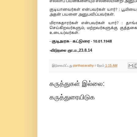
எல்லாப் பயன்களையும் எல்லையின்றி அனுபவ
குடியானவர்கள் என்பவர்கள் யார்? : பூமியை
அதன் பயனை அனுபவிப்பவர்கள்.
மிராசுதாரர்கள் என்பவர்கள் யார்? : த
செய்கிறவர்களும், மற்றவர்களுக்கு குத்த
உடைய)வர்கள்.
- குடிஅரசு - கட்டுரை - 10.01.1948
-விடுதலை ஞா.ம.,23.8.14
இடுகையிட்டது
parthasarathy r
நேரம்
1:15 AM
கருத்துகள் இல்லை:
கருத்துரையிடுக