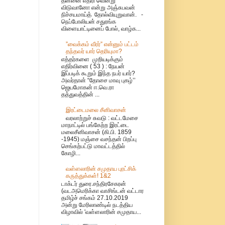
தன்னை எதிரி வென்று
விடுவானோ என்று அஞ்சுபவன்
நிச்சயமாய்த் தோல்வியுறுவான். -
நெப்போலியன் சதுரங்க
விளையாட்டினைப் போல், வாழ்க...
”வைக்கம் வீரர்” என்னும் பட்டம்
தந்தவர் யார் தெரியுமா?
எத்தர்களை முறியடிக்கும்
எதிர்வினை ( 53 ) : நேயன்
இப்படிக் கூறும் இந்த நபர் யார்?
அவர்தான் “தோசை மாவு புகழ்’’
ஜெயமோகன் ஈ.வெ.ரா
தத்துவத்தின் ...
இரட்டைமலை சீனிவாசன்
வரலாற்றுச் சுவடு : வட்டமேசை
மாநாட்டில் பங்கேற்ற இரட்டை
மலைசீனிவாசன் (கி.பி. 1859
-1945) மஞ்சை வசந்தன் பிறப்பு
செங்கற்பட்டு மாவட்டத்தில்
கோழி...
வள்ளலாரின் சமுதாய புரட்சிக்
கருத்துக்கள்! 1&2
டாக்டர் துரை.சந்திரசேகரன்
(வடஅமெரிக்கா வாசிங்டன் வட்டார
தமிழ்ச் சங்கம் 27.10.2019
அன்று மேரிலாண்டில் நடத்திய
விழாவில் 'வள்ளலாரின் சமுதாய...