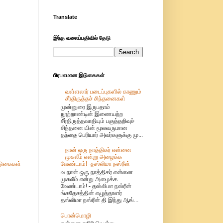
Translate
இந்த வலைப்பதிவில் தேடு
பிரபலமான இடுகைகள்
வள்ளலார் படைப்புகளில் காணும்
சீர்திருத்தச் சிந்தனைகள்
முன்னுரை இருபதாம்
நூற்றாண்டின் இணையற்ற
சீர்திருத்தவாதியும் பகுத்தறிவுச்
சிந்தனை யின் மூலவருமான
தந்தை பெரியார் அவர்களுக்கு மு...
நான் ஒரு நாத்திகர் என்னை
முசுலீம் என்று அழைக்க
ுகைகள்
வேண்டாம்! -தஸ்லிமா நஸ்ரீன்
வ நான் ஒரு நாத்திகர் என்னை
முசுலீம் என்று அழைக்க
வேண்டாம்! - தஸ்லிமா நஸ்ரீன்
ங்கதேசத்தின் எழுத்தாளர்
தஸ்லிமா நஸ்ரீன் தி இந்து ஆங்...
பொன்மொழி