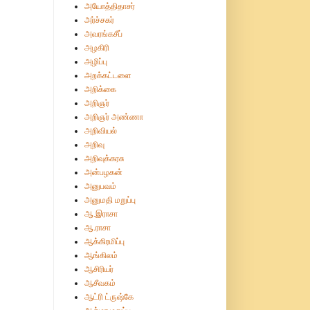
அயோத்திதாசர்
அர்ச்சகர்
அவரங்கசீப்
அழகிரி
அழிப்பு
அறக்கட்டளை
அறிக்கை
அறிஞர்
அறிஞர் அண்ணா
அறிவியல்
அறிவு
அறிவுக்கரசு
அன்பழகன்
அனுபவம்
அனுமதி மறுப்பு
ஆ.இராசா
ஆ.ராசா
ஆக்கிரமிப்பு
ஆங்கிலம்
ஆசிரியர்
ஆசீவகம்
ஆட்ரி ட்ருஷ்கே