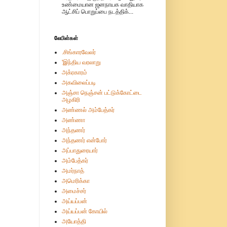
உண்மையான ஜனநாயக வாதியாக
ஆட்சிப் பொறுப்பை நடத்திக்...
லேபிள்கள்
.சிங்காரவேலர்
'இந்திய வரலாறு
அக்ரகாரம்
அகவிலைப்படி
அஞ்சா நெஞ்சன் பட்டுக்கோட்டை
அழகிரி
அண்ணல் அம்பேத்கர்
அண்ணா
அந்தணர்
அந்தணர் என்போர்
அப்பாதுரையார்
அம்பேத்கர்
அமர்நாத்
அமெரிக்கா
அமைச்சர்
அய்யப்பன்
அய்யப்பன் கோயில்
அயோத்தி