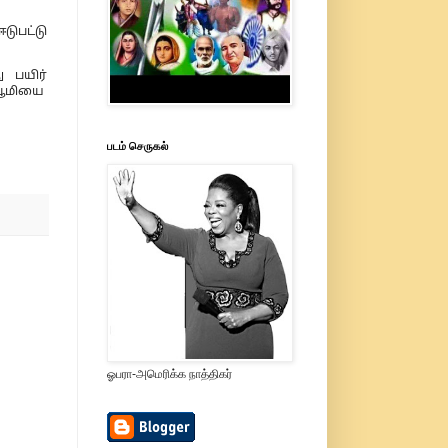
டுபட்டு
 பயிர்
(பூமியை
படம் செருகல்
ஓபரா-அமெரிக்க நாத்திகர்