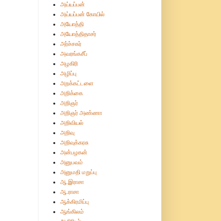
அய்யப்பன்
அய்யப்பன் கோயில்
அயோத்தி
அயோத்திதாசர்
அர்ச்சகர்
அவரங்கசீப்
அழகிரி
அழிப்பு
அறக்கட்டளை
அறிக்கை
அறிஞர்
அறிஞர் அண்ணா
அறிவியல்
அறிவு
அறிவுக்கரசு
அன்பழகன்
அனுபவம்
அனுமதி மறுப்பு
ஆ.இராசா
ஆ.ராசா
ஆக்கிரமிப்பு
ஆங்கிலம்