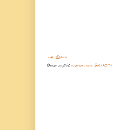
புதிய இடுகை
இதற்கு குழுசேர்:
கருத்துரைகளை இடு (Atom)