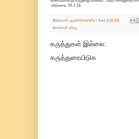
வேண்டுமென்று கருதுவது போலவும் அந்த மனிதனுக்கு செய
-விடுதலை, 26.1.18
இடுகையிட்டது
parthasarathy r
நேரம்
8:36 AM
லேபிள்கள்:
தீங்கு
கருத்துகள் இல்லை:
கருத்துரையிடுக