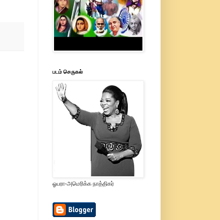
படம் செருகல்
ஓபரா-அமெரிக்க நாத்திகர்