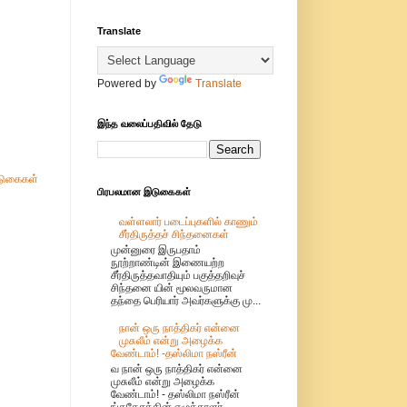
Translate
Powered by
Translate
இந்த வலைப்பதிவில் தேடு
ுகைகள்
பிரபலமான இடுகைகள்
வள்ளலார் படைப்புகளில் காணும்
சீர்திருத்தச் சிந்தனைகள்
முன்னுரை இருபதாம்
நூற்றாண்டின் இணையற்ற
சீர்திருத்தவாதியும் பகுத்தறிவுச்
சிந்தனை யின் மூலவருமான
தந்தை பெரியார் அவர்களுக்கு மு...
நான் ஒரு நாத்திகர் என்னை
முசுலீம் என்று அழைக்க
வேண்டாம்! -தஸ்லிமா நஸ்ரீன்
வ நான் ஒரு நாத்திகர் என்னை
முசுலீம் என்று அழைக்க
வேண்டாம்! - தஸ்லிமா நஸ்ரீன்
ங்கதேசத்தின் எழுத்தாளர்