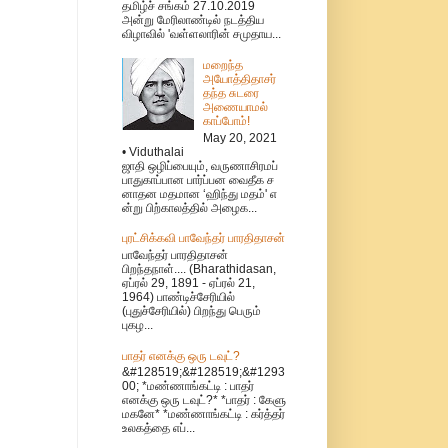
தமிழ்ச் சங்கம் 27.10.2019
அன்று மேரிலாண்டில் நடத்திய
விழாவில் 'வள்ளலாரின் சமுதாய...
மறைந்த
அயோத்திதாசர்
தந்த சுடரை
அணையாமல்
காப்போம்!
May 20, 2021
• Viduthalai
ஜாதி ஒழிப்பையும், வருணாசிரமப்
பாதுகாப்பான பார்ப்பன வைதீக ச
னாதன மதமான ‘ஹிந்து மதம்' எ
ன்று பிற்காலத்தில் அழைக...
புரட்சிக்கவி பாவேந்தர் பாரதிதாசன்
பாவேந்தர் பாரதிதாசன்
பிறந்தநாள்.... (Bharathidasan,
ஏப்ரல் 29, 1891 - ஏப்ரல் 21,
1964) பாண்டிச்சேரியில்
(புதுச்சேரியில்) பிறந்து பெரும்
புகழ...
பாதர் எனக்கு ஒரு டவுட்?
&#128519;&#128519;&#1293
00; *மண்ணாங்கட்டி : பாதர்
எனக்கு ஒரு டவுட்?* *பாதர் : கேளு
மகனே* *மண்ணாங்கட்டி : கர்த்தர்
உலகத்தை எப்...