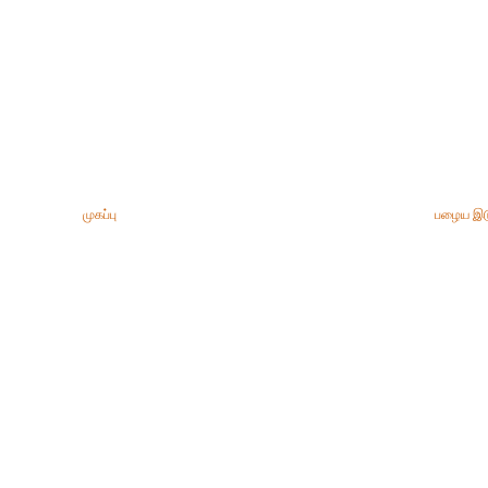
முகப்பு
பழைய இட