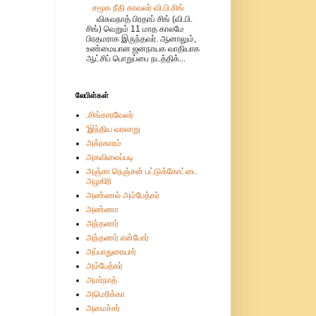
சமூக நீதி காவலர் வி.பி.சிங்
விசுவநாத் பிரதாப் சிங் (வி.பி.
சிங்) வெறும் 11 மாத காலமே
பிரதமராக இருந்தவர். ஆனாலும்,
உண்மையான ஜனநாயக வாதியாக
ஆட்சிப் பொறுப்பை நடத்திக்...
லேபிள்கள்
.சிங்காரவேலர்
'இந்திய வரலாறு
அக்ரகாரம்
அகவிலைப்படி
அஞ்சா நெஞ்சன் பட்டுக்கோட்டை
அழகிரி
அண்ணல் அம்பேத்கர்
அண்ணா
அந்தணர்
அந்தணர் என்போர்
அப்பாதுரையார்
அம்பேத்கர்
அமர்நாத்
அமெரிக்கா
அமைச்சர்