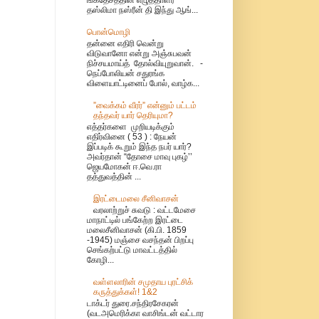
தஸ்லிமா நஸ்ரீன் தி இந்து ஆங்...
பொன்மொழி
தன்னை எதிரி வென்று
விடுவானோ என்று அஞ்சுபவன்
நிச்சயமாய்த் தோல்வியுறுவான். -
நெப்போலியன் சதுரங்க
விளையாட்டினைப் போல், வாழ்க...
”வைக்கம் வீரர்” என்னும் பட்டம்
தந்தவர் யார் தெரியுமா?
எத்தர்களை முறியடிக்கும்
எதிர்வினை ( 53 ) : நேயன்
இப்படிக் கூறும் இந்த நபர் யார்?
அவர்தான் “தோசை மாவு புகழ்’’
ஜெயமோகன் ஈ.வெ.ரா
தத்துவத்தின் ...
இரட்டைமலை சீனிவாசன்
வரலாற்றுச் சுவடு : வட்டமேசை
மாநாட்டில் பங்கேற்ற இரட்டை
மலைசீனிவாசன் (கி.பி. 1859
-1945) மஞ்சை வசந்தன் பிறப்பு
செங்கற்பட்டு மாவட்டத்தில்
கோழி...
வள்ளலாரின் சமுதாய புரட்சிக்
கருத்துக்கள்! 1&2
டாக்டர் துரை.சந்திரசேகரன்
(வடஅமெரிக்கா வாசிங்டன் வட்டார