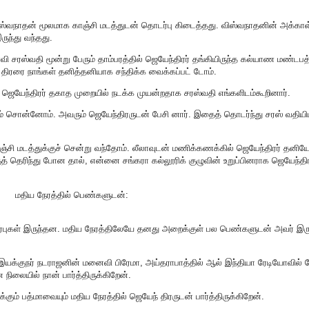
விஸ்வநாதன் மூலமாக காஞ்சி மடத்துடன் தொடர்பு கிடைத்தது. விஸ்வநாதனின் அக்காள
ருந்து வந்தது.
சரஸ்வதி மூன்று பேரும் தாம்பரத்தில் ஜெயேந்திரர் தங்கியிருந்த கல்யாண மண்டபத்
திரரை நாங்கள் தனித்தனியாக சந்திக்க வைக்கப்பட் டோம்.
டம் ஜெயேந்திரர் தகாத முறையில் நடக்க முயன்றதாக சரஸ்வதி எங்களிடம்கூறினார்.
ம் சொன்னோம். அவரும் ஜெயேந்திரருடன் பேசி னார். இதைத் தொடர்ந்து சரஸ் வதியி
ாஞ்சி மடத்துக்குச் சென்று வந்தோம். லீலாவுடன் மணிக்கணக்கில் ஜெயேந்திரர் தனியே 
த் தெரிந்து போன தால், என்னை சங்கரா கல்லூரிக் குழுவின் உறுப்பினராக ஜெயேந்திர
மதிய நேரத்தில் பெண்களுடன்:
ர்புகள் இருந்தன. மதிய நேரத்திலேயே தனது அறைக்குள் பல பெண்களுடன் அவர் இரு
ன் இயக்குநர் நடராஜனின் மனைவி பிரேமா, அய்தராபாத்தில் ஆல் இந்தியா ரேடியோவில்
ிலையில் நான் பார்த்திருக்கிறேன்.
ும் பத்மாவையும் மதிய நேரத்தில் ஜெயேந் திரருடன் பார்த்திருக்கிறேன்.