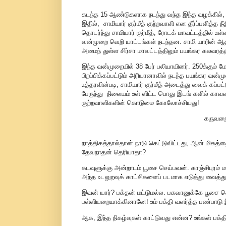
கடந்த 15 ஆண்டுகளாக நடந்து வந்த இந்த வழக்கில், அரி
இதில், சாமியார் குர்மீத் குற்றவாளி என தீர்ப்பளித்
தொடர்ந்து சாமியார் குர்மீத், ரோடக் மாவட்டத்தில் உ
வன்முறை வெறி யாட்டங்கள் நடந்தன. சாமி யாரின் ஆ
அமைந் துள்ள சிர்சா மாவட்டத்திலும் பயங்கர கலவரத்த
இந்த வன்முறையில் 38 பேர் பலியாயினர். 250க்கும் 
பிறப்பிக்கப்பட்டும் அரியானாவில் நடந்த பயங்கர வன்மு
உத்தரவின்படி, சாமியார் குர்மீத் அடைத்து வைக் கப்பட
பேருந்து நிலையம் உள் ளிட்ட பொது இடங் களில் காவலர்
குற்றவாளிகளின் கொடுமை கோலோச்சியது!
கருவறை
நாத்திகத்தால்தான் நாடு கெட்டுவிட்டது, ஆன் மிகத்த
தேவநாதன் தெரியாதா?
கடவுளுக்கு அன்றாடம் பூசை செய்பவன். காஞ்சிபுரம
அந்த உடலுறவுக் காட்சிகளைப் படமாக எடுத்து வைத்துக
இவன் யார்? பக்தன் மட்டுமல்ல. பகவானுக்கே பூசை 
பள்ளியறையாக்கினானே! உம் பக்தி வளர்த்த பண்பாட
ஆக, இந்த நிகழ்வுகள் காட்டுவது என்ன? உங்கள் பக்