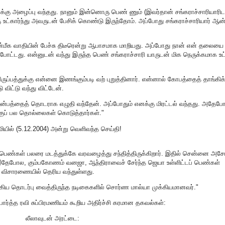
க்கு அழைப்பு வந்தது. நானும் இன்னொரு பெண் ணும் (இவர்தான் சங்கராச்சாரியாரிட
கு உட்கார்ந்து அவருடன் பேசிக் கொண்டு இருந்தோம். அப்போது சங்கராச்சாரியார் ஆன்
மீக வாதியின் பேச்சு திடீரென்று ஆபாசமாக மாறியது. அப்போது நான் என் தலையை நி
போட்டது. என்னுடன் வந்து இருந்த பெண் சங்கராச்சாரி யாருடன் மிக நெருக்கமாக உட்க
ுப்பத்துக்கு என்னை இணங்கும்படி வற் புறுத்தினார். என்னால் கோபத்தைத் தாங்கிக
விட்டு வந்து விட்டேன்.
 துன்பத்தைத் தொடராக எழுதி வந்தேன். அப்போதும் எனக்கு மிரட்டல் வந்தது. அதேப
்குப் பல தொல்லைகள் கொடுத்தார்கள்."
மியில் (5.12.2004) அன்று வெளிவந்த செய்தி!
ளம்பெண்கள் பலரை மடத்துக்கே வரவழைத்து சந்தித்திருக்கிறார். இதில் சென்னை அச
 இதேபோல, கும்பகோணம் வனஜா, ஆந்திராவைச் சேர்ந்த ஜெயா உள்ளிட்டப் பெண்கள்
ை விசாரணையில் தெரிய வந்துள்ளது.
ங்கிய தொடர்பு வைத்திருந்த நடிகைகளில் சொர்ண மால்யா முக்கியமானவர்."
ார்த்த ரவி சுப்பிரமணியம் கூறிய அதிர்ச்சி கரமான தகவல்கள்:
லீலாவுடன் அரட்டை: