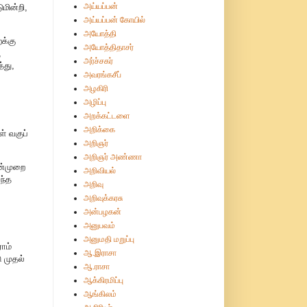
அய்யப்பன்
ுமின்றி,
அய்யப்பன் கோயில்
அயோத்தி
க்கு
அயோத்திதாசர்
,
அர்ச்சகர்
்து,
அவரங்கசீப்
அழகிரி
அழிப்பு
அறக்கட்டளை
அறிக்கை
் வகுப்
அறிஞர்
அறிஞர் அண்ணா
ன்முறை
அறிவியல்
ந்த
அறிவு
அறிவுக்கரசு
அன்பழகன்
அனுபவம்
அனுமதி மறுப்பு
ாம்
ஆ.இராசா
ு முதல்
ஆ.ராசா
ஆக்கிரமிப்பு
ஆங்கிலம்