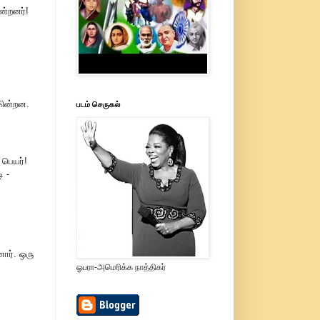
ன்றனர்!
ுகின்றன.
படம் செருகல்
 பெயர்!
ி -
ார். ஒரு
ஓபரா-அமெரிக்க நாத்திகர்