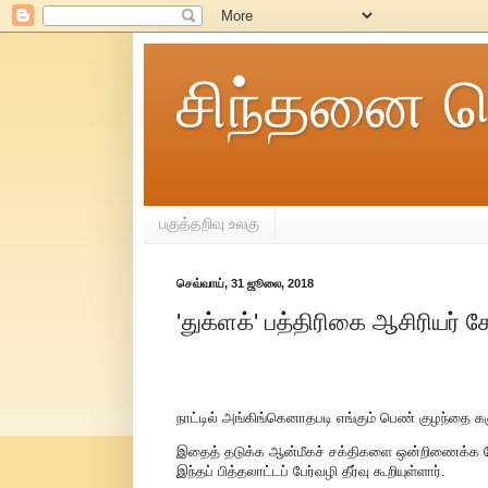
சிந்தனை ச
பகுத்தறிவு உலகு
செவ்வாய், 31 ஜூலை, 2018
'துக்ளக்' பத்திரிகை ஆசிரியர்
நாட்டில் அங்கிங்கெனாதபடி எங்கும் பெண் குழந்தை க
இதைத் தடுக்க ஆன்மீகச் சக்திகளை ஒன்றிணைக்க வேண
இந்தப் பித்தலாட்டப் பேர்வழி தீர்வு கூறியுள்ளார்.