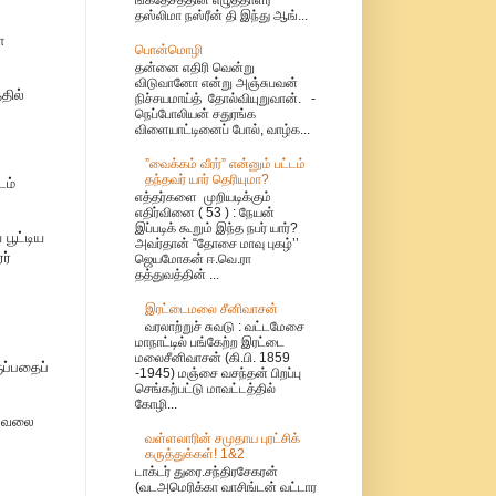
தஸ்லிமா நஸ்ரீன் தி இந்து ஆங்...
்
பொன்மொழி
தன்னை எதிரி வென்று
விடுவானோ என்று அஞ்சுபவன்
தில்
நிச்சயமாய்த் தோல்வியுறுவான். -
நெப்போலியன் சதுரங்க
விளையாட்டினைப் போல், வாழ்க...
”வைக்கம் வீரர்” என்னும் பட்டம்
தந்தவர் யார் தெரியுமா?
டம்
எத்தர்களை முறியடிக்கும்
எதிர்வினை ( 53 ) : நேயன்
இப்படிக் கூறும் இந்த நபர் யார்?
பூட்டிய
அவர்தான் “தோசை மாவு புகழ்’’
ர்
ஜெயமோகன் ஈ.வெ.ரா
தத்துவத்தின் ...
இரட்டைமலை சீனிவாசன்
வரலாற்றுச் சுவடு : வட்டமேசை
மாநாட்டில் பங்கேற்ற இரட்டை
மலைசீனிவாசன் (கி.பி. 1859
ப்பதைப்
-1945) மஞ்சை வசந்தன் பிறப்பு
செங்கற்பட்டு மாவட்டத்தில்
கோழி...
 வேலை
வள்ளலாரின் சமுதாய புரட்சிக்
கருத்துக்கள்! 1&2
டாக்டர் துரை.சந்திரசேகரன்
(வடஅமெரிக்கா வாசிங்டன் வட்டார