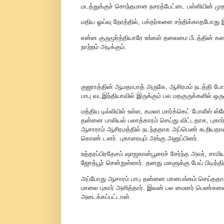
மடத்துக்குச் சொந்தமான நசரத்பேட்டை பள்ளியின் முதல
மதிய ஓய்வு நேரத்தில், பக்தர்களை சந்திக்காதபோது இ
என்ன குருமூர்த்தியாரே உங்கள் தலைமை பீடத்தின் க
நாற்றம் அடிக்கும்.
குஜராத்தின் ஆமதாபாத் அருகே, ஆசிரமம் நடத்தி போல
பாபு வடஇந்தியாவில் இருக்கும் பல மதகுருக்களில் ஒரு
மத்திய டில்லியில் உள்ள, கமலா மார்க்கெட் போலீஸ் ஸ
தன்னை பாலியல் பலாத்காரம் செய்து விட்டதாக, புகார் 
ஆசாராம் ஆசிரமத்தில் நடந்ததாக அப்பெண் கூறியதால்,
கொண் டனர். புகாரையும் அங்கு அனுப்பினர்.
உத்தரப்பிரதேசம் ஷாஜகான்பூரைச் சேர்ந்த அவர், சா
ஜோத்பூர் சென்றுள்ளார். தனது மகளுக்கு பேய் பிடித்த
அப்போது ஆசாரம் பாபு தன்னை மானபங்கம் செய்ததாக
மாலை புகார் அளித்தார். இவன் பல மைனர் பெண்களை
அடைக்கப்பட்டான்.