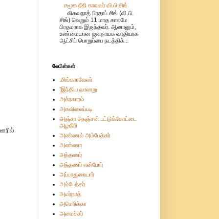
சமூக நீதி காவலர் வி.பி.சிங்
விசுவநாத் பிரதாப் சிங் (வி.பி.
சிங்) வெறும் 11 மாத காலமே
பிரதமராக இருந்தவர். ஆனாலும்,
உண்மையான ஜனநாயக வாதியாக
ஆட்சிப் பொறுப்பை நடத்திக்...
லேபிள்கள்
.சிங்காரவேலர்
'இந்திய வரலாறு
அக்ரகாரம்
அகவிலைப்படி
அஞ்சா நெஞ்சன் பட்டுக்கோட்டை
அழகிரி
ஊரில்
அண்ணல் அம்பேத்கர்
அண்ணா
அந்தணர்
அந்தணர் என்போர்
அப்பாதுரையார்
அம்பேத்கர்
அமர்நாத்
அமெரிக்கா
அமைச்சர்