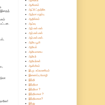
ஆசிரியர்
ஆசீவகம்
ு.
ஆட்ரி ட்ருஷ்கே
். இதைத்
ஆத்மா மறுப்பு
ஆதிக்கம்
யகம்
்பட்டன.
ஆய்வு
ஆர் எஸ் எஸ்
ஆர்.எஸ்.எஸ்
ஆர்.எஸ்.எஸ்.
யம்,
ஆரிய பூமி
ஆரியம்
ஆரியமாயை
ஆரியர்
ஆரியர்கள்
ஆன்மீகம்
யே,
இ.மு. சுப்ரமணியம்
இணைப்பு மொழி
டுமா
இந்தி
இந்தியா
இந்தியா ?
இந்தியாவா ?
இந்தியாவா?
ுதானே!
இந்து