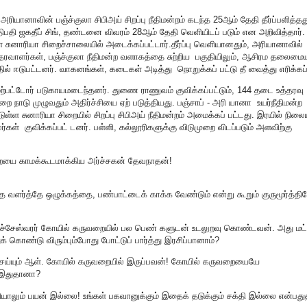
யானாவின் பஞ்ச்குலா சிபிஅய் சிறப்பு நீதிமன்றம் கடந்த 25ஆம் தேதி தீர்ப்பளித்தத
த நீதிபதி ஜகதீப் சிங், தண்டனை விவரம் 28ஆம் தேதி வெளியிடப் படும் என அறிவித்தார
ள்ள சுனாரியா சிறைச்சாலையில் அடைக்கப்பட்டார்.தீர்ப்பு வெளியானதும், அரியானாவில்
தரவாளர்கள், பஞ்ச்குலா நீதிமன்ற வளாகத்தை சுற்றிய பகுதியிலும், ஆசிரம தலைமை
ில் ஈடுபட்டனர். வாகனங்கள், கடைகள் அடித்து நொறுக்கப் பட்டு தீ வைத்து எரிக்கப
மேற்பட்டோர் படுகாயமடைந்தனர். துணை ராணுவம் குவிக்கப்பட்டும், 144 தடை உத்தரவு
றை நாடு முழுவதும் அதிர்ச்சியை ஏற் படுத்தியது. பஞ்சாப் - அரி யானா உயர்நீதிமன்ற
்டுள்ள சுனாரியா சிறையில் சிறப்பு சிபிஅய் நீதிமன்றம் அமைக்கப் பட்டது. இரயில் நிலை
கள் குவிக்கப்பட் டனர். பள்ளி, கல்லூரிகளுக்கு விடுமுறை விடப்படும் அளவிற்கு
யை காமக்கூடமாக்கிய அர்ச்சகன் தேவநாதன்!
ை வளர்த்தே ஒழுக்கத்தை, பண்பாட்டைக் காக்க வேண்டும் என்று கூறும் குருமூர்த்தி
் மச்சேஸ்வரர் கோயில் கருவறையில் பல பெண் களுடன் உடலுறவு கொண்டவன். அது மட்
் கொண்டு விரும்பும்போது போட்டுப் பார்த்து இரசிப்பானாம்?
செய்யும் ஆள். கோயில் கருவறையில் இருப்பவன்! கோயில் கருவறையையே
ு இதுதானா?
தியாலும் பயன் இல்லை! உங்கள் பகவானுக்கும் இதைக் தடுக்கும் சக்தி இல்லை என்பத