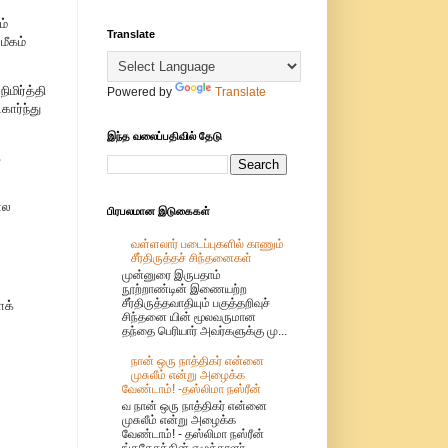
ம்
Translate
மீகம்
மிர்த்தி
Powered by
Translate
ார்ந்து
இந்த வலைப்பதிவில் தேடு
்
ோல
பிரபலமான இடுகைகள்
வள்ளலார் படைப்புகளில் காணும்
சீர்திருத்தச் சிந்தனைகள்
முன்னுரை இருபதாம்
நூற்றாண்டின் இணையற்ற
சீர்திருத்தவாதியும் பகுத்தறிவுச்
ோக்
சிந்தனை யின் மூலவருமான
தந்தை பெரியார் அவர்களுக்கு மு...
நான் ஒரு நாத்திகர் என்னை
முசுலீம் என்று அழைக்க
வேண்டாம்! -தஸ்லிமா நஸ்ரீன்
வ நான் ஒரு நாத்திகர் என்னை
முசுலீம் என்று அழைக்க
வேண்டாம்! - தஸ்லிமா நஸ்ரீன்
ங்கதேசத்தின் எழுத்தாளர்