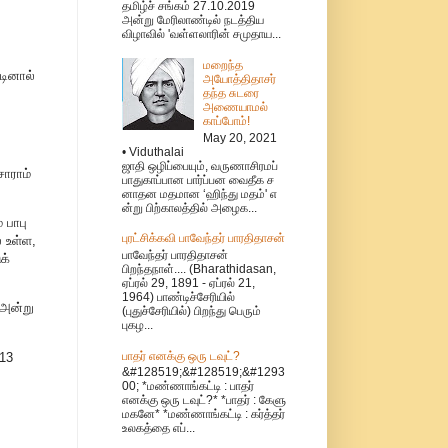
தமிழ்ச் சங்கம் 27.10.2019
அன்று மேரிலாண்டில் நடத்திய
விழாவில் 'வள்ளலாரின் சமுதாய...
மறைந்த
டினால்
அயோத்திதாசர்
தந்த சுடரை
அணையாமல்
காப்போம்!
May 20, 2021
• Viduthalai
ஜாதி ஒழிப்பையும், வருணாசிரமப்
ாராம்
பாதுகாப்பான பார்ப்பன வைதீக ச
னாதன மதமான ‘ஹிந்து மதம்' எ
ன்று பிற்காலத்தில் அழைக...
 பாபு
புரட்சிக்கவி பாவேந்தர் பாரதிதாசன்
் உள்ள,
பாவேந்தர் பாரதிதாசன்
க்
பிறந்தநாள்.... (Bharathidasan,
ஏப்ரல் 29, 1891 - ஏப்ரல் 21,
1964) பாண்டிச்சேரியில்
 அன்று
(புதுச்சேரியில்) பிறந்து பெரும்
புகழ...
பாதர் எனக்கு ஒரு டவுட்?
13
&#128519;&#128519;&#1293
00; *மண்ணாங்கட்டி : பாதர்
எனக்கு ஒரு டவுட்?* *பாதர் : கேளு
மகனே* *மண்ணாங்கட்டி : கர்த்தர்
உலகத்தை எப்...