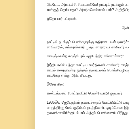
அடடே... ஆராய்ச்சி சிகாமணியே! நாட்டில் நடக்கும் ப
உமக்குத் தெரியாதா? அவர்களெல்லாம் யார்? அதிதீவி
இதோ பார் பட்டியல்:
ஆன்
நாட்டில் நடக்கும் பெண்களுக்கு எதிரான வன் புணர்ச்ச
சாமியாரில், சங்கராச்சாரி முதல் சாதாரண சாமியார் 
காலஞ்சென்ற காஞ்சிபுரம் ஜெயேந்திர சங்கராச்சாரி:
இந்தியாவில் பந்தா காட்டிய உயர்நிலைச் சாமியார் காஞ
காமம் கரைபுரண்டு நுங்கும் நுரையுமாய் பொங்கிவழிவ
காமகேடி என்று ஆகி விட்டது.
இதோ சில:
தண்டத்தைப் போட்டுவிட்டு பெண்ணோடு ஓடியவர்!
1986இல் ஜெயேந்திரர் தண்டத்தைப் போட்டுவிட்டு யா
மாதத்திற்கு மேல் குடும்பம் நடத்தினார். ஓடிப்போன இ
தலைக்காவிரிக்குப் போய் அந்தப் பெண்ணைப் பிரிந்து