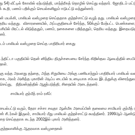
54) வீட்டில் கோவில் ஏற்படுத்தி, மாந்த்ரீகத் தொழில் செய்து வந்தார். ஜோதிடம் மட்ட
ி, பணம் பறிக்கும் செயல்களிலும் ஈடுபட்டு வந்துள்ளார்.
 மயக்கி, பாலியல் வன்முறை செய்ததாக குற்றச்சாட்டு எழுந் தது. பாலியல் வன்முறை
ரிய வந்தது. விசாரணையில், அப்பகுதியைச் சேர்ந்த, 50க்கும் மேற்பட்ட பெண்களை
சியில் மிரட்டல் விடுத்ததும், பணம், நகைகளை பறித்ததும், தெரிய வந்தது. இதையடுத
னர்.
யிடம் பாலியல் வன்முறை செய்த பாதிரியார் கைது
்திட்டா பகுதியில் தென் னிந்திய திருச்சபையை சேர்ந்த கிறிஸ்தவ ஆலயத்தில் பைபிள
றாள்.
ு வந்த அவளது தந்தை, அந்த சிறுமியை அங்கு பணியாற்றும் பாதிரியார் பாலியல் வ
ாக, அவர் அளித்த புகாரின் அடிப்ப டையில் உடனடியாக சம்பவ இடத்துக்கு விரைந்துவ
ெய்து, நீதிமன்றத்தில் ஆஜர்படுத்தி, சிறையில் அடைத்தனர்.
சாமியார் குர்மீத் ராம் ரகீம்:
ட்டு வரும், தேரா சச்சா சவுதா ஆன்மீக அமைப்பின் தலைமை சாமியார் குர்மீத் ர
ண் சீடர்கள் இருவர், சாமியார் மீது பாலியல் குற்றச்சாட்டு சுமத்தினர். 1999ஆம் ஆண்ட
றை செய்ததாக கடந்த 2002இல் புகார் அளித்தனர்.
குற்றவாளிக்கு ஆதரவாக வன்முறைகள்