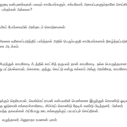
ாலுறவு வன்புணர்வுகள் பலவும் சாமியார்களும், சங்பரிவார் அமைப்புகளும்தானே செய்கி
ர பக்தர்கள் அல்லவா?
மீகப் போர்வையில் அன்றாடம் கொடுமைகள்:
ிகளை வரிசைப்படுத்திப் பார்த்தால் அதில் பெரும்பகுதி சாமியார்களால் நிகழ்த்தப்பட
வரை அடக்கம்.
்சிபுரத்துக் காமகோடி பீடத்தில் காட்சித் தருபவர் தான் காமகோடி. நல்ல பொருத்தமான
து மட்டுமல்லாமல், கொலை, குத்து, வெட்டு என்று எல்லாம் அங்கு அரங்கேற, காமகோட
ருக்கும் தெரியாமல், வெங்கெட்ராமன் என்பவரின் பெண்ணை இழுத்துக் கொண்டு ஓடின
ந்த ஓடுகாலி சங்கராச்சாரியை, சிபிஅய் கொண்டு தேடிக் கண்டு பிடித்தனர். பின்னர்
 வந்த தகவல்கள் அப்போது ஊடகங்களுக்குப் பரபரப்புச் செய்திகள்.
எழுத்தாளர் அனுராதா ரமணன் புகார்