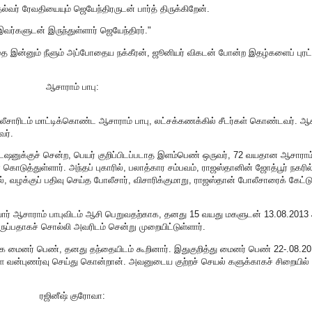
்வர் ரேவதியையும் ஜெயேந்திரருடன் பார்த் திருக்கிறேன்.
வர்களுடன் இருந்துள்ளார் ஜெயேந்திரர்."
தை இன்னும் நீளும் அப்போதைய நக்கீரன், ஜூனியர் விகடன் போன்ற இதழ்களைப் புரட்
ஆசாராம் பாபு:
ீசாரிடம் மாட்டிக்கொண்ட ஆசாராம் பாபு, லட்சக்கணக்கில் சீடர்கள் கொண்டவர். ஆச
வர்.
்டேஷனுக்குச் சென்ற, பெயர் குறிப்பிடப்படாத இளம்பெண் ஒருவர், 72 வயதான ஆசாராம்
கொடுத்துள்ளார். அந்தப் புகாரில், பலாத்கார சம்பவம், ராஜஸ்தானின் ஜோத்பூர் நகரில
 வழக்குப் பதிவு செய்த போலீசார், விசாரிக்குமாறு, ராஜஸ்தான் போலீசாரைக் கேட்டு
மியார் ஆசாராம் பாபுவிடம் ஆசி பெறுவதற்காக, தனது 15 வயது மகளுடன் 13.08.2013
ிருப்பதாகச் சொல்லி அவரிடம் சென்று முறையிட்டுள்ளார்.
 மைனர் பெண், தனது தந்தையிடம் கூறினார். இதுகுறித்து மைனர் பெண் 22-.08.20
 வன்புணர்வு செய்து கொன்றான். அவனுடைய குற்றச் செயல் களுக்காகச் சிறையில்
ரஜினீஷ் குரோவா: