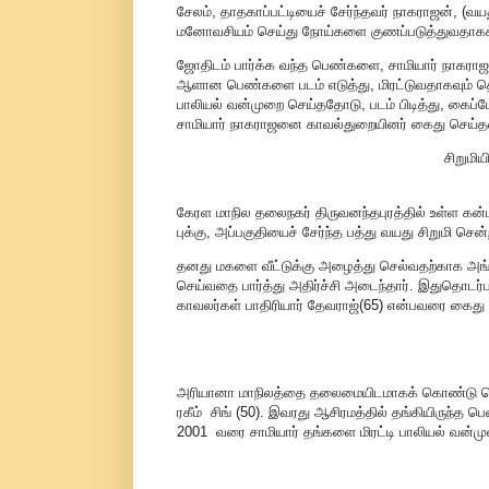
சேலம், தாதகாப்பட்டியைச் சேர்ந்தவர் நாகராஜன், (வயது 
மனோவசியம் செய்து நோய்களை குணப்படுத்துவதாகக் கூற
ஜோதிடம் பார்க்க வந்த பெண்களை, சாமியார் நாகராஜன்
ஆளான பெண்களை படம் எடுத்து, மிரட்டுவதாகவும் தெ
பாலியல் வன்முறை செய்ததோடு, படம் பிடித்து, கைப்பே
சாமியார் நாகராஜனை காவல்துறையினர் கைது செய்த
சிறுமி
கேரள மாநில தலைநகர் திருவனந்தபுரத்தில் உள்ள கன்டந
புக்கு, அப்பகுதியைச் சேர்ந்த பத்து வயது சிறுமி சென்
தனது மகளை வீட்டுக்கு அழைத்து செல்வதற்காக அங்க
செய்வதை பார்த்து அதிர்ச்சி அடைந்தார். இதுதொடர்ப
காவலர்கள் பாதிரியார் தேவராஜ்(65) என்பவரை கைது ச
அரியானா மாநிலத்தை தலைமையிடமாகக் கொண்டு செயல்ப
ரகீம் சிங் (50). இவரது ஆசிரமத்தில் தங்கியிருந்த பெ
2001 வரை சாமியார் தங்களை மிரட்டி பாலியல் வன்மு