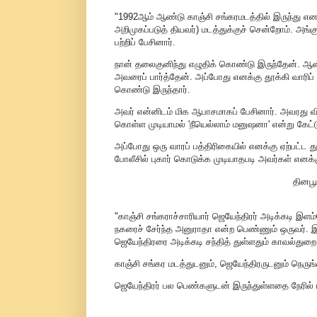
"1992ஆம் ஆண்டு காஞ்சி சங்கரமடத்தில் இருந்து என
அறிமுகப்படுத் தியவர்) மடத்துக்குச் சென்றோம். அங்
பற்றிப் பேசினார்.
நான் தலைகுனிந்து எழுதிக் கொண்டு இருந்தேன். ஆன்
அவரைப் பார்த்தேன். அப்போது எனக்கு தூக்கி வாரிப் 
கொண்டு இருந்தார்.
அவர் என்னிடம் மிக ஆபாசமாகப் பேசினார். அவரது விர
கொள்ள முடியாமல் 'நீயெல்லாம் மனுஷனா' என்று கேட்டு 
அப்போது ஒரு வாரப் பத்திரிகையில் எனக்கு ஏற்பட்ட
போலீசில் புகார் கொடுக்க முடியாதபடி அவர்கள் எனக
தினபூ
"காஞ்சி சங்கராச்சாரியார் ஜெயேந்திரர் அடிக்கடி இ
நகரைச் சேர்ந்த அனுராதா என்ற பெண்ணும் ஒருவர்.
ஜெயேந்திரரை அடிக்கடி சந்தித் துள்ளதும் காவல்துற
காஞ்சி சங்கர மடத்துடனும், ஜெயேந்திரருடனும் நெரு
ஜெயேந்திரர் பல பெண்களுடன் இருந்துள்ளதை நேரில் ப