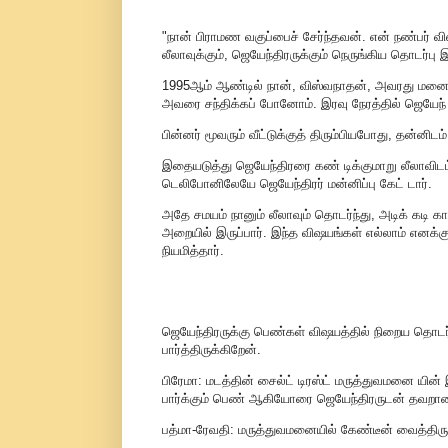
"நான் பிராமண வகுப்பைச் சேர்ந்தவன். என் நண்பர் 
லீலாவுக்கும், ஜெயேந்திரருக்கும் நெருங்கிய தொடர்பு இ
1995ஆம் ஆண்டில் நான், விஸ்வநாதன், அவரது மனைவி 
அவரை சந்திக்கப் போனோம். இரவு நேரத்தில் ஜெயேந் 
பின்னர் மூவரும் வீட்டுக்குத் திரும்பியபோது, தன்னி
இதையடுத்து ஜெயேந்திரரை கண் டிக்குமாறு லீலாவிட
டெலிபோனிலேயே ஜெயேந்திரர் மன்னிப்பு கேட் டார்.
அதே சமயம் நானும் லீலாவும் தொடர்ந்து, அடிக் கடி க
அறையில் இருப்பார். இந்த விஷயங்கள் எல்லாம் எனக்கு
நியமித்தார்.
ஜெயேந்திரருக்கு பெண்கள் விஷயத்தில் நிறைய தொட
பார்த்திருக்கிறேன்.
பிரேமா: மடத்தின் சைல்ட் டிரஸ்ட் மருத்துவமனை யி
பார்க்கும் பெண் ஆகியோரை ஜெயேந்திரருடன் தவறான ந
பத்மா-ரேவதி: மருத்துவமனையில் கேண்டீன் வைத்திருக்க