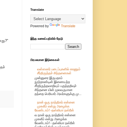
Translate
Powered by
Translate
இந்த வலைப்பதிவில் தேடு
யாது?"
பிரபலமான இடுகைகள்
ைச்
வள்ளலார் படைப்புகளில் காணும்
சீர்திருத்தச் சிந்தனைகள்
முன்னுரை இருபதாம்
நூற்றாண்டின் இணையற்ற
சீர்திருத்தவாதியும் பகுத்தறிவுச்
சிந்தனை யின் மூலவருமான
தந்தை பெரியார் அவர்களுக்கு மு...
நான் ஒரு நாத்திகர் என்னை
முசுலீம் என்று அழைக்க
வேண்டாம்! -தஸ்லிமா நஸ்ரீன்
வ நான் ஒரு நாத்திகர் என்னை
முசுலீம் என்று அழைக்க
வேண்டாம்! - தஸ்லிமா நஸ்ரீன்
ங்கதேசத்தின் எழுத்தாளர்