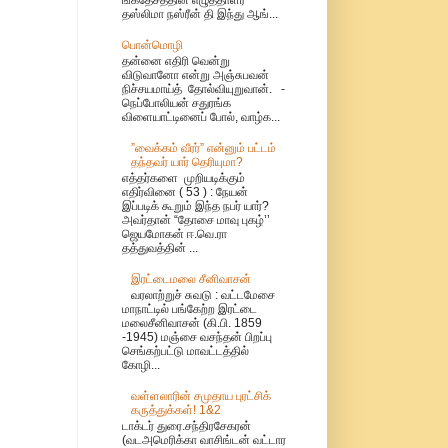
தஸ்லிமா நஸ்ரீன் தி இந்து ஆங்...
பொன்மொழி
தன்னை எதிரி வென்று
விடுவானோ என்று அஞ்சுபவன்
நிச்சயமாய்த் தோல்வியுறுவான். -
நெப்போலியன் சதுரங்க
விளையாட்டினைப் போல், வாழ்க...
”வைக்கம் வீரர்” என்னும் பட்டம்
தந்தவர் யார் தெரியுமா?
எத்தர்களை முறியடிக்கும்
எதிர்வினை ( 53 ) : நேயன்
இப்படிக் கூறும் இந்த நபர் யார்?
அவர்தான் “தோசை மாவு புகழ்’’
ஜெயமோகன் ஈ.வெ.ரா
தத்துவத்தின் ...
இரட்டைமலை சீனிவாசன்
வரலாற்றுச் சுவடு : வட்டமேசை
மாநாட்டில் பங்கேற்ற இரட்டை
மலைசீனிவாசன் (கி.பி. 1859
-1945) மஞ்சை வசந்தன் பிறப்பு
செங்கற்பட்டு மாவட்டத்தில்
கோழி...
வள்ளலாரின் சமுதாய புரட்சிக்
கருத்துக்கள்! 1&2
டாக்டர் துரை.சந்திரசேகரன்
(வடஅமெரிக்கா வாசிங்டன் வட்டார