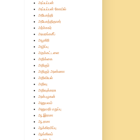
அய்யப்பன்
அய்யப்பன் கோயில்
அயோத்தி
அயோத்திதாசர்
அர்ச்சகர்
அவரங்கசீப்
அழகிரி
அழிப்பு
அறக்கட்டளை
அறிக்கை
அறிஞர்
அறிஞர் அண்ணா
அறிவியல்
அறிவு
அறிவுக்கரசு
அன்பழகன்
அனுபவம்
அனுமதி மறுப்பு
ஆ.இராசா
ஆ.ராசா
ஆக்கிரமிப்பு
ஆங்கிலம்