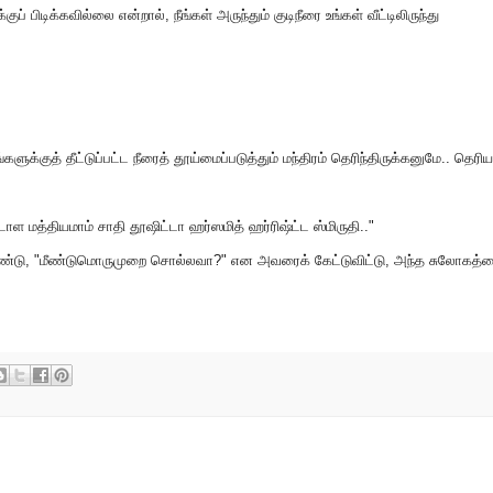
குப் பிடிக்கவில்லை என்றால், நீங்கள் அருந்தும் குடிநீரை உங்கள் வீட்டிலிருந்து
களுக்குத் தீட்டுப்பட்ட நீரைத் தூய்மைப்படுத்தும் மந்திரம் தெரிந்திருக்கனுமே.. தெரி
 மத்தியமாம் சாதி தூஷிட்டா ஹர்ஸமித் ஹர்ரிஷ்ட்ட ஸ்மிருதி.."
ண்டு, "மீண்டுமொருமுறை சொல்லவா?" என அவரைக் கேட்டுவிட்டு, அந்த சுலோகத்த