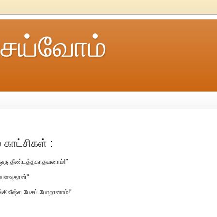
ெய்வோம்
 காட்சிகள் :
 ஒரு தீண்டத்தகாதவனாம்!"
்வளவுதான்"
்கிலீஷ்ல பேசப் போறானாம்!"