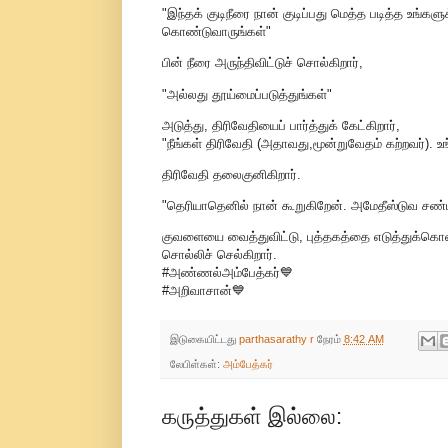
"இந்தக் குடிநீரை நான் குடிப்பது மெத்த படித்த உங்களுக்
கொண்டுவாருங்கள்"
பின் நீரை அருந்திவிட்டுச் சொல்கிறார்,
"அல்லது தூய்மைப்படுத்துங்கள்"
அடுத்து, திரிவேதியைப் பார்த்துக் கேட்கிறார்,
"நீங்கள் திரிவேதி (அதாவது,மூன்றுவேதம் கற்றவர்). உங்
திரிவேதி தலைகுனிகிறார்.
"தெரியாதெனில் நான் கூறுகிறேன். அமேதீஸ்டுவ சண்டாள
குவளையை வைத்துவிட்டு, புத்தகத்தை எடுத்துக்கொ
சொல்லிச் செல்கிறார்.
#அண்ணல்அம்பேத்கர்💙
#அறிவாசான்💙
இடுகையிட்டது
parthasarathy r
நேரம்
8:42 AM
லேபிள்கள்:
அம்பேத்கர்
கருத்துகள் இல்லை: