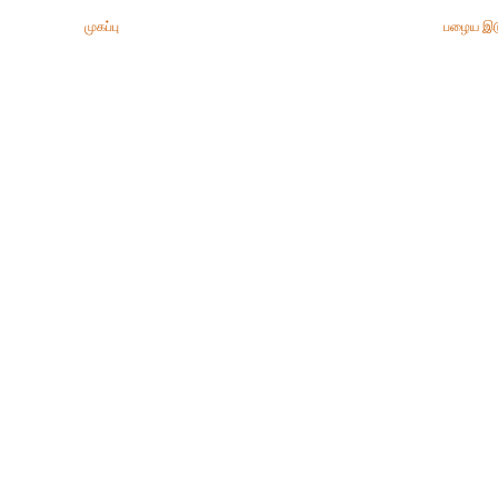
முகப்பு
பழைய இட