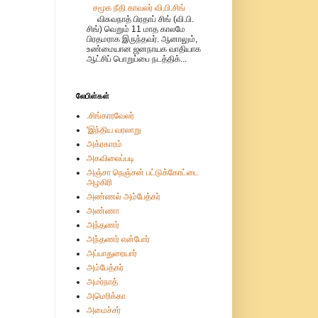
சமூக நீதி காவலர் வி.பி.சிங்
விசுவநாத் பிரதாப் சிங் (வி.பி.
சிங்) வெறும் 11 மாத காலமே
பிரதமராக இருந்தவர். ஆனாலும்,
உண்மையான ஜனநாயக வாதியாக
ஆட்சிப் பொறுப்பை நடத்திக்...
லேபிள்கள்
.சிங்காரவேலர்
'இந்திய வரலாறு
அக்ரகாரம்
அகவிலைப்படி
அஞ்சா நெஞ்சன் பட்டுக்கோட்டை
அழகிரி
அண்ணல் அம்பேத்கர்
அண்ணா
அந்தணர்
அந்தணர் என்போர்
அப்பாதுரையார்
அம்பேத்கர்
அமர்நாத்
அமெரிக்கா
அமைச்சர்