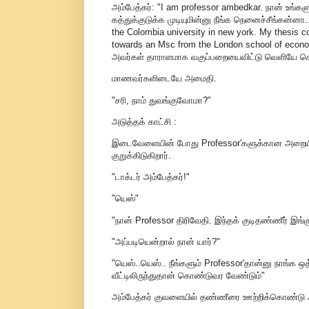
அம்பேத்கர்: "I am professor ambedkar. நான் உங்க
கத்துக்குடுக்க முடியுமின்னு நீங்க நெனைச்சீங்கன்னா
the Colombia university in new york. My thesis cov
towards an Msc from the London school of economi
அவர்கள் தாராளமாக வகுப்பறையைவிட்டு வெளியே செ
மாணவர்களிடையே அமைதி.
"சரி, நாம் துவங்குவோமா?"
அடுத்தக் காட்சி :
இடைவேளையின் போது Professor'களுக்கான அறையில் வை
குறுக்கிடுகிறார்.
"டாக்டர் அம்பேத்கர்!"
"யெஸ்"
"நான் Professor திரிவேதி. இந்தக் குடிதண்ணீர் இங்குப
"அப்படியென்றால் நான் யார்?"
"யெஸ்..யெஸ்.. நீங்களும் Professor'தான்னு நாங்க ஒ
வீட்டிலிருந்துதான் கொண்டுவர வேண்டும்"
அம்பேத்கர் குவளையில் தண்ணீரை ஊற்றிக்கொண்டு அங்