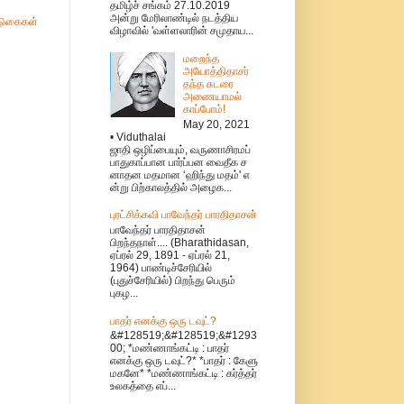
தமிழ்ச் சங்கம் 27.10.2019
அன்று மேரிலாண்டில் நடத்திய
ுகைகள்
விழாவில் 'வள்ளலாரின் சமுதாய...
மறைந்த
அயோத்திதாசர்
தந்த சுடரை
அணையாமல்
காப்போம்!
May 20, 2021
• Viduthalai
ஜாதி ஒழிப்பையும், வருணாசிரமப்
பாதுகாப்பான பார்ப்பன வைதீக ச
னாதன மதமான ‘ஹிந்து மதம்' எ
ன்று பிற்காலத்தில் அழைக...
புரட்சிக்கவி பாவேந்தர் பாரதிதாசன்
பாவேந்தர் பாரதிதாசன்
பிறந்தநாள்.... (Bharathidasan,
ஏப்ரல் 29, 1891 - ஏப்ரல் 21,
1964) பாண்டிச்சேரியில்
(புதுச்சேரியில்) பிறந்து பெரும்
புகழ...
பாதர் எனக்கு ஒரு டவுட்?
&#128519;&#128519;&#1293
00; *மண்ணாங்கட்டி : பாதர்
எனக்கு ஒரு டவுட்?* *பாதர் : கேளு
மகனே* *மண்ணாங்கட்டி : கர்த்தர்
உலகத்தை எப்...