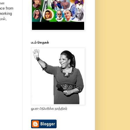
ன்ன
nce from
 working
ால்,
படம் செருகல்
ஓபரா-அமெரிக்க நாத்திகர்