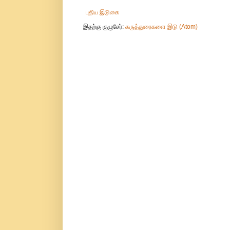
புதிய இடுகை
இதற்கு குழுசேர்:
கருத்துரைகளை இடு (Atom)