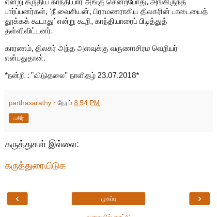
என்று கருதிய காந்தியார் அங்கு சென்றபோது, அங்கிருந்த
பார்ப்பனர்கள், ‘நீ வைசியன், பிராமணராகிய திலகரின் பாடையைத்
தூக்கக் கூடாது' என்று கூறி, காந்தியாரைப் பிடித்துத்
தள்ளிவிட்டனர்.
காரணம், திலகர் அந்த அளவுக்கு வருணாசிரம வெறியர்
என்பதுதான்.
*நன்றி : "விடுதலை" நாளிதழ் 23.07.2018*
parthasarathy r
நேரம்
8:54 PM
பகிர்
கருத்துகள் இல்லை:
கருத்துரையிடுக
‹
›
முகப்பு
வலையில் காட்டு