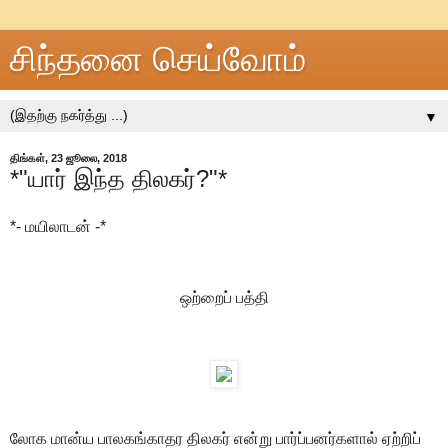
சிந்தனை செய்வோம்
▼
திங்கள், 23 ஜூலை, 2018
*"யார் இந்த திலகர்?"*
*- மயிலாடன் -*
ஒற்றைப் பத்தி
லோக மான்ய பாலகங்காதர திலகர் என்று பார்ப்பனர்களால் ஏற்றிப்