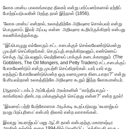
லோக மான்ய பாலகங்காதர திலகர் என்று பார்ப்பனர்களால் ஏற்றிப்
போற்றப்படுபவரின் பிறந்த நாள் இந்நாள் (1856).
‘லோக மான்ய' என்றால், உலகத்திற்கே அறிவுரை சொல்பவர் என்று
பொருளாம். இவர் அப்படி என்ன அறிவுரை கூறியிருக்கிறார் என்பது
கவனிக்கத்தக்கது.
‘‘இப்பொழுது எல்லோரும் சட்ட சபைக்குச் செல்லவேண்டுமென்று
முயற்சி செய்கிறார்கள். செருப்புத் தைக்கிறவனும், எண்ணெய்
செக்கு ஆட்டுபவனும், வெற்றிலைப் பாக்குக் கடைக்காரனும் (The
Gobblers, The Oil Mongers, and Petty Traders) சட்டசபைக்குப்
போகவேண்டும் என்று முயற்சி செய்கிறார்கள். யார் யார் எது
எதற்குப் போகவேண்டுமென்ற ஒரு வரைமுறை கிடையாதா?'' என்று
பேசியவர்தான் உலகத்திற்கே அறிவுரை கூறும் இந்த லோகமான்யர்.
(ஆதாரம்: டாக்டர் அம்பேத்கர் அவர்களின் ‘‘காந்தியாரும் -
காங்கிரசும் தீண்டாத மக்களுக்குச் செய்தது என்ன?'' என்ற நூல்!
''இவரைப் பற்றி மேற்கோளாக அடிக்கடி கூறப்படுவது 'சுயராஜ்யம்
நமது பிறப்புரிமை' என்பார் திலகர் என்ற வாசகங்கள்.
இவரது 'சுயராஜ்யம்' மனு ஆட்சி தான் என்பதற்கு மகாராஷ்டிர
அரசின் கல்வித் துறை 1994-இல் வெளியிட்ட 'சத்திரபதி சாகு -