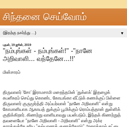
சிந்தனை செய்வோம்
▼
புதன், 19 ஜூன், 2019
"நம்புங்கள் - நம்புங்கள்!" -"நானே
அறிவாளி... வந்தேனே...!!'
மின்சாரம்
திருவாளர் 'சோ' இராமசாமி மறைந்தபின் 'துக்ளக்' இதழைக்
கபளீகரம் செய்து கொண்ட கோயங்கா வீட்டுக் கணக்குப் பிள்ளை
திருவாளர் குருமூர்த்தி அய்யர்வாள் "நானே அறிவாளி" என்று
கோமாளியாக ஆகாயத் துக்கும் பூமிக்கும் ரொம்பத்தான் துள்ளிக்
குதிக்கிறார். கிணற்று வாளியாவது பயன்படும். இந்தக் கிணற்றுத்
தவளையோ "நானே அறிவாளி - அறிவாளி" என்று அக்ர
காரத்துக்கே உரிய "கல்யாணக் குணத்தோடு" அரைக்கால் சட்டை