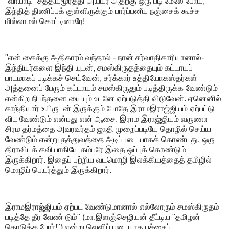
"வாயாடி" சத்தியமூர்த்தி அய்யர் அதற்கு ஒரு படி மேலே போய்,
இந்தித் திணிப்புக் குள்ளிருக்கும் பார்ப்பனீய நஞ்சைக் கூச்ச
மில்லாமல் கொட்டினாரே!
"என் கைக்கு அதிகாரம் வந்தால் - நான் சர்வாதிகாரியானால்-
இந்தியர்களை இந்தி யுடன், சமஸ்கிருதத்தையும் கட்டாயப்
பாடமாகப் படிக்கச் செய்வேன், சர்க்கார் உத்தியோகஸ்தர்கள்
அத்தனைப் பேரும் கட்டாயம் சமஸ்கிருதும் படித்திருக்க வேண்டும்
என்கிற நிபந்தனை யையும் உடனே ஏற்படுத்தி விடுவேன். ஏனெனில்
காந்தியார் உயிருடன் இருக்கும் போதே இராமஇராஜ்ஜியம் ஏற்பட்டு
விட வேண்டும் என்பது என் ஆசை. இராம இராஜ்ஜியம் வருணா
சிரம தர்மத்தை அவரவர்தம் ஜாதி முறைப்படியே தொழில் செய்ய
வேண்டும் என்று தத்துவத்தை அடிப்படையாகக் கொண்டது. ஒரு
திராவிடக் கவியாகியே கம்பரே இதை ஒப்புக் கொண்டும்
இருக்கிறார். இதைப் பற்றிய வடமொழி இலக்கியத்தைத் தமிழில்
மொழிப் பெயர்த்தும் இருக்கிறார்.
இராமஇராஜ்ஜியம் ஏற்பட வேண்டுமானால் எல்லோரும் சமஸ்கிருதம்
படித்தே தீர வேண் டும்" (மா.இளஞ்செழியன் தீட்டிய "தமிழன்
தொடுத்த போர்!") என்று வெளிப் படையாக பச்சைப்