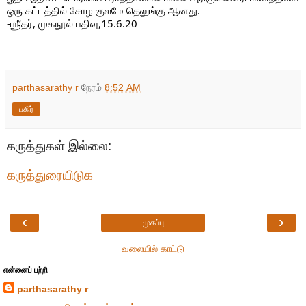
ஒரு கட்டத்தில் சோழ குலமே தெலுங்கு ஆனது.

-ஶ்ரீதர், முகநூல் பதிவு,15.6.20
parthasarathy r
நேரம்
8:52 AM
பகிர்
கருத்துகள் இல்லை:
கருத்துரையிடுக
‹
›
முகப்பு
வலையில் காட்டு
என்னைப் பற்றி
parthasarathy r