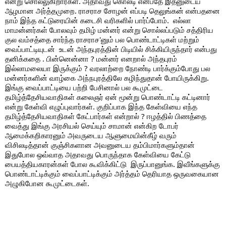
என்று சொல்லுகிறார்கள். அதாவது கொல்டி என்பதே இதனுடைய  
ஆழமான அர்த்தமுறை. ராசராச சோழன் எப்படி தெலுங்கன் என்பதனை 
நாம் இந்த கட்டுரையின் கடைசி வரிகளில் பார்ப்போம்.  எல்லா 
மாமன்னர்கள் போலவும் தமிழ் மன்னர் என்று சொல்லப்படும் சத்திரிய 
குல வம்சத்தை சார்ந்த ராசராச'னும் பல பொண்டாட்டிகள் மற்றும் 
வைப்பாட்டியுடன்  உடன் அந்தபுரத்தின் பிடியில் சிக்கியிருந்தார் என்பது 
தனிக்கதை . பின்னென்னா ? மன்னர் எனறால் அந்தபுரம் 
இல்லாமலையா இருக்கும் ? வரலாற்றை நோண்டி பார்க்கும்போது பல 
மன்னர்களின் வாழ்கை அந்நபுரத்திலே கழிந்துதான் போயிருக்கிறு. 
இங்கு வைப்பாட்டியை பற்றி பேசினால் பல கூமுட்டை 
தமிழ்த்தேசியவாதிகள் கலைஞர் ஏன் மூன்று பொண்டாட்டி கட்டினார் 
என்று கேள்வி எழுப்புவார்கள். குறிப்பாக இந்த கேள்வியை எந்த 
தமிழ்த்தேசியவாதிகள் கேட்பார்கள் என்றால் ? ஈழத்தில் பிணத்தை 
வைத்து இங்கு அரசியல் செய்யும் சாமான் என்கிற டோபர் 
ஆமைக்கறிகாரனும் அவருடைய ஆளுமையின்கீழ் வரும் 
விசிலடித்தான் குஞ்சிகளான அவனுடைய தம்பிமார்களும்தான் 
இதுபோல ஒவ்வாத அதாவது பொருந்தாக கேள்வியை கேட்டு 
பையத்தியகாரன்கள் போல கூவிக்கிட்டு  இருப்பானுங்க. இவீங்களுக்கு 
பொண்டாட்டிக்கும் வைப்பாட்டிக்கும் அர்த்தம் தெரியாத ஒருவகையான 
அழுகிபோன கூமுட்டைகள். 