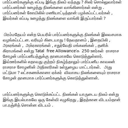
பார்ப்பனர்களுக்கு எப்படி இங்கு நிலம் வந்தது ? சிலர் சொல்லுவார்கள் 
பார்ப்பனர்கள் உழைத்து நிலங்களை வாங்கினார்கள் என்று . 
பார்ப்பனர்கள் கோயிலில் மணியாட்டித்தான் பழக்கப்பட்டவர்கள் , 
இவர்கள் எப்படி உழைத்து நிலங்களை வாங்கி இருப்பார்கள் ? 
 பிரம்மதேயம் என்ற பெயரில் பார்ப்பனர்களுக்கு நிலங்கள் இலவசமாக 
வழங்கப்பட்டன. வரியும் கிடையாது ! தேவதானம் , இறையிலி , 
அகரங்கள் ,  அக்ரகாரங்கள் , சதுர்வேதி மங்கலங்கள் , தனிக் 
கிராமங்கள் என்று Tatal  free Allowance'க  250 ஊர்கள்  ராசராச 
சோழன் பார்ப்பனீயத்துக்கு தானமாகவே கொடுத்துள்ளார். 
இவ்ஊர்களில் எதாவது குற்றம் நிகழ்ந்தாலும் பார்ப்பனீய காவலன் 
ராசராச சோழனின் அதிகாரிகள் உள்நுழைய மாட்டார்கள்.   அது 
மட்டுமா ? லட்சகணக்கானா ஏக்கர்  விவாசய நிலங்களையும் ராசராச 
சோழன் தானமாக பார்ப்பனர்களுக்கு கொடுத்துள்ளான். 
பார்ப்பனர்களுக்கு கொடுக்கப்பட்ட நிலங்கள் யாருடைய நிலம் என்று 
இங்கு இயல்பாகவே ஒரு கேள்வி எழுகிறது , இதற்கான விடயம்தான் 
பா.ரஞ்சித் சொன்ன விடயம் . 