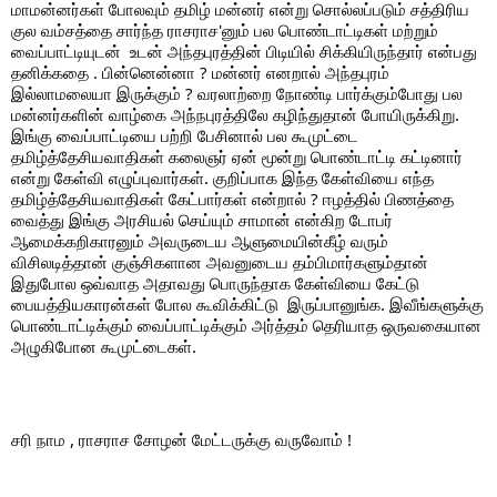
மாமன்னர்கள் போலவும் தமிழ் மன்னர் என்று சொல்லப்படும் சத்திரிய 
குல வம்சத்தை சார்ந்த ராசராச'னும் பல பொண்டாட்டிகள் மற்றும் 
வைப்பாட்டியுடன்  உடன் அந்தபுரத்தின் பிடியில் சிக்கியிருந்தார் என்பது 
தனிக்கதை . பின்னென்னா ? மன்னர் எனறால் அந்தபுரம் 
இல்லாமலையா இருக்கும் ? வரலாற்றை நோண்டி பார்க்கும்போது பல 
மன்னர்களின் வாழ்கை அந்நபுரத்திலே கழிந்துதான் போயிருக்கிறு. 
இங்கு வைப்பாட்டியை பற்றி பேசினால் பல கூமுட்டை 
தமிழ்த்தேசியவாதிகள் கலைஞர் ஏன் மூன்று பொண்டாட்டி கட்டினார் 
என்று கேள்வி எழுப்புவார்கள். குறிப்பாக இந்த கேள்வியை எந்த 
தமிழ்த்தேசியவாதிகள் கேட்பார்கள் என்றால் ? ஈழத்தில் பிணத்தை 
வைத்து இங்கு அரசியல் செய்யும் சாமான் என்கிற டோபர் 
ஆமைக்கறிகாரனும் அவருடைய ஆளுமையின்கீழ் வரும் 
விசிலடித்தான் குஞ்சிகளான அவனுடைய தம்பிமார்களும்தான் 
இதுபோல ஒவ்வாத அதாவது பொருந்தாக கேள்வியை கேட்டு 
பையத்தியகாரன்கள் போல கூவிக்கிட்டு  இருப்பானுங்க. இவீங்களுக்கு 
பொண்டாட்டிக்கும் வைப்பாட்டிக்கும் அர்த்தம் தெரியாத ஒருவகையான 
அழுகிபோன கூமுட்டைகள். 
சரி நாம , ராசராச சோழன் மேட்டருக்கு வருவோம் !