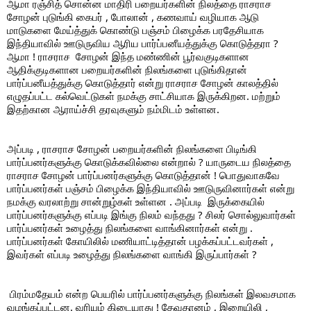
ஆமா ரஞ்சித் சொன்ன மாதிரி பறையர்களின் நிலத்தை ராசராச 
சோழன் புடுங்கி கைபர் , போலான் , கணவாய் வழியாக ஆடு 
மாடுகளை மேய்த்துக் கொண்டு பஞ்சம் பிழைக்க பரதேசியாக 
இந்தியாவில் ஊடுருவிய ஆரிய பார்ப்பனீயத்துக்கு கொடுத்தரா ?  
ஆமா ! ராசராச  சோழன் இந்த மண்ணின் பூர்வகுடிகளான 
ஆதிக்குடிகளான பறையர்களின் நிலங்களை புடுங்கிதான் 
பார்ப்பனீயத்துக்கு கொடுத்தார் என்று ராசராச சோழன் காலத்தில் 
எழுதப்பட்ட கல்வெட்டுகள் நமக்கு சாட்சியாக இருக்கிறன. மற்றும் 
இதற்கான ஆராய்ச்சி தரவுகளும் நம்மிடம் உள்ளன.
அப்படி , ராசராச சோழன் பறையர்களின் நிலங்களை பிடிங்கி 
பார்ப்பனர்களுக்கு கொடுக்கவில்லை என்றால் ? யாருடைய நிலத்தை 
ராசராச சோழன் பார்ப்பனர்களுக்கு கொடுத்தான் ! பொதுவாகவே 
பார்ப்பனர்கள் பஞ்சம் பிழைக்க இந்தியாவில் ஊடுருவினார்கள் என்று 
நமக்கு வரலாற்று சான்றுழ்கள் உள்ளன . அப்படி  இருக்கையில் 
பார்ப்பனர்களுக்கு எப்படி இங்கு நிலம் வந்தது ? சிலர் சொல்லுவார்கள் 
பார்ப்பனர்கள் உழைத்து நிலங்களை வாங்கினார்கள் என்று . 
பார்ப்பனர்கள் கோயிலில் மணியாட்டித்தான் பழக்கப்பட்டவர்கள் , 
இவர்கள் எப்படி உழைத்து நிலங்களை வாங்கி இருப்பார்கள் ? 
 பிரம்மதேயம் என்ற பெயரில் பார்ப்பனர்களுக்கு நிலங்கள் இலவசமாக 
வழங்கப்பட்டன. வரியும் கிடையாது ! தேவதானம் , இறையிலி , 