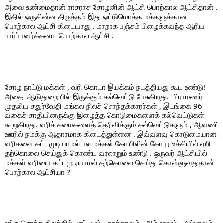
அவை உண்மைதான் ராசராச சோழனின் ஆட்சி பொற்கால ஆட்சிதான் . 
இதில் ஒருசின்ன திருத்தம் இது ஒட்டுமொத்த மக்களுக்கான 
பொற்கால ஆட்சி கிடையாது . மாறாக பஞ்சம் பிழைக்கவந்த ஆரிய 
பார்ப்பனர்க்கனா  பொற்கால ஆட்சி . 
சோழ நாட்டு மக்கள் , வரி கொடா இயக்கம் நடத்தியது கூட உண்டு! 
அதை  ஆடுதுறையில் இருக்கும் கல்வெட்டு பேசுகிறது.  பிராமணர் 
முதலிய சதுர்வேதி மங்கல நிலச் சொந்தக்காரர்கள் , இடங்கை 96 
வகைச் சாதியினருக்கு இழைத்த கொடுமைகளைக் கல்வெட்டுகள் 
கூறுகிறது. வரிச் சுமைகளைத் தெரிவிக்கும் கல்வெட்டுகளும் , ஆவணி 
ஊரில் நமக்கு ஆதாரமாக கிடைத்துள்ளன . இவ்வளவு கொடுமையான 
வரிகளை கட்டமுடியாமல் பல மக்கள் கோயிலின் கோபுர உச்சியில் ஏறி 
தற்கொலை செய்துக் கொண்ட வரலாறும் உண்டு . ஒருவர் ஆட்சியில் 
மக்கள் வரியை கட்டமுடியாமல் தற்கொலை செய்து கொள்ளுவதுதான் 
பொற்கால ஆட்சியா ? 
உங்க சொந்த நிலத்தில் பாட்டியும் , தாத்தாவும் , அம்மாவும் , அப்பாவும் 