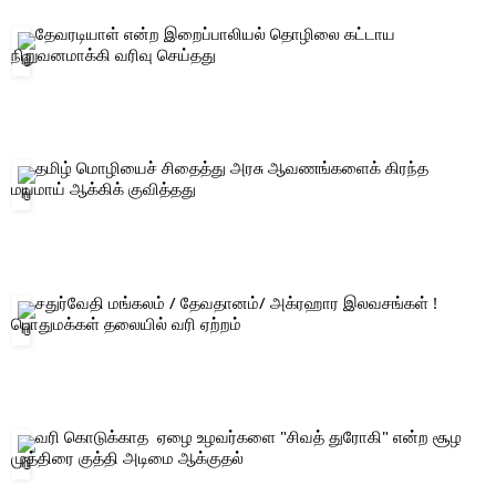
 தேவரடியாள் என்ற இறைப்பாலியல் தொழிலை கட்டாய 
நிறுவனமாக்கி வரிவு செய்தது 
 தமிழ் மொழியைச் சிதைத்து அரசு ஆவணங்களைக் கிரந்த 
மயமாய் ஆக்கிக் குவித்தது 
 சதுர்வேதி மங்கலம் / தேவதானம்/ அக்ரஹார இலவசங்கள் ! 
பொதுமக்கள் தலையில் வரி ஏற்றம் 
 வரி கொடுக்காத  ஏழை உழவர்களை "சிவத் துரோகி" என்ற சூழ 
முத்திரை குத்தி அடிமை ஆக்குதல் 