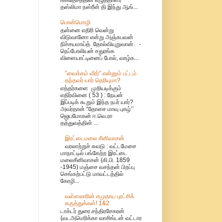
தஸ்லிமா நஸ்ரீன் தி இந்து ஆங்...
பொன்மொழி
தன்னை எதிரி வென்று
விடுவானோ என்று அஞ்சுபவன்
நிச்சயமாய்த் தோல்வியுறுவான். -
நெப்போலியன் சதுரங்க
விளையாட்டினைப் போல், வாழ்க...
”வைக்கம் வீரர்” என்னும் பட்டம்
தந்தவர் யார் தெரியுமா?
எத்தர்களை முறியடிக்கும்
எதிர்வினை ( 53 ) : நேயன்
இப்படிக் கூறும் இந்த நபர் யார்?
அவர்தான் “தோசை மாவு புகழ்’’
ஜெயமோகன் ஈ.வெ.ரா
தத்துவத்தின் ...
இரட்டைமலை சீனிவாசன்
வரலாற்றுச் சுவடு : வட்டமேசை
மாநாட்டில் பங்கேற்ற இரட்டை
மலைசீனிவாசன் (கி.பி. 1859
-1945) மஞ்சை வசந்தன் பிறப்பு
செங்கற்பட்டு மாவட்டத்தில்
கோழி...
வள்ளலாரின் சமுதாய புரட்சிக்
கருத்துக்கள்! 1&2
டாக்டர் துரை.சந்திரசேகரன்
(வடஅமெரிக்கா வாசிங்டன் வட்டார