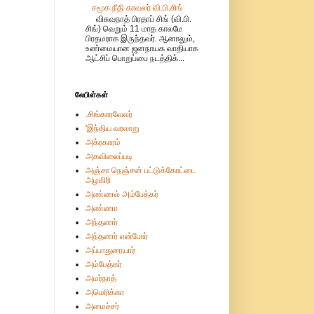
சமூக நீதி காவலர் வி.பி.சிங்
விசுவநாத் பிரதாப் சிங் (வி.பி.
சிங்) வெறும் 11 மாத காலமே
பிரதமராக இருந்தவர். ஆனாலும்,
உண்மையான ஜனநாயக வாதியாக
ஆட்சிப் பொறுப்பை நடத்திக்...
லேபிள்கள்
.சிங்காரவேலர்
'இந்திய வரலாறு
அக்ரகாரம்
அகவிலைப்படி
அஞ்சா நெஞ்சன் பட்டுக்கோட்டை
அழகிரி
அண்ணல் அம்பேத்கர்
அண்ணா
அந்தணர்
அந்தணர் என்போர்
அப்பாதுரையார்
அம்பேத்கர்
அமர்நாத்
அமெரிக்கா
அமைச்சர்