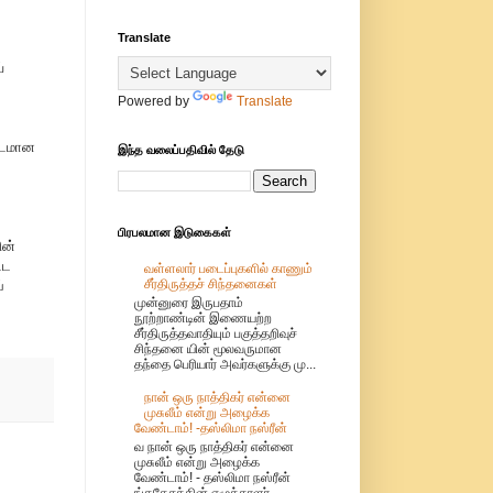
Translate
்
Powered by
Translate
ண்டமான
இந்த வலைப்பதிவில் தேடு
பிரபலமான இடுகைகள்
ின்
்ட
வள்ளலார் படைப்புகளில் காணும்
சீர்திருத்தச் சிந்தனைகள்
்
முன்னுரை இருபதாம்
நூற்றாண்டின் இணையற்ற
சீர்திருத்தவாதியும் பகுத்தறிவுச்
சிந்தனை யின் மூலவருமான
தந்தை பெரியார் அவர்களுக்கு மு...
நான் ஒரு நாத்திகர் என்னை
முசுலீம் என்று அழைக்க
வேண்டாம்! -தஸ்லிமா நஸ்ரீன்
வ நான் ஒரு நாத்திகர் என்னை
முசுலீம் என்று அழைக்க
வேண்டாம்! - தஸ்லிமா நஸ்ரீன்
ங்கதேசத்தின் எழுத்தாளர்