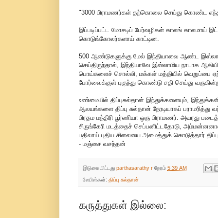
"3000 பிராமணர்கள் தற்கொலை செய்து கொண்ட எந்தத் 
இப்படிப்பட்ட மோசடிப் பேர்வழிகள் காலங் காலமாய் 
கொடுங்கோலர்களாய் காட்டின.
500 ஆண்டுகளுக்கு மேல் இந்தியாவை ஆண்ட இஸ்லாமி
செய்திருந்தால், இந்தியாவே இஸ்லாமிய நாடாக ஆகியி
பொய்களைச் சொல்லி, மக்கள் மத்தியில் வெறுப்பை ஏற்
போர்வைக்குள் புகுந்து கொண்டு சதி செய்து வருகின்
உண்மையில் திப்புசுல்தான் இந்துக்களையும், இந்துக்க
ஆலயங்களை திப்பு சுல்தான் நேரடியாகப் பராமரித்து வந்
பிரதம மந்திரி பூர்ணியா ஒரு பிராமணர். அவரது படைத்
சிருங்கேரி மடத்தைச் செப்பனிட்டதோடு, அம்மன்னனால்
பதிலாய் புதிய சிலையை அமைத்துக் கொடுத்தார் திப்பு
- மஞ்சை வசந்தன்
இடுகையிட்டது
parthasarathy r
நேரம்
5:39 AM
லேபிள்கள்:
திப்பு சுல்தான்
கருத்துகள் இல்லை: