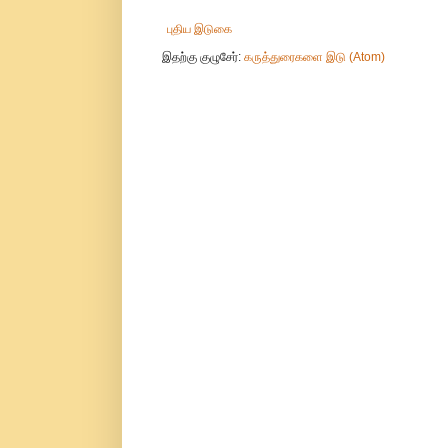
புதிய இடுகை
இதற்கு குழுசேர்:
கருத்துரைகளை இடு (Atom)