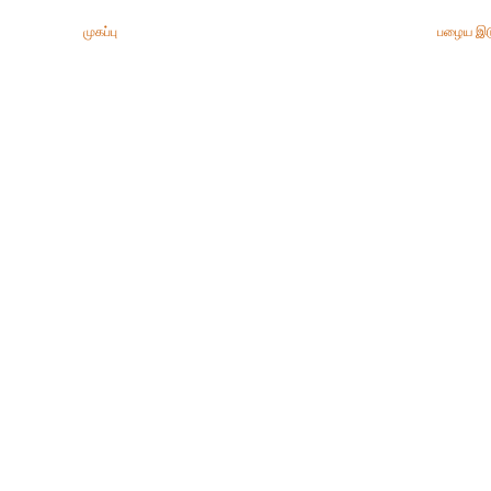
முகப்பு
பழைய இட