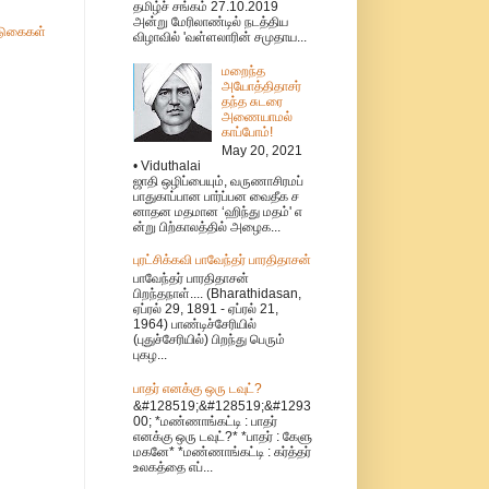
தமிழ்ச் சங்கம் 27.10.2019
அன்று மேரிலாண்டில் நடத்திய
ுகைகள்
விழாவில் 'வள்ளலாரின் சமுதாய...
மறைந்த
அயோத்திதாசர்
தந்த சுடரை
அணையாமல்
காப்போம்!
May 20, 2021
• Viduthalai
ஜாதி ஒழிப்பையும், வருணாசிரமப்
பாதுகாப்பான பார்ப்பன வைதீக ச
னாதன மதமான ‘ஹிந்து மதம்' எ
ன்று பிற்காலத்தில் அழைக...
புரட்சிக்கவி பாவேந்தர் பாரதிதாசன்
பாவேந்தர் பாரதிதாசன்
பிறந்தநாள்.... (Bharathidasan,
ஏப்ரல் 29, 1891 - ஏப்ரல் 21,
1964) பாண்டிச்சேரியில்
(புதுச்சேரியில்) பிறந்து பெரும்
புகழ...
பாதர் எனக்கு ஒரு டவுட்?
&#128519;&#128519;&#1293
00; *மண்ணாங்கட்டி : பாதர்
எனக்கு ஒரு டவுட்?* *பாதர் : கேளு
மகனே* *மண்ணாங்கட்டி : கர்த்தர்
உலகத்தை எப்...