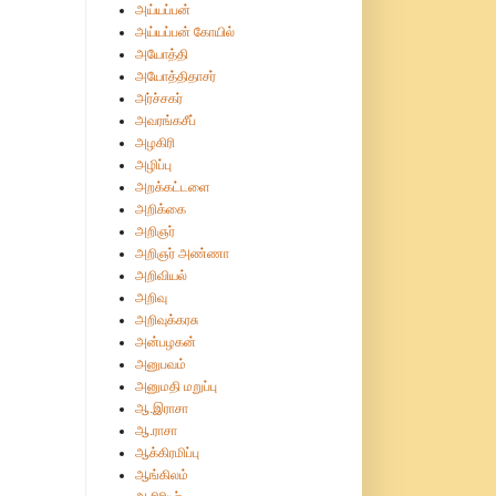
அய்யப்பன்
அய்யப்பன் கோயில்
அயோத்தி
அயோத்திதாசர்
அர்ச்சகர்
அவரங்கசீப்
அழகிரி
அழிப்பு
அறக்கட்டளை
அறிக்கை
அறிஞர்
அறிஞர் அண்ணா
அறிவியல்
அறிவு
அறிவுக்கரசு
அன்பழகன்
அனுபவம்
அனுமதி மறுப்பு
ஆ.இராசா
ஆ.ராசா
ஆக்கிரமிப்பு
ஆங்கிலம்