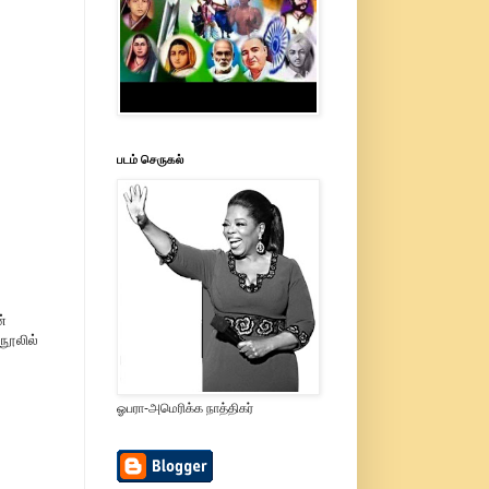
படம் செருகல்
்
நூலில்
ஓபரா-அமெரிக்க நாத்திகர்