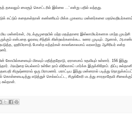
தகவலும் மைசூர் கெசட்டரில் இல்லை ...' என்று பதில் வந்தது.
இட்டுக் கட்டும் கதைகள்தான் கண்ணியம் மிக்க முகலாய மன்னர்களை மதவெறியர்களாய
ய மன்னர்கள், அடக்குமுறையில் மற்ற மதத்தாரை இஸ்லாமியர்களாக மாற்ற முயற்சி
ருக்கும் என்பதை ஓரளவு சிந்திக் கின்றவர்களால்கூட உணர முடியும். ஆனால், அபா
படுத்த, ஹரிபிரசாத் போன்ற எத்தர்கள் காலங்காலமாய் வரலாற்று ஆசிரியர் என்ற
றனர்.
ளின் கோயில்களையும் மிகவும் மதித்ததோடு, ஏராளமாய் உதவியும் உள்ளார். 156 இந்து
தார். அவற்றை யெல்லாம் உள்ளே நாம் விரிவாகப் பார்க்க இருக்கிறோம். திப்பு சுல்தான
தளபதி கிருஷ்ணராவ் ஒரு பிராமணர். மராட்டிய இந்து மன்னரால் படித்து நொறுக்கப்பட
 கொள்ளையடித்து எடுத்துச் செல்லப்பட்ட, சிருங்கேரி மடத்து சாரதாதேவி சிலைக்குப
 சுல்தான்.